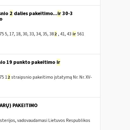
snio
2
dalies pakeitimo...
ir
30-3
o
, 17, 18, 30, 33, 34, 35, 38
2
, 41, 43
ir
561
nio 19 punkto pakeitimo
ir
75 1
2
straipsnio pakeitimo įstatymą Nr. Nr. XV-
ARŲ) PAKEITIMO
isterijos, vadovaudamasi Lietuvos Respublikos