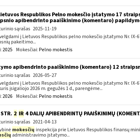
Lietuvos Respublikos Pelno mokesčio įstatymo 17 straip
ipsnio apibendrinto paaiškinimo (komentaro) papildym
urinio sąrašas
2025-11-19
velgdami į Lietuvos Respublikos pelno mokesčio įstatymo Nr. IX-675 5
psnių pakeitimo...
:
2025
Mokesčiai:
Pelno mokestis
tymo apibendrinto paaiškinimo (komentaro) 12 straips
urinio sąrašas
2026-05-27
velgdami į Lietuvos Respublikos pelno mokesčio įstatymo Nr. IX-6
kuris įsigaliojo 2026 m. gegužės 1 d., parengėme...
:
2026
Mokesčiai:
Pelno mokestis
0 STR.
2
IR
4 DALIŲ APIBENDRINTŲ PAAIŠKINIMŲ (KOMENT
urinio sąrašas
2021-04-13
ybinė
mokesčių
inspekcija prie Lietuvos Respublikos finansų min
sčių
administravimo įstatymo...