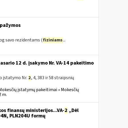
s pažymos
og savo rezidentams (
fiziniams
...
vasario 12 d. įsakymo Nr. VA-14 pakeitimo
o įstatymo Nr.
2
, 4, 383 ir 58 straipsnių
Mokesčių įstatymų pakeitimai » Mokesčių
2 m.
os finansų ministerijos...VA-
2
„Dėl
204N, PLN204U formų