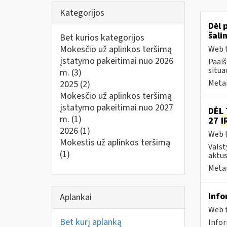
Kategorijos
Dėl 
šali
Bet kurios kategorijos
Mokesčio už aplinkos teršimą
Web t
įstatymo pakeitimai nuo 2026
Paai
situa
m.
(3)
Metai
2025
(2)
Mokesčio už aplinkos teršimą
įstatymo pakeitimai nuo 2027
DĖL 
m.
(1)
27
I
2026
(1)
Web t
Mokestis už aplinkos teršimą
Valst
(1)
aktus
Metai
Info
Aplankai
Web t
Bet kurį aplanką
Info