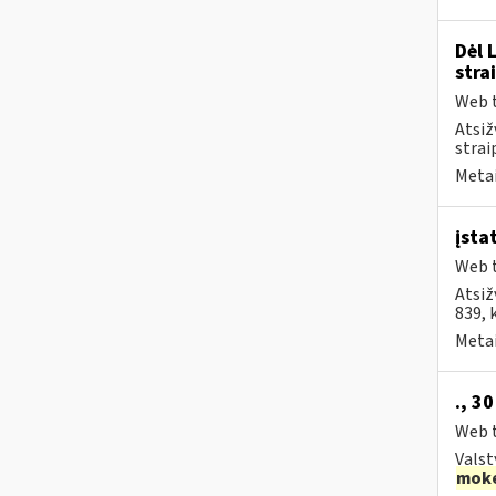
Dėl 
stra
Web t
Atsiž
strai
Metai
įsta
Web t
Atsiž
839, 
Metai
., 3
Web t
Valst
moke