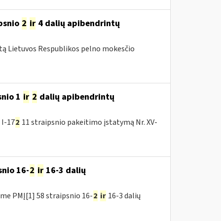
ipsnio
2
ir
4 dalių apibendrintų
mtą Lietuvos Respublikos pelno mokesčio
snio 1
ir
2
dalių apibendrintų
 I-17
2
11 straipsnio pakeitimo įstatymą Nr. XV-
snio 16-
2
ir
16-3 dalių
me PMĮ[1] 58 straipsnio 16-
2
ir
16-3 dalių