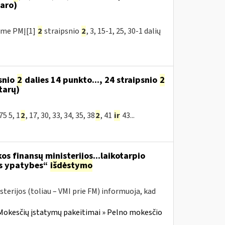
aro)
ėme PMĮ[1]
2
straipsnio
2
, 3, 15-1, 25, 30-1 dalių
snio
2
dalies 14 punkto..., 24 straipsnio
2
tarų)
5 5, 1
2
, 17, 30, 33, 34, 35, 38
2
, 41
ir
43...
os finansų ministerijos...laikotarpio
os ypatybes“
išdėstymo
terijos (toliau – VMI prie FM) informuoja, kad
Mokesčių įstatymų pakeitimai » Pelno mokesčio