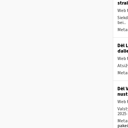
stra
Web t
Siekd
bei...
Metai
Dėl 
dali
Web t
Atsiž
Metai
Dėl 
nust
Web t
Valst
2025 
Metai
pakei