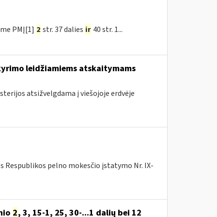
ėme PMĮ[1]
2
str. 37 dalies
ir
40 str. 1...
skyrimo leidžiamiems atskaitymams
sterijos atsižvelgdama į viešojoje erdvėje
os Respublikos pelno mokesčio įstatymo Nr. IX-
nio
2
, 3, 15-1, 25, 30-...1 dalių bei 12