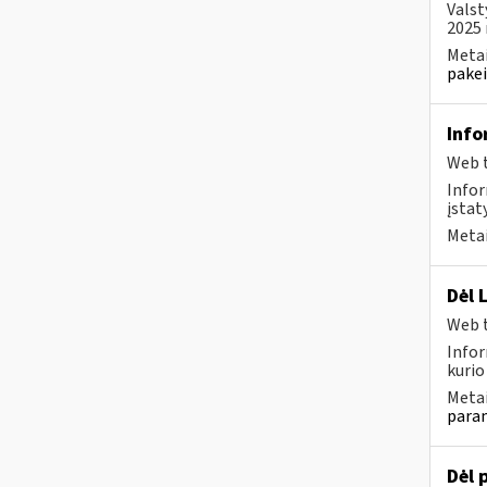
Valst
2025 
Metai
pakei
Info
Web t
Infor
įstat
Metai
Dėl 
Web t
Infor
kurio
Metai
param
Dėl 