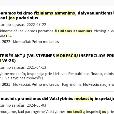
paramos teikimo
fiziniams
asmenims
, dalyvaujantiems 
nant
jos
padarinius
urinio sąrašas
2022-07-22
škiname dėl teikiamos paramos
fiziniams
asmenims
, tiesiogiai
ciją
ir
...
:
2022
Mokesčiai:
Pelno mokestis
TEISĖS AKTŲ (VALSTYBINĖS
MOKESČIŲ
INSPEKCIJOS PRI
R
VA-28)
urinio sąrašas
2021-04-13
ybinė mokesčių inspekcija prie Lietuvos Respublikos finansų minis
: 1. Valstybinės mokesčių...
:
2021
Mokesčiai:
Pelno mokestis
Pagrindinis:
Mokesčio naujien
rmacinis pranešimas dėl Valstybinės
mokesčių
inspekcij
urinio sąrašas
2024-05-03
rmuojame, kad parengėme Valstybinės
mokesčių
inspekci
jos
prie