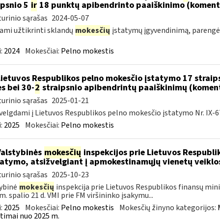
ipsnio 5
ir
18 punktų apibendrinto paaiškinimo (koment
urinio sąrašas
2024-05-07
ami užtikrinti sklandų
mokesčių
įstatymų įgyvendinimą, pareng
:
2024
Mokesčiai:
Pelno mokestis
Lietuvos Respublikos pelno mokesčio įstatymo 17 straip
es bei 30-
2
straipsnio apibendrintų paaiškinimų (komen
urinio sąrašas
2025-01-21
velgdami į Lietuvos Respublikos pelno mokesčio įstatymo Nr. IX-67
:
2025
Mokesčiai:
Pelno mokestis
Valstybinės
mokesčių
inspekcijos prie Lietuvos Respublik
atymo, atsižvelgiant į apmokestinamųjų vienetų veikl
urinio sąrašas
2025-10-23
ybinė
mokesčių
inspekcija prie Lietuvos Respublikos finansų minis
m. spalio 21 d. VMI prie FM viršininko įsakymu...
:
2025
Mokesčiai:
Pelno mokestis
Mokesčių žinyno kategorijos:
timai nuo 2025 m.