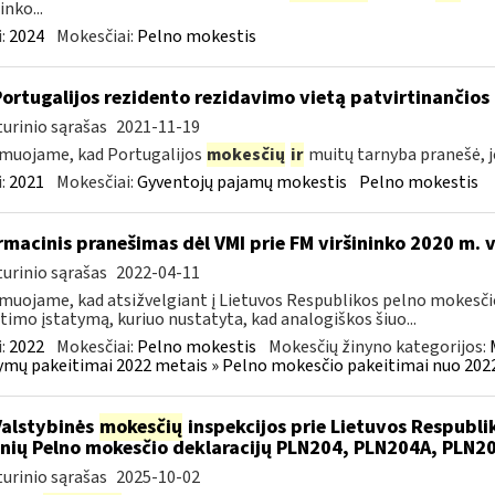
inko...
:
2024
Mokesčiai:
Pelno mokestis
Portugalijos rezidento rezidavimo vietą patvirtinančio
urinio sąrašas
2021-11-19
muojame, kad Portugalijos
mokesčių
ir
muitų tarnyba pranešė, j
:
2021
Mokesčiai:
Gyventojų pajamų mokestis
Pelno mokestis
rmacinis pranešimas dėl VMI prie FM viršininko 2020 m. 
urinio sąrašas
2022-04-11
muojame, kad atsižvelgiant į Lietuvos Respublikos pelno mokesči
timo įstatymą, kuriuo nustatyta, kad analogiškos šiuo...
:
2022
Mokesčiai:
Pelno mokestis
Mokesčių žinyno kategorijos:
ymų pakeitimai 2022 metais » Pelno mokesčio pakeitimai nuo 202
Valstybinės
mokesčių
inspekcijos prie Lietuvos Respublik
nių Pelno mokesčio deklaracijų PLN204, PLN204A, PLN
urinio sąrašas
2025-10-02