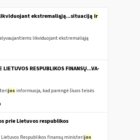
likviduojant ekstremaliąją...situaciją
ir
 dalyvaujantiems likviduojant ekstremaliąją
E LIETUVOS RESPUBLIKOS FINANSŲ...VA-
teri
jos
informuoja, kad parengė šiuos teisės
a
os prie Lietuvos respublikos
 Lietuvos Respublikos finansų ministeri
jos