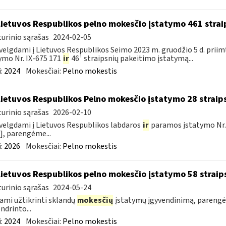
Lietuvos Respublikos pelno mokesčio įstatymo 461 stra
urinio sąrašas
2024-02-05
velgdami į Lietuvos Respublikos Seimo 2023 m. gruodžio 5 d. prii
ymo Nr. IX-675 171
ir
46¹ straipsnių pakeitimo įstatymą...
:
2024
Mokesčiai:
Pelno mokestis
Lietuvos Respublikos Pelno mokesčio įstatymo 28 straip
urinio sąrašas
2026-02-10
velgdami į Lietuvos Respublikos labdaros
ir
paramos įstatymo Nr.
], parengėme...
:
2026
Mokesčiai:
Pelno mokestis
Lietuvos Respublikos pelno mokesčio įstatymo 58 straip
urinio sąrašas
2024-05-24
ami užtikrinti sklandų
mokesčių
įstatymų įgyvendinimą, parengė
ndrinto...
:
2024
Mokesčiai:
Pelno mokestis