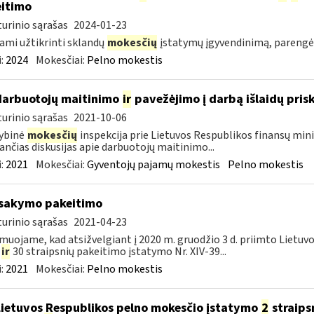
itimo
urinio sąrašas
2024-01-23
ami užtikrinti sklandų
mokesčių
įstatymų įgyvendinimą, pareng
:
2024
Mokesčiai:
Pelno mokestis
darbuotojų maitinimo
ir
pavežėjimo į darbą išlaidų pri
urinio sąrašas
2021-10-06
ybinė
mokesčių
inspekcija prie Lietuvos Respublikos finansų mini
ančias diskusijas apie darbuotojų maitinimo...
:
2021
Mokesčiai:
Gyventojų pajamų mokestis
Pelno mokestis
įsakymo pakeitimo
urinio sąrašas
2021-04-23
muojame, kad atsižvelgiant į 2020 m. gruodžio 3 d. priimto Lietuv
5
ir
30 straipsnių pakeitimo įstatymo Nr. XIV-39...
:
2021
Mokesčiai:
Pelno mokestis
Lietuvos Respublikos pelno mokesčio įstatymo
2
straips