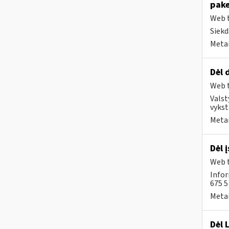
pake
Web t
Siekd
Metai
Dėl 
Web t
Valst
vykst
Metai
Dėl 
Web t
Infor
675 
Metai
Dėl 