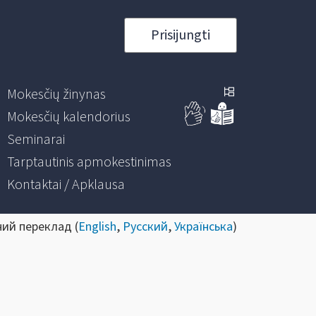
Prisijungti
Mokesčių žinynas
Mokesčių kalendorius
Seminarai
Tarptautinis apmokestinimas
Kontaktai / Apklausa
ний переклад (
English
,
Русский
,
Українська
)