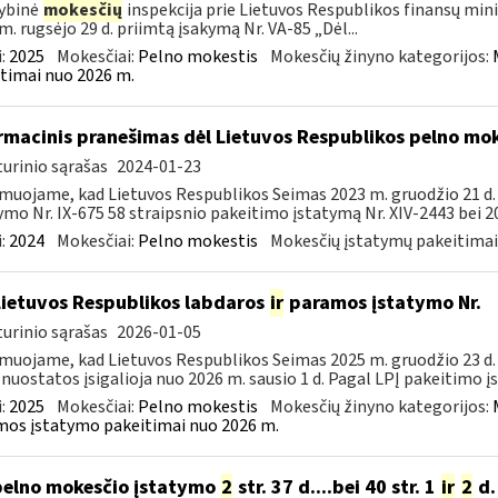
ybinė
mokesčių
inspekcija prie Lietuvos Respublikos finansų mini
m. rugsėjo 29 d. priimtą įsakymą Nr. VA-85 „Dėl...
:
2025
Mokesčiai:
Pelno mokestis
Mokesčių žinyno kategorijos:
timai nuo 2026 m.
rmacinis pranešimas dėl Lietuvos Respublikos pelno mo
urinio sąrašas
2024-01-23
muojame, kad Lietuvos Respublikos Seimas 2023 m. gruodžio 21 d
ymo Nr. IX-675 58 straipsnio pakeitimo įstatymą Nr. XIV-2443 bei 20
:
2024
Mokesčiai:
Pelno mokestis
Mokesčių įstatymų pakeitimai
Lietuvos Respublikos labdaros
ir
paramos įstatymo Nr.
urinio sąrašas
2026-01-05
muojame, kad Lietuvos Respublikos Seimas 2025 m. gruodžio 23 d. 
 nuostatos įsigalioja nuo 2026 m. sausio 1 d. Pagal LPĮ pakeitimo į
:
2025
Mokesčiai:
Pelno mokestis
Mokesčių žinyno kategorijos:
os įstatymo pakeitimai nuo 2026 m.
pelno mokesčio įstatymo
2
str. 37 d....bei 40 str. 1
ir
2
d.