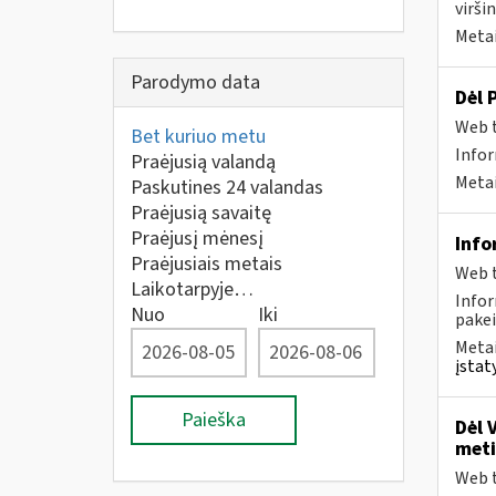
viršin
Metai
Parodymo data
Dėl 
Web t
Bet kuriuo metu
Infor
Praėjusią valandą
Metai
Paskutines 24 valandas
Praėjusią savaitę
Praėjusį mėnesį
Info
Praėjusiais metais
Web t
Laikotarpyje…
Infor
Nuo
Iki
pakei
Metai
įstat
Paieška
Dėl 
meti
Web t