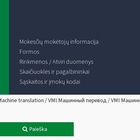
Mokesčių mokėtojų informacija
Formos
Rinkmenos / Atviri duomenys
Skaičiuoklės ir pagalbininkai
Sąskaitos ir įmokų kodai
Machine translation / VMI Машинный перевод / VMI Машин
Paieška