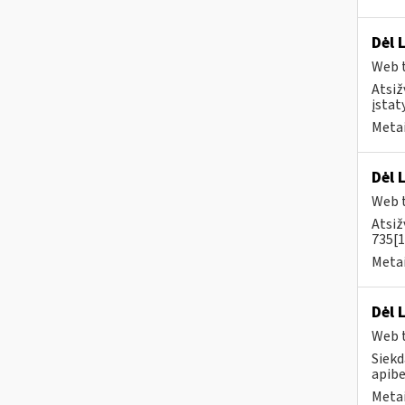
Dėl 
Web t
Atsiž
įstat
Metai
Dėl 
Web t
Atsiž
735[1
Metai
Dėl 
Web t
Siekd
apibe
Metai