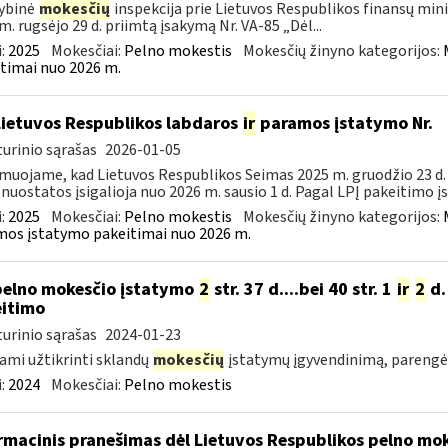
ybinė
mokesčių
inspekcija prie Lietuvos Respublikos finansų mini
m. rugsėjo 29 d. priimtą įsakymą Nr. VA-85 „Dėl...
:
2025
Mokesčiai:
Pelno mokestis
Mokesčių žinyno kategorijos:
timai nuo 2026 m.
Lietuvos Respublikos labdaros
ir
paramos įstatymo Nr.
urinio sąrašas
2026-01-05
muojame, kad Lietuvos Respublikos Seimas 2025 m. gruodžio 23 d. 
 nuostatos įsigalioja nuo 2026 m. sausio 1 d. Pagal LPĮ pakeitimo į
:
2025
Mokesčiai:
Pelno mokestis
Mokesčių žinyno kategorijos:
os įstatymo pakeitimai nuo 2026 m.
pelno mokesčio įstatymo
2
str. 37 d....bei 40 str. 1
ir
2
d.
itimo
urinio sąrašas
2024-01-23
ami užtikrinti sklandų
mokesčių
įstatymų įgyvendinimą, pareng
:
2024
Mokesčiai:
Pelno mokestis
rmacinis pranešimas dėl Lietuvos Respublikos pelno mo