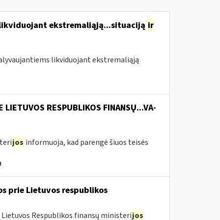
likviduojant ekstremaliąją...situaciją
ir
 dalyvaujantiems likviduojant ekstremaliąją
E LIETUVOS RESPUBLIKOS FINANSŲ...VA-
teri
jos
informuoja, kad parengė šiuos teisės
a
os prie Lietuvos respublikos
 Lietuvos Respublikos finansų ministeri
jos