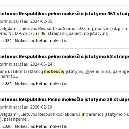
Lietuvos Respublikos pelno mokesčio įstatymo 461 stra
urinio sąrašas
2024-02-05
velgdami į Lietuvos Respublikos Seimo 2023 m. gruodžio 5 d. prii
ymo Nr. IX-675 171
ir
46¹ straipsnių pakeitimo įstatymą...
:
2024
Mokesčiai:
Pelno mokestis
Lietuvos Respublikos pelno mokesčio įstatymo 58 straip
urinio sąrašas
2024-05-24
ami užtikrinti sklandų
mokesčių
įstatymų įgyvendinimą, parengė
ndrinto...
:
2024
Mokesčiai:
Pelno mokestis
Lietuvos Respublikos Pelno mokesčio įstatymo 28 straip
urinio sąrašas
2026-02-10
velgdami į Lietuvos Respublikos labdaros
ir
paramos įstatymo Nr.
], parengėme...
:
2026
Mokesčiai:
Pelno mokestis