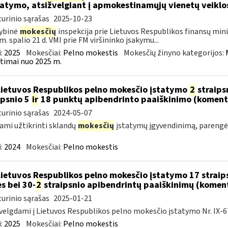
atymo, atsižvelgiant į apmokestinamųjų vienetų veikl
urinio sąrašas
2025-10-23
ybinė
mokesčių
inspekcija prie Lietuvos Respublikos finansų minis
m. spalio 21 d. VMI prie FM viršininko įsakymu...
:
2025
Mokesčiai:
Pelno mokestis
Mokesčių žinyno kategorijos:
timai nuo 2025 m.
Lietuvos Respublikos pelno mokesčio įstatymo
2
straips
ipsnio 5
ir
18 punktų apibendrinto paaiškinimo (koment
urinio sąrašas
2024-05-07
ami užtikrinti sklandų
mokesčių
įstatymų įgyvendinimą, pareng
:
2024
Mokesčiai:
Pelno mokestis
Lietuvos Respublikos pelno mokesčio įstatymo 17 straip
es bei 30-
2
straipsnio apibendrintų paaiškinimų (komen
urinio sąrašas
2025-01-21
velgdami į Lietuvos Respublikos pelno mokesčio įstatymo Nr. IX-67
:
2025
Mokesčiai:
Pelno mokestis