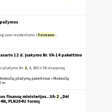
s pažymos
og savo rezidentams (
fiziniams
...
vasario 12 d. įsakymo Nr. VA-14 pakeitimo
o įstatymo Nr.
2
, 4, 383 ir 58 straipsnių
Mokesčių įstatymų pakeitimai » Mokesčių
2 m.
os finansų ministerijos...VA-
2
„Dėl
204N, PLN204U formų