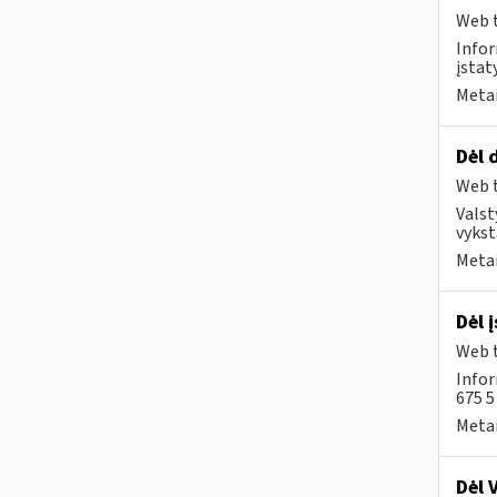
Web t
Infor
įstat
Metai
Dėl 
Web t
Valst
vykst
Metai
Dėl 
Web t
Infor
675 
Metai
Dėl 