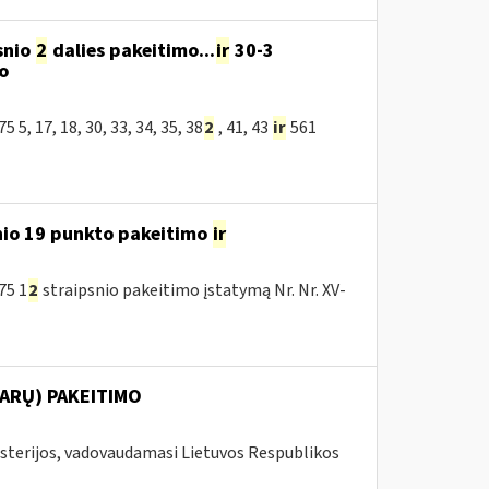
snio
2
dalies pakeitimo...
ir
30-3
o
, 17, 18, 30, 33, 34, 35, 38
2
, 41, 43
ir
561
nio 19 punkto pakeitimo
ir
75 1
2
straipsnio pakeitimo įstatymą Nr. Nr. XV-
ARŲ) PAKEITIMO
isterijos, vadovaudamasi Lietuvos Respublikos