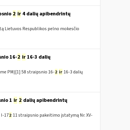
ipsnio
2
ir
4 dalių apibendrintų
mtą Lietuvos Respublikos pelno mokesčio
snio 16-
2
ir
16-3 dalių
me PMĮ[1] 58 straipsnio 16-
2
ir
16-3 dalių
snio 1
ir
2
dalių apibendrintų
 I-17
2
11 straipsnio pakeitimo įstatymą Nr. XV-