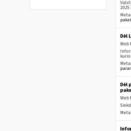
Valst
2025 
Metai
pakei
Dėl 
Web t
Infor
kurio
Metai
param
Dėl 
pake
Web t
Siekd
Metai
Info