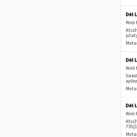
Dėl 
Web t
Atsiž
įstat
Metai
Dėl 
Web t
Siekd
apibe
Metai
Dėl 
Web t
Atsiž
735[1
Metai