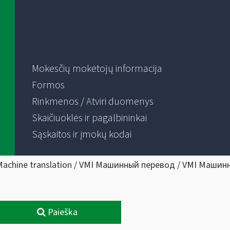
Mokesčių mokėtojų informacija
Formos
Rinkmenos / Atviri duomenys
Skaičiuoklės ir pagalbininkai
Sąskaitos ir įmokų kodai
Machine translation / VMI Машинный перевод / VMI Машин
Paieška