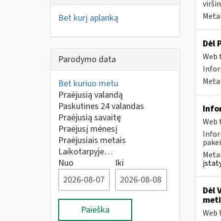
viršin
Metai
Bet kurį aplanką
Dėl 
Web t
Parodymo data
Infor
Metai
Bet kuriuo metu
Praėjusią valandą
Paskutines 24 valandas
Info
Praėjusią savaitę
Web t
Praėjusį mėnesį
Infor
Praėjusiais metais
pakei
Laikotarpyje…
Metai
Nuo
Iki
įstat
Dėl 
meti
Paieška
Web t