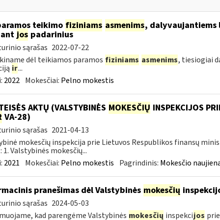
paramos teikimo
fiziniams
asmenims
, dalyvaujantiems 
nant
jos
padarinius
urinio sąrašas
2022-07-22
škiname dėl teikiamos paramos
fiziniams
asmenims
, tiesiogiai
ciją
ir
...
:
2022
Mokesčiai:
Pelno mokestis
TEISĖS AKTŲ (VALSTYBINĖS
MOKESČIŲ
INSPEKCIJOS PRI
R
VA-28)
urinio sąrašas
2021-04-13
ybinė mokesčių inspekcija prie Lietuvos Respublikos finansų minis
: 1. Valstybinės mokesčių...
:
2021
Mokesčiai:
Pelno mokestis
Pagrindinis:
Mokesčio naujien
rmacinis pranešimas dėl Valstybinės
mokesčių
inspekcij
urinio sąrašas
2024-05-03
rmuojame, kad parengėme Valstybinės
mokesčių
inspekci
jos
prie