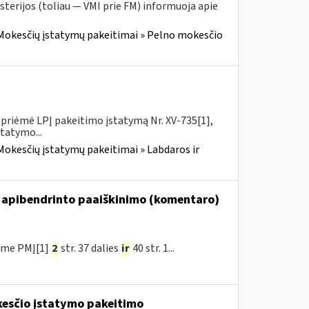
sterijos (toliau — VMI prie FM) informuoja apie
Mokesčių įstatymų pakeitimai » Pelno mokesčio
priėmė LPĮ pakeitimo įstatymą Nr. XV-735[1],
statymo...
Mokesčių įstatymų pakeitimai » Labdaros ir
 apibendrinto paaiškinimo (komentaro)
ėme PMĮ[1]
2
str. 37 dalies
ir
40 str. 1...
kesčio įstatymo pakeitimo