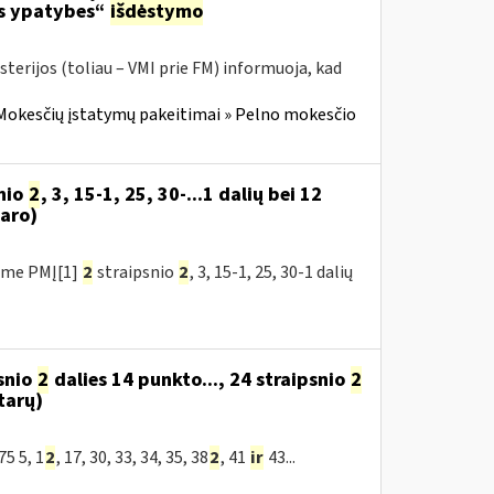
os ypatybes“
išdėstymo
terijos (toliau – VMI prie FM) informuoja, kad
Mokesčių įstatymų pakeitimai » Pelno mokesčio
nio
2
, 3, 15-1, 25, 30-...1 dalių bei 12
aro)
ėme PMĮ[1]
2
straipsnio
2
, 3, 15-1, 25, 30-1 dalių
snio
2
dalies 14 punkto..., 24 straipsnio
2
tarų)
5 5, 1
2
, 17, 30, 33, 34, 35, 38
2
, 41
ir
43...