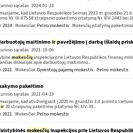
urinio sąrašas
2024-01-23
muojame, kad Lietuvos Respublikos Seimas 2023 m. gruodžio 21 d
ymo Nr. IX-675 58 straipsnio pakeitimo įstatymą Nr. XIV-2443 bei 20
:
2024
Mokesčiai:
Pelno mokestis
Mokesčių įstatymų pakeitimai
darbuotojų maitinimo
ir
pavežėjimo į darbą išlaidų pri
urinio sąrašas
2021-10-06
ybinė
mokesčių
inspekcija prie Lietuvos Respublikos finansų mini
ančias diskusijas apie darbuotojų maitinimo...
:
2021
Mokesčiai:
Gyventojų pajamų mokestis
Pelno mokestis
įsakymo pakeitimo
urinio sąrašas
2021-04-23
muojame, kad atsižvelgiant į 2020 m. gruodžio 3 d. priimto Lietuv
5
ir
30 straipsnių pakeitimo įstatymo Nr. XIV-39...
:
2021
Mokesčiai:
Pelno mokestis
Valstybinės
mokesčių
inspekcijos prie Lietuvos Respublik