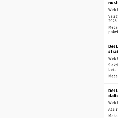
nust
Web t
Valst
2025 
Metai
pakei
Dėl 
stra
Web t
Siekd
bei...
Metai
Dėl 
dali
Web t
Atsiž
Metai