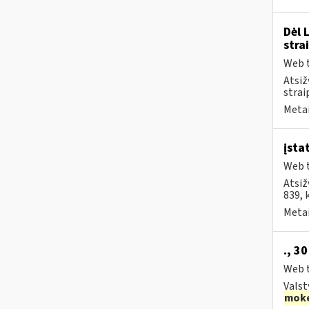
Dėl 
stra
Web t
Atsiž
strai
Metai
įsta
Web t
Atsiž
839, 
Metai
., 3
Web t
Valst
moke