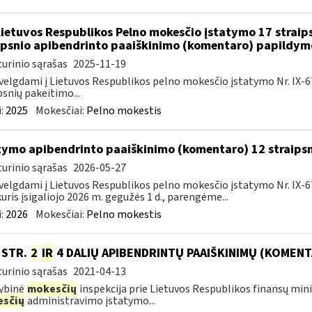
Lietuvos Respublikos Pelno mokesčio įstatymo 17 straip
ipsnio apibendrinto paaiškinimo (komentaro) papildym
urinio sąrašas
2025-11-19
velgdami į Lietuvos Respublikos pelno mokesčio įstatymo Nr. IX-675 5
psnių pakeitimo...
:
2025
Mokesčiai:
Pelno mokestis
tymo apibendrinto paaiškinimo (komentaro) 12 straips
urinio sąrašas
2026-05-27
velgdami į Lietuvos Respublikos pelno mokesčio įstatymo Nr. IX-6
kuris įsigaliojo 2026 m. gegužės 1 d., parengėme...
:
2026
Mokesčiai:
Pelno mokestis
0 STR.
2
IR
4 DALIŲ APIBENDRINTŲ PAAIŠKINIMŲ (KOMENT
urinio sąrašas
2021-04-13
ybinė
mokesčių
inspekcija prie Lietuvos Respublikos finansų min
sčių
administravimo įstatymo...