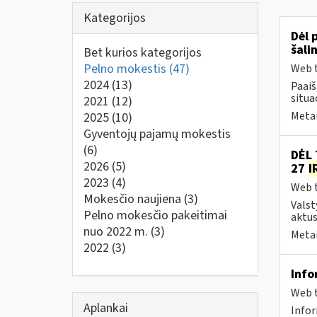
Kategorijos
Dėl 
šali
Bet kurios kategorijos
Pelno mokestis
(47)
Web t
2024
(13)
Paai
situa
2021
(12)
Metai
2025
(10)
Gyventojų pajamų mokestis
(6)
DĖL 
2026
(5)
27
I
2023
(4)
Web t
Mokesčio naujiena
(3)
Valst
Pelno mokesčio pakeitimai
aktus
nuo 2022 m.
(3)
Metai
2022
(3)
Info
Web t
Aplankai
Info