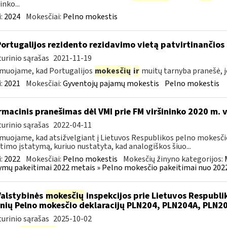
inko...
:
2024
Mokesčiai:
Pelno mokestis
Portugalijos rezidento rezidavimo vietą patvirtinančio
urinio sąrašas
2021-11-19
muojame, kad Portugalijos
mokesčių
ir
muitų tarnyba pranešė, j
:
2021
Mokesčiai:
Gyventojų pajamų mokestis
Pelno mokestis
rmacinis pranešimas dėl VMI prie FM viršininko 2020 m. 
urinio sąrašas
2022-04-11
muojame, kad atsižvelgiant į Lietuvos Respublikos pelno mokesči
timo įstatymą, kuriuo nustatyta, kad analogiškos šiuo...
:
2022
Mokesčiai:
Pelno mokestis
Mokesčių žinyno kategorijos:
ymų pakeitimai 2022 metais » Pelno mokesčio pakeitimai nuo 202
Valstybinės
mokesčių
inspekcijos prie Lietuvos Respublik
nių Pelno mokesčio deklaracijų PLN204, PLN204A, PLN
urinio sąrašas
2025-10-02