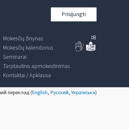
Prisijungti
Mokesčių žinynas
Mokesčių kalendorius
Seminarai
Tarptautinis apmokestinimas
Kontaktai / Apklausa
ний переклад (
English
,
Русский
,
Українська
)