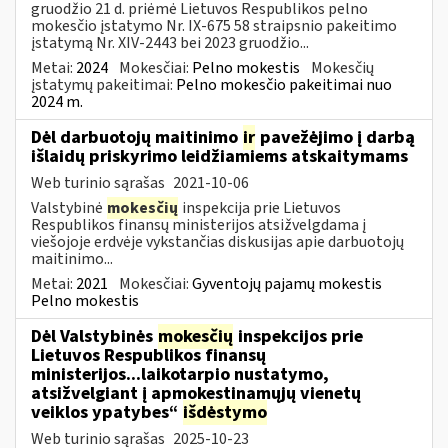
gruodžio 21 d. priėmė Lietuvos Respublikos pelno
mokesčio įstatymo Nr. IX-675 58 straipsnio pakeitimo
įstatymą Nr. XIV-2443 bei 2023 gruodžio...
Metai:
2024
Mokesčiai:
Pelno mokestis
Mokesčių
įstatymų pakeitimai:
Pelno mokesčio pakeitimai nuo
2024 m.
Dėl darbuotojų maitinimo
ir
pavežėjimo į darbą
išlaidų priskyrimo leidžiamiems atskaitymams
Web turinio sąrašas
2021-10-06
Valstybinė
mokesčių
inspekcija prie Lietuvos
Respublikos finansų ministerijos atsižvelgdama į
viešojoje erdvėje vykstančias diskusijas apie darbuotojų
maitinimo...
Metai:
2021
Mokesčiai:
Gyventojų pajamų mokestis
Pelno mokestis
Dėl Valstybinės
mokesčių
inspekcijos prie
Lietuvos Respublikos finansų
ministerijos...laikotarpio nustatymo,
atsižvelgiant į apmokestinamųjų vienetų
veiklos ypatybes“
išdėstymo
Web turinio sąrašas
2025-10-23