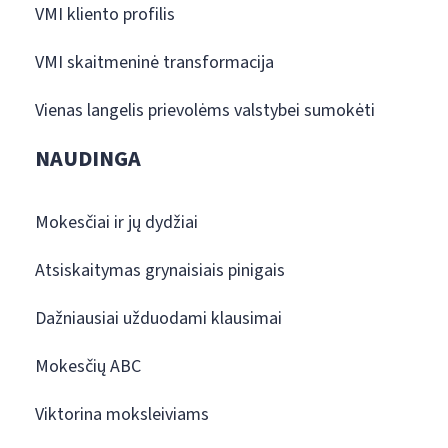
VMI kliento profilis
VMI skaitmeninė transformacija
Vienas langelis prievolėms valstybei sumokėti
NAUDINGA
Mokesčiai ir jų dydžiai
Atsiskaitymas grynaisiais pinigais
Dažniausiai užduodami klausimai
Mokesčių ABC
Viktorina moksleiviams