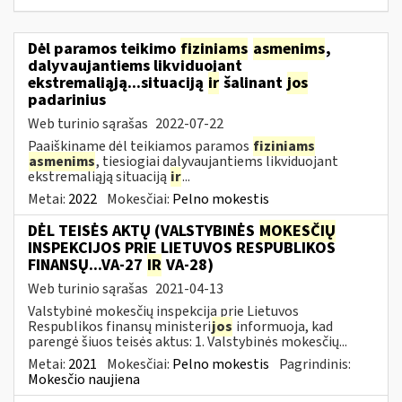
Dėl paramos teikimo
fiziniams
asmenims
,
dalyvaujantiems likviduojant
ekstremaliąją...situaciją
ir
šalinant
jos
padarinius
Web turinio sąrašas
2022-07-22
Paaiškiname dėl teikiamos paramos
fiziniams
asmenims
, tiesiogiai dalyvaujantiems likviduojant
ekstremaliąją situaciją
ir
...
Metai:
2022
Mokesčiai:
Pelno mokestis
DĖL TEISĖS AKTŲ (VALSTYBINĖS
MOKESČIŲ
INSPEKCIJOS PRIE LIETUVOS RESPUBLIKOS
FINANSŲ...VA-27
IR
VA-28)
Web turinio sąrašas
2021-04-13
Valstybinė mokesčių inspekcija prie Lietuvos
Respublikos finansų ministeri
jos
informuoja, kad
parengė šiuos teisės aktus: 1. Valstybinės mokesčių...
Metai:
2021
Mokesčiai:
Pelno mokestis
Pagrindinis:
Mokesčio naujiena