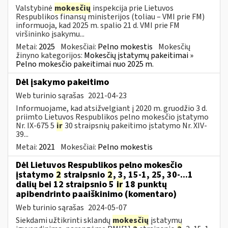
Valstybinė
mokesčių
inspekcija prie Lietuvos
Respublikos finansų ministerijos (toliau – VMI prie FM)
informuoja, kad 2025 m. spalio 21 d. VMI prie FM
viršininko įsakymu...
Metai:
2025
Mokesčiai:
Pelno mokestis
Mokesčių
žinyno kategorijos:
Mokesčių įstatymų pakeitimai »
Pelno mokesčio pakeitimai nuo 2025 m.
Dėl įsakymo pakeitimo
Web turinio sąrašas
2021-04-23
Informuojame, kad atsižvelgiant į 2020 m. gruodžio 3 d.
priimto Lietuvos Respublikos pelno mokesčio įstatymo
Nr. IX-675 5
ir
30 straipsnių pakeitimo įstatymo Nr. XIV-
39...
Metai:
2021
Mokesčiai:
Pelno mokestis
Dėl Lietuvos Respublikos pelno mokesčio
įstatymo
2
straipsnio
2
, 3, 15-1, 25, 30-...1
dalių bei 12 straipsnio 5
ir
18 punktų
apibendrinto paaiškinimo (komentaro)
Web turinio sąrašas
2024-05-07
Siekdami užtikrinti sklandų
mokesčių
įstatymų