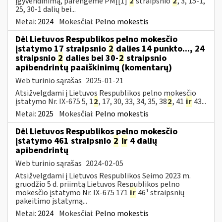
įgyvendinimą, parengėme PMĮ[1]
2
straipsnio
2
, 3, 15-1,
25, 30-1 dalių bei...
Metai:
2024
Mokesčiai:
Pelno mokestis
Dėl Lietuvos Respublikos pelno mokesčio
įstatymo 17 straipsnio
2
dalies 14 punkto..., 24
straipsnio
2
dalies bei 30-
2
straipsnio
apibendrintų paaiškinimų (komentarų)
Web turinio sąrašas
2025-01-21
Atsižvelgdami į Lietuvos Respublikos pelno mokesčio
įstatymo Nr. IX-675 5, 1
2
, 17, 30, 33, 34, 35, 38
2
, 41
ir
43...
Metai:
2025
Mokesčiai:
Pelno mokestis
Dėl Lietuvos Respublikos pelno mokesčio
įstatymo 461 straipsnio
2
ir
4 dalių
apibendrintų
Web turinio sąrašas
2024-02-05
Atsižvelgdami į Lietuvos Respublikos Seimo 2023 m.
gruodžio 5 d. priimtą Lietuvos Respublikos pelno
mokesčio įstatymo Nr. IX-675 171
ir
46¹ straipsnių
pakeitimo įstatymą...
Metai:
2024
Mokesčiai:
Pelno mokestis