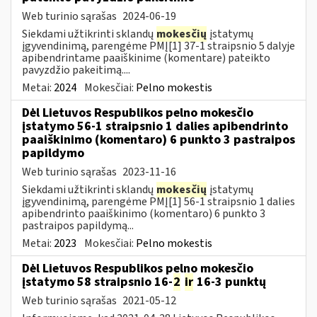
Web turinio sąrašas
2024-06-19
Siekdami užtikrinti sklandų
mokesčių
įstatymų
įgyvendinimą, parengėme PMĮ[1] 37-1 straipsnio 5 dalyje
apibendrintame paaiškinime (komentare) pateikto
pavyzdžio pakeitimą....
Metai:
2024
Mokesčiai:
Pelno mokestis
Dėl Lietuvos Respublikos pelno mokesčio
įstatymo 56-1 straipsnio 1 dalies apibendrinto
paaiškinimo (komentaro) 6 punkto 3 pastraipos
papildymo
Web turinio sąrašas
2023-11-16
Siekdami užtikrinti sklandų
mokesčių
įstatymų
įgyvendinimą, parengėme PMĮ[1] 56-1 straipsnio 1 dalies
apibendrinto paaiškinimo (komentaro) 6 punkto 3
pastraipos papildymą...
Metai:
2023
Mokesčiai:
Pelno mokestis
Dėl Lietuvos Respublikos pelno mokesčio
įstatymo 58 straipsnio 16-
2
ir
16-3 punktų
Web turinio sąrašas
2021-05-12