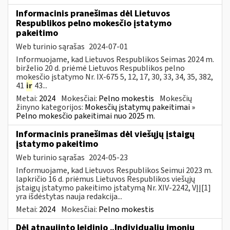
Informacinis pranešimas dėl Lietuvos
Respublikos pelno mokesčio įstatymo
pakeitimo
Web turinio sąrašas
2024-07-01
Informuojame, kad Lietuvos Respublikos Seimas 2024 m.
birželio 20 d. priėmė Lietuvos Respublikos pelno
mokesčio įstatymo Nr. IX-675 5, 12, 17, 30, 33, 34, 35, 382,
41
ir
43...
Metai:
2024
Mokesčiai:
Pelno mokestis
Mokesčių
žinyno kategorijos:
Mokesčių įstatymų pakeitimai »
Pelno mokesčio pakeitimai nuo 2025 m.
Informacinis pranešimas dėl viešųjų įstaigų
įstatymo pakeitimo
Web turinio sąrašas
2024-05-23
Informuojame, kad Lietuvos Respublikos Seimui 2023 m.
lapkričio 16 d. priėmus Lietuvos Respublikos viešųjų
įstaigų įstatymo pakeitimo įstatymą Nr. XIV-2242, VĮĮ[1]
yra išdėstytas nauja redakcija...
Metai:
2024
Mokesčiai:
Pelno mokestis
Dėl atnaujinto leidinio „Individualių įmonių