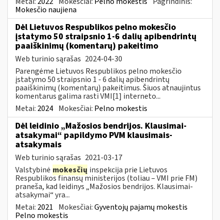
Metai:
2022
Mokesčiai:
Pelno mokestis
Pagrindinis:
Mokesčio naujiena
Dėl Lietuvos Respublikos pelno mokesčio
įstatymo 50 straipsnio 1-6 dalių apibendrintų
paaiškinimų (komentarų) pakeitimo
Web turinio sąrašas
2024-04-30
Parengėme Lietuvos Respublikos pelno mokesčio
įstatymo 50 straipsnio 1 - 6 dalių apibendrintų
paaiškinimų (komentarų) pakeitimus. Šiuos atnaujintus
komentarus galima rasti VMI[1] interneto...
Metai:
2024
Mokesčiai:
Pelno mokestis
Dėl leidinio „Mažosios bendrijos. Klausimai-
atsakymai“ papildymo PVM klausimais-
atsakymais
Web turinio sąrašas
2021-03-17
Valstybinė
mokesčių
inspekcija prie Lietuvos
Respublikos finansų ministerijos (toliau – VMI prie FM)
praneša, kad leidinys „Mažosios bendrijos. Klausimai-
atsakymai“ yra...
Metai:
2021
Mokesčiai:
Gyventojų pajamų mokestis
Pelno mokestis