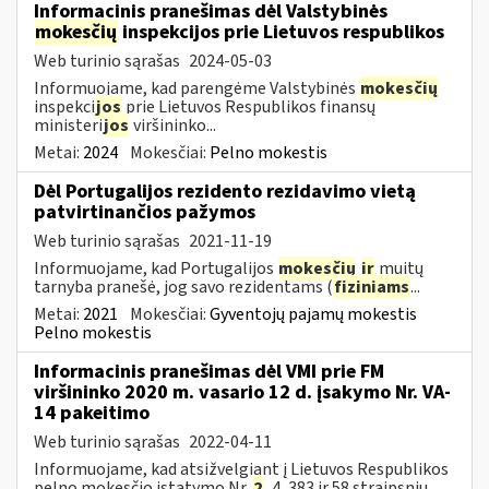
Informacinis pranešimas dėl Valstybinės
mokesčių
inspekcijos prie Lietuvos respublikos
Web turinio sąrašas
2024-05-03
Informuojame, kad parengėme Valstybinės
mokesčių
inspekci
jos
prie Lietuvos Respublikos finansų
ministeri
jos
viršininko...
Metai:
2024
Mokesčiai:
Pelno mokestis
Dėl Portugalijos rezidento rezidavimo vietą
patvirtinančios pažymos
Web turinio sąrašas
2021-11-19
Informuojame, kad Portugalijos
mokesčių
ir
muitų
tarnyba pranešė, jog savo rezidentams (
fiziniams
...
Metai:
2021
Mokesčiai:
Gyventojų pajamų mokestis
Pelno mokestis
Informacinis pranešimas dėl VMI prie FM
viršininko 2020 m. vasario 12 d. įsakymo Nr. VA-
14 pakeitimo
Web turinio sąrašas
2022-04-11
Informuojame, kad atsižvelgiant į Lietuvos Respublikos
pelno mokesčio įstatymo Nr.
2
, 4, 383 ir 58 straipsnių