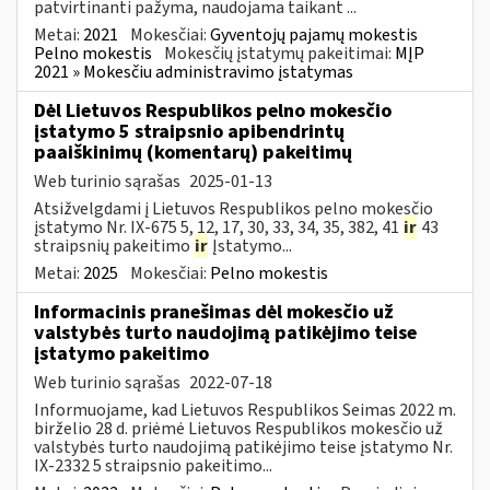
patvirtinanti pažyma, naudojama taikant ...
Metai:
2021
Mokesčiai:
Gyventojų pajamų mokestis
Pelno mokestis
Mokesčių įstatymų pakeitimai:
MĮP
2021 » Mokesčiu administravimo įstatymas
Dėl Lietuvos Respublikos pelno mokesčio
įstatymo 5 straipsnio apibendrintų
paaiškinimų (komentarų) pakeitimų
Web turinio sąrašas
2025-01-13
Atsižvelgdami į Lietuvos Respublikos pelno mokesčio
įstatymo Nr. IX-675 5, 12, 17, 30, 33, 34, 35, 382, 41
ir
43
straipsnių pakeitimo
ir
Įstatymo...
Metai:
2025
Mokesčiai:
Pelno mokestis
Informacinis pranešimas dėl mokesčio už
valstybės turto naudojimą patikėjimo teise
įstatymo pakeitimo
Web turinio sąrašas
2022-07-18
Informuojame, kad Lietuvos Respublikos Seimas 2022 m.
birželio 28 d. priėmė Lietuvos Respublikos mokesčio už
valstybės turto naudojimą patikėjimo teise įstatymo Nr.
IX-2332 5 straipsnio pakeitimo...