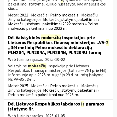
pakeitimo įstatymą, kuriuo nustatyta, kad analogiškos
šiuo...
Metai:
2022
Mokesčiai:
Pelno mokestis
Mokesčių
žinyno kategorijos:
Mokesčių įstatymų pakeitimai »
Mokesčių įstatymų pakeitimai 2022 metais » Pelno
mokesčio pakeitimai nuo 2022 m.
Dėl Valstybinės
mokesčių
inspekcijos prie
Lietuvos Respublikos finansų ministerijos...VA-
2
„Dėl metinių Pelno mokesčio deklaracijų
PLN204, PLN204A, PLN204N, PLN204U formų
Web turinio sąrašas
2025-10-02
Valstybinė
mokesčių
inspekcija prie Lietuvos
Respublikos finansų ministerijos (toliau — VMI prie FM)
informuoja apie 2025 m. rugsėjo 29 d. priimtą įsakymą
Nr. VA-85 „Dėl...
Metai:
2025
Mokesčiai:
Pelno mokestis
Mokesčių
žinyno kategorijos:
Mokesčių įstatymų pakeitimai »
Pelno mokesčio pakeitimai nuo 2026 m.
Dėl Lietuvos Respublikos labdaros
ir
paramos
įstatymo Nr.
Web turinio sąrašas
2026-01-05