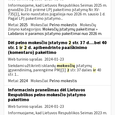
Informuojame, kad Lietuvos Respublikos Seimas 2025 m.
gruodžio 23 d. priėmė LPĮ pakeitimo įstatymą Nr. XV-
735[1], kurio nuostatos įsigalioja nuo 2026 m. sausio 1 d.
Pagal LPĮ pakeitimo įstatymo...
Metai:
2025
Mokesčiai:
Pelno mokestis
Mokesčių
žinyno kategorijos:
Mokesčių įstatymų pakeitimai »
Labdaros ir paramos įstatymo pakeitimai nuo 2026 m.
Dėl pelno mokesčio įstatymo
2
str. 37 d....bei 40
str. 1
ir
2
d. apibendrinto paaiškinimo
(komentaro) pakeitimo
Web turinio sąrašas
2024-01-23
Siekdami užtikrinti sklandų
mokesčių
įstatymų
įgyvendinimą, parengėme PMĮ[1]
2
str. 37 dalies
ir
40
str. 1...
Metai:
2024
Mokesčiai:
Pelno mokestis
Informacinis pranešimas dėl Lietuvos
Respublikos pelno mokesčio įstatymo
pakeitimo
Web turinio sąrašas
2024-01-23
Informuojame, kad Lietuvos Respublikos Seimas 2023 m.