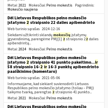
Metai:
2021
Mokesčiai:
Pelno mokestis
Pagrindinis:
Mokesčio naujiena
Dėl Lietuvos Respublikos pelno mokesčio
įstatymo
2
straipsnio 22 dalies apibendrinto
Web turinio sąrašas
2024-12-16
Siekdami užtikrinti sklandų
mokesčių
įstatymų
įgyvendinimą, parengėme PMĮ[1]
2
straipsnio 2
2
dalies
apibendrintą...
Metai:
2024
Mokesčiai:
Pelno mokestis
Dėl Lietuvos Respublikos pelno mokesčio
įstatymo
2
straipsnio 41 punkto pakeitimo...
ir
58 straipsnio 16-
2
ir
16-3 punktų apibendrinto
paaiškinimo (komentaro)
Web turinio sąrašas
2021-05-06
Informuojame, kad siekiant suvienodinti Lietuvos
Respublikos pelno mokesčio įstatymo (toliau – PMĮ)
taikymo tvarką, parengtas
2
straipsnio 41 punkto...
Metai:
2021
Mokesčiai:
Pelno mokestis
Dėl Lietuvos Respublikos pelno mokesčio