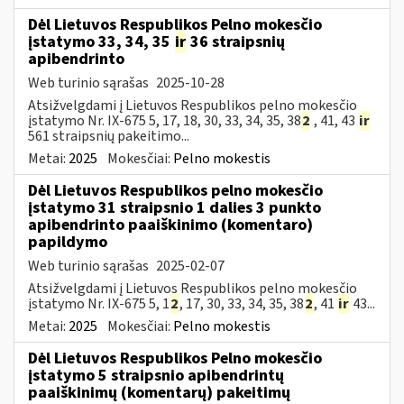
Dėl Lietuvos Respublikos Pelno mokesčio
įstatymo 33, 34, 35
ir
36 straipsnių
apibendrinto
Web turinio sąrašas
2025-10-28
Atsižvelgdami į Lietuvos Respublikos pelno mokesčio
įstatymo Nr. IX-675 5, 17, 18, 30, 33, 34, 35, 38
2
, 41, 43
ir
561 straipsnių pakeitimo...
Metai:
2025
Mokesčiai:
Pelno mokestis
Dėl Lietuvos Respublikos pelno mokesčio
įstatymo 31 straipsnio 1 dalies 3 punkto
apibendrinto paaiškinimo (komentaro)
papildymo
Web turinio sąrašas
2025-02-07
Atsižvelgdami į Lietuvos Respublikos pelno mokesčio
įstatymo Nr. IX-675 5, 1
2
, 17, 30, 33, 34, 35, 38
2
, 41
ir
43...
Metai:
2025
Mokesčiai:
Pelno mokestis
Dėl Lietuvos Respublikos Pelno mokesčio
įstatymo 5 straipsnio apibendrintų
paaiškinimų (komentarų) pakeitimų