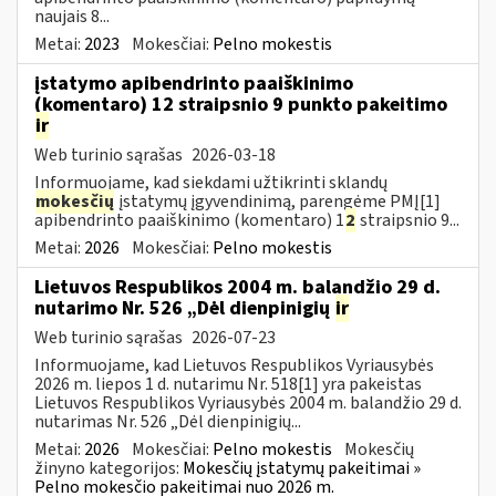
naujais 8...
Metai:
2023
Mokesčiai:
Pelno mokestis
įstatymo apibendrinto paaiškinimo
(komentaro) 12 straipsnio 9 punkto pakeitimo
ir
Web turinio sąrašas
2026-03-18
Informuojame, kad siekdami užtikrinti sklandų
mokesčių
įstatymų įgyvendinimą, parengėme PMĮ[1]
apibendrinto paaiškinimo (komentaro) 1
2
straipsnio 9...
Metai:
2026
Mokesčiai:
Pelno mokestis
Lietuvos Respublikos 2004 m. balandžio 29 d.
nutarimo Nr. 526 „Dėl dienpinigių
ir
Web turinio sąrašas
2026-07-23
Informuojame, kad Lietuvos Respublikos Vyriausybės
2026 m. liepos 1 d. nutarimu Nr. 518[1] yra pakeistas
Lietuvos Respublikos Vyriausybės 2004 m. balandžio 29 d.
nutarimas Nr. 526 „Dėl dienpinigių...
Metai:
2026
Mokesčiai:
Pelno mokestis
Mokesčių
žinyno kategorijos:
Mokesčių įstatymų pakeitimai »
Pelno mokesčio pakeitimai nuo 2026 m.