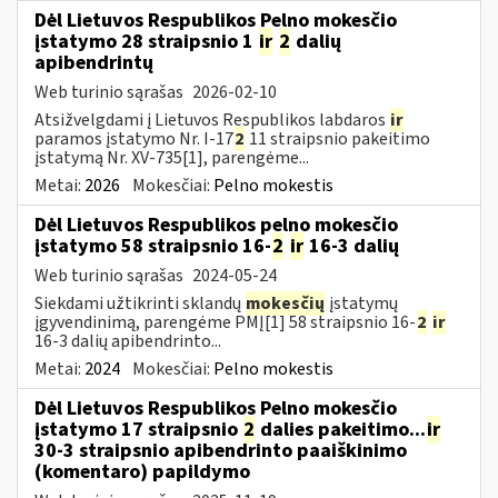
Dėl Lietuvos Respublikos Pelno mokesčio
įstatymo 28 straipsnio 1
ir
2
dalių
apibendrintų
Web turinio sąrašas
2026-02-10
Atsižvelgdami į Lietuvos Respublikos labdaros
ir
paramos įstatymo Nr. I-17
2
11 straipsnio pakeitimo
įstatymą Nr. XV-735[1], parengėme...
Metai:
2026
Mokesčiai:
Pelno mokestis
Dėl Lietuvos Respublikos pelno mokesčio
įstatymo 58 straipsnio 16-
2
ir
16-3 dalių
Web turinio sąrašas
2024-05-24
Siekdami užtikrinti sklandų
mokesčių
įstatymų
įgyvendinimą, parengėme PMĮ[1] 58 straipsnio 16-
2
ir
16-3 dalių apibendrinto...
Metai:
2024
Mokesčiai:
Pelno mokestis
Dėl Lietuvos Respublikos Pelno mokesčio
įstatymo 17 straipsnio
2
dalies pakeitimo...
ir
30-3 straipsnio apibendrinto paaiškinimo
(komentaro) papildymo