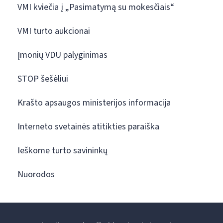
VMI kviečia į „Pasimatymą su mokesčiais“
VMI turto aukcionai
Įmonių VDU palyginimas
STOP šešėliui
Krašto apsaugos ministerijos informacija
Interneto svetainės atitikties paraiška
Ieškome turto savininkų
Nuorodos