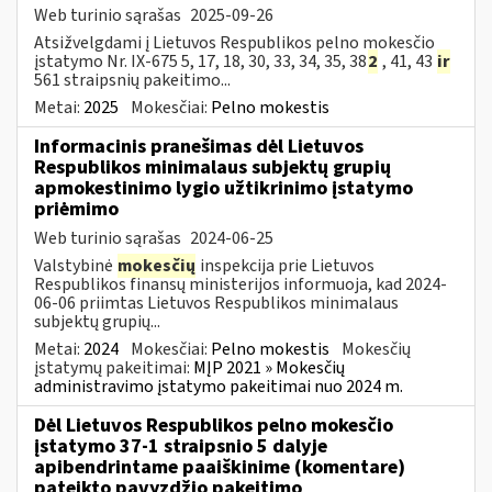
Web turinio sąrašas
2025-09-26
Atsižvelgdami į Lietuvos Respublikos pelno mokesčio
įstatymo Nr. IX-675 5, 17, 18, 30, 33, 34, 35, 38
2
, 41, 43
ir
561 straipsnių pakeitimo...
Metai:
2025
Mokesčiai:
Pelno mokestis
Informacinis pranešimas dėl Lietuvos
Respublikos minimalaus subjektų grupių
apmokestinimo lygio užtikrinimo įstatymo
priėmimo
Web turinio sąrašas
2024-06-25
Valstybinė
mokesčių
inspekcija prie Lietuvos
Respublikos finansų ministerijos informuoja, kad 2024-
06-06 priimtas Lietuvos Respublikos minimalaus
subjektų grupių...
Metai:
2024
Mokesčiai:
Pelno mokestis
Mokesčių
įstatymų pakeitimai:
MĮP 2021 » Mokesčių
administravimo įstatymo pakeitimai nuo 2024 m.
Dėl Lietuvos Respublikos pelno mokesčio
įstatymo 37-1 straipsnio 5 dalyje
apibendrintame paaiškinime (komentare)
pateikto pavyzdžio pakeitimo