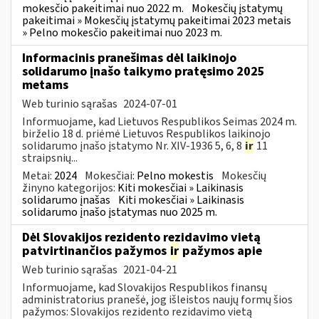
mokesčio pakeitimai nuo 2022 m.
Mokesčių įstatymų
pakeitimai » Mokesčių įstatymų pakeitimai 2023 metais
» Pelno mokesčio pakeitimai nuo 2023 m.
Informacinis pranešimas dėl laikinojo
solidarumo įnašo taikymo pratęsimo 2025
metams
Web turinio sąrašas
2024-07-01
Informuojame, kad Lietuvos Respublikos Seimas 2024 m.
birželio 18 d. priėmė Lietuvos Respublikos laikinojo
solidarumo įnašo įstatymo Nr. XIV-1936 5, 6, 8
ir
11
straipsnių...
Metai:
2024
Mokesčiai:
Pelno mokestis
Mokesčių
žinyno kategorijos:
Kiti mokesčiai » Laikinasis
solidarumo įnašas
Kiti mokesčiai » Laikinasis
solidarumo įnašo įstatymas nuo 2025 m.
Dėl Slovakijos rezidento rezidavimo vietą
patvirtinančios pažymos
ir
pažymos apie
Web turinio sąrašas
2021-04-21
Informuojame, kad Slovakijos Respublikos finansų
administratorius pranešė, jog išleistos naujų formų šios
pažymos: Slovakijos rezidento rezidavimo vietą