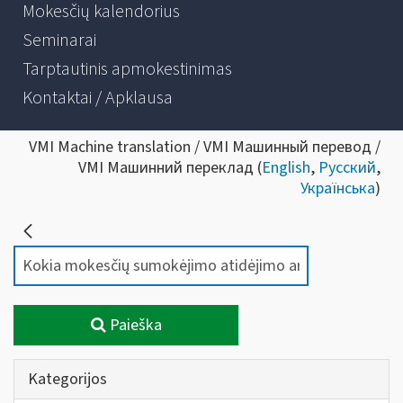
Mokesčių kalendorius
Seminarai
Tarptautinis apmokestinimas
Kontaktai / Apklausa
VMI Machine translation / VMI Машинный перевод /
VMI Машинний переклад (
English
,
Русский
,
Українська
)
Paieška
Kategorijos