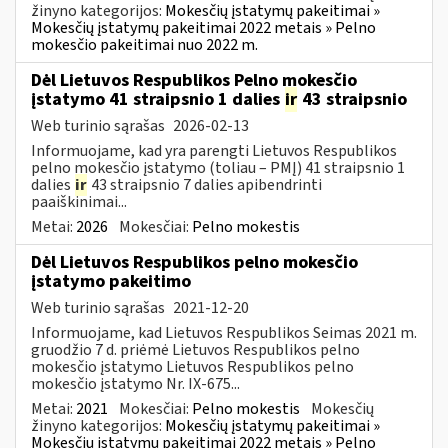
žinyno kategorijos:
Mokesčių įstatymų pakeitimai »
Mokesčių įstatymų pakeitimai 2022 metais » Pelno
mokesčio pakeitimai nuo 2022 m.
Dėl Lietuvos Respublikos Pelno mokesčio
įstatymo 41 straipsnio 1 dalies
ir
43 straipsnio
Web turinio sąrašas
2026-02-13
Informuojame, kad yra parengti Lietuvos Respublikos
pelno mokesčio įstatymo (toliau – PMĮ) 41 straipsnio 1
dalies
ir
43 straipsnio 7 dalies apibendrinti
paaiškinimai...
Metai:
2026
Mokesčiai:
Pelno mokestis
Dėl Lietuvos Respublikos pelno mokesčio
įstatymo pakeitimo
Web turinio sąrašas
2021-12-20
Informuojame, kad Lietuvos Respublikos Seimas 2021 m.
gruodžio 7 d. priėmė Lietuvos Respublikos pelno
mokesčio įstatymo Lietuvos Respublikos pelno
mokesčio įstatymo Nr. IX-675...
Metai:
2021
Mokesčiai:
Pelno mokestis
Mokesčių
žinyno kategorijos:
Mokesčių įstatymų pakeitimai »
Mokesčių įstatymų pakeitimai 2022 metais » Pelno