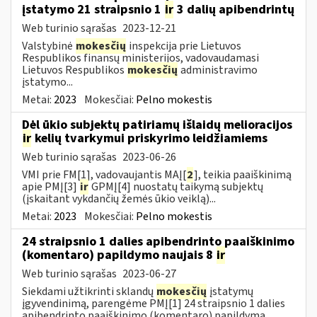
įstatymo 21 straipsnio 1
ir
3 dalių apibendrintų
Web turinio sąrašas
2023-12-21
Valstybinė
mokesčių
inspekcija prie Lietuvos
Respublikos finansų ministerijos, vadovaudamasi
Lietuvos Respublikos
mokesčių
administravimo
įstatymo...
Metai:
2023
Mokesčiai:
Pelno mokestis
Dėl ūkio subjektų patiriamų išlaidų melioracijos
ir
kelių tvarkymui priskyrimo leidžiamiems
Web turinio sąrašas
2023-06-26
VMI prie FM[1], vadovaujantis MAĮ[
2
], teikia paaiškinimą
apie PMĮ[3]
ir
GPMĮ[4] nuostatų taikymą subjektų
(įskaitant vykdančių žemės ūkio veiklą)...
Metai:
2023
Mokesčiai:
Pelno mokestis
24 straipsnio 1 dalies apibendrinto paaiškinimo
(komentaro) papildymo naujais 8
ir
Web turinio sąrašas
2023-06-27
Siekdami užtikrinti sklandų
mokesčių
įstatymų
įgyvendinimą, parengėme PMĮ[1] 24 straipsnio 1 dalies
apibendrinto paaiškinimo (komentaro) papildymą