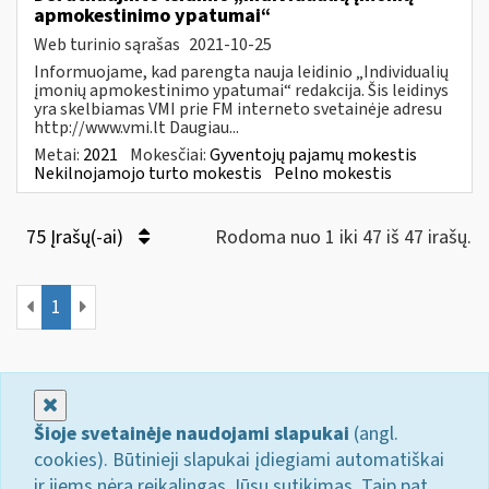
apmokestinimo ypatumai“
Web turinio sąrašas
2021-10-25
Informuojame, kad parengta nauja leidinio „Individualių
įmonių apmokestinimo ypatumai“ redakcija. Šis leidinys
yra skelbiamas VMI prie FM interneto svetainėje adresu
http://www.vmi.lt Daugiau...
Metai:
2021
Mokesčiai:
Gyventojų pajamų mokestis
Nekilnojamojo turto mokestis
Pelno mokestis
75 Įrašų(-ai)
Rodoma nuo 1 iki 47 iš 47 irašų.
1
Uždaryti
Šioje svetainėje naudojami slapukai
(angl.
cookies). Būtinieji slapukai įdiegiami automatiškai
ir jiems nėra reikalingas Jūsų sutikimas. Taip pat