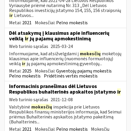
Informuojame, kad 2021-04-28 Lietuvos Respublikos
Vyriausybė priėmė nutarimą Nr. 313 „Dėl Lietuvos
Respublikos investicijų įstatymo 154, 155, 156 straipsnių
ir
Lietuvos...
Metai:
2021
Mokesčiai:
Pelno mokestis
Dėl atsakymų į klausimus apie influencerių
veiklą
ir
jų pajamų apmokestinimą
Web turinio sąrašas
2025-03-24
Informuojame, kad atsižvelgdami į
mokesčių
mokėtojų
klausimus apie influencerių (nuomonės formuotojų)
veiklą
ir
jų pajamų apmokestinimą gyventojų...
Metai:
2025
Mokesčiai:
Gyventojų pajamų mokestis
Pelno mokestis
Pridėtinės vertės mokestis
Informacinis pranešimas dėl Lietuvos
Respublikos buhalterinės apskaitos įstatymo
ir
Web turinio sąrašas
2021-12-08
Valstybinė
mokesčių
inspekcija prie Lietuvos
Respublikos finansų ministerijos informuoja, kad Seimui
priėmus Buhalterinės apskaitos įstatymo pakeitimą
(Buhalterinės...
Metai:
2021
Mokesčiai:
Pelno mokestis
Mokesčių