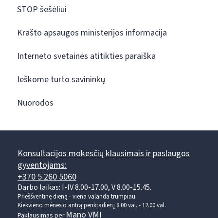
STOP šešėliui
Krašto apsaugos ministerijos informacija
Interneto svetainės atitikties paraiška
Ieškome turto savininkų
Nuorodos
Konsultacijos mokesčių klausimais ir paslaugos
gyventojams:
+370 5 260 5060
Darbo laikas: I-IV 8.00-17.00, V 8.00-15.45.
Prieššventinę dieną - viena valanda trumpiau.
Kiekvieno mėnesio antrą penktadienį 8.00 val. - 12.00 val.
Mano VMI
Paklausimas per