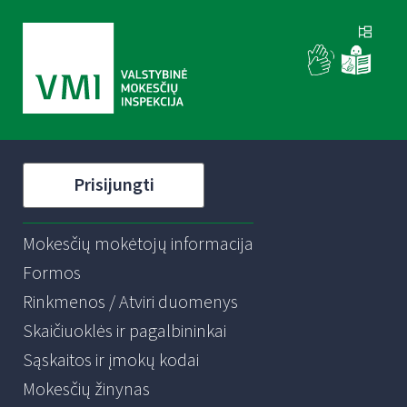
Prisijungti
Mokesčių mokėtojų informacija
Formos
Rinkmenos / Atviri duomenys
Skaičiuoklės ir pagalbininkai
Sąskaitos ir įmokų kodai
Mokesčių žinynas