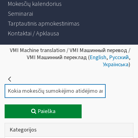
Mokesčių kalendorius
Seminarai
Tarptautinis apmokestinimas
Kontaktai / Apklausa
VMI Machine translation / VMI Машинный перевод /
VMI Машинний переклад (
English
,
Русский
,
Українська
)
Paieška
Kategorijos