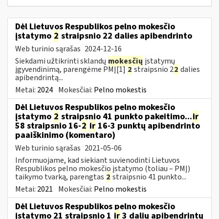
Dėl Lietuvos Respublikos pelno mokesčio
įstatymo
2
straipsnio 22 dalies apibendrinto
Web turinio sąrašas
2024-12-16
Siekdami užtikrinti sklandų
mokesčių
įstatymų
įgyvendinimą, parengėme PMĮ[1]
2
straipsnio 2
2
dalies
apibendrintą...
Metai:
2024
Mokesčiai:
Pelno mokestis
Dėl Lietuvos Respublikos pelno mokesčio
įstatymo
2
straipsnio 41 punkto pakeitimo...
ir
58 straipsnio 16-
2
ir
16-3 punktų apibendrinto
paaiškinimo (komentaro)
Web turinio sąrašas
2021-05-06
Informuojame, kad siekiant suvienodinti Lietuvos
Respublikos pelno mokesčio įstatymo (toliau – PMĮ)
taikymo tvarką, parengtas
2
straipsnio 41 punkto...
Metai:
2021
Mokesčiai:
Pelno mokestis
Dėl Lietuvos Respublikos pelno mokesčio
įstatymo 21 straipsnio 1
ir
3 dalių apibendrintų