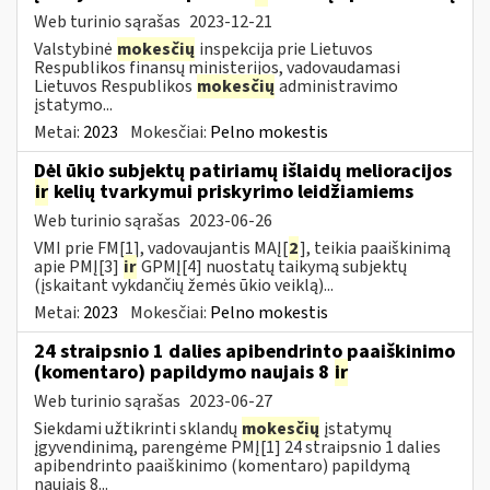
Web turinio sąrašas
2023-12-21
Valstybinė
mokesčių
inspekcija prie Lietuvos
Respublikos finansų ministerijos, vadovaudamasi
Lietuvos Respublikos
mokesčių
administravimo
įstatymo...
Metai:
2023
Mokesčiai:
Pelno mokestis
Dėl ūkio subjektų patiriamų išlaidų melioracijos
ir
kelių tvarkymui priskyrimo leidžiamiems
Web turinio sąrašas
2023-06-26
VMI prie FM[1], vadovaujantis MAĮ[
2
], teikia paaiškinimą
apie PMĮ[3]
ir
GPMĮ[4] nuostatų taikymą subjektų
(įskaitant vykdančių žemės ūkio veiklą)...
Metai:
2023
Mokesčiai:
Pelno mokestis
24 straipsnio 1 dalies apibendrinto paaiškinimo
(komentaro) papildymo naujais 8
ir
Web turinio sąrašas
2023-06-27
Siekdami užtikrinti sklandų
mokesčių
įstatymų
įgyvendinimą, parengėme PMĮ[1] 24 straipsnio 1 dalies
apibendrinto paaiškinimo (komentaro) papildymą
naujais 8...