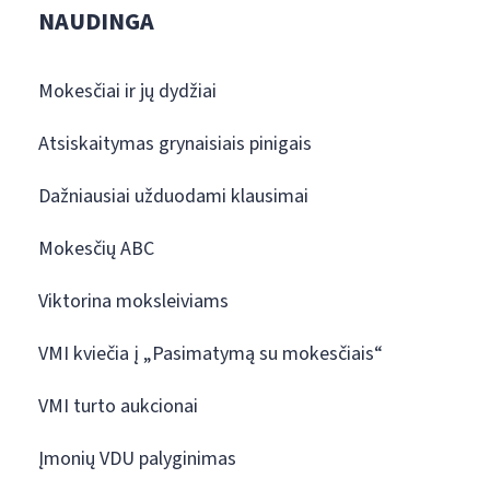
NAUDINGA
Mokesčiai ir jų dydžiai
Atsiskaitymas grynaisiais pinigais
Dažniausiai užduodami klausimai
Mokesčių ABC
Viktorina moksleiviams
VMI kviečia į „Pasimatymą su mokesčiais“
VMI turto aukcionai
Įmonių VDU palyginimas