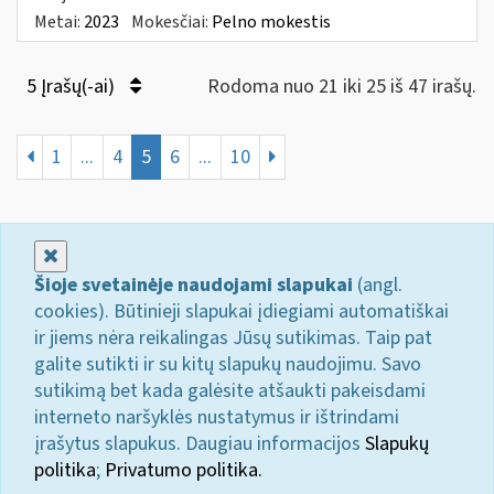
Metai:
2023
Mokesčiai:
Pelno mokestis
5 Įrašų(-ai)
Rodoma nuo 21 iki 25 iš 47 irašų.
1
...
4
5
6
...
10
Uždaryti
Šioje svetainėje naudojami slapukai
(angl.
cookies). Būtinieji slapukai įdiegiami automatiškai
ir jiems nėra reikalingas Jūsų sutikimas. Taip pat
galite sutikti ir su kitų slapukų naudojimu. Savo
sutikimą bet kada galėsite atšaukti pakeisdami
interneto naršyklės nustatymus ir ištrindami
įrašytus slapukus. Daugiau informacijos
Slapukų
politika
;
Privatumo politika.