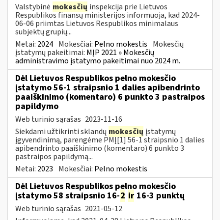
Valstybinė
mokesčių
inspekcija prie Lietuvos
Respublikos finansų ministerijos informuoja, kad 2024-
06-06 priimtas Lietuvos Respublikos minimalaus
subjektų grupių...
Metai:
2024
Mokesčiai:
Pelno mokestis
Mokesčių
įstatymų pakeitimai:
MĮP 2021 » Mokesčių
administravimo įstatymo pakeitimai nuo 2024 m.
Dėl Lietuvos Respublikos pelno mokesčio
įstatymo 56-1 straipsnio 1 dalies apibendrinto
paaiškinimo (komentaro) 6 punkto 3 pastraipos
papildymo
Web turinio sąrašas
2023-11-16
Siekdami užtikrinti sklandų
mokesčių
įstatymų
įgyvendinimą, parengėme PMĮ[1] 56-1 straipsnio 1 dalies
apibendrinto paaiškinimo (komentaro) 6 punkto 3
pastraipos papildymą...
Metai:
2023
Mokesčiai:
Pelno mokestis
Dėl Lietuvos Respublikos pelno mokesčio
įstatymo 58 straipsnio 16-
2
ir
16-3 punktų
Web turinio sąrašas
2021-05-12