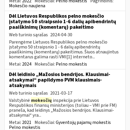
Metai:
2022
Mokesčiai:
Pelno mokestis
Pagrindinis:
Mokesčio naujiena
Dėl Lietuvos Respublikos pelno mokesčio
įstatymo 50 straipsnio 1-6 dalių apibendrintų
paaiškinimų (komentarų) pakeitimo
Web turinio sąrašas
2024-04-30
Parengėme Lietuvos Respublikos pelno mokesčio
įstatymo 50 straipsnio 1 - 6 dalių apibendrintų
paaiškinimų (komentarų) pakeitimus. Šiuos atnaujintus
komentarus galima rasti VMI[1] interneto...
Metai:
2024
Mokesčiai:
Pelno mokestis
Dėl leidinio „Mažosios bendrijos. Klausimai-
atsakymai“ papildymo PVM klausimais-
atsakymais
Web turinio sąrašas
2021-03-17
Valstybinė
mokesčių
inspekcija prie Lietuvos
Respublikos finansų ministerijos (toliau – VMI prie FM)
praneša, kad leidinys „Mažosios bendrijos. Klausimai-
atsakymai“ yra...
Metai:
2021
Mokesčiai:
Gyventojų pajamų mokestis
Pelno mokestis