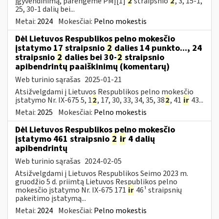
įgyvendinimą, parengėme PMĮ[1]
2
straipsnio
2
, 3, 15-1,
25, 30-1 dalių bei...
Metai:
2024
Mokesčiai:
Pelno mokestis
Dėl Lietuvos Respublikos pelno mokesčio
įstatymo 17 straipsnio
2
dalies 14 punkto..., 24
straipsnio
2
dalies bei 30-
2
straipsnio
apibendrintų paaiškinimų (komentarų)
Web turinio sąrašas
2025-01-21
Atsižvelgdami į Lietuvos Respublikos pelno mokesčio
įstatymo Nr. IX-675 5, 1
2
, 17, 30, 33, 34, 35, 38
2
, 41
ir
43...
Metai:
2025
Mokesčiai:
Pelno mokestis
Dėl Lietuvos Respublikos pelno mokesčio
įstatymo 461 straipsnio
2
ir
4 dalių
apibendrintų
Web turinio sąrašas
2024-02-05
Atsižvelgdami į Lietuvos Respublikos Seimo 2023 m.
gruodžio 5 d. priimtą Lietuvos Respublikos pelno
mokesčio įstatymo Nr. IX-675 171
ir
46¹ straipsnių
pakeitimo įstatymą...
Metai:
2024
Mokesčiai:
Pelno mokestis