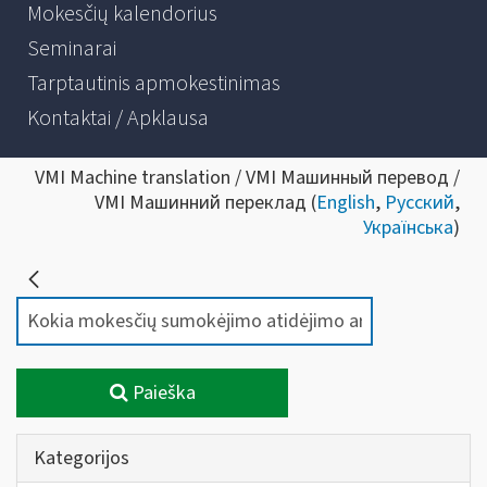
Mokesčių kalendorius
Seminarai
Tarptautinis apmokestinimas
Kontaktai / Apklausa
VMI Machine translation / VMI Машинный перевод /
VMI Машинний переклад (
English
,
Русский
,
Українська
)
Paieška
Kategorijos