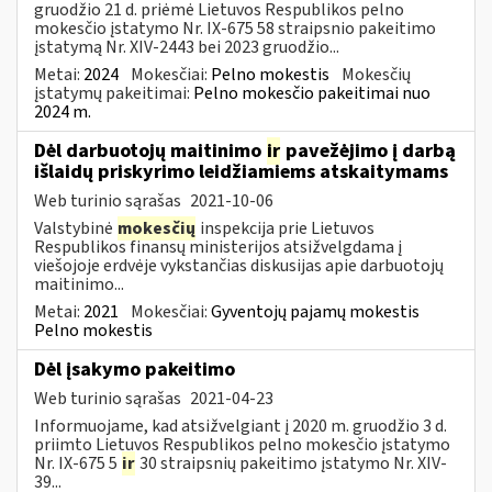
gruodžio 21 d. priėmė Lietuvos Respublikos pelno
mokesčio įstatymo Nr. IX-675 58 straipsnio pakeitimo
įstatymą Nr. XIV-2443 bei 2023 gruodžio...
Metai:
2024
Mokesčiai:
Pelno mokestis
Mokesčių
įstatymų pakeitimai:
Pelno mokesčio pakeitimai nuo
2024 m.
Dėl darbuotojų maitinimo
ir
pavežėjimo į darbą
išlaidų priskyrimo leidžiamiems atskaitymams
Web turinio sąrašas
2021-10-06
Valstybinė
mokesčių
inspekcija prie Lietuvos
Respublikos finansų ministerijos atsižvelgdama į
viešojoje erdvėje vykstančias diskusijas apie darbuotojų
maitinimo...
Metai:
2021
Mokesčiai:
Gyventojų pajamų mokestis
Pelno mokestis
Dėl įsakymo pakeitimo
Web turinio sąrašas
2021-04-23
Informuojame, kad atsižvelgiant į 2020 m. gruodžio 3 d.
priimto Lietuvos Respublikos pelno mokesčio įstatymo
Nr. IX-675 5
ir
30 straipsnių pakeitimo įstatymo Nr. XIV-
39...