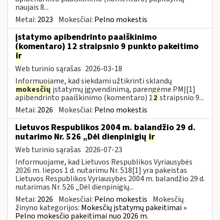
naujais 8...
Metai:
2023
Mokesčiai:
Pelno mokestis
įstatymo apibendrinto paaiškinimo
(komentaro) 12 straipsnio 9 punkto pakeitimo
ir
Web turinio sąrašas
2026-03-18
Informuojame, kad siekdami užtikrinti sklandų
mokesčių
įstatymų įgyvendinimą, parengėme PMĮ[1]
apibendrinto paaiškinimo (komentaro) 1
2
straipsnio 9...
Metai:
2026
Mokesčiai:
Pelno mokestis
Lietuvos Respublikos 2004 m. balandžio 29 d.
nutarimo Nr. 526 „Dėl dienpinigių
ir
Web turinio sąrašas
2026-07-23
Informuojame, kad Lietuvos Respublikos Vyriausybės
2026 m. liepos 1 d. nutarimu Nr. 518[1] yra pakeistas
Lietuvos Respublikos Vyriausybės 2004 m. balandžio 29 d.
nutarimas Nr. 526 „Dėl dienpinigių...
Metai:
2026
Mokesčiai:
Pelno mokestis
Mokesčių
žinyno kategorijos:
Mokesčių įstatymų pakeitimai »
Pelno mokesčio pakeitimai nuo 2026 m.