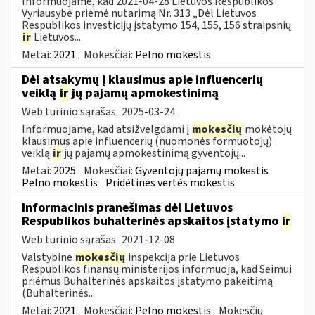
Informuojame, kad 2021-04-28 Lietuvos Respublikos
Vyriausybė priėmė nutarimą Nr. 313 „Dėl Lietuvos
Respublikos investicijų įstatymo 154, 155, 156 straipsnių
ir
Lietuvos...
Metai:
2021
Mokesčiai:
Pelno mokestis
Dėl atsakymų į klausimus apie influencerių
veiklą
ir
jų pajamų apmokestinimą
Web turinio sąrašas
2025-03-24
Informuojame, kad atsižvelgdami į
mokesčių
mokėtojų
klausimus apie influencerių (nuomonės formuotojų)
veiklą
ir
jų pajamų apmokestinimą gyventojų...
Metai:
2025
Mokesčiai:
Gyventojų pajamų mokestis
Pelno mokestis
Pridėtinės vertės mokestis
Informacinis pranešimas dėl Lietuvos
Respublikos buhalterinės apskaitos įstatymo
ir
Web turinio sąrašas
2021-12-08
Valstybinė
mokesčių
inspekcija prie Lietuvos
Respublikos finansų ministerijos informuoja, kad Seimui
priėmus Buhalterinės apskaitos įstatymo pakeitimą
(Buhalterinės...
Metai:
2021
Mokesčiai:
Pelno mokestis
Mokesčių