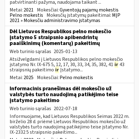
patvirtinanti pažyma, naudojama taikant ...
Metai:
2021
Mokesčiai:
Gyventojų pajamų mokestis
Pelno mokestis
Mokesčių įstatymų pakeitimai:
MĮP
2021 » Mokesčiu administravimo įstatymas
Dėl Lietuvos Respublikos pelno mokesčio
įstatymo 5 straipsnio apibendrintų
paaiškinimų (komentarų) pakeitimų
Web turinio sąrašas
2025-01-13
Atsižvelgdami į Lietuvos Respublikos pelno mokesčio
įstatymo Nr. IX-675 5, 12, 17, 30, 33, 34, 35, 382, 41
ir
43
straipsnių pakeitimo
ir
Įstatymo...
Metai:
2025
Mokesčiai:
Pelno mokestis
Informacinis pranešimas dėl mokesčio už
valstybės turto naudojimą patikėjimo teise
įstatymo pakeitimo
Web turinio sąrašas
2022-07-18
Informuojame, kad Lietuvos Respublikos Seimas 2022 m.
birželio 28 d. priėmė Lietuvos Respublikos mokesčio už
valstybės turto naudojimą patikėjimo teise įstatymo Nr.
IX-2332 5 straipsnio pakeitimo...