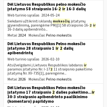
Dėl Lietuvos Respublikos pelno mokesčio
įstatymo 58 straipsnio 16-
2
ir
16-3 dalių
Web turinio sąrašas
2024-05-24
Siekdami užtikrinti sklandų
mokesčių
įstatymų
įgyvendinimą, parengėme PMĮ[1] 58 straipsnio 16-
2
ir
16-3 dalių apibendrinto...
Metai:
2024
Mokesčiai:
Pelno mokestis
Dėl Lietuvos Respublikos Pelno mokesčio
įstatymo 28 straipsnio 1
ir
2
dalių
apibendrintų
Web turinio sąrašas
2026-02-10
Atsižvelgdami į Lietuvos Respublikos labdaros
ir
paramos įstatymo Nr. I-17
2
11 straipsnio pakeitimo
įstatymą Nr. XV-735[1], parengėme...
Metai:
2026
Mokesčiai:
Pelno mokestis
Dėl Lietuvos Respublikos Pelno mokesčio
įstatymo 17 straipsnio
2
dalies pakeitimo...
ir
30-3 straipsnio apibendrinto paaiškinimo
(komentaro) papildymo