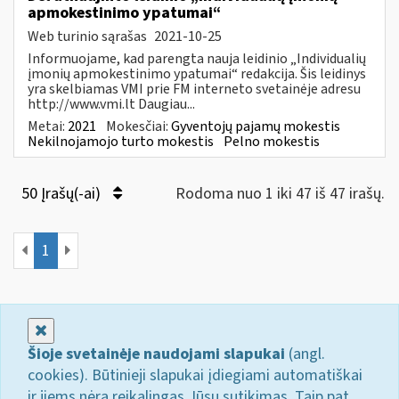
apmokestinimo ypatumai“
Web turinio sąrašas
2021-10-25
Informuojame, kad parengta nauja leidinio „Individualių
įmonių apmokestinimo ypatumai“ redakcija. Šis leidinys
yra skelbiamas VMI prie FM interneto svetainėje adresu
http://www.vmi.lt Daugiau...
Metai:
2021
Mokesčiai:
Gyventojų pajamų mokestis
Nekilnojamojo turto mokestis
Pelno mokestis
50 Įrašų(-ai)
Rodoma nuo 1 iki 47 iš 47 irašų.
1
Uždaryti
Šioje svetainėje naudojami slapukai
(angl.
cookies). Būtinieji slapukai įdiegiami automatiškai
ir jiems nėra reikalingas Jūsų sutikimas. Taip pat