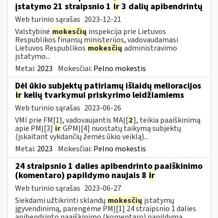
įstatymo 21 straipsnio 1
ir
3 dalių apibendrintų
Web turinio sąrašas
2023-12-21
Valstybinė
mokesčių
inspekcija prie Lietuvos
Respublikos finansų ministerijos, vadovaudamasi
Lietuvos Respublikos
mokesčių
administravimo
įstatymo...
Metai:
2023
Mokesčiai:
Pelno mokestis
Dėl ūkio subjektų patiriamų išlaidų melioracijos
ir
kelių tvarkymui priskyrimo leidžiamiems
Web turinio sąrašas
2023-06-26
VMI prie FM[1], vadovaujantis MAĮ[
2
], teikia paaiškinimą
apie PMĮ[3]
ir
GPMĮ[4] nuostatų taikymą subjektų
(įskaitant vykdančių žemės ūkio veiklą)...
Metai:
2023
Mokesčiai:
Pelno mokestis
24 straipsnio 1 dalies apibendrinto paaiškinimo
(komentaro) papildymo naujais 8
ir
Web turinio sąrašas
2023-06-27
Siekdami užtikrinti sklandų
mokesčių
įstatymų
įgyvendinimą, parengėme PMĮ[1] 24 straipsnio 1 dalies
apibendrinto paaiškinimo (komentaro) papildymą