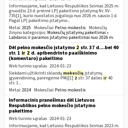
Informuojame, kad Lietuvos Respublikos Seimas 2025 m.
gruodžio 23 d. priėmė LPĮ pakeitimo įstatymą Nr. XV-
735[1], kurio nuostatos įsigalioja nuo 2026 m. sausio 1 d.
Pagal LPĮ pakeitimo įstatymo...
Metai:
2025
Mokesčiai:
Pelno mokestis
Mokesčių
žinyno kategorijos:
Mokesčių įstatymų pakeitimai »
Labdaros ir paramos įstatymo pakeitimai nuo 2026 m.
Dėl pelno mokesčio įstatymo
2
str. 37 d....bei 40
str. 1
ir
2
d. apibendrinto paaiškinimo
(komentaro) pakeitimo
Web turinio sąrašas
2024-01-23
Siekdami užtikrinti sklandų
mokesčių
įstatymų
įgyvendinimą, parengėme PMĮ[1]
2
str. 37 dalies
ir
40
str. 1...
Metai:
2024
Mokesčiai:
Pelno mokestis
Informacinis pranešimas dėl Lietuvos
Respublikos pelno mokesčio įstatymo
pakeitimo
Web turinio sąrašas
2024-01-23
Informuojame, kad Lietuvos Respublikos Seimas 2023 m.