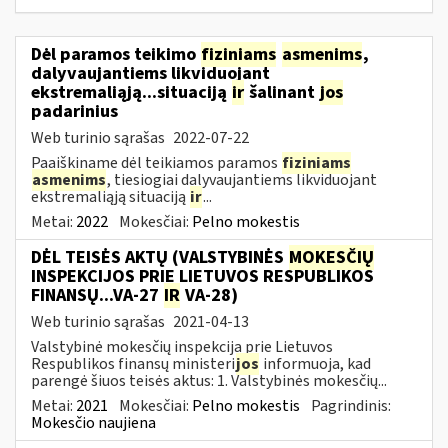
Dėl paramos teikimo
fiziniams
asmenims
,
dalyvaujantiems likviduojant
ekstremaliąją...situaciją
ir
šalinant
jos
padarinius
Web turinio sąrašas
2022-07-22
Paaiškiname dėl teikiamos paramos
fiziniams
asmenims
, tiesiogiai dalyvaujantiems likviduojant
ekstremaliąją situaciją
ir
...
Metai:
2022
Mokesčiai:
Pelno mokestis
DĖL TEISĖS AKTŲ (VALSTYBINĖS
MOKESČIŲ
INSPEKCIJOS PRIE LIETUVOS RESPUBLIKOS
FINANSŲ...VA-27
IR
VA-28)
Web turinio sąrašas
2021-04-13
Valstybinė mokesčių inspekcija prie Lietuvos
Respublikos finansų ministeri
jos
informuoja, kad
parengė šiuos teisės aktus: 1. Valstybinės mokesčių...
Metai:
2021
Mokesčiai:
Pelno mokestis
Pagrindinis:
Mokesčio naujiena