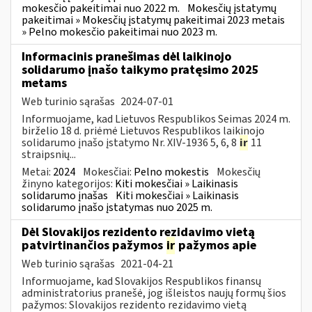
mokesčio pakeitimai nuo 2022 m.
Mokesčių įstatymų
pakeitimai » Mokesčių įstatymų pakeitimai 2023 metais
» Pelno mokesčio pakeitimai nuo 2023 m.
Informacinis pranešimas dėl laikinojo
solidarumo įnašo taikymo pratęsimo 2025
metams
Web turinio sąrašas
2024-07-01
Informuojame, kad Lietuvos Respublikos Seimas 2024 m.
birželio 18 d. priėmė Lietuvos Respublikos laikinojo
solidarumo įnašo įstatymo Nr. XIV-1936 5, 6, 8
ir
11
straipsnių...
Metai:
2024
Mokesčiai:
Pelno mokestis
Mokesčių
žinyno kategorijos:
Kiti mokesčiai » Laikinasis
solidarumo įnašas
Kiti mokesčiai » Laikinasis
solidarumo įnašo įstatymas nuo 2025 m.
Dėl Slovakijos rezidento rezidavimo vietą
patvirtinančios pažymos
ir
pažymos apie
Web turinio sąrašas
2021-04-21
Informuojame, kad Slovakijos Respublikos finansų
administratorius pranešė, jog išleistos naujų formų šios
pažymos: Slovakijos rezidento rezidavimo vietą