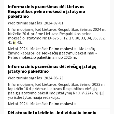
Informacinis pranešimas dėl Lietuvos
Respublikos pelno mokesčio įstatymo
pakeitimo
Web turinio sąrašas
2024-07-01
Informuojame, kad Lietuvos Respublikos Seimas 2024 m.
birželio 20 d. priėmė Lietuvos Respublikos pelno
mokesčio įstatymo Nr. IX-675 5, 12, 17, 30, 33, 34, 35, 382,
41
ir
43...
Metai:
2024
Mokesčiai:
Pelno mokestis
Mokesčių
žinyno kategorijos:
Mokesčių įstatymų pakeitimai »
Pelno mokesčio pakeitimai nuo 2025 m.
Informacinis pranešimas dėl viešųjų įstaigų
įstatymo pakeitimo
Web turinio sąrašas
2024-05-23
Informuojame, kad Lietuvos Respublikos Seimui 2023 m.
lapkričio 16 d. priėmus Lietuvos Respublikos viešųjų
įstaigų įstatymo pakeitimo įstatymą Nr. XIV-2242, VĮĮ[1]
yra išdėstytas nauja redakcija...
Metai:
2024
Mokesčiai:
Pelno mokestis
Dėl atnaujinto leidinio „Individualių įmonių