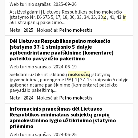
Web turinio sąrašas
2025-09-26
Atsižvelgdami į Lietuvos Respublikos pelno mokesčio
įstatymo Nr. IX-675 5, 17, 18, 30, 33, 34, 35, 38
2
, 41, 43
ir
561 straipsnių pakeitimo...
Metai:
2025
Mokesčiai:
Pelno mokestis
Dėl Lietuvos Respublikos pelno mokesčio
įstatymo 37-1 straipsnio 5 dalyje
apibendrintame paaiškinime (komentare)
pateikto pavyzdžio pakeitimo
Web turinio sąrašas
2024-06-19
Siekdami užtikrinti sklandų
mokesčių
įstatymų
įgyvendinimą, parengėme PMĮ[1] 37-1 straipsnio 5 dalyje
apibendrintame paaiškinime (komentare) pateikto
pavyzdžio pakeitimą....
Metai:
2024
Mokesčiai:
Pelno mokestis
Informacinis pranešimas dėl Lietuvos
Respublikos minimalaus subjektų grupių
apmokestinimo lygio užtikrinimo įstatymo
priėmimo
Web turinio sąrašas
2024-06-25