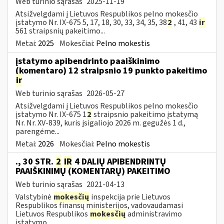
Web turinio sąrašas
2025-11-19
Atsižvelgdami į Lietuvos Respublikos pelno mokesčio
įstatymo Nr. IX-675 5, 17, 18, 30, 33, 34, 35, 38
2
, 41, 43
ir
561 straipsnių pakeitimo...
Metai:
2025
Mokesčiai:
Pelno mokestis
įstatymo apibendrinto paaiškinimo
(komentaro) 12 straipsnio 19 punkto pakeitimo
ir
Web turinio sąrašas
2026-05-27
Atsižvelgdami į Lietuvos Respublikos pelno mokesčio
įstatymo Nr. IX-675 1
2
straipsnio pakeitimo įstatymą
Nr. Nr. XV-839, kuris įsigaliojo 2026 m. gegužės 1 d.,
parengėme...
Metai:
2026
Mokesčiai:
Pelno mokestis
., 30 STR.
2
IR
4 DALIŲ APIBENDRINTŲ
PAAIŠKINIMŲ (KOMENTARŲ) PAKEITIMO
Web turinio sąrašas
2021-04-13
Valstybinė
mokesčių
inspekcija prie Lietuvos
Respublikos finansų ministerijos, vadovaudamasi
Lietuvos Respublikos
mokesčių
administravimo
įstatymo...