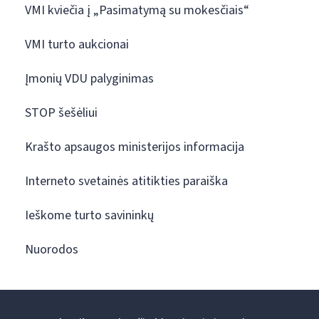
VMI kviečia į „Pasimatymą su mokesčiais“
VMI turto aukcionai
Įmonių VDU palyginimas
STOP šešėliui
Krašto apsaugos ministerijos informacija
Interneto svetainės atitikties paraiška
Ieškome turto savininkų
Nuorodos