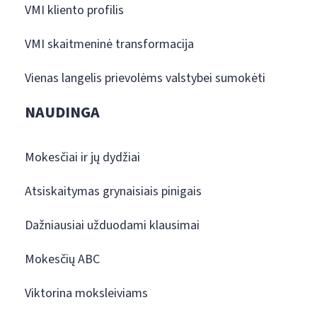
VMI kliento profilis
VMI skaitmeninė transformacija
Vienas langelis prievolėms valstybei sumokėti
NAUDINGA
Mokesčiai ir jų dydžiai
Atsiskaitymas grynaisiais pinigais
Dažniausiai užduodami klausimai
Mokesčių ABC
Viktorina moksleiviams