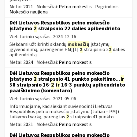
Metai:
2021
Mokesčiai:
Pelno mokestis
Pagrindinis:
Mokesčio naujiena
Dėl Lietuvos Respublikos pelno mokesčio
įstatymo
2
straipsnio 22 dalies apibendrinto
Web turinio sąrašas
2024-12-16
Siekdami užtikrinti sklandų
mokesčių
įstatymų
įgyvendinimą, parengėme PMĮ[1]
2
straipsnio 2
2
dalies
apibendrintą...
Metai:
2024
Mokesčiai:
Pelno mokestis
Dėl Lietuvos Respublikos pelno mokesčio
įstatymo
2
straipsnio 41 punkto pakeitimo...
ir
58 straipsnio 16-
2
ir
16-3 punktų apibendrinto
paaiškinimo (komentaro)
Web turinio sąrašas
2021-05-06
Informuojame, kad siekiant suvienodinti Lietuvos
Respublikos pelno mokesčio įstatymo (toliau – PMĮ)
taikymo tvarką, parengtas
2
straipsnio 41 punkto...
Metai:
2021
Mokesčiai:
Pelno mokestis
Dėl Lietuvos Respublikos pelno mokesčio