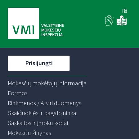
Prisijungti
Mokesčių mokėtojų informacija
Formos
Rinkmenos / Atviri duomenys
Skaičiuoklės ir pagalbininkai
Sąskaitos ir įmokų kodai
Mokesčių žinynas