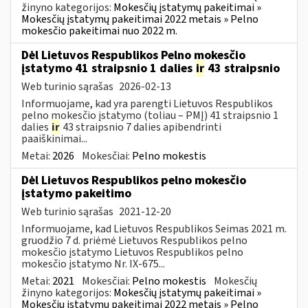
žinyno kategorijos:
Mokesčių įstatymų pakeitimai »
Mokesčių įstatymų pakeitimai 2022 metais » Pelno
mokesčio pakeitimai nuo 2022 m.
Dėl Lietuvos Respublikos Pelno mokesčio
įstatymo 41 straipsnio 1 dalies
ir
43 straipsnio
Web turinio sąrašas
2026-02-13
Informuojame, kad yra parengti Lietuvos Respublikos
pelno mokesčio įstatymo (toliau – PMĮ) 41 straipsnio 1
dalies
ir
43 straipsnio 7 dalies apibendrinti
paaiškinimai...
Metai:
2026
Mokesčiai:
Pelno mokestis
Dėl Lietuvos Respublikos pelno mokesčio
įstatymo pakeitimo
Web turinio sąrašas
2021-12-20
Informuojame, kad Lietuvos Respublikos Seimas 2021 m.
gruodžio 7 d. priėmė Lietuvos Respublikos pelno
mokesčio įstatymo Lietuvos Respublikos pelno
mokesčio įstatymo Nr. IX-675...
Metai:
2021
Mokesčiai:
Pelno mokestis
Mokesčių
žinyno kategorijos:
Mokesčių įstatymų pakeitimai »
Mokesčių įstatymų pakeitimai 2022 metais » Pelno