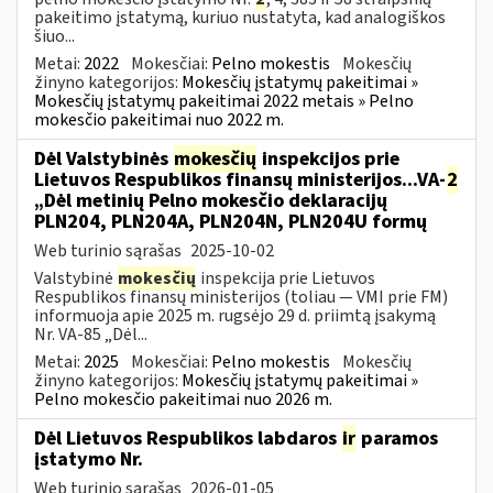
pakeitimo įstatymą, kuriuo nustatyta, kad analogiškos
šiuo...
Metai:
2022
Mokesčiai:
Pelno mokestis
Mokesčių
žinyno kategorijos:
Mokesčių įstatymų pakeitimai »
Mokesčių įstatymų pakeitimai 2022 metais » Pelno
mokesčio pakeitimai nuo 2022 m.
Dėl Valstybinės
mokesčių
inspekcijos prie
Lietuvos Respublikos finansų ministerijos...VA-
2
„Dėl metinių Pelno mokesčio deklaracijų
PLN204, PLN204A, PLN204N, PLN204U formų
Web turinio sąrašas
2025-10-02
Valstybinė
mokesčių
inspekcija prie Lietuvos
Respublikos finansų ministerijos (toliau — VMI prie FM)
informuoja apie 2025 m. rugsėjo 29 d. priimtą įsakymą
Nr. VA-85 „Dėl...
Metai:
2025
Mokesčiai:
Pelno mokestis
Mokesčių
žinyno kategorijos:
Mokesčių įstatymų pakeitimai »
Pelno mokesčio pakeitimai nuo 2026 m.
Dėl Lietuvos Respublikos labdaros
ir
paramos
įstatymo Nr.
Web turinio sąrašas
2026-01-05