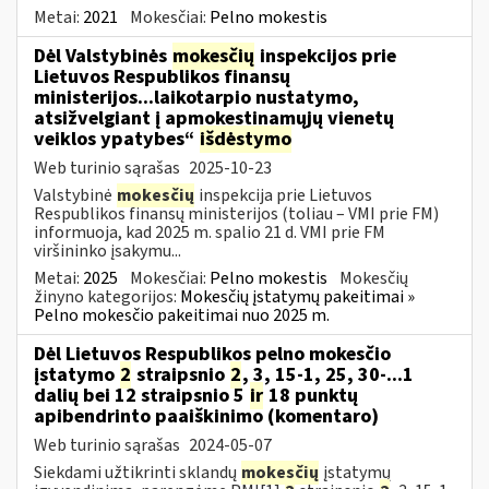
Metai:
2021
Mokesčiai:
Pelno mokestis
Dėl Valstybinės
mokesčių
inspekcijos prie
Lietuvos Respublikos finansų
ministerijos...laikotarpio nustatymo,
atsižvelgiant į apmokestinamųjų vienetų
veiklos ypatybes“
išdėstymo
Web turinio sąrašas
2025-10-23
Valstybinė
mokesčių
inspekcija prie Lietuvos
Respublikos finansų ministerijos (toliau – VMI prie FM)
informuoja, kad 2025 m. spalio 21 d. VMI prie FM
viršininko įsakymu...
Metai:
2025
Mokesčiai:
Pelno mokestis
Mokesčių
žinyno kategorijos:
Mokesčių įstatymų pakeitimai »
Pelno mokesčio pakeitimai nuo 2025 m.
Dėl Lietuvos Respublikos pelno mokesčio
įstatymo
2
straipsnio
2
, 3, 15-1, 25, 30-...1
dalių bei 12 straipsnio 5
ir
18 punktų
apibendrinto paaiškinimo (komentaro)
Web turinio sąrašas
2024-05-07
Siekdami užtikrinti sklandų
mokesčių
įstatymų