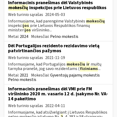
Informacinis pranešimas dėl Valstybinės
mokesčių
inspekcijos prie Lietuvos respublikos
Web turinio sąrašas
2024-05-03
Informuojame, kad parengėme Valstybinės
mokesčių
inspekci
jos
prie Lietuvos Respublikos finansų
ministeri
jos
viršininko...
Metai:
2024
Mokesčiai:
Pelno mokestis
Dėl Portugalijos rezidento rezidavimo vietą
patvirtinančios pažymos
Web turinio sąrašas
2021-11-19
Informuojame, kad Portugalijos
mokesčių
ir
muitų
tarnyba pranešė, jog savo rezidentams (
fiziniams
...
Metai:
2021
Mokesčiai:
Gyventojų pajamų mokestis
Pelno mokestis
Informacinis pranešimas dėl VMI prie FM
viršininko 2020 m. vasario 12 d. įsakymo Nr. VA-
14 pakeitimo
Web turinio sąrašas
2022-04-11
Informuojame, kad atsižvelgiant į Lietuvos Respublikos
pelno mokesčio įstatymo Nr.
2
, 4, 383 ir 58 straipsnių