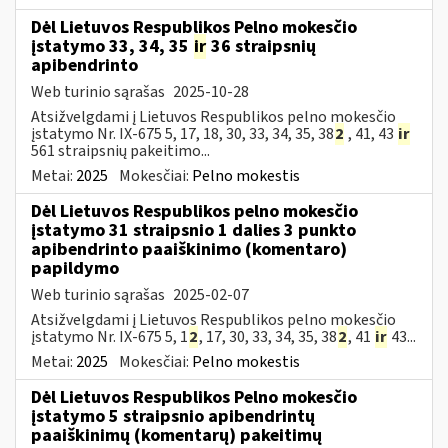
Dėl Lietuvos Respublikos Pelno mokesčio
įstatymo 33, 34, 35
ir
36 straipsnių
apibendrinto
Web turinio sąrašas
2025-10-28
Atsižvelgdami į Lietuvos Respublikos pelno mokesčio
įstatymo Nr. IX-675 5, 17, 18, 30, 33, 34, 35, 38
2
, 41, 43
ir
561 straipsnių pakeitimo...
Metai:
2025
Mokesčiai:
Pelno mokestis
Dėl Lietuvos Respublikos pelno mokesčio
įstatymo 31 straipsnio 1 dalies 3 punkto
apibendrinto paaiškinimo (komentaro)
papildymo
Web turinio sąrašas
2025-02-07
Atsižvelgdami į Lietuvos Respublikos pelno mokesčio
įstatymo Nr. IX-675 5, 1
2
, 17, 30, 33, 34, 35, 38
2
, 41
ir
43...
Metai:
2025
Mokesčiai:
Pelno mokestis
Dėl Lietuvos Respublikos Pelno mokesčio
įstatymo 5 straipsnio apibendrintų
paaiškinimų (komentarų) pakeitimų