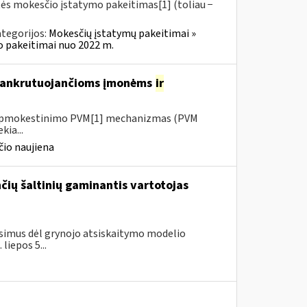
tės mokesčio įstatymo pakeitimas[1] (toliau −
tegorijos:
Mokesčių įstatymų pakeitimai »
o pakeitimai nuo 2022 m.
 bankrutuojančioms įmonėms
ir
io apmokestinimo PVM[1] mechanizmas (PVM
kia...
io naujiena
ančių šaltinių gaminantis vartotojas
simus dėl grynojo atsiskaitymo modelio
liepos 5...