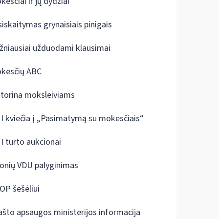
kesčiai ir jų dydžiai
siskaitymas grynaisiais pinigais
žniausiai užduodami klausimai
kesčių ABC
ktorina moksleiviams
I kviečia į „Pasimatymą su mokesčiais“
I turto aukcionai
onių VDU palyginimas
OP šešėliui
ašto apsaugos ministerijos informacija