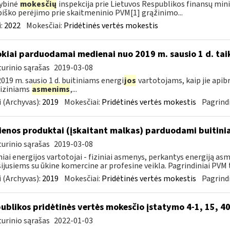
ybinė
mokesčių
inspekcija prie Lietuvos Respublikos finansų mini
iško perėjimo prie skaitmeninio PVM[1] grąžinimo...
:
2022
Mokesčiai:
Pridėtinės vertės mokestis
okiai parduodamai medienai nuo 2019 m. sausio 1 d. tai
urinio sąrašas
2019-03-08
019 m. sausio 1 d. buitiniams energi
jos
vartotojams, kaip jie apib
 fiziniams
asmenims
,...
 (Archyvas):
2019
Mokesčiai:
Pridėtinės vertės mokestis
Pagrindi
enos produktai (įskaitant malkas) parduodami buitini
urinio sąrašas
2019-03-08
niai energijos vartotojai - fiziniai asmenys, perkantys energiją 
ijusiems su ūkine komercine ar profesine veikla. Pagrindiniai PVM ta
 (Archyvas):
2019
Mokesčiai:
Pridėtinės vertės mokestis
Pagrindi
ublikos pridėtinės vertės mokesčio įstatymo 4-1, 15, 40
urinio sąrašas
2022-01-03