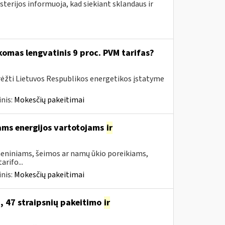
sterijos informuoja, kad siekiant sklandaus ir
komas lengvatinis 9 proc. PVM tarifas?
rėžti Lietuvos Respublikos energetikos įstatyme
nis:
Mokesčių pakeitimai
ams energijos vartotojams
ir
asmeniniams, šeimos ar namų ūkio poreikiams,
rifo...
nis:
Mokesčių pakeitimai
, 47 straipsnių pakeitimo
ir