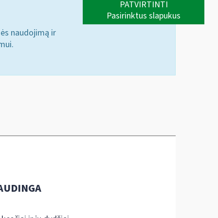
PATVIRTINTI
Pasirinktus slapukus
nės naudojimą ir
mui.
AUDINGA