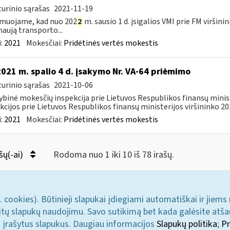
urinio sąrašas
2021-11-19
muojame, kad nuo 202
2
m. sausio 1 d. įsigalios VMI prie FM viršini
naują transporto...
:
2021
Mokesčiai:
Pridėtinės vertės mokestis
2021 m. spalio 4 d. įsakymo Nr. VA-64 priėmimo
urinio sąrašas
2021-10-06
ybinė mokesčių inspekcija prie Lietuvos Respublikos finansų minis
kcijos prie Lietuvos Respublikos finansų ministerijos viršininko 202
:
2021
Mokesčiai:
Pridėtinės vertės mokestis
šų(-ai)
Rodoma nuo 1 iki 10 iš 78 irašų.
. cookies). Būtinieji slapukai įdiegiami automatiškai ir jiems
u kitų slapukų naudojimu. Savo sutikimą bet kada galėsite atš
i įrašytus slapukus. Daugiau informacijos
Slapukų politika
;
Pr