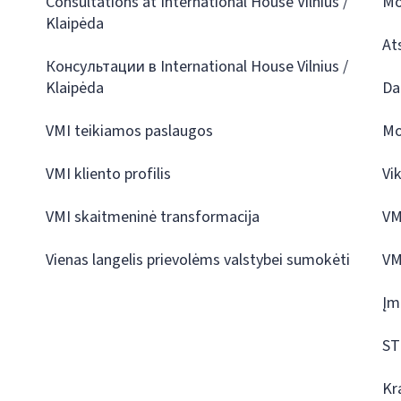
Consultations at International House Vilnius /
Mo
Klaipėda
At
Консультации в International House Vilnius /
Klaipėda
Da
VMI teikiamos paslaugos
Mo
VMI kliento profilis
Vi
VMI skaitmeninė transformacija
VM
Vienas langelis prievolėms valstybei sumokėti
VM
Įm
ST
Kr