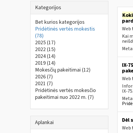
Kategorijos
Kok
par
Bet kurios kategorijos
Pridėtinės vertės mokestis
Web t
(78)
Kai 
neišd
2025
(17)
Metai
2022
(15)
2024
(14)
2019
(14)
IX-7
Mokesčių pakeitimai
(12)
pak
2026
(7)
Web t
2021
(7)
Infor
Pridėtinės vertės mokesčio
IX-75
pakeitimai nuo 2022 m.
(7)
Metai
Pridė
Dėl 
Aplankai
Web t