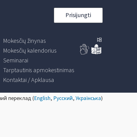
Prisijungti
Mokesčių žinynas
Mokesčių kalendorius
Seminarai
Tarptautinis apmokestinimas
Kontaktai / Apklausa
ний переклад (
English
,
Русский
,
Українська
)