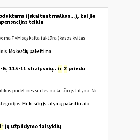
duktams (įskaitant malkas...), kai jie
mpensacijas teikia
šoma PVM sąskaita faktūra (kasos kvitas
nis:
Mokesčių pakeitimai
-6, 115-11 straipsnių...
ir
2
priedo
likos pridėtinės vertės mokesčio įstatymo Nr.
tegorijos:
Mokesčių įstatymų pakeitimai »
ir
jų užpildymo taisyklių