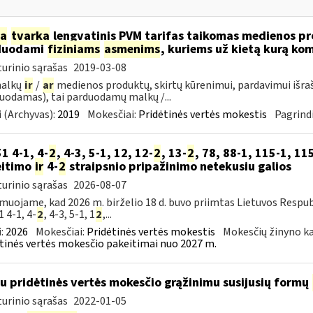
ia
tvarka
lengvatinis PVM tarifas taikomas medienos pro
duodami
fiziniams
asmenims
, kuriems už kietą kurą ko
urinio sąrašas
2019-03-08
malkų
ir
/
ar
medienos produktų, skirtų kūrenimui, pardavimui išra
uodamas), tai parduodamų malkų /...
 (Archyvas):
2019
Mokesčiai:
Pridėtinės vertės mokestis
Pagrindi
51 4-1, 4-
2
, 4-3, 5-1, 12, 12-
2
, 13-
2
, 78, 88-1, 115-1, 115
eitimo
ir
4-
2
straipsnio pripažinimo netekusiu galios
urinio sąrašas
2026-08-07
muojame, kad 2026 m. birželio 18 d. buvo priimtas Lietuvos Respub
1 4-1, 4-
2
, 4-3, 5-1, 1
2
,...
:
2026
Mokesčiai:
Pridėtinės vertės mokestis
Mokesčių žinyno ka
tinės vertės mokesčio pakeitimai nuo 2027 m.
su pridėtinės vertės mokesčio grąžinimu susijusių formų
urinio sąrašas
2022-01-05