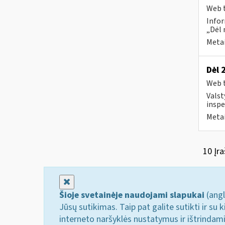
Web t
Infor
„Dėl 
Metai
Dėl 
Web t
Valst
inspe
Metai
10 Įra
Uždaryti
Šioje svetainėje naudojami slapukai
(angl
Jūsų sutikimas. Taip pat galite sutikti ir s
interneto naršyklės nustatymus ir ištrindam