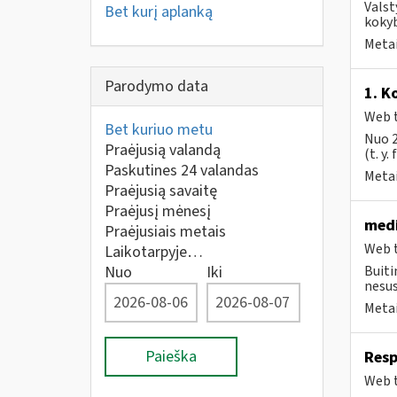
Valst
Bet kurį aplanką
kokyb
Metai
Parodymo data
1. K
Web t
Bet kuriuo metu
Nuo 2
Praėjusią valandą
(t. y.
Paskutines 24 valandas
Metai
Praėjusią savaitę
Praėjusį mėnesį
medi
Praėjusiais metais
Web t
Laikotarpyje…
Nuo
Iki
Buiti
nesus
Metai
Paieška
Resp
Web t