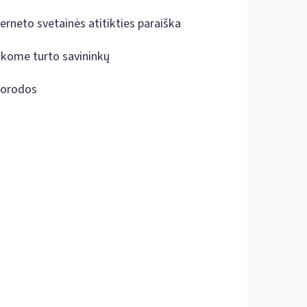
terneto svetainės atitikties paraiška
škome turto savininkų
orodos