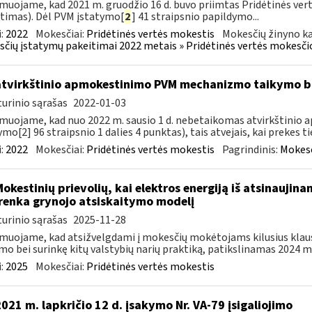
muojame, kad 2021 m. gruodžio 16 d. buvo priimtas Pridėtinės ver
timas). Dėl PVM įstatymo[
2
] 41 straipsnio papildymo...
:
2022
Mokesčiai:
Pridėtinės vertės mokestis
Mokesčių žinyno ka
čių įstatymų pakeitimai 2022 metais » Pridėtinės vertės mokesči
atvirkštinio apmokestinimo PVM mechanizmo taikymo
urinio sąrašas
2022-01-03
muojame, kad nuo 2022 m. sausio 1 d. nebetaikomas atvirkštin
ymo[2] 96 straipsnio 1 dalies 4 punktas), tais atvejais, kai prekes tie
:
2022
Mokesčiai:
Pridėtinės vertės mokestis
Pagrindinis:
Mokesč
Mokestinių prievolių, kai elektros energiją iš atsinaujin
renka grynojo atsiskaitymo modelį
urinio sąrašas
2025-11-28
muojame, kad atsižvelgdami į mokesčių mokėtojams kilusius klau
mo bei surinkę kitų valstybių narių praktiką, patikslinamas 2024 m. 
:
2025
Mokesčiai:
Pridėtinės vertės mokestis
2021 m. lapkričio 12 d. įsakymo Nr. VA-79 įsigaliojimo