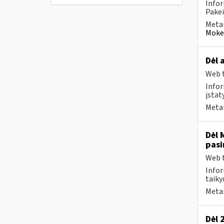
Infor
Pakei
Metai
Mokes
Dėl 
Web t
Infor
įstat
Metai
Dėl 
pasi
Web t
Infor
taiky
Metai
Dėl 