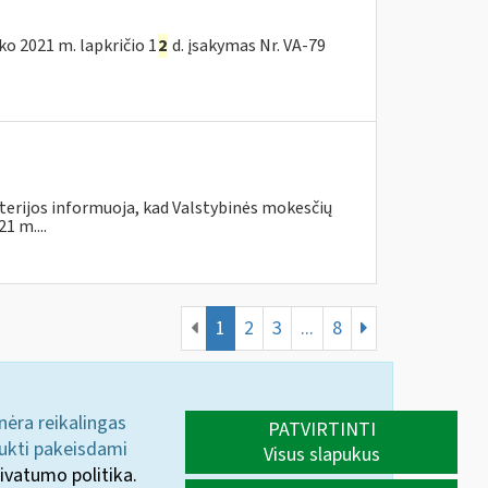
nko 2021 m. lapkričio 1
2
d. įsakymas Nr. VA-79
terijos informuoja, kad Valstybinės mokesčių
1 m....
1
2
3
...
8
 nėra reikalingas
PATVIRTINTI
aukti pakeisdami
Visus slapukus
ivatumo politika.