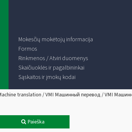
Mokesčių mokėtojų informacija
Formos
Rinkmenos / Atviri duomenys
Skaičiuoklės ir pagalbininkai
Sąskaitos ir įmokų kodai
Machine translation / VMI Машинный перевод / VMI Машин
Paieška