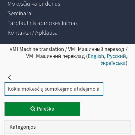
Mokesčių kalendorius
Seminarai
Tarptautinis apmokestinimas
Kontaktai / Apklausa
VMI Machine translation / VMI Машинный перевод /
VMI Машинний переклад (
English
,
Русский
,
Українська
)
Paieška
Kategorijos