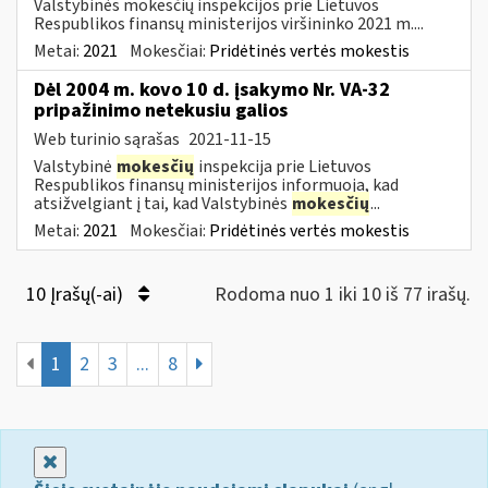
Valstybinės mokesčių inspekcijos prie Lietuvos
Respublikos finansų ministerijos viršininko 2021 m....
Metai:
2021
Mokesčiai:
Pridėtinės vertės mokestis
Dėl 2004 m. kovo 10 d. įsakymo Nr. VA-32
pripažinimo netekusiu galios
Web turinio sąrašas
2021-11-15
Valstybinė
mokesčių
inspekcija prie Lietuvos
Respublikos finansų ministerijos informuoja, kad
atsižvelgiant į tai, kad Valstybinės
mokesčių
...
Metai:
2021
Mokesčiai:
Pridėtinės vertės mokestis
10 Įrašų(-ai)
Rodoma nuo 1 iki 10 iš 77 irašų.
1
2
3
...
8
Uždaryti