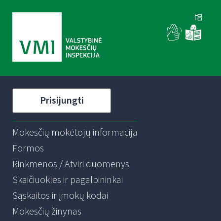
Prisijungti
Mokesčių mokėtojų informacija
Formos
Rinkmenos / Atviri duomenys
Skaičiuoklės ir pagalbininkai
Sąskaitos ir įmokų kodai
Mokesčių žinynas