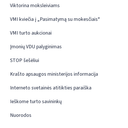
Viktorina moksleiviams
VMI kviečia į „Pasimatymą su mokesčiais“
VMI turto aukcionai
Įmonių VDU palyginimas
STOP šešėliui
Krašto apsaugos ministerijos informacija
Interneto svetainės atitikties paraiška
Ieškome turto savininkų
Nuorodos