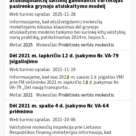
atsinaujinančių šaltinių gaminantis vartotojas
pasirenka grynojo atsiskaitymo modelį
Web turinio sąrašas
2025-11-28
Informuojame, kad atsižvelgdami į mokesčių
mokėtojams kilusius klausimus dėl grynojo
atsiskaitymo modelio taikymo bei surinkę kitų valstybių
narių praktiką, patikslinamas 2024 m. liepos 5...
Metai:
2025
Mokesčiai:
Pridėtinės vertės mokestis
Dėl 2021 m. lapkričio 12 d. įsakymo Nr. VA-79
įsigaliojimo
Web turinio sąrašas
2021-11-19
Informuojame, kad nuo 202
2
m. sausio 1 d. įsigalios VMI
prie FM viršininko 2021 m. lapkričio 1
2
d. įsakymas Nr.
VA-79 „Dėl naują transporto...
Metai:
2021
Mokesčiai:
Pridėtinės vertės mokestis
Dėl 2021 m. spalio 4 d. įsakymo Nr. VA-64
priėmimo
Web turinio sąrašas
2021-10-06
Valstybinė mokesčių inspekcija prie Lietuvos
Respublikos finansų ministerijos informuoja, kad