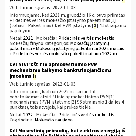
Web turinio sąrašas
2022-01-03
Informuojame, kad 2021 m. gruodžio 16 d. buvo priimtas
Pridėtinės vertės mokesčio įstatymo pakeitimas[1]
(toliau − Pakeitimas). Dėl PVM įstatymo[
2
] 41 straipsnio
papildymo...
Metai:
2022
Mokesčiai:
Pridėtinės vertės mokestis
Mokesčių žinyno kategorijos:
Mokesčių įstatymų
pakeitimai » Mokesčių įstatymų pakeitimai 2022 metais
» Pridėtinės vertės mokesčio pakeitimai nuo 2022 m.
Dėl atvirkštinio apmokestinimo PVM
mechanizmo taikymo bankrutuojančioms
įmonėms
ir
Web turinio sąrašas
2022-01-03
Informuojame, kad nuo 2022 m. sausio 1 d.
nebetaikomas atvirkštinio apmokestinimo PVM[1]
mechanizmas (PVM įstatymo[2] 96 straipsnio 1 dalies 4
punktas), tais atvejais, kai prekes tiekia...
Metai:
2022
Mokesčiai:
Pridėtinės vertės mokestis
Pagrindinis:
Mokesčio naujiena
Dėl Mokestinių prievolių, kai elektros energiją iš