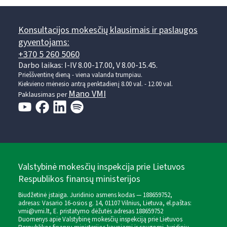
Konsultacijos mokesčių klausimais ir paslaugos
gyventojams:
+370 5 260 5060
Darbo laikas: I-IV 8.00-17.00, V 8.00-15.45.
Prieššventinę dieną - viena valanda trumpiau.
Kiekvieno mėnesio antrą penktadienį 8.00 val. - 12.00 val.
Mano VMI
Paklausimas per
Valstybinė mokesčių inspekcija prie Lietuvos
Respublikos finansų ministerijos
Biudžetinė įstaiga. Juridinio asmens kodas — 188659752,
adresas: Vasario 16-osios g. 14, 01107 Vilnius, Lietuva, el.paštas:
vmi@vmi.lt
, E. pristatymo dėžutės adresas 188659752
Duomenys apie Valstybinę mokesčių inspekciją prie Lietuvos