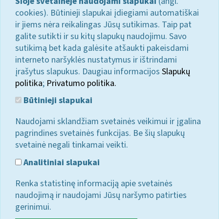
Šioje svetainėje naudojami slapukai
(angl.
cookies). Būtinieji slapukai įdiegiami automatiškai
ir jiems nėra reikalingas Jūsų sutikimas. Taip pat
galite sutikti ir su kitų slapukų naudojimu. Savo
sutikimą bet kada galėsite atšaukti pakeisdami
interneto naršyklės nustatymus ir ištrindami
įrašytus slapukus. Daugiau informacijos
Slapukų
politika
;
Privatumo politika.
Būtinieji slapukai
Naudojami sklandžiam svetainės veikimui ir įgalina
pagrindines svetainės funkcijas. Be šių slapukų
svetainė negali tinkamai veikti.
Analitiniai slapukai
Renka statistinę informaciją apie svetainės
naudojimą ir naudojami Jūsų naršymo patirties
gerinimui.