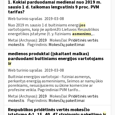
1. Kokiai parduodamai medienai nuo 2019 m.
sausio 1 d. taikomas lengvatinis 9 proc. PVM
tarifas?
Web turinio sąrašas
2019-03-08
Nuo 2019 m. sausio 1 d. buitiniams energi
jos
vartotojams, kaip jie apibrėžti Lietuvos Respublikos
energetikos įstatyme (t. y. fiziniams
asmenims
,...
Metai (Archyvas):
2019
Mokesčiai:
Pridėtinės vertės
mokestis
Pagrindinis:
Mokesčių pakeitimai
medienos produktai (įskaitant malkas)
parduodami buitiniams energijos vartotojams
ir
Web turinio sąrašas
2019-03-08
Buitiniai energijos vartotojai - fiziniai asmenys,
perkantys energiją asmeniniams, šeimos ar namų ūkio
poreikiams, nesusijusiems su ūkine komercine ar
profesine veikla. Pagrindiniai PVM tarifo...
Metai (Archyvas):
2019
Mokesčiai:
Pridėtinės vertės
mokestis
Pagrindinis:
Mokesčių pakeitimai
Respublikos pridėtinės vertės mokesčio
įstatymo 4-1, 15, 40, 47 straipsnių pakeitimo
ir