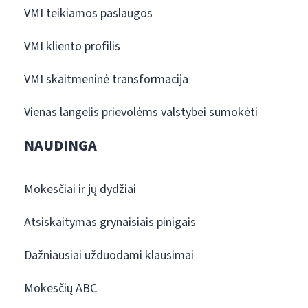
VMI teikiamos paslaugos
VMI kliento profilis
VMI skaitmeninė transformacija
Vienas langelis prievolėms valstybei sumokėti
NAUDINGA
Mokesčiai ir jų dydžiai
Atsiskaitymas grynaisiais pinigais
Dažniausiai užduodami klausimai
Mokesčių ABC