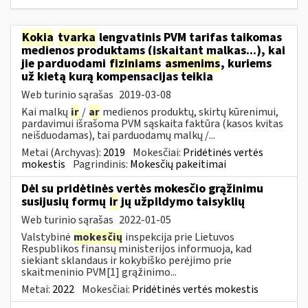
Kokia
tvarka
lengvatinis PVM tarifas taikomas
medienos produktams (įskaitant malkas...), kai
jie parduodami
fiziniams
asmenims
, kuriems
už kietą kurą kompensacijas teikia
Web turinio sąrašas
2019-03-08
Kai malkų
ir
/
ar
medienos produktų, skirtų kūrenimui,
pardavimui išrašoma PVM sąskaita faktūra (kasos kvitas
neišduodamas), tai parduodamų malkų /...
Metai (Archyvas):
2019
Mokesčiai:
Pridėtinės vertės
mokestis
Pagrindinis:
Mokesčių pakeitimai
Dėl su pridėtinės vertės mokesčio grąžinimu
susijusių formų
ir
jų užpildymo taisyklių
Web turinio sąrašas
2022-01-05
Valstybinė
mokesčių
inspekcija prie Lietuvos
Respublikos finansų ministerijos informuoja, kad
siekiant sklandaus ir kokybiško perėjimo prie
skaitmeninio PVM[1] grąžinimo...
Metai:
2022
Mokesčiai:
Pridėtinės vertės mokestis