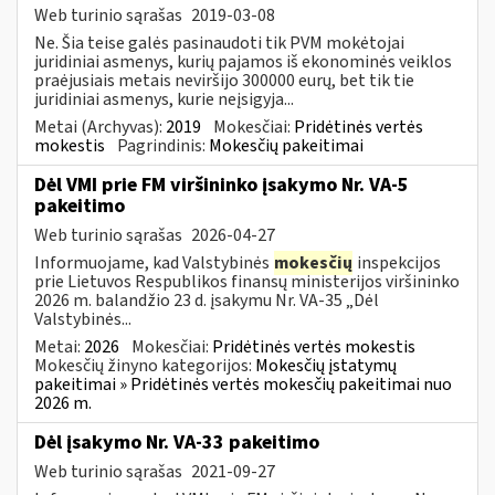
Web turinio sąrašas
2019-03-08
Ne. Šia teise galės pasinaudoti tik PVM mokėtojai
juridiniai asmenys, kurių pajamos iš ekonominės veiklos
praėjusiais metais neviršijo 300000 eurų, bet tik tie
juridiniai asmenys, kurie neįsigyja...
Metai (Archyvas):
2019
Mokesčiai:
Pridėtinės vertės
mokestis
Pagrindinis:
Mokesčių pakeitimai
Dėl VMI prie FM viršininko įsakymo Nr. VA-5
pakeitimo
Web turinio sąrašas
2026-04-27
Informuojame, kad Valstybinės
mokesčių
inspekcijos
prie Lietuvos Respublikos finansų ministerijos viršininko
2026 m. balandžio 23 d. įsakymu Nr. VA-35 „Dėl
Valstybinės...
Metai:
2026
Mokesčiai:
Pridėtinės vertės mokestis
Mokesčių žinyno kategorijos:
Mokesčių įstatymų
pakeitimai » Pridėtinės vertės mokesčių pakeitimai nuo
2026 m.
Dėl įsakymo Nr. VA-33 pakeitimo
Web turinio sąrašas
2021-09-27