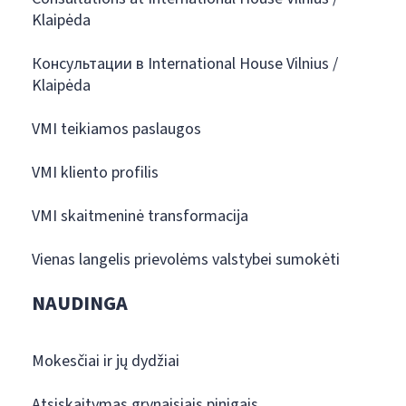
Klaipėda
Консультации в International House Vilnius /
Klaipėda
VMI teikiamos paslaugos
VMI kliento profilis
VMI skaitmeninė transformacija
Vienas langelis prievolėms valstybei sumokėti
NAUDINGA
Mokesčiai ir jų dydžiai
Atsiskaitymas grynaisiais pinigais