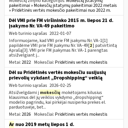
Mokesčių žinyno kategorijos:
Mokesčių įstatymų
pakeitimai » Mokesčių įstatymų pakeitimai 2022 metais
» Pridėtinės vertės mokesčio pakeitimai nuo 2022 m.
Dėl VMI prie FM viršininko 2015 m. liepos 21 d.
įsakymo Nr. VA-49 pakeitimo
Web turinio sąrašas
2022-01-07
Informuojame, kad VMI prie FM įsakymu Nr. VA-1[1]
papildėme VMI prie FM įsakymu Nr. VA-49[
2
] patvirtintą
Aprašą[3]. VMI prie FM įsakymas Nr. VA-1 parengtas
atsižvelgiant į...
Metai:
2022
Mokesčiai:
Pridėtinės vertės mokestis
Dėl su Pridėtinės vertės mokesčiu susijusių
prievolių vykdant „Dropshipping“ veiklą
Web turinio sąrašas
2026-02-25
Atsižvelgdami į
mokesčių
mokėtojams kilusius
klausimus dėl jų veiklos vykdymo „dropshipping“
modelio pagrindu, kai pirkėjai nusiperka prekes el.
parduotuvėje, bet...
Metai:
2026
Mokesčiai:
Pridėtinės vertės mokestis
Ar
nuo 2019 metų liepos 1 d.