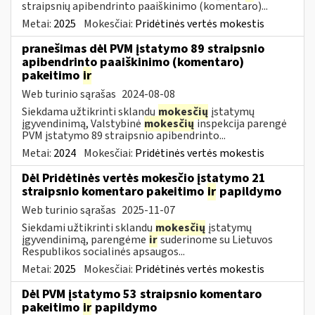
straipsnių apibendrinto paaiškinimo (komentaro)...
Metai:
2025
Mokesčiai:
Pridėtinės vertės mokestis
pranešimas dėl PVM įstatymo 89 straipsnio
apibendrinto paaiškinimo (komentaro)
pakeitimo
ir
Web turinio sąrašas
2024-08-08
Siekdama užtikrinti sklandų
mokesčių
įstatymų
įgyvendinimą, Valstybinė
mokesčių
inspekcija parengė
PVM įstatymo 89 straipsnio apibendrinto...
Metai:
2024
Mokesčiai:
Pridėtinės vertės mokestis
Dėl Pridėtinės vertės mokesčio įstatymo 21
straipsnio komentaro pakeitimo
ir
papildymo
Web turinio sąrašas
2025-11-07
Siekdami užtikrinti sklandų
mokesčių
įstatymų
įgyvendinimą, parengėme
ir
suderinome su Lietuvos
Respublikos socialinės apsaugos...
Metai:
2025
Mokesčiai:
Pridėtinės vertės mokestis
Dėl PVM įstatymo 53 straipsnio komentaro
pakeitimo
ir
papildymo