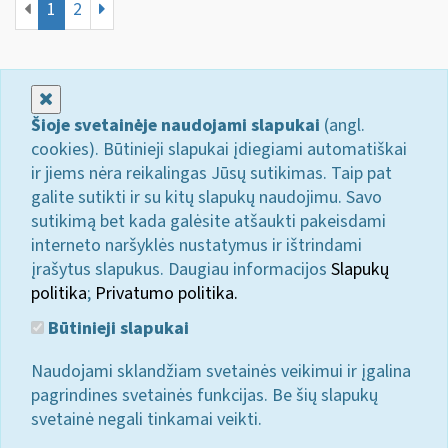
1
2
Uždaryti
Šioje svetainėje naudojami slapukai
(angl.
cookies). Būtinieji slapukai įdiegiami automatiškai
ir jiems nėra reikalingas Jūsų sutikimas. Taip pat
galite sutikti ir su kitų slapukų naudojimu. Savo
sutikimą bet kada galėsite atšaukti pakeisdami
interneto naršyklės nustatymus ir ištrindami
įrašytus slapukus. Daugiau informacijos
Slapukų
politika
;
Privatumo politika.
Būtinieji slapukai
Naudojami sklandžiam svetainės veikimui ir įgalina
pagrindines svetainės funkcijas. Be šių slapukų
svetainė negali tinkamai veikti.