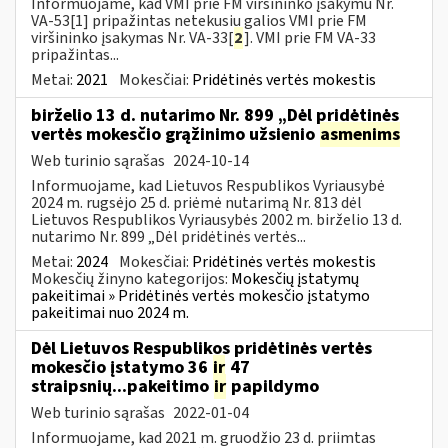
Informuojame, kad VMI prie FM viršininko įsakymu Nr.
VA-53[1] pripažintas netekusiu galios VMI prie FM
viršininko įsakymas Nr. VA-33[
2
]. VMI prie FM VA-33
pripažintas...
Metai:
2021
Mokesčiai:
Pridėtinės vertės mokestis
birželio 13 d. nutarimo Nr. 899 „Dėl pridėtinės
vertės mokesčio grąžinimo užsienio
asmenims
Web turinio sąrašas
2024-10-14
Informuojame, kad Lietuvos Respublikos Vyriausybė
2024 m. rugsėjo 25 d. priėmė nutarimą Nr. 813 dėl
Lietuvos Respublikos Vyriausybės 2002 m. birželio 13 d.
nutarimo Nr. 899 „Dėl pridėtinės vertės...
Metai:
2024
Mokesčiai:
Pridėtinės vertės mokestis
Mokesčių žinyno kategorijos:
Mokesčių įstatymų
pakeitimai » Pridėtinės vertės mokesčio įstatymo
pakeitimai nuo 2024 m.
Dėl Lietuvos Respublikos pridėtinės vertės
mokesčio įstatymo 36
ir
47
straipsnių...pakeitimo
ir
papildymo
Web turinio sąrašas
2022-01-04
Informuojame, kad 2021 m. gruodžio 23 d. priimtas