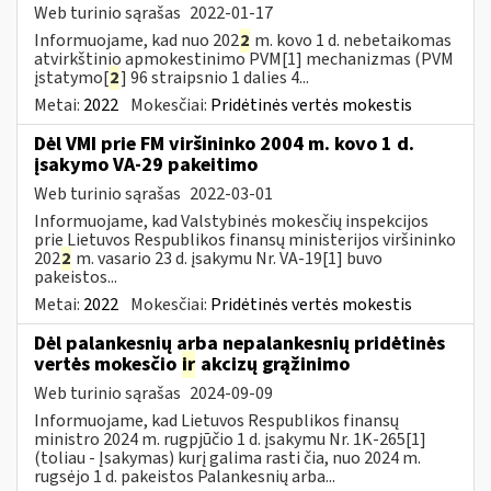
Web turinio sąrašas
2022-01-17
Informuojame, kad nuo 202
2
m. kovo 1 d. nebetaikomas
atvirkštinio apmokestinimo PVM[1] mechanizmas (PVM
įstatymo[
2
] 96 straipsnio 1 dalies 4...
Metai:
2022
Mokesčiai:
Pridėtinės vertės mokestis
Dėl VMI prie FM viršininko 2004 m. kovo 1 d.
įsakymo VA-29 pakeitimo
Web turinio sąrašas
2022-03-01
Informuojame, kad Valstybinės mokesčių inspekcijos
prie Lietuvos Respublikos finansų ministerijos viršininko
202
2
m. vasario 23 d. įsakymu Nr. VA-19[1] buvo
pakeistos...
Metai:
2022
Mokesčiai:
Pridėtinės vertės mokestis
Dėl palankesnių arba nepalankesnių pridėtinės
vertės mokesčio
ir
akcizų grąžinimo
Web turinio sąrašas
2024-09-09
Informuojame, kad Lietuvos Respublikos finansų
ministro 2024 m. rugpjūčio 1 d. įsakymu Nr. 1K-265[1]
(toliau - Įsakymas) kurį galima rasti čia, nuo 2024 m.
rugsėjo 1 d. pakeistos Palankesnių arba...