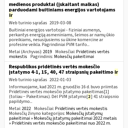
medienos produktai (įskaitant malkas)
parduodami buitiniams energijos vartotojams
ir
Web turinio sąrašas
2019-03-08
Buitiniai energijos vartotojai - fiziniai asmenys,
perkantys energiją asmeniniams, šeimos ar namų ūkio
poreikiams, nesusijusiems su ūkine komercine ar
profesine veikla. Pagrindiniai PVM tarifo...
Metai (Archyvas):
2019
Mokesčiai:
Pridėtinės vertės
mokestis
Pagrindinis:
Mokesčių pakeitimai
Respublikos pridėtinės vertės mokesčio
įstatymo 4-1, 15, 40, 47 straipsnių pakeitimo
ir
Web turinio sąrašas
2022-01-03
Informuojame, kad 2021 m. gruodžio 16 d. buvo priimtas
Pridėtinės vertės mokesčio įstatymo pakeitimas[1]
(toliau − Pakeitimas). Dėl PVM įstatymo[
2
] 41 straipsnio
papildymo...
Metai:
2022
Mokesčiai:
Pridėtinės vertės mokestis
Mokesčių žinyno kategorijos:
Mokesčių įstatymų
pakeitimai » Mokesčių įstatymų pakeitimai 2022 metais
» Pridėtinės vertės mokesčio pakeitimai nuo 2022 m.