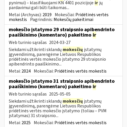
pynimui) – klasifikuojami KN 4401 pozicijoje
ir
jų
pardavimui gali būti taikomas...
Metai (Archyvas):
2019
Mokesčiai:
Pridėtinės vertės
mokestis
Pagrindinis:
Mokesčių pakeitimai
mokesčio įstatymo 29 straipsnio apibendrinto
paaiškinimo (komentaro) pakeitimo
ir
Web turinio sąrašas
2024-03-27
Siekdami užtikrinti sklandų
mokesčių
įstatymų
įgyvendinimą, parengėme Lietuvos Respublikos
pridėtinės vertės mokesčio įstatymo 29 straipsnio
apibendrinto paaiškinimo...
Metai:
2024
Mokesčiai:
Pridėtinės vertės mokestis
mokesčio įstatymo 31 straipsnio apibendrinto
paaiškinimo (komentaro) pakeitimo
ir
Web turinio sąrašas
2025-05-05
Siekdami užtikrinti sklandų
mokesčių
įstatymų
įgyvendinimą, parengėme Lietuvos Respublikos
pridėtinės vertės mokesčio įstatymo (toliau – PVM
įstatymas) 31 straipsnio...
Metai:
2025
Mokesčiai:
Pridėtinės vertės mokestis