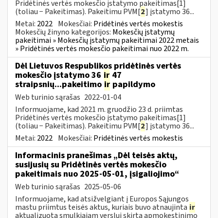
Pridėtinės vertės mokesčio įstatymo pakeitimas[1]
(toliau − Pakeitimas). Pakeitimu PVM[
2
] įstatymo 36...
Metai:
2022
Mokesčiai:
Pridėtinės vertės mokestis
Mokesčių žinyno kategorijos:
Mokesčių įstatymų
pakeitimai » Mokesčių įstatymų pakeitimai 2022 metais
» Pridėtinės vertės mokesčio pakeitimai nuo 2022 m.
Dėl Lietuvos Respublikos pridėtinės vertės
mokesčio įstatymo 36
ir
47
straipsnių...pakeitimo
ir
papildymo
Web turinio sąrašas
2022-01-04
Informuojame, kad 2021 m. gruodžio 23 d. priimtas
Pridėtinės vertės mokesčio įstatymo pakeitimas[1]
(toliau − Pakeitimas). Pakeitimu PVM[
2
] įstatymo 36...
Metai:
2022
Mokesčiai:
Pridėtinės vertės mokestis
Informacinis pranešimas „Dėl teisės aktų,
susijusių su Pridėtinės vertės mokesčio
pakeitimais nuo 2025-05-01, įsigaliojimo“
Web turinio sąrašas
2025-05-06
Informuojame, kad atsižvelgiant į Europos Sąjungos
mastu priimtus teisės aktus, kuriais buvo atnaujinta
ir
aktualizuota smulkiajam verslui skirta apmokestinimo