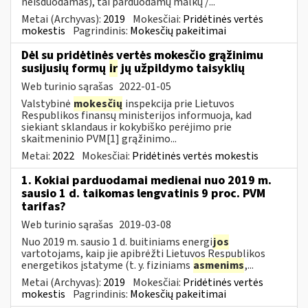
neišduodamas), tai parduodamų malkų /...
Metai (Archyvas):
2019
Mokesčiai:
Pridėtinės vertės
mokestis
Pagrindinis:
Mokesčių pakeitimai
Dėl su pridėtinės vertės mokesčio grąžinimu
susijusių formų
ir
jų užpildymo taisyklių
Web turinio sąrašas
2022-01-05
Valstybinė
mokesčių
inspekcija prie Lietuvos
Respublikos finansų ministerijos informuoja, kad
siekiant sklandaus ir kokybiško perėjimo prie
skaitmeninio PVM[1] grąžinimo...
Metai:
2022
Mokesčiai:
Pridėtinės vertės mokestis
1. Kokiai parduodamai medienai nuo 2019 m.
sausio 1 d. taikomas lengvatinis 9 proc. PVM
tarifas?
Web turinio sąrašas
2019-03-08
Nuo 2019 m. sausio 1 d. buitiniams energi
jos
vartotojams, kaip jie apibrėžti Lietuvos Respublikos
energetikos įstatyme (t. y. fiziniams
asmenims
,...
Metai (Archyvas):
2019
Mokesčiai:
Pridėtinės vertės
mokestis
Pagrindinis:
Mokesčių pakeitimai