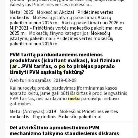
išdėstytas Pridėtinės vertės mokesčio...
Metai:
2025
Mokesčiai:
Akcizai
Pridėtinės vertės
mokestis
Mokesčių įstatymų pakeitimai:
Akcizų
pakeitimai nuo 2025 m.
Akcizų pakeitimai nuo 2026 m.
MĮP 2021 » Pridėtinės vertės mokesčio pakeitimai nuo
2025 m.
Mokesčių žinyno kategorijos:
Mokesčių
įstatymų pakeitimai » Pridėtinės vertės mokesčių
pakeitimai nuo 2026 m.
PVM tarifą parduodamiems medienos
produktams (įskaitant malkas), kai fiziniam
(
ar
...PVM tarifas, o
po
to pirkėjas paprašo
išrašyti PVM sąskaitą faktūrą?
Web turinio sąrašas
2019-03-08
Kai nurodytų prekių pardavimas įforminamas kasos
aparato kvitu, jame gali būti išskirtas 9 proc. lengvatinis
PVM tarifas, nes pardavimo
metu
pardavėjui nebuvo
galimybės...
Metai (Archyvas):
2019
Mokesčiai:
Pridėtinės vertės
mokestis
Pagrindinis:
Mokesčių pakeitimai
Dėl atvirkštinio apmokestinimo PVM
mechanizmo taikymo standiesiems diskams