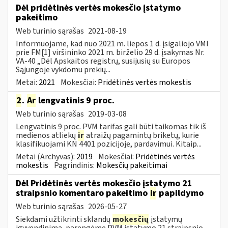
Dėl pridėtinės vertės mokesčio įstatymo
pakeitimo
Web turinio sąrašas
2021-08-19
Informuojame, kad nuo 2021 m. liepos 1 d. įsigaliojo VMI
prie FM[1] viršininko 2021 m. birželio 29 d. įsakymas Nr.
VA-40 „Dėl Apskaitos registrų, susijusių su Europos
Sąjungoje vykdomu prekių...
Metai:
2021
Mokesčiai:
Pridėtinės vertės mokestis
2
.
Ar
lengvatinis 9 proc.
Web turinio sąrašas
2019-03-08
Lengvatinis 9 proc. PVM tarifas gali būti taikomas tik iš
medienos atliekų
ir
atraižų pagamintų briketų, kurie
klasifikuojami KN 4401 pozicijoje, pardavimui. Kitaip...
Metai (Archyvas):
2019
Mokesčiai:
Pridėtinės vertės
mokestis
Pagrindinis:
Mokesčių pakeitimai
Dėl Pridėtinės vertės mokesčio įstatymo 21
straipsnio komentaro pakeitimo
ir
papildymo
Web turinio sąrašas
2026-05-27
Siekdami užtikrinti sklandų
mokesčių
įstatymų
įgyvendinimą, parengėme PVM įstatymo 21 straipsnio