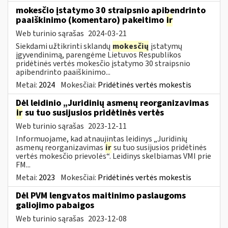
mokesčio įstatymo 30 straipsnio apibendrinto
paaiškinimo (komentaro) pakeitimo
ir
Web turinio sąrašas
2024-03-21
Siekdami užtikrinti sklandų
mokesčių
įstatymų
įgyvendinimą, parengėme Lietuvos Respublikos
pridėtinės vertės mokesčio įstatymo 30 straipsnio
apibendrinto paaiškinimo...
Metai:
2024
Mokesčiai:
Pridėtinės vertės mokestis
Dėl leidinio „Juridinių asmenų reorganizavimas
ir
su tuo susijusios pridėtinės vertės
Web turinio sąrašas
2023-12-11
Informuojame, kad atnaujintas leidinys „Juridinių
asmenų reorganizavimas
ir
su tuo susijusios pridėtinės
vertės mokesčio prievolės“. Leidinys skelbiamas VMI prie
FM...
Metai:
2023
Mokesčiai:
Pridėtinės vertės mokestis
Dėl PVM lengvatos maitinimo paslaugoms
galiojimo pabaigos
Web turinio sąrašas
2023-12-08