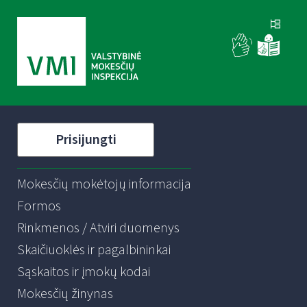
Prisijungti
Mokesčių mokėtojų informacija
Formos
Rinkmenos / Atviri duomenys
Skaičiuoklės ir pagalbininkai
Sąskaitos ir įmokų kodai
Mokesčių žinynas