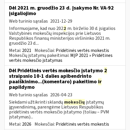
Dėl 2021 m. gruodžio 23 d. Įsakymo Nr. VA-92
įsigaliojimo
Web turinio sąrašas
2021-12-29
Informuojame, kad nuo 202
2
m. birželio 30 d. įsigalios
Valstybinės mokesčių inspekcijos prie Lietuvos
Respublikos finansų ministerijos viršininko 2021 m.
gruodžio 23 d....
Metai:
2021
Mokesčiai:
Pridėtinės vertės mokestis
Mokesčių įstatymų pakeitimai:
MĮP 2021 » Pridėtines
vertės mokesčio įstatymas
Dėl Pridėtinės vertės mokesčio įstatymo
2
straipsnio 10-1 dalies apibendrinto
paaiškinimo...(komentaro) pakeitimo
ir
papildymo
Web turinio sąrašas
2026-04-23
Siekdami užtikrinti sklandų
mokesčių
įstatymų
įgyvendinimą, parengėme Lietuvos Respublikos
pridėtinės vertės mokesčio įstatymo (toliau – PVM
įstatymas)...
Metai:
2026
Mokesčiai:
Pridėtinės vertės mokestis