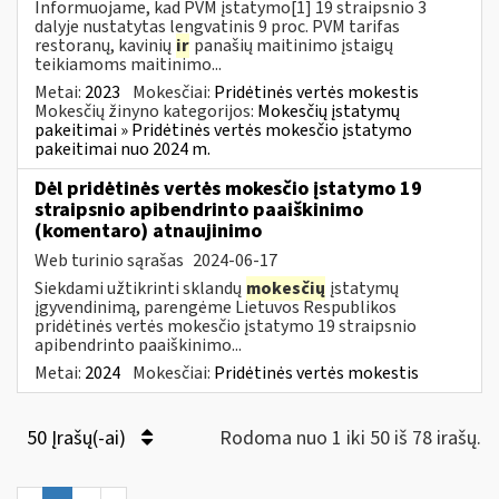
Informuojame, kad PVM įstatymo[1] 19 straipsnio 3
dalyje nustatytas lengvatinis 9 proc. PVM tarifas
restoranų, kavinių
ir
panašių maitinimo įstaigų
teikiamoms maitinimo...
Metai:
2023
Mokesčiai:
Pridėtinės vertės mokestis
Mokesčių žinyno kategorijos:
Mokesčių įstatymų
pakeitimai » Pridėtinės vertės mokesčio įstatymo
pakeitimai nuo 2024 m.
Dėl pridėtinės vertės mokesčio įstatymo 19
straipsnio apibendrinto paaiškinimo
(komentaro) atnaujinimo
Web turinio sąrašas
2024-06-17
Siekdami užtikrinti sklandų
mokesčių
įstatymų
įgyvendinimą, parengėme Lietuvos Respublikos
pridėtinės vertės mokesčio įstatymo 19 straipsnio
apibendrinto paaiškinimo...
Metai:
2024
Mokesčiai:
Pridėtinės vertės mokestis
50 Įrašų(-ai)
Rodoma nuo 1 iki 50 iš 78 irašų.