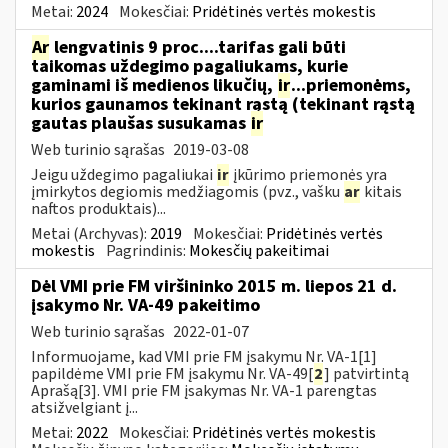
Metai:
2024
Mokesčiai:
Pridėtinės vertės mokestis
Ar
lengvatinis 9 proc....tarifas gali būti
taikomas uždegimo pagaliukams, kurie
gaminami iš medienos likučių,
ir
...priemonėms,
kurios gaunamos tekinant rąstą (tekinant rąstą
gautas plaušas susukamas
ir
Web turinio sąrašas
2019-03-08
Jeigu uždegimo pagaliukai
ir
įkūrimo priemonės yra
įmirkytos degiomis medžiagomis (pvz., vašku
ar
kitais
naftos produktais)...
Metai (Archyvas):
2019
Mokesčiai:
Pridėtinės vertės
mokestis
Pagrindinis:
Mokesčių pakeitimai
Dėl VMI prie FM viršininko 2015 m. liepos 21 d.
įsakymo Nr. VA-49 pakeitimo
Web turinio sąrašas
2022-01-07
Informuojame, kad VMI prie FM įsakymu Nr. VA-1[1]
papildėme VMI prie FM įsakymu Nr. VA-49[
2
] patvirtintą
Aprašą[3]. VMI prie FM įsakymas Nr. VA-1 parengtas
atsižvelgiant į...
Metai:
2022
Mokesčiai:
Pridėtinės vertės mokestis