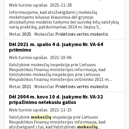
Web turinio sąrašas
2025-11-28
Informuojame, kad atsižvelgdami į mokesčių
mokėtojams kilusius klausimus dėl grynojo
atsiskaitymo modelio taikymo bei surinkę kitų valstybių
narių praktiką, patikslinamas 2024 m. liepos 5...
Metai:
2025
Mokesčiai:
Pridėtinės vertės mokestis
Dėl 2021 m. spalio 4 d. įsakymo Nr. VA-64
priėmimo
Web turinio sąrašas
2021-10-06
Valstybinė mokesčių inspekcija prie Lietuvos
Respublikos finansų ministerijos informuoja, kad
Valstybinės mokesčių inspekcijos prie Lietuvos
Respublikos finansų ministerijos viršininko 2021 m....
Metai:
2021
Mokesčiai:
Pridėtinės vertės mokestis
Dėl 2004 m. kovo 10 d. įsakymo Nr. VA-32
pripažinimo netekusiu galios
Web turinio sąrašas
2021-11-15
Valstybinė
mokesčių
inspekcija prie Lietuvos
Respublikos finansų ministerijos informuoja, kad
atsižvelgiant į tai, kad Valstybinės
mokesčių
...