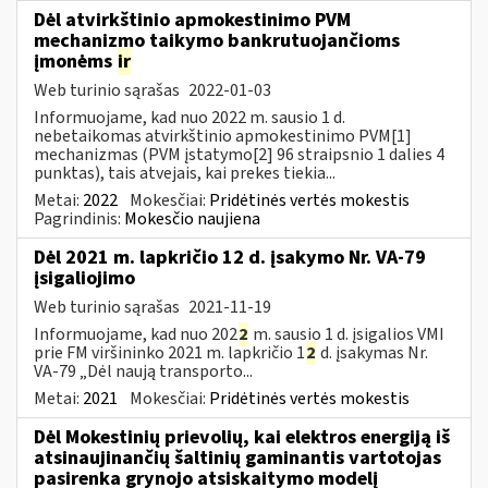
Dėl atvirkštinio apmokestinimo PVM
mechanizmo taikymo bankrutuojančioms
įmonėms
ir
Web turinio sąrašas
2022-01-03
Informuojame, kad nuo 2022 m. sausio 1 d.
nebetaikomas atvirkštinio apmokestinimo PVM[1]
mechanizmas (PVM įstatymo[2] 96 straipsnio 1 dalies 4
punktas), tais atvejais, kai prekes tiekia...
Metai:
2022
Mokesčiai:
Pridėtinės vertės mokestis
Pagrindinis:
Mokesčio naujiena
Dėl 2021 m. lapkričio 12 d. įsakymo Nr. VA-79
įsigaliojimo
Web turinio sąrašas
2021-11-19
Informuojame, kad nuo 202
2
m. sausio 1 d. įsigalios VMI
prie FM viršininko 2021 m. lapkričio 1
2
d. įsakymas Nr.
VA-79 „Dėl naują transporto...
Metai:
2021
Mokesčiai:
Pridėtinės vertės mokestis
Dėl Mokestinių prievolių, kai elektros energiją iš
atsinaujinančių šaltinių gaminantis vartotojas
pasirenka grynojo atsiskaitymo modelį