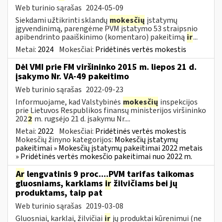
Web turinio sąrašas
2024-05-09
Siekdami užtikrinti sklandų
mokesčių
įstatymų
įgyvendinimą, parengėme PVM įstatymo 53 straipsnio
apibendrinto paaiškinimo (komentaro) pakeitimą
ir
...
Metai:
2024
Mokesčiai:
Pridėtinės vertės mokestis
Dėl VMI prie FM viršininko 2015 m. liepos 21 d.
įsakymo Nr. VA-49 pakeitimo
Web turinio sąrašas
2022-09-23
Informuojame, kad Valstybinės
mokesčių
inspekcijos
prie Lietuvos Respublikos finansų ministerijos viršininko
202
2
m. rugsėjo 21 d. įsakymu Nr....
Metai:
2022
Mokesčiai:
Pridėtinės vertės mokestis
Mokesčių žinyno kategorijos:
Mokesčių įstatymų
pakeitimai » Mokesčių įstatymų pakeitimai 2022 metais
» Pridėtinės vertės mokesčio pakeitimai nuo 2022 m.
Ar
lengvatinis 9 proc....PVM tarifas taikomas
gluosniams, karklams
ir
žilvičiams bei jų
produktams, taip pat
Web turinio sąrašas
2019-03-08
Gluosniai, karklai, žilvičiai
ir
jų produktai kūrenimui (ne