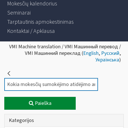
Mokesčių kalendorius
Seminarai
Tarptautinis apmokestinimas
Kontaktai / Apklausa
VMI Machine translation / VMI Машинный перевод /
VMI Машинний переклад (
English
,
Русский
,
Українська
)
Paieška
Kategorijos