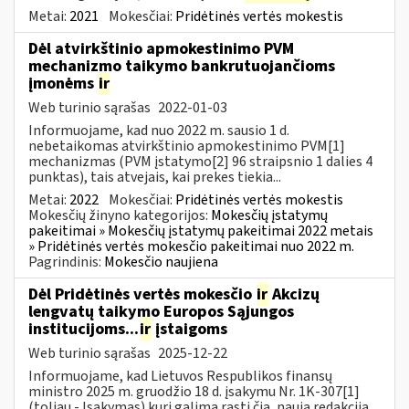
Metai:
2021
Mokesčiai:
Pridėtinės vertės mokestis
Dėl atvirkštinio apmokestinimo PVM
mechanizmo taikymo bankrutuojančioms
įmonėms
ir
Web turinio sąrašas
2022-01-03
Informuojame, kad nuo 2022 m. sausio 1 d.
nebetaikomas atvirkštinio apmokestinimo PVM[1]
mechanizmas (PVM įstatymo[2] 96 straipsnio 1 dalies 4
punktas), tais atvejais, kai prekes tiekia...
Metai:
2022
Mokesčiai:
Pridėtinės vertės mokestis
Mokesčių žinyno kategorijos:
Mokesčių įstatymų
pakeitimai » Mokesčių įstatymų pakeitimai 2022 metais
» Pridėtinės vertės mokesčio pakeitimai nuo 2022 m.
Pagrindinis:
Mokesčio naujiena
Dėl Pridėtinės vertės mokesčio
ir
Akcizų
lengvatų taikymo Europos Sąjungos
institucijoms...
ir
įstaigoms
Web turinio sąrašas
2025-12-22
Informuojame, kad Lietuvos Respublikos finansų
ministro 2025 m. gruodžio 18 d. įsakymu Nr. 1K-307[1]
(toliau - Įsakymas) kurį galima rasti čia, nauja redakcija