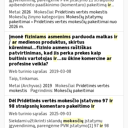
apibendrinto paaiškinimo (komentaro) pakeitimą
ir
...
Metai:
2026
Mokesčiai:
Pridėtinės vertės mokestis
Mokesčių žinyno kategorijos:
Mokesčių įstatymų
pakeitimai » Pridėtinės vertės mokesčių pakeitimai nuo
2026 m.
Įmonė
fiziniams
asmenims
parduoda malkas
ir
/
ar
medienos produktus, skirtus
kūrenimui...fizinio asmens raštiškas
patvirtinimas, kad jis perka prekes kaip
buitinis vartotojas
ir
...su ūkine komercine
ar
profesine veikla?
Web turinio sąrašas
2019-03-08
Taip, tinkamas.
Metai (Archyvas):
2019
Mokesčiai:
Pridėtinės vertės
mokestis
Pagrindinis:
Mokesčių pakeitimai
Dėl Pridėtinės vertės mokesčio įstatymo 97
ir
98 straipsnių komentaro pakeitimo
ir
Web turinio sąrašas
2025-09-03
Siekdami užtikrinti sklandų
mokesčių
įstatymų
įgyvendinimą, parengėme PVM įstatymo[1] 97
ir
98