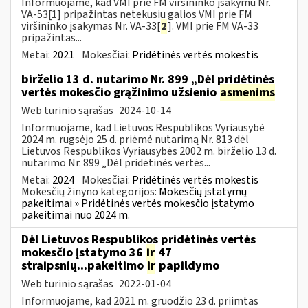
Informuojame, kad VMI prie FM viršininko įsakymu Nr.
VA-53[1] pripažintas netekusiu galios VMI prie FM
viršininko įsakymas Nr. VA-33[
2
]. VMI prie FM VA-33
pripažintas...
Metai:
2021
Mokesčiai:
Pridėtinės vertės mokestis
birželio 13 d. nutarimo Nr. 899 „Dėl pridėtinės
vertės mokesčio grąžinimo užsienio
asmenims
Web turinio sąrašas
2024-10-14
Informuojame, kad Lietuvos Respublikos Vyriausybė
2024 m. rugsėjo 25 d. priėmė nutarimą Nr. 813 dėl
Lietuvos Respublikos Vyriausybės 2002 m. birželio 13 d.
nutarimo Nr. 899 „Dėl pridėtinės vertės...
Metai:
2024
Mokesčiai:
Pridėtinės vertės mokestis
Mokesčių žinyno kategorijos:
Mokesčių įstatymų
pakeitimai » Pridėtinės vertės mokesčio įstatymo
pakeitimai nuo 2024 m.
Dėl Lietuvos Respublikos pridėtinės vertės
mokesčio įstatymo 36
ir
47
straipsnių...pakeitimo
ir
papildymo
Web turinio sąrašas
2022-01-04
Informuojame, kad 2021 m. gruodžio 23 d. priimtas