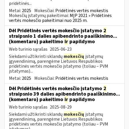
pridėtinės...
Metai:
2025
Mokesčiai:
Pridėtinės vertės mokestis
Mokesčių įstatymų pakeitimai:
MĮP 2021 » Pridėtinės
vertės mokesčio pakeitimai nuo 2025 m.
Dėl Pridėtinės vertės mokesčio įstatymo
2
straipsnio 1 dalies apibendrinto paaiškinimo...
(komentaro) pakeitimo
ir
papildymo
Web turinio sąrašas
2025-06-23
Siekdami užtikrinti sklandų
mokesčių
įstatymų
įgyvendinimą, parengėme Lietuvos Respublikos
pridėtinės vertės mokesčio įstatymo (toliau – PVM
įstatymas)...
Metai:
2025
Mokesčiai:
Pridėtinės vertės mokestis
Dėl Pridėtinės vertės mokesčio įstatymo
2
straipsnio 39 dalies apibendrinto paaiškinimo...
(komentaro) pakeitimo
ir
papildymo
Web turinio sąrašas
2025-08-29
Siekdami užtikrinti sklandų
mokesčių
įstatymų
įgyvendinimą, parengėme Lietuvos Respublikos
pridėtinės vertės mokesčio įstatymo (toliau – PVM
įstatymas)...