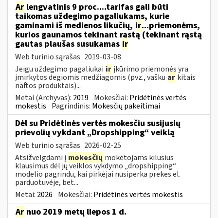
Ar
lengvatinis 9 proc....tarifas gali būti
taikomas uždegimo pagaliukams, kurie
gaminami iš medienos likučių,
ir
...priemonėms,
kurios gaunamos tekinant rąstą (tekinant rąstą
gautas plaušas susukamas
ir
Web turinio sąrašas
2019-03-08
Jeigu uždegimo pagaliukai
ir
įkūrimo priemonės yra
įmirkytos degiomis medžiagomis (pvz., vašku
ar
kitais
naftos produktais)...
Metai (Archyvas):
2019
Mokesčiai:
Pridėtinės vertės
mokestis
Pagrindinis:
Mokesčių pakeitimai
Dėl su Pridėtinės vertės mokesčiu susijusių
prievolių vykdant „Dropshipping“ veiklą
Web turinio sąrašas
2026-02-25
Atsižvelgdami į
mokesčių
mokėtojams kilusius
klausimus dėl jų veiklos vykdymo „dropshipping“
modelio pagrindu, kai pirkėjai nusiperka prekes el.
parduotuvėje, bet...
Metai:
2026
Mokesčiai:
Pridėtinės vertės mokestis
Ar
nuo 2019 metų liepos 1 d.