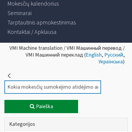
Mokesčių kalendorius
Seminarai
Tarptautinis apmokestinimas
Kontaktai / Apklausa
VMI Machine translation / VMI Машинный перевод /
VMI Машинний переклад (
English
,
Русский
,
Українська
)
Paieška
Kategorijos