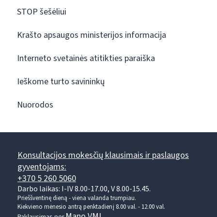
STOP šešėliui
Krašto apsaugos ministerijos informacija
Interneto svetainės atitikties paraiška
Ieškome turto savininkų
Nuorodos
Konsultacijos mokesčių klausimais ir paslaugos
gyventojams:
+370 5 260 5060
Darbo laikas: I-IV 8.00-17.00, V 8.00-15.45.
Prieššventinę dieną - viena valanda trumpiau.
Kiekvieno mėnesio antrą penktadienį 8.00 val. - 12.00 val.
Mano VMI