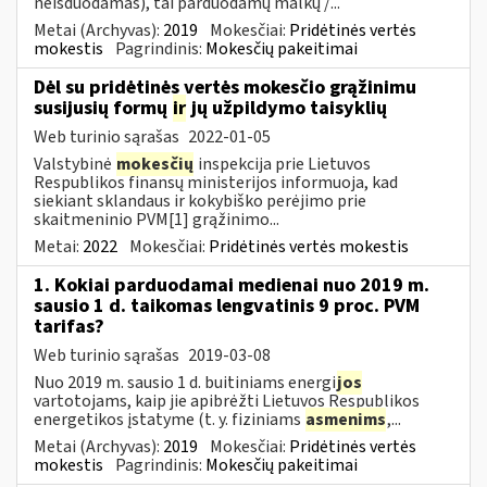
neišduodamas), tai parduodamų malkų /...
Metai (Archyvas):
2019
Mokesčiai:
Pridėtinės vertės
mokestis
Pagrindinis:
Mokesčių pakeitimai
Dėl su pridėtinės vertės mokesčio grąžinimu
susijusių formų
ir
jų užpildymo taisyklių
Web turinio sąrašas
2022-01-05
Valstybinė
mokesčių
inspekcija prie Lietuvos
Respublikos finansų ministerijos informuoja, kad
siekiant sklandaus ir kokybiško perėjimo prie
skaitmeninio PVM[1] grąžinimo...
Metai:
2022
Mokesčiai:
Pridėtinės vertės mokestis
1. Kokiai parduodamai medienai nuo 2019 m.
sausio 1 d. taikomas lengvatinis 9 proc. PVM
tarifas?
Web turinio sąrašas
2019-03-08
Nuo 2019 m. sausio 1 d. buitiniams energi
jos
vartotojams, kaip jie apibrėžti Lietuvos Respublikos
energetikos įstatyme (t. y. fiziniams
asmenims
,...
Metai (Archyvas):
2019
Mokesčiai:
Pridėtinės vertės
mokestis
Pagrindinis:
Mokesčių pakeitimai