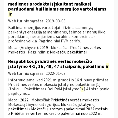
medienos produktai (įskaitant malkas)
parduodami buitiniams energijos vartotojams
ir
Web turinio sąrašas
2019-03-08
Buitiniai energijos vartotojai - fiziniai asmenys,
perkantys energiją asmeniniams, šeimos ar namų ūkio
poreikiams, nesusijusiems su ūkine komercine ar
profesine veikla. Pagrindiniai PVM tarifo...
Metai (Archyvas):
2019
Mokesčiai:
Pridėtinės vertės
mokestis
Pagrindinis:
Mokesčių pakeitimai
Respublikos pridėtinės vertės mokesčio
įstatymo 4-1, 15, 40, 47 straipsnių pakeitimo
ir
Web turinio sąrašas
2022-01-03
Informuojame, kad 2021 m. gruodžio 16 d. buvo priimtas
Pridėtinės vertės mokesčio įstatymo pakeitimas[1]
(toliau − Pakeitimas). Dėl PVM įstatymo[
2
] 41 straipsnio
papildymo...
Metai:
2022
Mokesčiai:
Pridėtinės vertės mokestis
Mokesčių žinyno kategorijos:
Mokesčių įstatymų
pakeitimai » Mokesčių įstatymų pakeitimai 2022 metais
» Pridėtinės vertės mokesčio pakeitimai nuo 2022 m.