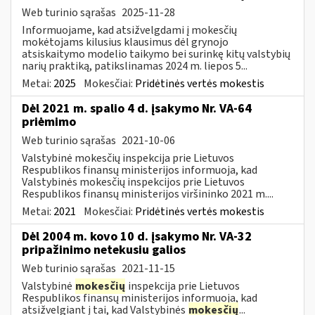
Web turinio sąrašas
2025-11-28
Informuojame, kad atsižvelgdami į mokesčių
mokėtojams kilusius klausimus dėl grynojo
atsiskaitymo modelio taikymo bei surinkę kitų valstybių
narių praktiką, patikslinamas 2024 m. liepos 5...
Metai:
2025
Mokesčiai:
Pridėtinės vertės mokestis
Dėl 2021 m. spalio 4 d. įsakymo Nr. VA-64
priėmimo
Web turinio sąrašas
2021-10-06
Valstybinė mokesčių inspekcija prie Lietuvos
Respublikos finansų ministerijos informuoja, kad
Valstybinės mokesčių inspekcijos prie Lietuvos
Respublikos finansų ministerijos viršininko 2021 m....
Metai:
2021
Mokesčiai:
Pridėtinės vertės mokestis
Dėl 2004 m. kovo 10 d. įsakymo Nr. VA-32
pripažinimo netekusiu galios
Web turinio sąrašas
2021-11-15
Valstybinė
mokesčių
inspekcija prie Lietuvos
Respublikos finansų ministerijos informuoja, kad
atsižvelgiant į tai, kad Valstybinės
mokesčių
...