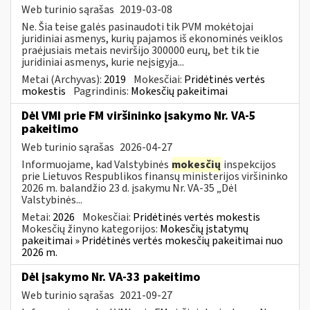
Web turinio sąrašas
2019-03-08
Ne. Šia teise galės pasinaudoti tik PVM mokėtojai
juridiniai asmenys, kurių pajamos iš ekonominės veiklos
praėjusiais metais neviršijo 300000 eurų, bet tik tie
juridiniai asmenys, kurie neįsigyja...
Metai (Archyvas):
2019
Mokesčiai:
Pridėtinės vertės
mokestis
Pagrindinis:
Mokesčių pakeitimai
Dėl VMI prie FM viršininko įsakymo Nr. VA-5
pakeitimo
Web turinio sąrašas
2026-04-27
Informuojame, kad Valstybinės
mokesčių
inspekcijos
prie Lietuvos Respublikos finansų ministerijos viršininko
2026 m. balandžio 23 d. įsakymu Nr. VA-35 „Dėl
Valstybinės...
Metai:
2026
Mokesčiai:
Pridėtinės vertės mokestis
Mokesčių žinyno kategorijos:
Mokesčių įstatymų
pakeitimai » Pridėtinės vertės mokesčių pakeitimai nuo
2026 m.
Dėl įsakymo Nr. VA-33 pakeitimo
Web turinio sąrašas
2021-09-27