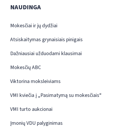
NAUDINGA
Mokesčiai ir jų dydžiai
Atsiskaitymas grynaisiais pinigais
Dažniausiai užduodami klausimai
Mokesčių ABC
Viktorina moksleiviams
VMI kviečia į „Pasimatymą su mokesčiais“
VMI turto aukcionai
Įmonių VDU palyginimas