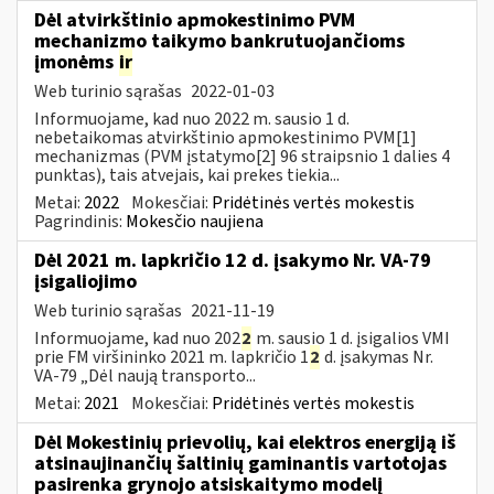
Dėl atvirkštinio apmokestinimo PVM
mechanizmo taikymo bankrutuojančioms
įmonėms
ir
Web turinio sąrašas
2022-01-03
Informuojame, kad nuo 2022 m. sausio 1 d.
nebetaikomas atvirkštinio apmokestinimo PVM[1]
mechanizmas (PVM įstatymo[2] 96 straipsnio 1 dalies 4
punktas), tais atvejais, kai prekes tiekia...
Metai:
2022
Mokesčiai:
Pridėtinės vertės mokestis
Pagrindinis:
Mokesčio naujiena
Dėl 2021 m. lapkričio 12 d. įsakymo Nr. VA-79
įsigaliojimo
Web turinio sąrašas
2021-11-19
Informuojame, kad nuo 202
2
m. sausio 1 d. įsigalios VMI
prie FM viršininko 2021 m. lapkričio 1
2
d. įsakymas Nr.
VA-79 „Dėl naują transporto...
Metai:
2021
Mokesčiai:
Pridėtinės vertės mokestis
Dėl Mokestinių prievolių, kai elektros energiją iš
atsinaujinančių šaltinių gaminantis vartotojas
pasirenka grynojo atsiskaitymo modelį