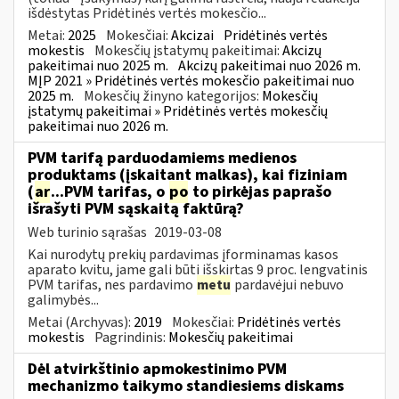
išdėstytas Pridėtinės vertės mokesčio...
Metai:
2025
Mokesčiai:
Akcizai
Pridėtinės vertės
mokestis
Mokesčių įstatymų pakeitimai:
Akcizų
pakeitimai nuo 2025 m.
Akcizų pakeitimai nuo 2026 m.
MĮP 2021 » Pridėtinės vertės mokesčio pakeitimai nuo
2025 m.
Mokesčių žinyno kategorijos:
Mokesčių
įstatymų pakeitimai » Pridėtinės vertės mokesčių
pakeitimai nuo 2026 m.
PVM tarifą parduodamiems medienos
produktams (įskaitant malkas), kai fiziniam
(
ar
...PVM tarifas, o
po
to pirkėjas paprašo
išrašyti PVM sąskaitą faktūrą?
Web turinio sąrašas
2019-03-08
Kai nurodytų prekių pardavimas įforminamas kasos
aparato kvitu, jame gali būti išskirtas 9 proc. lengvatinis
PVM tarifas, nes pardavimo
metu
pardavėjui nebuvo
galimybės...
Metai (Archyvas):
2019
Mokesčiai:
Pridėtinės vertės
mokestis
Pagrindinis:
Mokesčių pakeitimai
Dėl atvirkštinio apmokestinimo PVM
mechanizmo taikymo standiesiems diskams