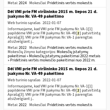
Metai:
2024
Mokesčiai:
Pridėtinės vertės mokestis
Dėl VMI prie FM viršininko 2015 m. liepos 21 d.
įsakymo Nr. VA-49 pakeitimo
Web turinio sąrašas
2022-01-07
Informuojame, kad VMI prie FM įsakymu Nr. VA-1[1]
papildėme VMI prie FM įsakymu Nr. VA-49[
2
] patvirtintą
Aprašą[3]. VMI prie FM įsakymas Nr. VA-1 parengtas
atsižvelgiant į...
Metai:
2022
Mokesčiai:
Pridėtinės vertės mokestis
Mokesčių žinyno kategorijos:
Mokesčių įstatymų
pakeitimai » Mokesčių įstatymų pakeitimai 2022 metais
» Pridėtinės vertės mokesčio pakeitimai nuo 2022 m.
Dėl VMI prie FM viršininko 2015 m. liepos 21 d.
įsakymo Nr. VA-49 pakeitimo
Web turinio sąrašas
2022-01-07
Informuojame, kad VMI prie FM įsakymu Nr. VA-1[1]
papildėme VMI prie FM įsakymu Nr. VA-49[
2
] patvirtintą
Aprašą[3]. VMI prie FM įsakymas Nr. VA-1 parengtas
atsižvelgiant į...
Metai:
2022
Mokesčiai:
Pridėtinės vertės mokestis