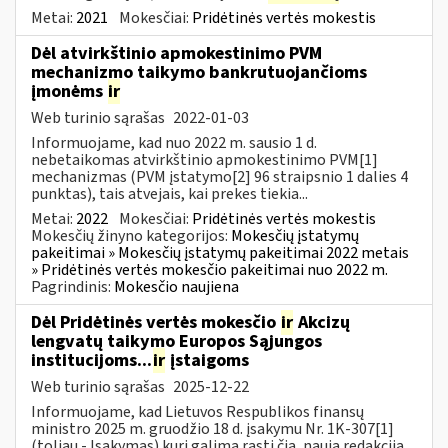
Metai:
2021
Mokesčiai:
Pridėtinės vertės mokestis
Dėl atvirkštinio apmokestinimo PVM
mechanizmo taikymo bankrutuojančioms
įmonėms
ir
Web turinio sąrašas
2022-01-03
Informuojame, kad nuo 2022 m. sausio 1 d.
nebetaikomas atvirkštinio apmokestinimo PVM[1]
mechanizmas (PVM įstatymo[2] 96 straipsnio 1 dalies 4
punktas), tais atvejais, kai prekes tiekia...
Metai:
2022
Mokesčiai:
Pridėtinės vertės mokestis
Mokesčių žinyno kategorijos:
Mokesčių įstatymų
pakeitimai » Mokesčių įstatymų pakeitimai 2022 metais
» Pridėtinės vertės mokesčio pakeitimai nuo 2022 m.
Pagrindinis:
Mokesčio naujiena
Dėl Pridėtinės vertės mokesčio
ir
Akcizų
lengvatų taikymo Europos Sąjungos
institucijoms...
ir
įstaigoms
Web turinio sąrašas
2025-12-22
Informuojame, kad Lietuvos Respublikos finansų
ministro 2025 m. gruodžio 18 d. įsakymu Nr. 1K-307[1]
(toliau - Įsakymas) kurį galima rasti čia, nauja redakcija