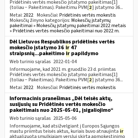
Pridėtinės vertės mokesčio įstatymo pakeitimas[1]
(toliau − Pakeitimas). Pakeitimu PVM[
2
] įstatymo 36...
Metai:
2022
Mokesčiai:
Pridėtinės vertės mokestis
Mokesčių žinyno kategorijos:
Mokesčių įstatymų
pakeitimai » Mokesčių įstatymų pakeitimai 2022 metais
» Pridėtinės vertės mokesčio pakeitimai nuo 2022 m.
Dėl Lietuvos Respublikos pridėtinės vertės
mokesčio įstatymo 36
ir
47
straipsnių...pakeitimo
ir
papildymo
Web turinio sąrašas
2022-01-04
Informuojame, kad 2021 m. gruodžio 23 d. priimtas
Pridėtinės vertės mokesčio įstatymo pakeitimas[1]
(toliau − Pakeitimas). Pakeitimu PVM[
2
] įstatymo 36...
Metai:
2022
Mokesčiai:
Pridėtinės vertės mokestis
Informacinis pranešimas „Dėl teisės aktų,
susijusių su Pridėtinės vertės mokesčio
pakeitimais nuo 2025-05-01, įsigaliojimo“
Web turinio sąrašas
2025-05-06
Informuojame, kad atsižvelgiant į Europos Sąjungos
mastu priimtus teisės aktus, kuriais buvo atnaujinta
ir
aktualizuota smulkiajam verslui skirta apmokestinimo