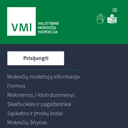
Prisijungti
Mokesčių mokėtojų informacija
Formos
Rinkmenos / Atviri duomenys
Skaičiuoklės ir pagalbininkai
Sąskaitos ir įmokų kodai
Mokesčių žinynas