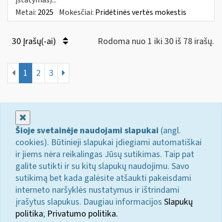
Metai:
2025
Mokesčiai:
Pridėtinės vertės mokestis
30 Įrašų(-ai)
Rodoma nuo 1 iki 30 iš 78 irašų.
1
2
3
Uždaryti
Šioje svetainėje naudojami slapukai
(angl.
cookies). Būtinieji slapukai įdiegiami automatiškai
ir jiems nėra reikalingas Jūsų sutikimas. Taip pat
galite sutikti ir su kitų slapukų naudojimu. Savo
sutikimą bet kada galėsite atšaukti pakeisdami
interneto naršyklės nustatymus ir ištrindami
įrašytus slapukus. Daugiau informacijos
Slapukų
politika
;
Privatumo politika.