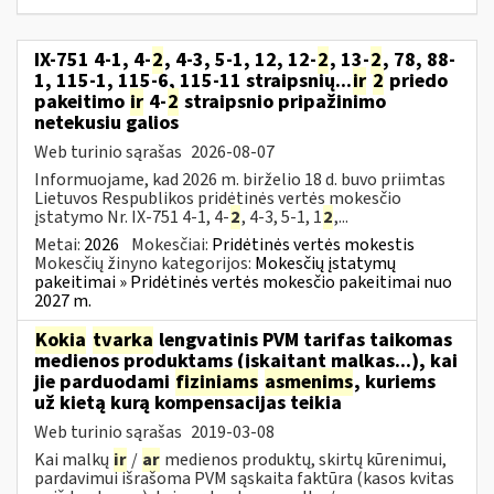
IX-751 4-1, 4-
2
, 4-3, 5-1, 12, 12-
2
, 13-
2
, 78, 88-
1, 115-1, 115-6, 115-11 straipsnių...
ir
2
priedo
pakeitimo
ir
4-
2
straipsnio pripažinimo
netekusiu galios
Web turinio sąrašas
2026-08-07
Informuojame, kad 2026 m. birželio 18 d. buvo priimtas
Lietuvos Respublikos pridėtinės vertės mokesčio
įstatymo Nr. IX-751 4-1, 4-
2
, 4-3, 5-1, 1
2
,...
Metai:
2026
Mokesčiai:
Pridėtinės vertės mokestis
Mokesčių žinyno kategorijos:
Mokesčių įstatymų
pakeitimai » Pridėtinės vertės mokesčio pakeitimai nuo
2027 m.
Kokia
tvarka
lengvatinis PVM tarifas taikomas
medienos produktams (įskaitant malkas...), kai
jie parduodami
fiziniams
asmenims
, kuriems
už kietą kurą kompensacijas teikia
Web turinio sąrašas
2019-03-08
Kai malkų
ir
/
ar
medienos produktų, skirtų kūrenimui,
pardavimui išrašoma PVM sąskaita faktūra (kasos kvitas