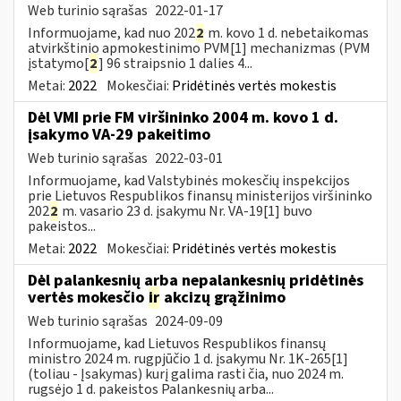
Web turinio sąrašas
2022-01-17
Informuojame, kad nuo 202
2
m. kovo 1 d. nebetaikomas
atvirkštinio apmokestinimo PVM[1] mechanizmas (PVM
įstatymo[
2
] 96 straipsnio 1 dalies 4...
Metai:
2022
Mokesčiai:
Pridėtinės vertės mokestis
Dėl VMI prie FM viršininko 2004 m. kovo 1 d.
įsakymo VA-29 pakeitimo
Web turinio sąrašas
2022-03-01
Informuojame, kad Valstybinės mokesčių inspekcijos
prie Lietuvos Respublikos finansų ministerijos viršininko
202
2
m. vasario 23 d. įsakymu Nr. VA-19[1] buvo
pakeistos...
Metai:
2022
Mokesčiai:
Pridėtinės vertės mokestis
Dėl palankesnių arba nepalankesnių pridėtinės
vertės mokesčio
ir
akcizų grąžinimo
Web turinio sąrašas
2024-09-09
Informuojame, kad Lietuvos Respublikos finansų
ministro 2024 m. rugpjūčio 1 d. įsakymu Nr. 1K-265[1]
(toliau - Įsakymas) kurį galima rasti čia, nuo 2024 m.
rugsėjo 1 d. pakeistos Palankesnių arba...