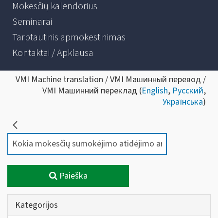
Mokesčių kalendorius
Seminarai
Tarptautinis apmokestinimas
Kontaktai / Apklausa
VMI Machine translation / VMI Машинный перевод /
VMI Машинний переклад (
English
,
Русский
,
Українська
)
Paieška
Kategorijos