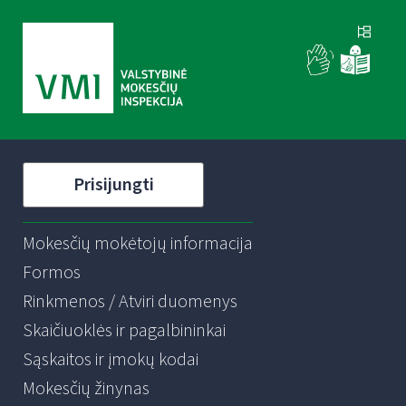
Prisijungti
Mokesčių mokėtojų informacija
Formos
Rinkmenos / Atviri duomenys
Skaičiuoklės ir pagalbininkai
Sąskaitos ir įmokų kodai
Mokesčių žinynas