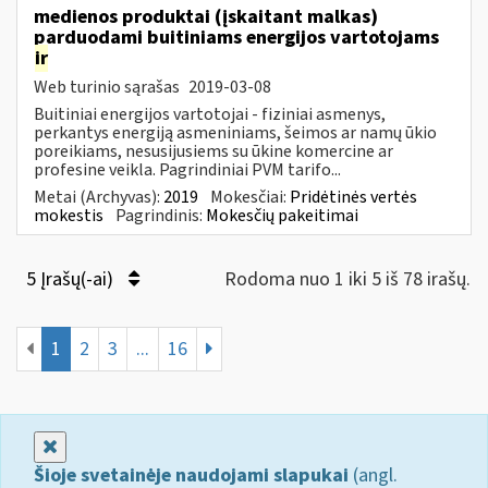
medienos produktai (įskaitant malkas)
parduodami buitiniams energijos vartotojams
ir
Web turinio sąrašas
2019-03-08
Buitiniai energijos vartotojai - fiziniai asmenys,
perkantys energiją asmeniniams, šeimos ar namų ūkio
poreikiams, nesusijusiems su ūkine komercine ar
profesine veikla. Pagrindiniai PVM tarifo...
Metai (Archyvas):
2019
Mokesčiai:
Pridėtinės vertės
mokestis
Pagrindinis:
Mokesčių pakeitimai
5 Įrašų(-ai)
Rodoma nuo 1 iki 5 iš 78 irašų.
1
2
3
...
16
Uždaryti
Šioje svetainėje naudojami slapukai
(angl.