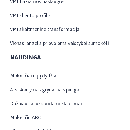
VMI teikiamos paslaugos
VMI kliento profilis
VMI skaitmeninė transformacija
Vienas langelis prievolėms valstybei sumokėti
NAUDINGA
Mokesčiai ir jų dydžiai
Atsiskaitymas grynaisiais pinigais
Dažniausiai užduodami klausimai
Mokesčių ABC