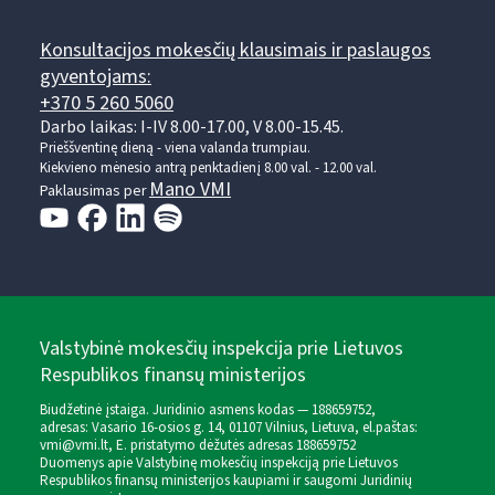
Konsultacijos mokesčių klausimais ir paslaugos
gyventojams:
+370 5 260 5060
Darbo laikas: I-IV 8.00-17.00, V 8.00-15.45.
Prieššventinę dieną - viena valanda trumpiau.
Kiekvieno mėnesio antrą penktadienį 8.00 val. - 12.00 val.
Mano VMI
Paklausimas per
Valstybinė mokesčių inspekcija prie Lietuvos
Respublikos finansų ministerijos
Biudžetinė įstaiga. Juridinio asmens kodas — 188659752,
adresas: Vasario 16-osios g. 14, 01107 Vilnius, Lietuva, el.paštas:
vmi@vmi.lt
, E. pristatymo dėžutės adresas 188659752
Duomenys apie Valstybinę mokesčių inspekciją prie Lietuvos
Respublikos finansų ministerijos kaupiami ir saugomi Juridinių