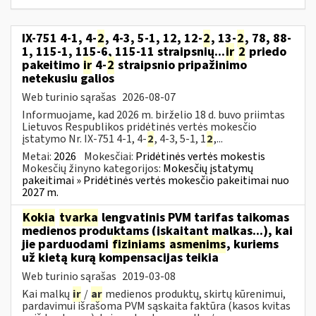
IX-751 4-1, 4-
2
, 4-3, 5-1, 12, 12-
2
, 13-
2
, 78, 88-
1, 115-1, 115-6, 115-11 straipsnių...
ir
2
priedo
pakeitimo
ir
4-
2
straipsnio pripažinimo
netekusiu galios
Web turinio sąrašas
2026-08-07
Informuojame, kad 2026 m. birželio 18 d. buvo priimtas
Lietuvos Respublikos pridėtinės vertės mokesčio
įstatymo Nr. IX-751 4-1, 4-
2
, 4-3, 5-1, 1
2
,...
Metai:
2026
Mokesčiai:
Pridėtinės vertės mokestis
Mokesčių žinyno kategorijos:
Mokesčių įstatymų
pakeitimai » Pridėtinės vertės mokesčio pakeitimai nuo
2027 m.
Kokia
tvarka
lengvatinis PVM tarifas taikomas
medienos produktams (įskaitant malkas...), kai
jie parduodami
fiziniams
asmenims
, kuriems
už kietą kurą kompensacijas teikia
Web turinio sąrašas
2019-03-08
Kai malkų
ir
/
ar
medienos produktų, skirtų kūrenimui,
pardavimui išrašoma PVM sąskaita faktūra (kasos kvitas