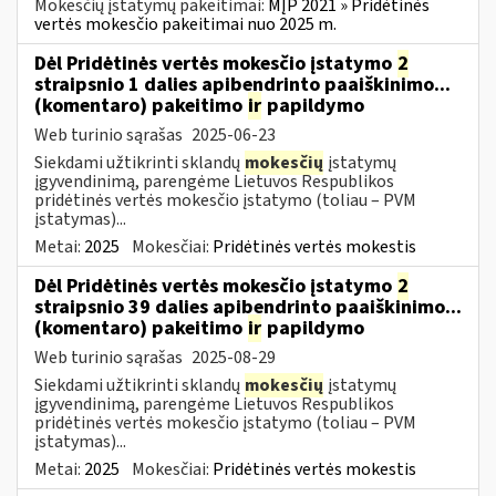
Mokesčių įstatymų pakeitimai:
MĮP 2021 » Pridėtinės
vertės mokesčio pakeitimai nuo 2025 m.
Dėl Pridėtinės vertės mokesčio įstatymo
2
straipsnio 1 dalies apibendrinto paaiškinimo...
(komentaro) pakeitimo
ir
papildymo
Web turinio sąrašas
2025-06-23
Siekdami užtikrinti sklandų
mokesčių
įstatymų
įgyvendinimą, parengėme Lietuvos Respublikos
pridėtinės vertės mokesčio įstatymo (toliau – PVM
įstatymas)...
Metai:
2025
Mokesčiai:
Pridėtinės vertės mokestis
Dėl Pridėtinės vertės mokesčio įstatymo
2
straipsnio 39 dalies apibendrinto paaiškinimo...
(komentaro) pakeitimo
ir
papildymo
Web turinio sąrašas
2025-08-29
Siekdami užtikrinti sklandų
mokesčių
įstatymų
įgyvendinimą, parengėme Lietuvos Respublikos
pridėtinės vertės mokesčio įstatymo (toliau – PVM
įstatymas)...
Metai:
2025
Mokesčiai:
Pridėtinės vertės mokestis