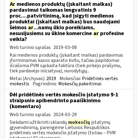
Ar
medienos produktų (įskaitant malkas)
pardavimui taikomas lengvatinis 9
proc....patvirtinimą, kad įsigyti medienos
produktai (įskaitant malkas) bus naudojami
šeimos
ar
...namų ūkio poreikiams,
nesusijusiems su ūkine komercine
ar
profesine
veikla?
Web turinio sąrašas
2019-03-08
Kai medienos produktų (įskaitant malkas) pardavimas
įforminamas kasos aparato kvitu, tačiau papildomai
išrašoma PVM sąskaita faktūra (tiek pirkėjo prašymu,
tiek pardavėjo iniciatyva), nurodytųjų...
Metai (Archyvas):
2019
Mokesčiai:
Pridėtinės vertės
mokestis
Pagrindinis:
Mokesčių pakeitimai
Dėl pridėtinės vertės mokesčio įstatymo 9-1
straipsnio apibendrinto paaiškinimo
(komentaro)
Web turinio sąrašas
2024-03-29
Siekdami užtikrinti sklandų
mokesčių
įstatymų
įgyvendinimą, parengėme Lietuvos Respublikos
pridėtinės vertės mokesčio įstatymo (toliau – PVM
įstatymas) 91 straipsnio...