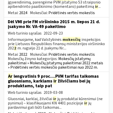
įgyvendinimą, parengėme PVM įstatymo 53 straipsnio
apibendrinto paaiškinimo (komentaro) pakeitimą
ir
...
Metai:
2024
Mokesčiai:
Pridėtinės vertės mokestis
Dėl VMI prie FM viršininko 2015 m. liepos 21 d.
įsakymo Nr. VA-49 pakeitimo
Web turinio sąrašas
2022-09-23
Informuojame, kad Valstybinės
mokesčių
inspekcijos
prie Lietuvos Respublikos finansų ministerijos viršininko
202
2
m. rugsėjo 21 d. įsakymu Nr....
Metai:
2022
Mokesčiai:
Pridėtinės vertės mokestis
Mokesčių žinyno kategorijos:
Mokesčių įstatymų
pakeitimai » Mokesčių įstatymų pakeitimai 2022 metais
» Pridėtinės vertės mokesčio pakeitimai nuo 2022 m.
Ar
lengvatinis 9 proc....PVM tarifas taikomas
gluosniams, karklams
ir
žilvičiams bei jų
produktams, taip pat
Web turinio sąrašas
2019-03-08
Gluosniai, karklai, žilvičiai
ir
jų produktai kūrenimui (ne
pynimui) – klasifikuojami KN 4401 pozicijoje
ir
jų
pardavimui gali būti taikomas...