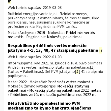
ir
Web turinio sąrašas
2019-03-08
Buitiniai energijos vartotojai - fiziniai asmenys,
perkantys energiją asmeniniams, šeimos ar namų ūkio
poreikiams, nesusijusiems su ūkine komercine ar
profesine veikla. Pagrindiniai PVM tarifo...
Metai (Archyvas):
2019
Mokesčiai:
Pridėtinės vertės
mokestis
Pagrindinis:
Mokesčių pakeitimai
Respublikos pridėtinės vertės mokesčio
įstatymo 4-1, 15, 40, 47 straipsnių pakeitimo
ir
Web turinio sąrašas
2022-01-03
Informuojame, kad 2021 m. gruodžio 16 d. buvo priimtas
Pridėtinės vertės mokesčio įstatymo pakeitimas[1]
(toliau − Pakeitimas). Dėl PVM įstatymo[
2
] 41 straipsnio
papildymo...
Metai:
2022
Mokesčiai:
Pridėtinės vertės mokestis
Mokesčių žinyno kategorijos:
Mokesčių įstatymų
pakeitimai » Mokesčių įstatymų pakeitimai 2022 metais
» Pridėtinės vertės mokesčio pakeitimai nuo 2022 m.
Dėl atvirkštinio apmokestinimo PVM
mechanizmo taikymo bankrutuojančioms