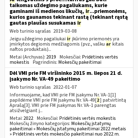
taikomas uždegimo pagaliukams, kurie
gaminami iš medienos likučių,
ir
...priemonėms,
kurios gaunamos tekinant rąstą (tekinant rąstą
gautas plaušas susukamas
ir
Web turinio sąrašas
2019-03-08
Jeigu uždegimo pagaliukai
ir
įkūrimo priemonės yra
įmirkytos degiomis medžiagomis (pvz., vašku
ar
kitais
naftos produktais)...
Metai (Archyvas):
2019
Mokesčiai:
Pridėtinės vertės
mokestis
Pagrindinis:
Mokesčių pakeitimai
Dėl VMI prie FM viršininko 2015 m. liepos 21 d.
įsakymo Nr. VA-49 pakeitimo
Web turinio sąrašas
2022-01-07
Informuojame, kad VMI prie FM įsakymu Nr. VA-1[1]
papildėme VMI prie FM įsakymu Nr. VA-49[
2
] patvirtintą
Aprašą[3]. VMI prie FM įsakymas Nr. VA-1 parengtas
atsižvelgiant į...
Metai:
2022
Mokesčiai:
Pridėtinės vertės mokestis
Mokesčių žinyno kategorijos:
Mokesčių įstatymų
pakeitimai » Mokesčių įstatymų pakeitimai 2022 metais
» Pridėtinės vertės mokesčio pakeitimai nuo 2022 m.