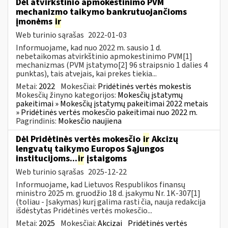
Dėl atvirkštinio apmokestinimo PVM
mechanizmo taikymo bankrutuojančioms
įmonėms
ir
Web turinio sąrašas
2022-01-03
Informuojame, kad nuo 2022 m. sausio 1 d.
nebetaikomas atvirkštinio apmokestinimo PVM[1]
mechanizmas (PVM įstatymo[2] 96 straipsnio 1 dalies 4
punktas), tais atvejais, kai prekes tiekia...
Metai:
2022
Mokesčiai:
Pridėtinės vertės mokestis
Mokesčių žinyno kategorijos:
Mokesčių įstatymų
pakeitimai » Mokesčių įstatymų pakeitimai 2022 metais
» Pridėtinės vertės mokesčio pakeitimai nuo 2022 m.
Pagrindinis:
Mokesčio naujiena
Dėl Pridėtinės vertės mokesčio
ir
Akcizų
lengvatų taikymo Europos Sąjungos
institucijoms...
ir
įstaigoms
Web turinio sąrašas
2025-12-22
Informuojame, kad Lietuvos Respublikos finansų
ministro 2025 m. gruodžio 18 d. įsakymu Nr. 1K-307[1]
(toliau - Įsakymas) kurį galima rasti čia, nauja redakcija
išdėstytas Pridėtinės vertės mokesčio...
Metai:
2025
Mokesčiai:
Akcizai
Pridėtinės vertės