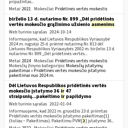
pripažintas...
Metai:
2021
Mokesčiai:
Pridėtinės vertės mokestis
birželio 13 d. nutarimo Nr. 899 „Dėl pridėtinės
vertės mokesčio grąžinimo užsienio
asmenims
Web turinio sąrašas
2024-10-14
Informuojame, kad Lietuvos Respublikos Vyriausybė
2024 m. rugsėjo 25 d. priėmė nutarimą Nr. 813 dėl
Lietuvos Respublikos Vyriausybės 2002 m. birželio 13 d.
nutarimo Nr. 899 „Dėl pridėtinės vertės...
Metai:
2024
Mokesčiai:
Pridėtinės vertės mokestis
Mokesčių žinyno kategorijos:
Mokesčių įstatymų
pakeitimai » Pridėtinės vertės mokesčio įstatymo
pakeitimai nuo 2024 m.
Dėl Lietuvos Respublikos pridėtinės vertės
mokesčio įstatymo 36
ir
47
straipsnių...pakeitimo
ir
papildymo
Web turinio sąrašas
2022-01-04
Informuojame, kad 2021 m. gruodžio 23 d. priimtas
Pridėtinės vertės mokesčio įstatymo pakeitimas[1]
(toliau − Pakeitimas). Pakeitimu PVM[
2
] įstatymo 36...
Metai:
2022
Mokesčiai:
Pridėtinės vertės mokestis