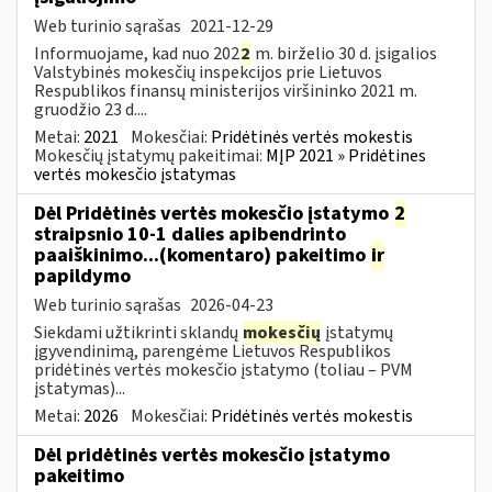
Web turinio sąrašas
2021-12-29
Informuojame, kad nuo 202
2
m. birželio 30 d. įsigalios
Valstybinės mokesčių inspekcijos prie Lietuvos
Respublikos finansų ministerijos viršininko 2021 m.
gruodžio 23 d....
Metai:
2021
Mokesčiai:
Pridėtinės vertės mokestis
Mokesčių įstatymų pakeitimai:
MĮP 2021 » Pridėtines
vertės mokesčio įstatymas
Dėl Pridėtinės vertės mokesčio įstatymo
2
straipsnio 10-1 dalies apibendrinto
paaiškinimo...(komentaro) pakeitimo
ir
papildymo
Web turinio sąrašas
2026-04-23
Siekdami užtikrinti sklandų
mokesčių
įstatymų
įgyvendinimą, parengėme Lietuvos Respublikos
pridėtinės vertės mokesčio įstatymo (toliau – PVM
įstatymas)...
Metai:
2026
Mokesčiai:
Pridėtinės vertės mokestis
Dėl pridėtinės vertės mokesčio įstatymo
pakeitimo