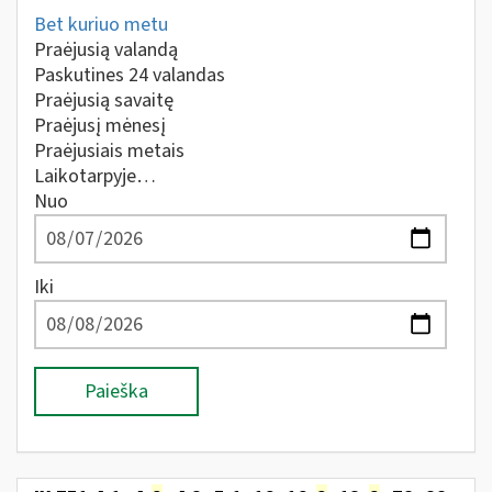
Bet kuriuo metu
Praėjusią valandą
Paskutines 24 valandas
Praėjusią savaitę
Praėjusį mėnesį
Praėjusiais metais
Laikotarpyje…
Nuo
Iki
Paieška