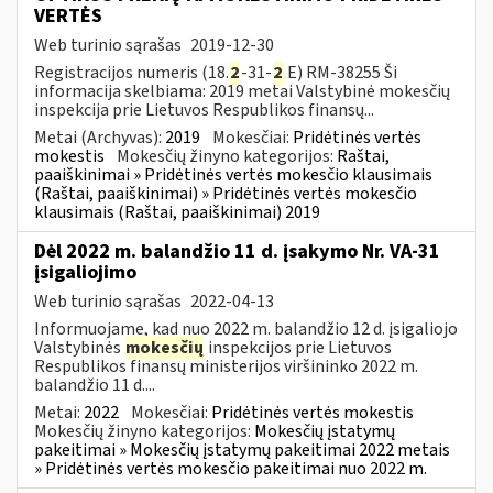
VERTĖS
Web turinio sąrašas
2019-12-30
Registracijos numeris (18.
2
-31-
2
E) RM-38255 Ši
informacija skelbiama: 2019 metai Valstybinė mokesčių
inspekcija prie Lietuvos Respublikos finansų...
Metai (Archyvas):
2019
Mokesčiai:
Pridėtinės vertės
mokestis
Mokesčių žinyno kategorijos:
Raštai,
paaiškinimai » Pridėtinės vertės mokesčio klausimais
(Raštai, paaiškinimai) » Pridėtinės vertės mokesčio
klausimais (Raštai, paaiškinimai) 2019
Dėl 2022 m. balandžio 11 d. įsakymo Nr. VA-31
įsigaliojimo
Web turinio sąrašas
2022-04-13
Informuojame, kad nuo 2022 m. balandžio 12 d. įsigaliojo
Valstybinės
mokesčių
inspekcijos prie Lietuvos
Respublikos finansų ministerijos viršininko 2022 m.
balandžio 11 d....
Metai:
2022
Mokesčiai:
Pridėtinės vertės mokestis
Mokesčių žinyno kategorijos:
Mokesčių įstatymų
pakeitimai » Mokesčių įstatymų pakeitimai 2022 metais
» Pridėtinės vertės mokesčio pakeitimai nuo 2022 m.