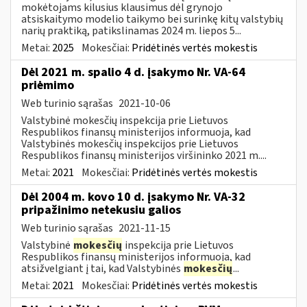
mokėtojams kilusius klausimus dėl grynojo
atsiskaitymo modelio taikymo bei surinkę kitų valstybių
narių praktiką, patikslinamas 2024 m. liepos 5...
Metai:
2025
Mokesčiai:
Pridėtinės vertės mokestis
Dėl 2021 m. spalio 4 d. įsakymo Nr. VA-64
priėmimo
Web turinio sąrašas
2021-10-06
Valstybinė mokesčių inspekcija prie Lietuvos
Respublikos finansų ministerijos informuoja, kad
Valstybinės mokesčių inspekcijos prie Lietuvos
Respublikos finansų ministerijos viršininko 2021 m....
Metai:
2021
Mokesčiai:
Pridėtinės vertės mokestis
Dėl 2004 m. kovo 10 d. įsakymo Nr. VA-32
pripažinimo netekusiu galios
Web turinio sąrašas
2021-11-15
Valstybinė
mokesčių
inspekcija prie Lietuvos
Respublikos finansų ministerijos informuoja, kad
atsižvelgiant į tai, kad Valstybinės
mokesčių
...
Metai:
2021
Mokesčiai:
Pridėtinės vertės mokestis