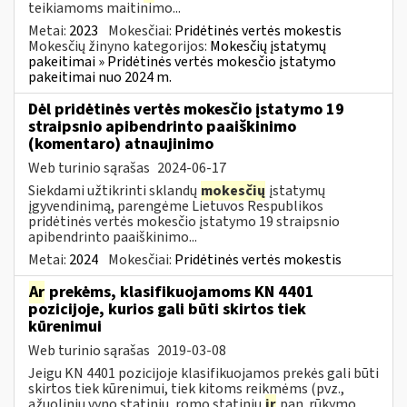
teikiamoms maitinimo...
Metai:
2023
Mokesčiai:
Pridėtinės vertės mokestis
Mokesčių žinyno kategorijos:
Mokesčių įstatymų
pakeitimai » Pridėtinės vertės mokesčio įstatymo
pakeitimai nuo 2024 m.
Dėl pridėtinės vertės mokesčio įstatymo 19
straipsnio apibendrinto paaiškinimo
(komentaro) atnaujinimo
Web turinio sąrašas
2024-06-17
Siekdami užtikrinti sklandų
mokesčių
įstatymų
įgyvendinimą, parengėme Lietuvos Respublikos
pridėtinės vertės mokesčio įstatymo 19 straipsnio
apibendrinto paaiškinimo...
Metai:
2024
Mokesčiai:
Pridėtinės vertės mokestis
Ar
prekėms, klasifikuojamoms KN 4401
pozicijoje, kurios gali būti skirtos tiek
kūrenimui
Web turinio sąrašas
2019-03-08
Jeigu KN 4401 pozicijoje klasifikuojamos prekės gali būti
skirtos tiek kūrenimui, tiek kitoms reikmėms (pvz.,
ąžuolinių vyno statinių, romo statinių
ir
pan. rūkymo...