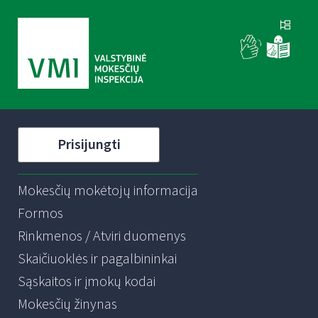
Prisijungti
Mokesčių mokėtojų informacija
Formos
Rinkmenos / Atviri duomenys
Skaičiuoklės ir pagalbininkai
Sąskaitos ir įmokų kodai
Mokesčių žinynas