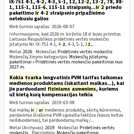
IX-751 4-1, 4-
2
, 4-3, 5-1, 12, 12-
2
, 13-
2
, 78, 88-
1, 115-1, 115-6, 115-11 straipsnių...
ir
2
priedo
pakeitimo
ir
4-
2
straipsnio pripažinimo
netekusiu galios
Web turinio sąrašas
2026-08-07
Informuojame, kad 2026 m. birželio 18 d. buvo priimtas
Lietuvos Respublikos pridėtinės vertės mokesčio
įstatymo Nr. IX-751 4-1, 4-
2
, 4-3, 5-1, 1
2
,...
Metai:
2026
Mokesčiai:
Pridėtinės vertės mokestis
Mokesčių žinyno kategorijos:
Mokesčių įstatymų
pakeitimai » Pridėtinės vertės mokesčio pakeitimai nuo
2027 m.
Kokia
tvarka
lengvatinis PVM tarifas taikomas
medienos produktams (įskaitant malkas...), kai
jie parduodami
fiziniams
asmenims
, kuriems
už kietą kurą kompensacijas teikia
Web turinio sąrašas
2019-03-08
Kai malkų
ir
/
ar
medienos produktų, skirtų kūrenimui,
pardavimui išrašoma PVM sąskaita faktūra (kasos kvitas
neišduodamas), tai parduodamų malkų /...
Metai (Archyvas):
2019
Mokesčiai:
Pridėtinės vertės
mokestis
Pagrindinis:
Mokesčių pakeitimai