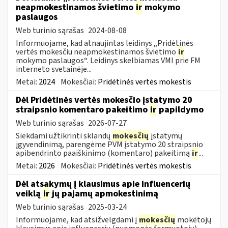
neapmokestinamos švietimo
ir
mokymo
paslaugos
Web turinio sąrašas
2024-08-08
Informuojame, kad atnaujintas leidinys „Pridėtinės
vertės mokesčiu neapmokestinamos švietimo
ir
mokymo paslaugos“. Leidinys skelbiamas VMI prie FM
interneto svetainėje...
Metai:
2024
Mokesčiai:
Pridėtinės vertės mokestis
Dėl Pridėtinės vertės mokesčio įstatymo 20
straipsnio komentaro pakeitimo
ir
papildymo
Web turinio sąrašas
2026-07-27
Siekdami užtikrinti sklandų
mokesčių
įstatymų
įgyvendinimą, parengėme PVM įstatymo 20 straipsnio
apibendrinto paaiškinimo (komentaro) pakeitimą
ir
...
Metai:
2026
Mokesčiai:
Pridėtinės vertės mokestis
Dėl atsakymų į klausimus apie influencerių
veiklą
ir
jų pajamų apmokestinimą
Web turinio sąrašas
2025-03-24
Informuojame, kad atsižvelgdami į
mokesčių
mokėtojų