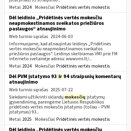
Metai:
2024
Mokesčiai:
Pridėtinės vertės mokestis
Dėl leidinio „Pridėtinės vertės mokesčiu
neapmokestinamos sveikatos priežiūros
paslaugos“ atnaujinimo
Web turinio sąrašas
2024-06-03
Informuojame, kad atnaujintas leidinys „Pridėtinės
vertės mokesčiu neapmokestinamos sveikatos
priežiūros paslaugos“. Leidinys skelbiamas VMI prie FM
interneto svetainėje adresu: www.vmi.lt/...
Metai:
2024
Mokesčiai:
Pridėtinės vertės mokestis
Dėl PVM įstatymo 93
ir
94 straipsnių komentarų
atnaujinimo
Web turinio sąrašas
2025-07-22
Siekdami užtikrinti sklandų
mokesčių
įstatymų
įgyvendinimą, parengėme Lietuvos Respublikos
pridėtinės vertės mokesčio įstatymo (toliau – PVM
įstatymas) 93...
Metai:
2025
Mokesčiai:
Pridėtinės vertės mokestis
Dėl leidinio „Pridėtinės vertės mokesčiu