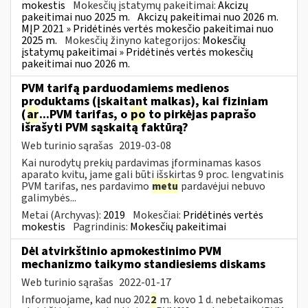
mokestis
Mokesčių įstatymų pakeitimai:
Akcizų
pakeitimai nuo 2025 m.
Akcizų pakeitimai nuo 2026 m.
MĮP 2021 » Pridėtinės vertės mokesčio pakeitimai nuo
2025 m.
Mokesčių žinyno kategorijos:
Mokesčių
įstatymų pakeitimai » Pridėtinės vertės mokesčių
pakeitimai nuo 2026 m.
PVM tarifą parduodamiems medienos
produktams (įskaitant malkas), kai fiziniam
(
ar
...PVM tarifas, o
po
to pirkėjas paprašo
išrašyti PVM sąskaitą faktūrą?
Web turinio sąrašas
2019-03-08
Kai nurodytų prekių pardavimas įforminamas kasos
aparato kvitu, jame gali būti išskirtas 9 proc. lengvatinis
PVM tarifas, nes pardavimo
metu
pardavėjui nebuvo
galimybės...
Metai (Archyvas):
2019
Mokesčiai:
Pridėtinės vertės
mokestis
Pagrindinis:
Mokesčių pakeitimai
Dėl atvirkštinio apmokestinimo PVM
mechanizmo taikymo standiesiems diskams
Web turinio sąrašas
2022-01-17
Informuojame, kad nuo 202
2
m. kovo 1 d. nebetaikomas