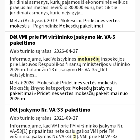
juridiniai asmenys, kurių pajamos iš ekonominės veiklos
praėjusiais metais neviršijo 300000 eurų, bet tik tie
juridiniai asmenys, kurie neįsigyja...
Metai (Archyvas):
2019
Mokesčiai:
Pridėtinės vertės
mokestis
Pagrindinis:
Mokesčių pakeitimai
Dėl VMI prie FM viršininko įsakymo Nr. VA-5
pakeitimo
Web turinio sąrašas
2026-04-27
Informuojame, kad Valstybinės
mokesčių
inspekcijos
prie Lietuvos Respublikos finansų ministerijos viršininko
2026 m. balandžio 23 d. įsakymu Nr. VA-35 „Dėl
Valstybinės...
Metai:
2026
Mokesčiai:
Pridėtinės vertės mokestis
Mokesčių žinyno kategorijos:
Mokesčių įstatymų
pakeitimai » Pridėtinės vertės mokesčių pakeitimai nuo
2026 m.
Dėl įsakymo Nr. VA-33 pakeitimo
Web turinio sąrašas
2021-09-27
Informuojame, kad VMI prie FM viršininko įsakymu Nr.
VA-53[1] pripažintas netekusiu galios VMI prie FM
viršininko įsakymas Nr. VA-33[
2
]. VMI prie FM VA-33