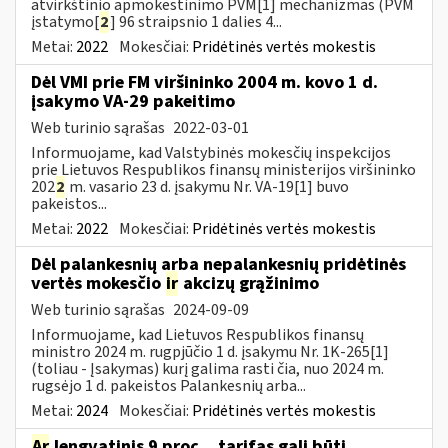
atvirkštinio apmokestinimo PVM[1] mechanizmas (PVM
įstatymo[
2
] 96 straipsnio 1 dalies 4...
Metai:
2022
Mokesčiai:
Pridėtinės vertės mokestis
Dėl VMI prie FM viršininko 2004 m. kovo 1 d.
įsakymo VA-29 pakeitimo
Web turinio sąrašas
2022-03-01
Informuojame, kad Valstybinės mokesčių inspekcijos
prie Lietuvos Respublikos finansų ministerijos viršininko
202
2
m. vasario 23 d. įsakymu Nr. VA-19[1] buvo
pakeistos...
Metai:
2022
Mokesčiai:
Pridėtinės vertės mokestis
Dėl palankesnių arba nepalankesnių pridėtinės
vertės mokesčio
ir
akcizų grąžinimo
Web turinio sąrašas
2024-09-09
Informuojame, kad Lietuvos Respublikos finansų
ministro 2024 m. rugpjūčio 1 d. įsakymu Nr. 1K-265[1]
(toliau - Įsakymas) kurį galima rasti čia, nuo 2024 m.
rugsėjo 1 d. pakeistos Palankesnių arba...
Metai:
2024
Mokesčiai:
Pridėtinės vertės mokestis
Ar
lengvatinis 9 proc....tarifas gali būti