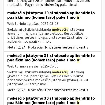
Metai (Archyvas):
2019
Mokesčiai:
Pridėtinės vertės
mokestis
Pagrindinis:
Mokesčių pakeitimai
mokesčio įstatymo 29 straipsnio apibendrinto
paaiškinimo (komentaro) pakeitimo
ir
Web turinio sąrašas
2024-03-27
Siekdami užtikrinti sklandų
mokesčių
įstatymų
įgyvendinimą, parengėme Lietuvos Respublikos
pridėtinės vertės mokesčio įstatymo 29 straipsnio
apibendrinto paaiškinimo...
Metai:
2024
Mokesčiai:
Pridėtinės vertės mokestis
mokesčio įstatymo 31 straipsnio apibendrinto
paaiškinimo (komentaro) pakeitimo
ir
Web turinio sąrašas
2025-05-05
Siekdami užtikrinti sklandų
mokesčių
įstatymų
įgyvendinimą, parengėme Lietuvos Respublikos
pridėtinės vertės mokesčio įstatymo (toliau – PVM
įstatymas) 31 straipsnio...
Metai:
2025
Mokesčiai:
Pridėtinės vertės mokestis
mokesčio įstatymo 30 straipsnio apibendrinto
paaiškinimo (komentaro) pakeitimo
ir