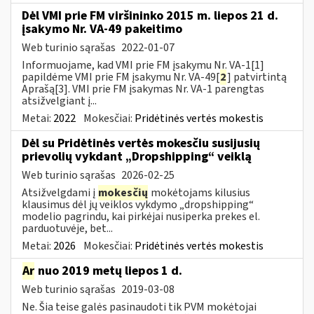
Dėl VMI prie FM viršininko 2015 m. liepos 21 d.
įsakymo Nr. VA-49 pakeitimo
Web turinio sąrašas
2022-01-07
Informuojame, kad VMI prie FM įsakymu Nr. VA-1[1]
papildėme VMI prie FM įsakymu Nr. VA-49[
2
] patvirtintą
Aprašą[3]. VMI prie FM įsakymas Nr. VA-1 parengtas
atsižvelgiant į...
Metai:
2022
Mokesčiai:
Pridėtinės vertės mokestis
Dėl su Pridėtinės vertės mokesčiu susijusių
prievolių vykdant „Dropshipping“ veiklą
Web turinio sąrašas
2026-02-25
Atsižvelgdami į
mokesčių
mokėtojams kilusius
klausimus dėl jų veiklos vykdymo „dropshipping“
modelio pagrindu, kai pirkėjai nusiperka prekes el.
parduotuvėje, bet...
Metai:
2026
Mokesčiai:
Pridėtinės vertės mokestis
Ar
nuo 2019 metų liepos 1 d.
Web turinio sąrašas
2019-03-08
Ne. Šia teise galės pasinaudoti tik PVM mokėtojai