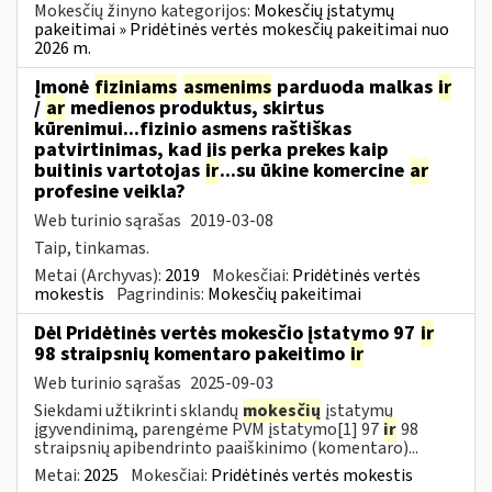
Mokesčių žinyno kategorijos:
Mokesčių įstatymų
pakeitimai » Pridėtinės vertės mokesčių pakeitimai nuo
2026 m.
Įmonė
fiziniams
asmenims
parduoda malkas
ir
/
ar
medienos produktus, skirtus
kūrenimui...fizinio asmens raštiškas
patvirtinimas, kad jis perka prekes kaip
buitinis vartotojas
ir
...su ūkine komercine
ar
profesine veikla?
Web turinio sąrašas
2019-03-08
Taip, tinkamas.
Metai (Archyvas):
2019
Mokesčiai:
Pridėtinės vertės
mokestis
Pagrindinis:
Mokesčių pakeitimai
Dėl Pridėtinės vertės mokesčio įstatymo 97
ir
98 straipsnių komentaro pakeitimo
ir
Web turinio sąrašas
2025-09-03
Siekdami užtikrinti sklandų
mokesčių
įstatymų
įgyvendinimą, parengėme PVM įstatymo[1] 97
ir
98
straipsnių apibendrinto paaiškinimo (komentaro)...
Metai:
2025
Mokesčiai:
Pridėtinės vertės mokestis