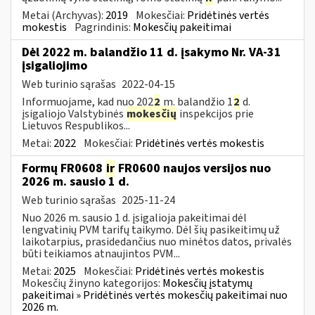
Metai (Archyvas):
2019
Mokesčiai:
Pridėtinės vertės
mokestis
Pagrindinis:
Mokesčių pakeitimai
Dėl 2022 m. balandžio 11 d. įsakymo Nr. VA-31
įsigaliojimo
Web turinio sąrašas
2022-04-15
Informuojame, kad nuo 202
2
m. balandžio 1
2
d.
įsigaliojo Valstybinės
mokesčių
inspekcijos prie
Lietuvos Respublikos...
Metai:
2022
Mokesčiai:
Pridėtinės vertės mokestis
Formų FR0608
ir
FR0600 naujos versijos nuo
2026 m. sausio 1 d.
Web turinio sąrašas
2025-11-24
Nuo 2026 m. sausio 1 d. įsigalioja pakeitimai dėl
lengvatinių PVM tarifų taikymo. Dėl šių pasikeitimų už
laikotarpius, prasidedančius nuo minėtos datos, privalės
būti teikiamos atnaujintos PVM...
Metai:
2025
Mokesčiai:
Pridėtinės vertės mokestis
Mokesčių žinyno kategorijos:
Mokesčių įstatymų
pakeitimai » Pridėtinės vertės mokesčių pakeitimai nuo
2026 m.