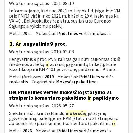
Web turinio sąrašas
2021-08-19
Informuojame, kad nuo 2021 m. liepos 1 d. įsigaliojo VMI
prie FM[1] viršininko 2021 m. birželio 29 d. įsakymas Nr.
VA-40 „Dėl Apskaitos registrų, susijusių su Europos
Sąjungoje vykdomu prekių...
Metai:
2021
Mokesčiai:
Pridėtinės vertės mokestis
2
.
Ar
lengvatinis 9 proc.
Web turinio sąrašas
2019-03-08
Lengvatinis 9 proc. PVM tarifas gali būti taikomas tik iš
medienos atliekų
ir
atraižų pagamintų briketų, kurie
klasifikuojami KN 4401 pozicijoje, pardavimui. Kitaip...
Metai (Archyvas):
2019
Mokesčiai:
Pridėtinės vertės
mokestis
Pagrindinis:
Mokesčių pakeitimai
Dėl Pridėtinės vertės mokesčio įstatymo 21
straipsnio komentaro pakeitimo
ir
papildymo
Web turinio sąrašas
2026-05-27
Siekdami užtikrinti sklandų
mokesčių
įstatymų
įgyvendinimą, parengėme PVM įstatymo 21 straipsnio
apibendrinto paaiškinimo (komentaro) pakeitimą
ir
...
Metai:
2026
Mokesčiai:
Pridėtinės vertės mokestis