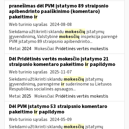
pranešimas dėl PVM įstatymo 89 straipsnio
apibendrinto paaiškinimo (komentaro)
pakeitimo
ir
Web turinio sąrašas
2024-08-08
Siekdama užtikrinti sklandų
mokesčių
įstatymų
įgyvendinimą, Valstybinė
mokesčių
inspekcija parengė
PVM įstatymo 89 straipsnio apibendrinto...
Metai:
2024
Mokesčiai:
Pridėtinės vertės mokestis
Dėl Pridėtinės vertės mokesčio įstatymo 21
straipsnio komentaro pakeitimo
ir
papildymo
Web turinio sąrašas
2025-11-07
Siekdami užtikrinti sklandų
mokesčių
įstatymų
įgyvendinimą, parengėme
ir
suderinome su Lietuvos
Respublikos socialinės apsaugos...
Metai:
2025
Mokesčiai:
Pridėtinės vertės mokestis
Dėl PVM įstatymo 53 straipsnio komentaro
pakeitimo
ir
papildymo
Web turinio sąrašas
2024-05-09
Siekdami užtikrinti sklandų
mokesčių
įstatymų