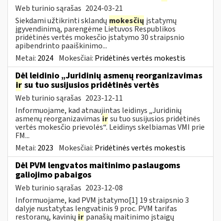
Web turinio sąrašas
2024-03-21
Siekdami užtikrinti sklandų
mokesčių
įstatymų
įgyvendinimą, parengėme Lietuvos Respublikos
pridėtinės vertės mokesčio įstatymo 30 straipsnio
apibendrinto paaiškinimo...
Metai:
2024
Mokesčiai:
Pridėtinės vertės mokestis
Dėl leidinio „Juridinių asmenų reorganizavimas
ir
su tuo susijusios pridėtinės vertės
Web turinio sąrašas
2023-12-11
Informuojame, kad atnaujintas leidinys „Juridinių
asmenų reorganizavimas
ir
su tuo susijusios pridėtinės
vertės mokesčio prievolės“. Leidinys skelbiamas VMI prie
FM...
Metai:
2023
Mokesčiai:
Pridėtinės vertės mokestis
Dėl PVM lengvatos maitinimo paslaugoms
galiojimo pabaigos
Web turinio sąrašas
2023-12-08
Informuojame, kad PVM įstatymo[1] 19 straipsnio 3
dalyje nustatytas lengvatinis 9 proc. PVM tarifas
restoranų, kavinių
ir
panašių maitinimo įstaigų