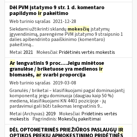
Dėl PVM įstatymo 9 str. 1 d. komentaro
papildymo
ir
pakeitimo
Web turinio sąrašas
2021-12-28
Siekdami užtikrinti sklandų
mokesčių
įstatymų
įgyvendinimą, parengėme PVM įstatymo 9 straipsnio 1
dalies apibendrinto paaiškinimo (komentaro)
pakeitimą...
Metai:
2021
Mokesčiai:
Pridėtinės vertės mokestis
Ar
lengvatinis 9 proc....Jeigu minėtose
granulėse / briketuose yra medienos
ir
biomasės,
ar
svarbi proporcija
Web turinio sąrašas
2019-03-08
Granulės / briketai – klasifikuojami pagal dominuojantį
komponentą: jeigu dominuoja (daugiau kaip 50 %)
mediena, klasifikuojami KN 4401 pozicijoje - jų
pardavimui gali būti taikomas lengvatinis 9...
Metai (Archyvas):
2019
Mokesčiai:
Pridėtinės vertės
mokestis
Pagrindinis:
Mokesčių pakeitimai
DĖL OPTOMETRINĖS PRIEŽIŪROS PASLAUGŲ
IR
OPTIKOS PREKIŲ APMOKESTINIMO PRIDĖTINĖS