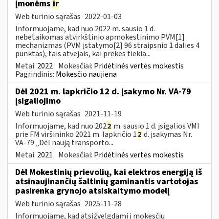
įmonėms
ir
Web turinio sąrašas
2022-01-03
Informuojame, kad nuo 2022 m. sausio 1 d.
nebetaikomas atvirkštinio apmokestinimo PVM[1]
mechanizmas (PVM įstatymo[2] 96 straipsnio 1 dalies 4
punktas), tais atvejais, kai prekes tiekia...
Metai:
2022
Mokesčiai:
Pridėtinės vertės mokestis
Pagrindinis:
Mokesčio naujiena
Dėl 2021 m. lapkričio 12 d. įsakymo Nr. VA-79
įsigaliojimo
Web turinio sąrašas
2021-11-19
Informuojame, kad nuo 202
2
m. sausio 1 d. įsigalios VMI
prie FM viršininko 2021 m. lapkričio 1
2
d. įsakymas Nr.
VA-79 „Dėl naują transporto...
Metai:
2021
Mokesčiai:
Pridėtinės vertės mokestis
Dėl Mokestinių prievolių, kai elektros energiją iš
atsinaujinančių šaltinių gaminantis vartotojas
pasirenka grynojo atsiskaitymo modelį
Web turinio sąrašas
2025-11-28
Informuojame, kad atsižvelgdami į mokesčių