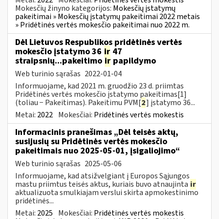
Mokesčių žinyno kategorijos:
Mokesčių įstatymų
pakeitimai » Mokesčių įstatymų pakeitimai 2022 metais
» Pridėtinės vertės mokesčio pakeitimai nuo 2022 m.
Dėl Lietuvos Respublikos pridėtinės vertės
mokesčio įstatymo 36
ir
47
straipsnių...pakeitimo
ir
papildymo
Web turinio sąrašas
2022-01-04
Informuojame, kad 2021 m. gruodžio 23 d. priimtas
Pridėtinės vertės mokesčio įstatymo pakeitimas[1]
(toliau − Pakeitimas). Pakeitimu PVM[
2
] įstatymo 36...
Metai:
2022
Mokesčiai:
Pridėtinės vertės mokestis
Informacinis pranešimas „Dėl teisės aktų,
susijusių su Pridėtinės vertės mokesčio
pakeitimais nuo 2025-05-01, įsigaliojimo“
Web turinio sąrašas
2025-05-06
Informuojame, kad atsižvelgiant į Europos Sąjungos
mastu priimtus teisės aktus, kuriais buvo atnaujinta
ir
aktualizuota smulkiajam verslui skirta apmokestinimo
pridėtinės...
Metai:
2025
Mokesčiai:
Pridėtinės vertės mokestis