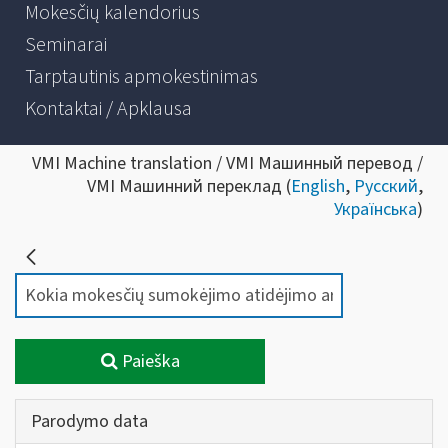
Mokesčių kalendorius
Seminarai
Tarptautinis apmokestinimas
Kontaktai / Apklausa
VMI Machine translation / VMI Машинный перевод /
VMI Машинний переклад (
English
,
Русский
,
Українська
)
Paieška
Parodymo data