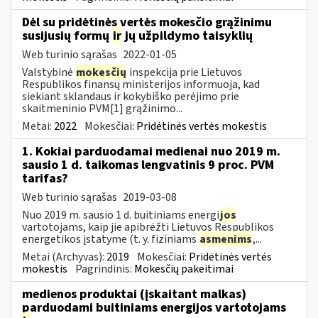
Dėl su pridėtinės vertės mokesčio grąžinimu
susijusių formų
ir
jų užpildymo taisyklių
Web turinio sąrašas
2022-01-05
Valstybinė
mokesčių
inspekcija prie Lietuvos
Respublikos finansų ministerijos informuoja, kad
siekiant sklandaus ir kokybiško perėjimo prie
skaitmeninio PVM[1] grąžinimo...
Metai:
2022
Mokesčiai:
Pridėtinės vertės mokestis
1. Kokiai parduodamai medienai nuo 2019 m.
sausio 1 d. taikomas lengvatinis 9 proc. PVM
tarifas?
Web turinio sąrašas
2019-03-08
Nuo 2019 m. sausio 1 d. buitiniams energi
jos
vartotojams, kaip jie apibrėžti Lietuvos Respublikos
energetikos įstatyme (t. y. fiziniams
asmenims
,...
Metai (Archyvas):
2019
Mokesčiai:
Pridėtinės vertės
mokestis
Pagrindinis:
Mokesčių pakeitimai
medienos produktai (įskaitant malkas)
parduodami buitiniams energijos vartotojams