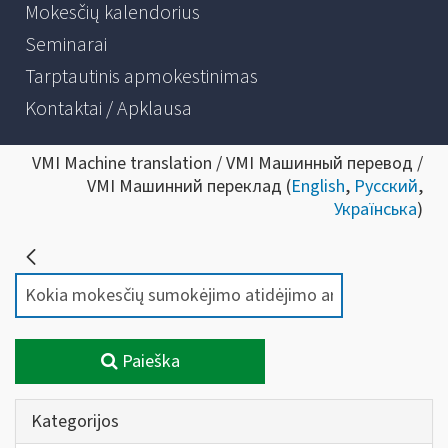
Mokesčių kalendorius
Seminarai
Tarptautinis apmokestinimas
Kontaktai / Apklausa
VMI Machine translation / VMI Машинный перевод /
VMI Машинний переклад (
English
,
Русский
,
Українська
)
Paieška
Kategorijos