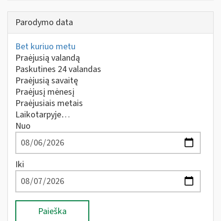
Parodymo data
Bet kuriuo metu
Praėjusią valandą
Paskutines 24 valandas
Praėjusią savaitę
Praėjusį mėnesį
Praėjusiais metais
Laikotarpyje…
Nuo
Iki
Paieška