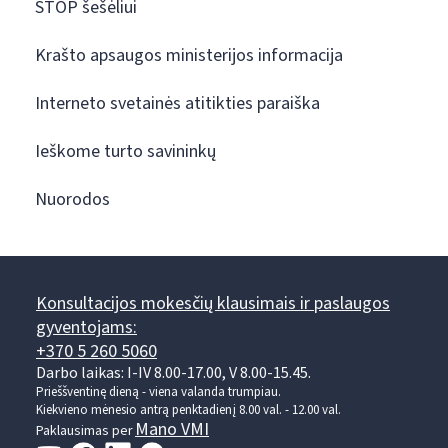
STOP šešėliui
Krašto apsaugos ministerijos informacija
Interneto svetainės atitikties paraiška
Ieškome turto savininkų
Nuorodos
Konsultacijos mokesčių klausimais ir paslaugos
gyventojams:
+370 5 260 5060
Darbo laikas: I-IV 8.00-17.00, V 8.00-15.45.
Prieššventinę dieną - viena valanda trumpiau.
Kiekvieno mėnesio antrą penktadienį 8.00 val. - 12.00 val.
Mano VMI
Paklausimas per