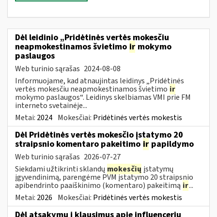
Dėl leidinio „Pridėtinės vertės mokesčiu
neapmokestinamos švietimo
ir
mokymo
paslaugos
Web turinio sąrašas
2024-08-08
Informuojame, kad atnaujintas leidinys „Pridėtinės
vertės mokesčiu neapmokestinamos švietimo
ir
mokymo paslaugos“. Leidinys skelbiamas VMI prie FM
interneto svetainėje...
Metai:
2024
Mokesčiai:
Pridėtinės vertės mokestis
Dėl Pridėtinės vertės mokesčio įstatymo 20
straipsnio komentaro pakeitimo
ir
papildymo
Web turinio sąrašas
2026-07-27
Siekdami užtikrinti sklandų
mokesčių
įstatymų
įgyvendinimą, parengėme PVM įstatymo 20 straipsnio
apibendrinto paaiškinimo (komentaro) pakeitimą
ir
...
Metai:
2026
Mokesčiai:
Pridėtinės vertės mokestis
Dėl atsakymų į klausimus apie influencerių