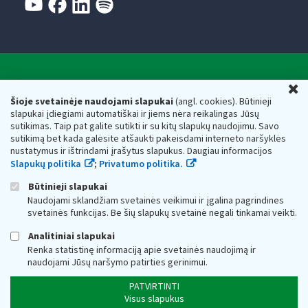
Valstybinė mokesčių inspekcija prie Lietuvos
U
Respublikos finansų ministerijos
Šioje svetainėje naudojami slapukai
(angl. cookies). Būtinieji
slapukai įdiegiami automatiškai ir jiems nėra reikalingas Jūsų
Biudžetinė įstaiga. Juridinio asmens kodas — 188659752,
sutikimas. Taip pat galite sutikti ir su kitų slapukų naudojimu. Savo
adresas: Vasario 16-osios g. 14, 01107 Vilnius, Lietuva, el.paštas:
sutikimą bet kada galėsite atšaukti pakeisdami interneto naršyklės
vmi@vmi.lt
, E. pristatymo dėžutės adresas 188659752
nustatymus ir ištrindami įrašytus slapukus. Daugiau informacijos
Duomenys apie Valstybinę mokesčių inspekciją prie Lietuvos
Slapukų politika
;
Privatumo politika.
Respublikos finansų ministerijos kaupiami ir saugomi Juridinių
asmenų registre
Būtinieji slapukai
Naudojami sklandžiam svetainės veikimui ir įgalina pagrindines
svetainės funkcijas. Be šių slapukų svetainė negali tinkamai veikti.
Analitiniai slapukai
Renka statistinę informaciją apie svetainės naudojimą ir
naudojami Jūsų naršymo patirties gerinimui.
PATVIRTINTI
Visus slapukus