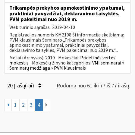
Trikampės prekybos apmokestinimo ypatumai,
praktiniai pavyzdžiai, deklaravimo taisyklės,
PVM pakeitimai nuo 2019 m.
Web turinio sąrašas
2019-04-10
Registracijos numeris KM2198 Ši informacija skelbiama:
PVM klausimais Seminaro „Trikampės prekybos
apmokestinimo ypatumai, praktiniai pavyzdžiai,
deklaravimo taisyklės, PVM pakeitimai nuo 2019 m.“...
Metai (Archyvas):
2019
Mokesčiai:
Pridėtinės vertės
mokestis
Mokesčių žinyno kategorijos:
VMI seminarai »
Seminarų medžiaga » PVM klausimais
20 Įrašų(-ai)
Rodoma nuo 61 iki 77 iš 77 irašų.
1
2
3
4