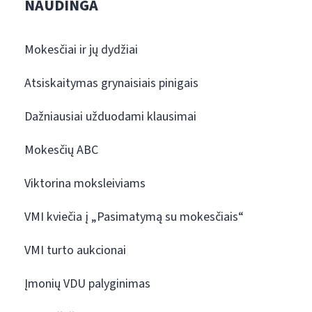
NAUDINGA
Mokesčiai ir jų dydžiai
Atsiskaitymas grynaisiais pinigais
Dažniausiai užduodami klausimai
Mokesčių ABC
Viktorina moksleiviams
VMI kviečia į „Pasimatymą su mokesčiais“
VMI turto aukcionai
Įmonių VDU palyginimas