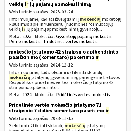
veiklą
ir
jų pajamų apmokestinimą
Web turinio sąrašas
2025-03-24
Informuojame, kad atsižvelgdami į
mokesčių
mokėtojų
klausimus apie influencerių (nuomonės formuotojų)
veiklą
ir
jų pajamų apmokestinimą gyventojų...
Metai:
2025
Mokesčiai:
Gyventojų pajamų mokestis
Pelno mokestis
Pridėtinės vertės mokestis
mokesčio įstatymo 42 straipsnio apibendrinto
paaiškinimo (komentaro) pakeitimo
ir
Web turinio sąrašas
2024-12-12
Informuojame, kad siekdami užtikrinti sklandų
mokesčių
įstatymų įgyvendinimą, parengėme Lietuvos
Respublikos pridėtinės vertės mokesčio įstatymo 42
straipsnio apibendrinto...
Metai:
2024
Mokesčiai:
Pridėtinės vertės mokestis
Pridėtinės vertės mokesčio įstatymo 71
straipsnio 7 dalies komentaro pakeitimo
ir
Web turinio sąrašas
2023-11-15
Siekdami užtikrinti sklandų
mokesčių
įstatymų
įgyvendinimą, parengėme PVM įstatymo[1] 71