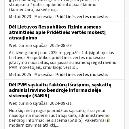
straipsnio 7 dalies apibendrinto paaiškinimo
(komentaro) pakeitimą...
Metai:
2023
Mokesčiai:
Pridėtinės vertės mokestis
Dėl Lietuvos Respublikos fizinio asmens
atmintinės apie Pridėtinės vertės mokestį
atnaujinimo
Web turinio sąrašas
2025-08-29
Atsižvelgdami į nuo 2025 m. gegužės 1 d. įsigaliojusias
Lietuvos Respublikos pridėtinės vertės mokesčio
įstatymo nuostatas, susijusias su asmenų registravimu
PVM mokėtojais, smulkiojo verslo...
Metai:
2025
Mokesčiai:
Pridėtinės vertės mokestis
Dėl PVM sąskaitų faktūrų išrašymo, sąskaitų
administravimo bendroje informacinėje
sistemoje (SABIS)
Web turinio sąrašas
2024-09-11
Nuo šių metų rugsėjo pradžios sąskaitų išrašymui
naudojama modernizuota Sąskaitų administravimo
bendroji informacinė sistema (SABIS). Pakeitimai
ir
modernizavimas atlikti,...