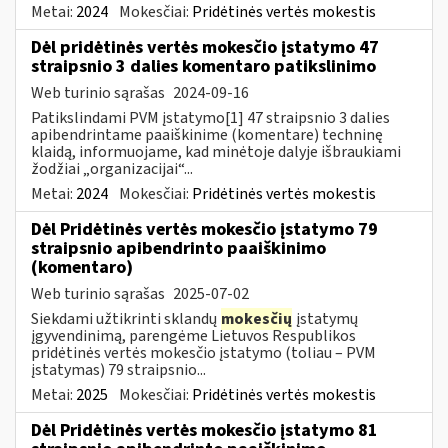
Metai:
2024
Mokesčiai:
Pridėtinės vertės mokestis
Dėl pridėtinės vertės mokesčio įstatymo 47
straipsnio 3 dalies komentaro patikslinimo
Web turinio sąrašas
2024-09-16
Patikslindami PVM įstatymo[1] 47 straipsnio 3 dalies
apibendrintame paaiškinime (komentare) techninę
klaidą, informuojame, kad minėtoje dalyje išbraukiami
žodžiai „organizacijai“...
Metai:
2024
Mokesčiai:
Pridėtinės vertės mokestis
Dėl Pridėtinės vertės mokesčio įstatymo 79
straipsnio apibendrinto paaiškinimo
(komentaro)
Web turinio sąrašas
2025-07-02
Siekdami užtikrinti sklandų
mokesčių
įstatymų
įgyvendinimą, parengėme Lietuvos Respublikos
pridėtinės vertės mokesčio įstatymo (toliau – PVM
įstatymas) 79 straipsnio...
Metai:
2025
Mokesčiai:
Pridėtinės vertės mokestis
Dėl Pridėtinės vertės mokesčio įstatymo 81