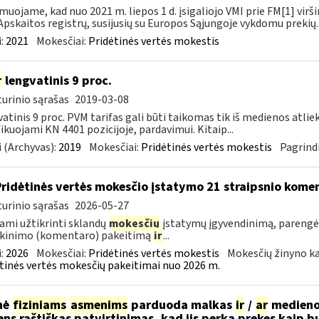
muojame, kad nuo 2021 m. liepos 1 d. įsigaliojo VMI prie FM[1] virši
Apskaitos registrų, susijusių su Europos Sąjungoje vykdomu prekių..
:
2021
Mokesčiai:
Pridėtinės vertės mokestis
r
lengvatinis 9 proc.
urinio sąrašas
2019-03-08
atinis 9 proc. PVM tarifas gali būti taikomas tik iš medienos atlie
fikuojami KN 4401 pozicijoje, pardavimui. Kitaip...
 (Archyvas):
2019
Mokesčiai:
Pridėtinės vertės mokestis
Pagrindi
Pridėtinės vertės mokesčio įstatymo 21 straipsnio kom
urinio sąrašas
2026-05-27
ami užtikrinti sklandų
mokesčių
įstatymų įgyvendinimą, parengė
škinimo (komentaro) pakeitimą
ir
...
:
2026
Mokesčiai:
Pridėtinės vertės mokestis
Mokesčių žinyno ka
tinės vertės mokesčių pakeitimai nuo 2026 m.
nė
fiziniams
asmenims
parduoda malkas
ir
/
ar
medienos
ns raštiškas patvirtinimas, kad jis perka prekes kaip bu