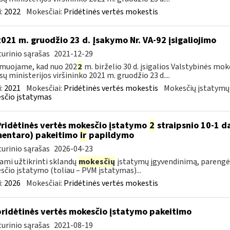
:
2022
Mokesčiai:
Pridėtinės vertės mokestis
2021 m. gruodžio 23 d. Įsakymo Nr. VA-92 įsigaliojimo
urinio sąrašas
2021-12-29
muojame, kad nuo 202
2
m. birželio 30 d. įsigalios Valstybinės mo
sų ministerijos viršininko 2021 m. gruodžio 23 d....
:
2021
Mokesčiai:
Pridėtinės vertės mokestis
Mokesčių įstatymų
sčio įstatymas
Pridėtinės vertės mokesčio įstatymo
2
straipsnio 10-1 da
entaro) pakeitimo
ir
papildymo
urinio sąrašas
2026-04-23
ami užtikrinti sklandų
mokesčių
įstatymų įgyvendinimą, parengė
čio įstatymo (toliau – PVM įstatymas)...
:
2026
Mokesčiai:
Pridėtinės vertės mokestis
pridėtinės vertės mokesčio įstatymo pakeitimo
urinio sąrašas
2021-08-19