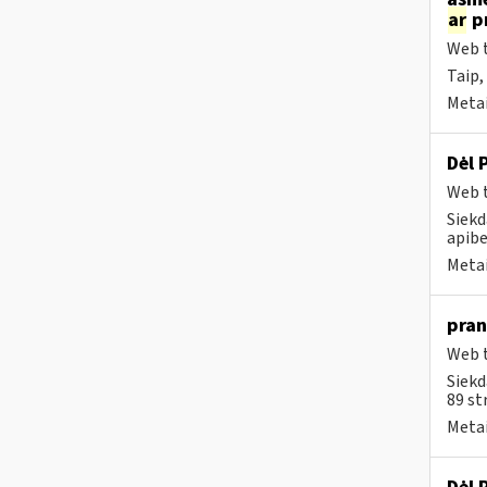
ar
pr
Web t
Taip,
Metai
Dėl 
Web t
Siekd
apibe
Metai
pran
Web t
Siekd
89 st
Metai