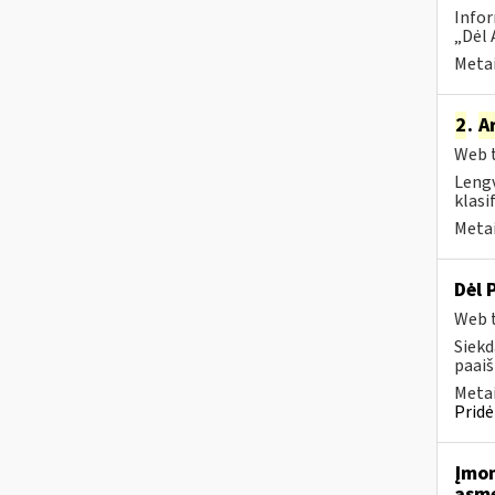
Infor
„Dėl 
Metai
2
.
A
Web t
Lengv
klasi
Metai
Dėl 
Web t
Siekd
paai
Metai
Pridė
Įmo
asme