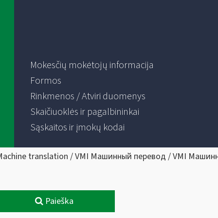
Mokesčių mokėtojų informacija
Formos
Rinkmenos / Atviri duomenys
Skaičiuoklės ir pagalbininkai
Sąskaitos ir įmokų kodai
Machine translation / VMI Машинный перевод / VMI Машин
Paieška