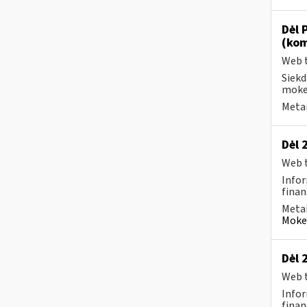
Dėl 
(kom
Web t
Siekd
mokes
Metai
Dėl 
Web t
Infor
finan
Metai
Mokes
Dėl 
Web t
Infor
finan