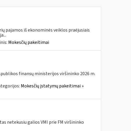
urių pajamos iš ekonominės veiklos praėjusiais
a...
nis:
Mokesčių pakeitimai
spublikos finansų ministerijos viršininko 2026 m.
tegorijos:
Mokesčių įstatymų pakeitimai »
as netekusiu galios VMI prie FM viršininko