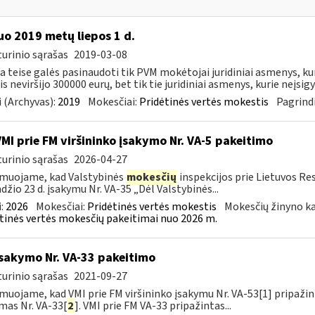
o 2019 metų liepos 1 d.
urinio sąrašas
2019-03-08
ia teise galės pasinaudoti tik PVM mokėtojai juridiniai asmenys, k
s neviršijo 300000 eurų, bet tik tie juridiniai asmenys, kurie neįsigyj
 (Archyvas):
2019
Mokesčiai:
Pridėtinės vertės mokestis
Pagrindi
VMI prie FM viršininko įsakymo Nr. VA-5 pakeitimo
urinio sąrašas
2026-04-27
muojame, kad Valstybinės
mokesčių
inspekcijos prie Lietuvos Re
džio 23 d. įsakymu Nr. VA-35 „Dėl Valstybinės...
:
2026
Mokesčiai:
Pridėtinės vertės mokestis
Mokesčių žinyno ka
tinės vertės mokesčių pakeitimai nuo 2026 m.
įsakymo Nr. VA-33 pakeitimo
urinio sąrašas
2021-09-27
muojame, kad VMI prie FM viršininko įsakymu Nr. VA-53[1] pripažint
mas Nr. VA-33[
2
]. VMI prie FM VA-33 pripažintas...