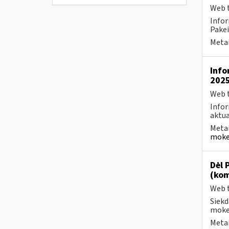
Web t
Infor
Pakei
Metai
Info
2025
Web t
Infor
aktua
Metai
mokes
Dėl 
(kom
Web t
Siekd
mokes
Metai