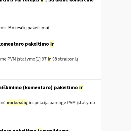
nis:
Mokesčių pakeitimai
 komentaro pakeitimo
ir
ėme PVM įstatymo[1] 97
ir
98 straipsnių
aaiškinimo (komentaro) pakeitimo
ir
inė
mokesčių
inspekcija parengė PVM įstatymo