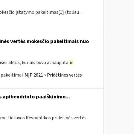
okesčio įstatymo pakeitimas[1] (toliau −
tinės vertės mokesčio pakeitimais nuo
sės aktus, kuriais buvo atnaujinta
ir
 pakeitimai:
MĮP 2021 » Pridėtinės vertės
s apibendrinto paaiškinimo...
me Lietuvos Respublikos pridėtinės vertės