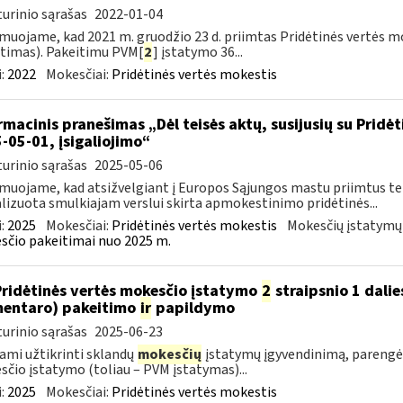
urinio sąrašas
2022-01-04
muojame, kad 2021 m. gruodžio 23 d. priimtas Pridėtinės vertės m
timas). Pakeitimu PVM[
2
] įstatymo 36...
:
2022
Mokesčiai:
Pridėtinės vertės mokestis
rmacinis pranešimas „Dėl teisės aktų, susijusių su Pridė
-05-01, įsigaliojimo“
urinio sąrašas
2025-05-06
muojame, kad atsižvelgiant į Europos Sąjungos mastu priimtus tei
lizuota smulkiajam verslui skirta apmokestinimo pridėtinės...
:
2025
Mokesčiai:
Pridėtinės vertės mokestis
Mokesčių įstatymų
čio pakeitimai nuo 2025 m.
Pridėtinės vertės mokesčio įstatymo
2
straipsnio 1 dalie
entaro) pakeitimo
ir
papildymo
urinio sąrašas
2025-06-23
ami užtikrinti sklandų
mokesčių
įstatymų įgyvendinimą, parengė
čio įstatymo (toliau – PVM įstatymas)...
:
2025
Mokesčiai:
Pridėtinės vertės mokestis