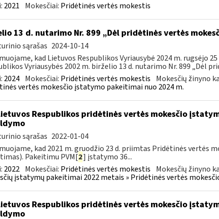
:
2021
Mokesčiai:
Pridėtinės vertės mokestis
elio 13 d. nutarimo Nr. 899 „Dėl pridėtinės vertės mokes
urinio sąrašas
2024-10-14
muojame, kad Lietuvos Respublikos Vyriausybė 2024 m. rugsėjo 25 d
blikos Vyriausybės 2002 m. birželio 13 d. nutarimo Nr. 899 „Dėl prid
:
2024
Mokesčiai:
Pridėtinės vertės mokestis
Mokesčių žinyno ka
tinės vertės mokesčio įstatymo pakeitimai nuo 2024 m.
Lietuvos Respublikos pridėtinės vertės mokesčio įstaty
ildymo
urinio sąrašas
2022-01-04
muojame, kad 2021 m. gruodžio 23 d. priimtas Pridėtinės vertės m
timas). Pakeitimu PVM[
2
] įstatymo 36...
:
2022
Mokesčiai:
Pridėtinės vertės mokestis
Mokesčių žinyno ka
čių įstatymų pakeitimai 2022 metais » Pridėtinės vertės mokesči
Lietuvos Respublikos pridėtinės vertės mokesčio įstaty
ildymo