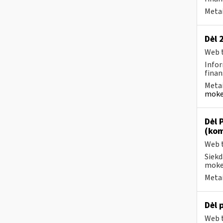
Metai
Dėl 
Web t
Infor
finan
Metai
moke
Dėl 
(kom
Web t
Siekd
mokes
Metai
Dėl 
Web t