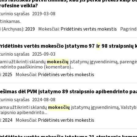
ofesine veikla?
urinio sąrašas
2019-03-08
 tinkamas.
 (Archyvas):
2019
Mokesčiai:
Pridėtinės vertės mokestis
Pagrindi
Pridėtinės vertės mokesčio įstatymo 97
ir
98 straipsnių
urinio sąrašas
2025-09-03
ami užtikrinti sklandų
mokesčių
įstatymų įgyvendinimą, pareng
ndrinto paaiškinimo (komentaro)...
:
2025
Mokesčiai:
Pridėtinės vertės mokestis
ešimas dėl PVM įstatymo 89 straipsnio apibendrinto p
urinio sąrašas
2024-08-08
ama užtikrinti sklandų
mokesčių
įstatymų įgyvendinimą, Valstyb
raipsnio apibendrinto...
:
2024
Mokesčiai:
Pridėtinės vertės mokestis