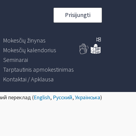
Prisijungti
Mokesčių žinynas
Mokesčių kalendorius
Seminarai
Tarptautinis apmokestinimas
Kontaktai / Apklausa
ний переклад (
English
,
Русский
,
Українська
)