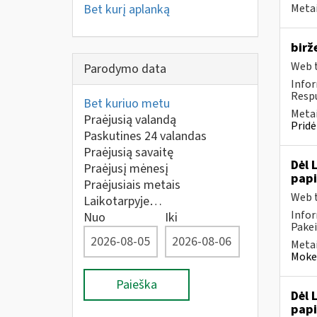
Bet kurį aplanką
Metai
birž
Web t
Parodymo data
Infor
Respu
Bet kuriuo metu
Metai
Praėjusią valandą
Pridė
Paskutines 24 valandas
Praėjusią savaitę
Dėl 
Praėjusį mėnesį
pap
Praėjusiais metais
Web t
Laikotarpyje…
Infor
Nuo
Iki
Pakei
Metai
Mokes
Paieška
Dėl 
pap