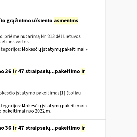
čio grąžinimo užsienio
asmenims
. priėmė nutarimą Nr. 813 dėl Lietuvos
ėtinės vertės...
tegorijos:
Mokesčių įstatymų pakeitimai »
mo 36
ir
47 straipsnių...pakeitimo
ir
okesčio įstatymo pakeitimas[1] (toliau −
tegorijos:
Mokesčių įstatymų pakeitimai »
o pakeitimai nuo 2022 m.
mo 36
ir
47 straipsnių...pakeitimo
ir