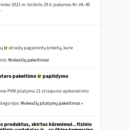
ninko 2021 m. birželio 29 d. įsakymas Nr. VA-40
.
kų
ir
atraižų pagamintų briketų, kurie
nis:
Mokesčių pakeitimai
entaro pakeitimo
ir
papildymo
me PVM įstatymo 21 straipsnio apibendrinto
tegorijos:
Mokesčių įstatymų pakeitimai »
 produktus, skirtus kūrenimui...fizinio
itinis vartotojas
ir
...su ūkine komercine