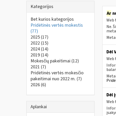
Kategorijos
Ar
nu
Bet kurios kategorijos
Web t
Pridėtinės vertės mokestis
Ne. Š
(77)
metai
2025
(17)
Metai
2022
(15)
2024
(14)
Dėl 
2019
(14)
Web t
Mokesčių pakeitimai
(12)
Infor
2021
(7)
balan
Pridėtinės vertės mokesčio
Metai
pakeitimai nuo 2022 m.
(7)
Pridė
2026
(6)
Dėl 
Web t
Aplankai
Infor
įsaky