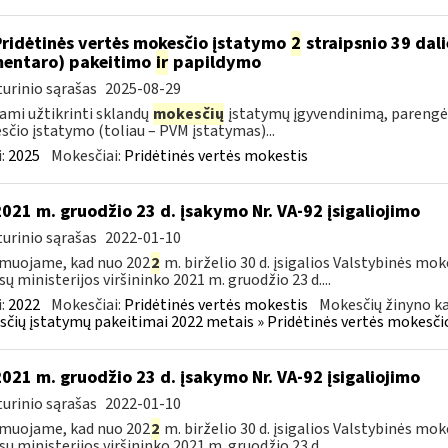
Pridėtinės vertės mokesčio įstatymo
2
straipsnio 39 dali
entaro) pakeitimo
ir
papildymo
urinio sąrašas
2025-08-29
ami užtikrinti sklandų
mokesčių
įstatymų įgyvendinimą, parengė
čio įstatymo (toliau – PVM įstatymas)...
:
2025
Mokesčiai:
Pridėtinės vertės mokestis
2021 m. gruodžio 23 d. įsakymo Nr. VA-92 įsigaliojimo
urinio sąrašas
2022-01-10
muojame, kad nuo 202
2
m. birželio 30 d. įsigalios Valstybinės mo
sų ministerijos viršininko 2021 m. gruodžio 23 d....
:
2022
Mokesčiai:
Pridėtinės vertės mokestis
Mokesčių žinyno ka
čių įstatymų pakeitimai 2022 metais » Pridėtinės vertės mokesči
2021 m. gruodžio 23 d. įsakymo Nr. VA-92 įsigaliojimo
urinio sąrašas
2022-01-10
muojame, kad nuo 202
2
m. birželio 30 d. įsigalios Valstybinės mo
sų ministerijos viršininko 2021 m. gruodžio 23 d....