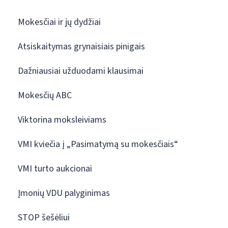
Mokesčiai ir jų dydžiai
Atsiskaitymas grynaisiais pinigais
Dažniausiai užduodami klausimai
Mokesčių ABC
Viktorina moksleiviams
VMI kviečia į „Pasimatymą su mokesčiais“
VMI turto aukcionai
Įmonių VDU palyginimas
STOP šešėliui