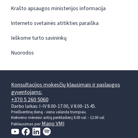
Krašto apsaugos ministerijos informacija
Interneto svetainės atitikties paraiška
Ieškome turto savininkų
Nuorodos
Konsultacijos mokesčių klausimais ir paslaugos
gyventojams:
+370 5 260 5060
Darbo laikas: I-IV 8.00-17.00, V 8.00-15.45.
Prieššventinę dieną - viena valanda trumpiau.
Kiekvieno mėnesio antrą penktadienį 8.00 val. - 12.00 val.
Mano VMI
Paklausimas per