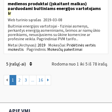
medienos produktai (įskaitant malkas)
parduodami buitiniams energijos vartotojams
ir
Web turinio sąrašas
2019-03-08
Buitiniai energijos vartotojai - fiziniai asmenys,
perkantys energiją asmeniniams, šeimos ar namų ūkio
poreikiams, nesusijusiems su ūkine komercine ar
profesine veikla. Pagrindiniai PVM tarifo...
Metai (Archyvas):
2019
Mokesčiai:
Pridėtinės vertės
mokestis
Pagrindinis:
Mokesčių pakeitimai
5 Įrašų(-ai)
Rodoma nuo 1 iki 5 iš 78 irašų.
1
2
3
...
16
APIE VMI