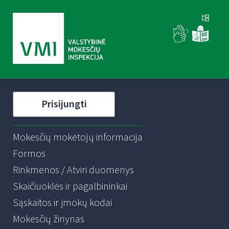
Prisijungti
Mokesčių mokėtojų informacija
Formos
Rinkmenos / Atviri duomenys
Skaičiuoklės ir pagalbininkai
Sąskaitos ir įmokų kodai
Mokesčių žinynas