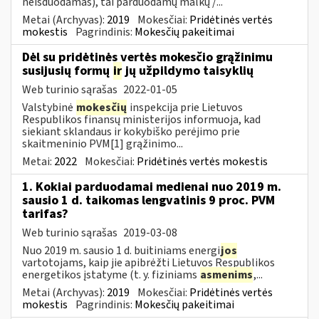
neišduodamas), tai parduodamų malkų /...
Metai (Archyvas):
2019
Mokesčiai:
Pridėtinės vertės
mokestis
Pagrindinis:
Mokesčių pakeitimai
Dėl su pridėtinės vertės mokesčio grąžinimu
susijusių formų
ir
jų užpildymo taisyklių
Web turinio sąrašas
2022-01-05
Valstybinė
mokesčių
inspekcija prie Lietuvos
Respublikos finansų ministerijos informuoja, kad
siekiant sklandaus ir kokybiško perėjimo prie
skaitmeninio PVM[1] grąžinimo...
Metai:
2022
Mokesčiai:
Pridėtinės vertės mokestis
1. Kokiai parduodamai medienai nuo 2019 m.
sausio 1 d. taikomas lengvatinis 9 proc. PVM
tarifas?
Web turinio sąrašas
2019-03-08
Nuo 2019 m. sausio 1 d. buitiniams energi
jos
vartotojams, kaip jie apibrėžti Lietuvos Respublikos
energetikos įstatyme (t. y. fiziniams
asmenims
,...
Metai (Archyvas):
2019
Mokesčiai:
Pridėtinės vertės
mokestis
Pagrindinis:
Mokesčių pakeitimai