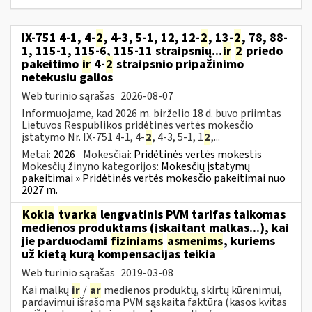
IX-751 4-1, 4-
2
, 4-3, 5-1, 12, 12-
2
, 13-
2
, 78, 88-
1, 115-1, 115-6, 115-11 straipsnių...
ir
2
priedo
pakeitimo
ir
4-
2
straipsnio pripažinimo
netekusiu galios
Web turinio sąrašas
2026-08-07
Informuojame, kad 2026 m. birželio 18 d. buvo priimtas
Lietuvos Respublikos pridėtinės vertės mokesčio
įstatymo Nr. IX-751 4-1, 4-
2
, 4-3, 5-1, 1
2
,...
Metai:
2026
Mokesčiai:
Pridėtinės vertės mokestis
Mokesčių žinyno kategorijos:
Mokesčių įstatymų
pakeitimai » Pridėtinės vertės mokesčio pakeitimai nuo
2027 m.
Kokia
tvarka
lengvatinis PVM tarifas taikomas
medienos produktams (įskaitant malkas...), kai
jie parduodami
fiziniams
asmenims
, kuriems
už kietą kurą kompensacijas teikia
Web turinio sąrašas
2019-03-08
Kai malkų
ir
/
ar
medienos produktų, skirtų kūrenimui,
pardavimui išrašoma PVM sąskaita faktūra (kasos kvitas