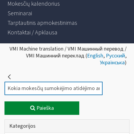
Mokesčių kalendorius
Seminarai
Tarptautinis apmokestinimas
Kontaktai / Apklausa
VMI Machine translation / VMI Машинный перевод /
VMI Машинний переклад (
English
,
Русский
,
Українська
)
Paieška
Kategorijos