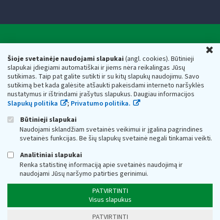
Valstybinė mokesčių inspekcija prie Lietuvos
U
Respublikos finansų ministerijos
Šioje svetainėje naudojami slapukai
(angl. cookies). Būtinieji
slapukai įdiegiami automatiškai ir jiems nėra reikalingas Jūsų
Biudžetinė įstaiga. Juridinio asmens kodas — 188659752,
sutikimas. Taip pat galite sutikti ir su kitų slapukų naudojimu. Savo
adresas: Vasario 16-osios g. 14, 01107 Vilnius, Lietuva, el.paštas:
sutikimą bet kada galėsite atšaukti pakeisdami interneto naršyklės
vmi@vmi.lt
, E. pristatymo dėžutės adresas 188659752
nustatymus ir ištrindami įrašytus slapukus. Daugiau informacijos
Duomenys apie Valstybinę mokesčių inspekciją prie Lietuvos
Slapukų politika
;
Privatumo politika.
Respublikos finansų ministerijos kaupiami ir saugomi Juridinių
asmenų registre
Būtinieji slapukai
Naudojami sklandžiam svetainės veikimui ir įgalina pagrindines
svetainės funkcijas. Be šių slapukų svetainė negali tinkamai veikti.
Analitiniai slapukai
Renka statistinę informaciją apie svetainės naudojimą ir
naudojami Jūsų naršymo patirties gerinimui.
PATVIRTINTI
Visus slapukus
PATVIRTINTI