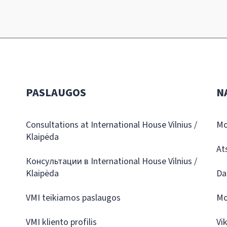
PASLAUGOS
N
Consultations at International House Vilnius /
Mo
Klaipėda
At
Консультации в International House Vilnius /
Klaipėda
Da
VMI teikiamos paslaugos
Mo
VMI kliento profilis
Vi