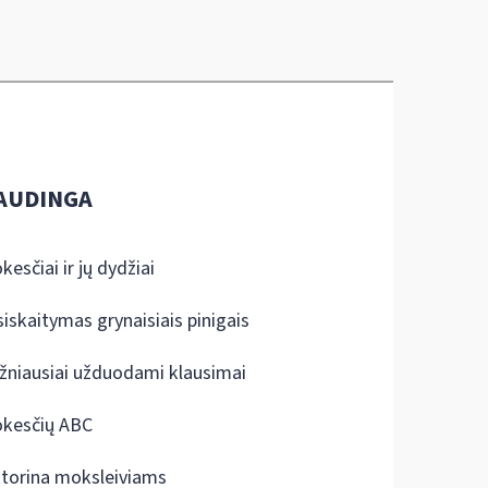
AUDINGA
kesčiai ir jų dydžiai
siskaitymas grynaisiais pinigais
žniausiai užduodami klausimai
kesčių ABC
ktorina moksleiviams