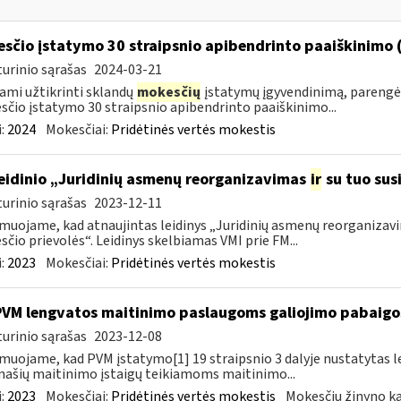
sčio įstatymo 30 straipsnio apibendrinto paaiškinimo
urinio sąrašas
2024-03-21
ami užtikrinti sklandų
mokesčių
įstatymų įgyvendinimą, parengė
čio įstatymo 30 straipsnio apibendrinto paaiškinimo...
:
2024
Mokesčiai:
Pridėtinės vertės mokestis
leidinio „Juridinių asmenų reorganizavimas
ir
su tuo susi
urinio sąrašas
2023-12-11
muojame, kad atnaujintas leidinys „Juridinių asmenų reorganiza
čio prievolės“. Leidinys skelbiamas VMI prie FM...
:
2023
Mokesčiai:
Pridėtinės vertės mokestis
PVM lengvatos maitinimo paslaugoms galiojimo pabaigo
urinio sąrašas
2023-12-08
muojame, kad PVM įstatymo[1] 19 straipsnio 3 dalyje nustatytas le
ašių maitinimo įstaigų teikiamoms maitinimo...
:
2023
Mokesčiai:
Pridėtinės vertės mokestis
Mokesčių žinyno ka