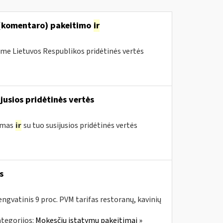
 (komentaro) pakeitimo
ir
me Lietuvos Respublikos pridėtinės vertės
jusios pridėtinės vertės
vimas
ir
su tuo susijusios pridėtinės vertės
s
ngvatinis 9 proc. PVM tarifas restoranų, kavinių
tegorijos:
Mokesčių įstatymų pakeitimai »