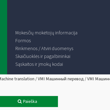
Mokesčių mokėtojų informacija
Formos
Rinkmenos / Atviri duomenys
Skaičiuoklės ir pagalbininkai
Sąskaitos ir įmokų kodai
Machine translation / VMI Машинный перевод / VMI Машин
Paieška