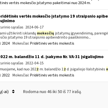
tinės vertės mokesčio įstatymo pakeitimai nuo 2024 m.
pridėtinės vertės mokesčio įstatymo 19 straipsnio apib
ujinimo
urinio sąrašas
2024-06-17
ami užtikrinti sklandų
mokesčių
įstatymų įgyvendinimą, parengė
čio įstatymo 19 straipsnio apibendrinto paaiškinimo...
:
2024
Mokesčiai:
Pridėtinės vertės mokestis
2022 m. balandžio 11 d. įsakymo Nr. VA-31 įsigaliojimo
urinio sąrašas
2022-04-15
muojame, kad nuo 202
2
m. balandžio 1
2
d. įsigaliojo Valstybinės
:
2022
Mokesčiai:
Pridėtinės vertės mokestis
ų(-ai)
Rodoma nuo 46 iki 50 iš 77 irašų.