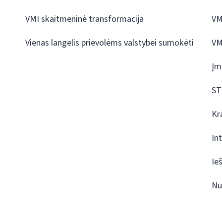
VMI skaitmeninė transformacija
VM
Vienas langelis prievolėms valstybei sumokėti
VM
Įm
ST
Kr
In
Ie
Nu