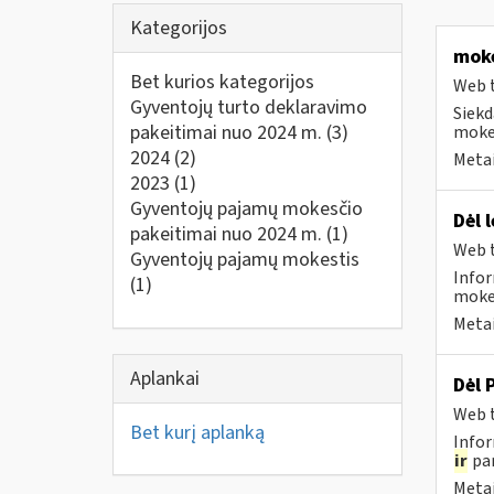
Kategorijos
moke
Bet kurios kategorijos
Web t
Gyventojų turto deklaravimo
Siekd
pakeitimai nuo 2024 m.
(3)
mokes
2024
(2)
Metai
2023
(1)
Gyventojų pajamų mokesčio
Dėl 
pakeitimai nuo 2024 m.
(1)
Web t
Gyventojų pajamų mokestis
Infor
(1)
mokes
Metai
Aplankai
Dėl 
Web t
Bet kurį aplanką
Infor
ir
pan
Metai