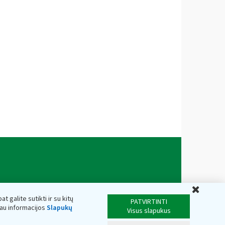
Uždar
t galite sutikti ir su kitų
PATVIRTINTI
iau informacijos
Slapukų
Visus slapukus