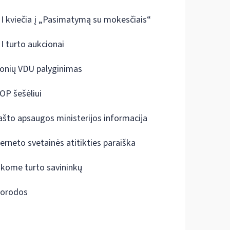
I kviečia į „Pasimatymą su mokesčiais“
I turto aukcionai
onių VDU palyginimas
OP šešėliui
ašto apsaugos ministerijos informacija
terneto svetainės atitikties paraiška
škome turto savininkų
orodos