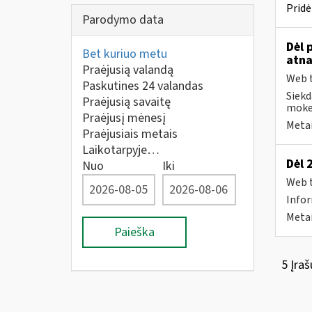
Pridė
Parodymo data
Dėl 
Bet kuriuo metu
atna
Praėjusią valandą
Web t
Paskutines 24 valandas
Siekd
Praėjusią savaitę
mokes
Praėjusį mėnesį
Metai
Praėjusiais metais
Laikotarpyje…
Dėl 
Nuo
Iki
Web t
Infor
Metai
Paieška
5 Įraš