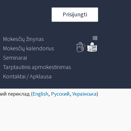
Prisijungti
Mokesčių žinynas
Mokesčių kalendorius
Seminarai
Tarptautinis apmokestinimas
Kontaktai / Apklausa
ний переклад (
English
,
Русский
,
Українська
)