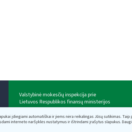
Valstybinė mokesčių inspekcija prie
Lietuvos Respublikos finansų ministerijos
Biudžetinė įstaiga. Juridinio asmens kodas — 188659752,
adresas: Vasario 16-osios g. 14, 01107 Vilnius, Lietuva,
lapukai įdiegiami automatiškai ir jiems nėra reikalingas Jūsų sutikimas. Taip pa
el.paštas:
vmi@vmi.lt
, E. pristatymo dėžutės adresas
sdami interneto naršyklės nustatymus ir ištrindami įrašytus slapukus. Daug
188659752
Duomenys apie Valstybinę mokesčių inspekciją prie