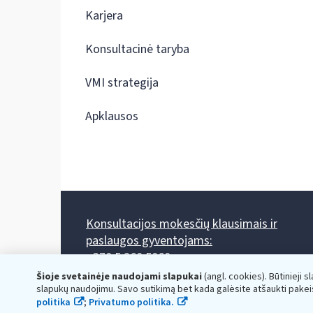
Karjera
Konsultacinė taryba
VMI strategija
Apklausos
Konsultacijos mokesčių klausimais ir
paslaugos gyventojams:
+370 5 260 5060
Darbo laikas: I-IV 8.00-17.00, V 8.00-15.45.
Šioje svetainėje naudojami slapukai
(angl. cookies). Būtinieji s
Prieššventinę dieną - viena valanda trumpiau.
slapukų naudojimu. Savo sutikimą bet kada galėsite atšaukti pakei
Kiekvieno mėnesio antrą penktadienį 8.00 val. - 12.00 val.
politika
;
Privatumo politika.
Mano VMI
Paklausimas per