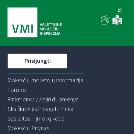
Prisijungti
Mokesčių mokėtojų informacija
Formos
Rinkmenos / Atviri duomenys
Skaičiuoklės ir pagalbininkai
Sąskaitos ir įmokų kodai
Mokesčių žinynas