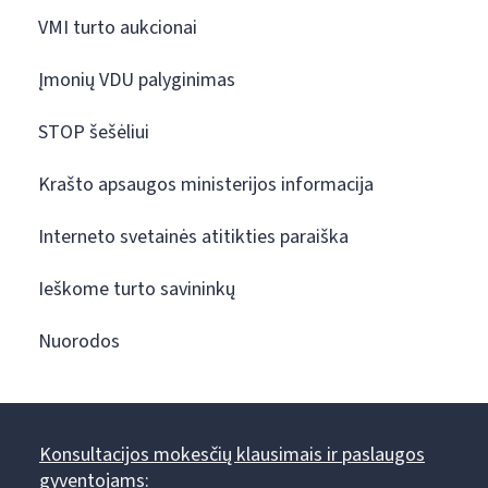
VMI turto aukcionai
Įmonių VDU palyginimas
STOP šešėliui
Krašto apsaugos ministerijos informacija
Interneto svetainės atitikties paraiška
Ieškome turto savininkų
Nuorodos
Konsultacijos mokesčių klausimais ir paslaugos
gyventojams: