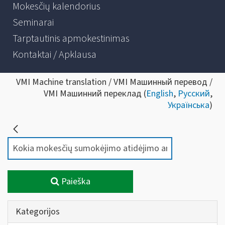
Mokesčių kalendorius
Seminarai
Tarptautinis apmokestinimas
Kontaktai / Apklausa
VMI Machine translation / VMI Машинный перевод /
VMI Машинний переклад (
English
,
Русский
,
Українська
)
Paieška
Kategorijos