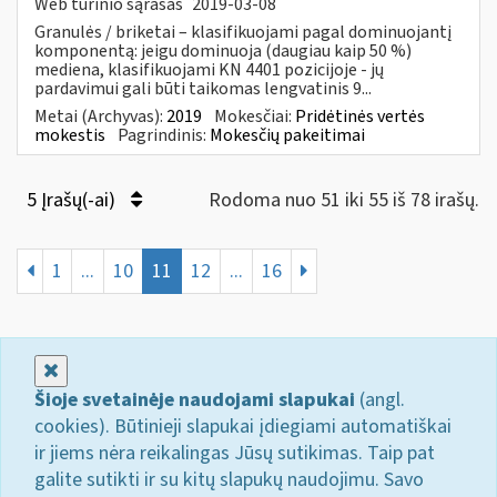
Web turinio sąrašas
2019-03-08
Granulės / briketai – klasifikuojami pagal dominuojantį
komponentą: jeigu dominuoja (daugiau kaip 50 %)
mediena, klasifikuojami KN 4401 pozicijoje - jų
pardavimui gali būti taikomas lengvatinis 9...
Metai (Archyvas):
2019
Mokesčiai:
Pridėtinės vertės
mokestis
Pagrindinis:
Mokesčių pakeitimai
5 Įrašų(-ai)
Rodoma nuo 51 iki 55 iš 78 irašų.
1
...
10
11
12
...
16
Uždaryti
Šioje svetainėje naudojami slapukai
(angl.
cookies). Būtinieji slapukai įdiegiami automatiškai
ir jiems nėra reikalingas Jūsų sutikimas. Taip pat
galite sutikti ir su kitų slapukų naudojimu. Savo