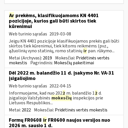
Ar
prekėms, klasifikuojamoms KN 4401
pozicijoje, kurios gali būti skirtos tiek
kūrenimui
Web turinio sąrašas
2019-03-08
Jeigu KN 4401 pozicijoje klasifikuojamos prekės gali būti
skirtos tiek kūrenimui, tiek kitoms reikmėms (pvz.,
ąžuolinių vyno statinių, romo statinių
ir
pan. rūkymo...
Metai (Archyvas):
2019
Mokesčiai:
Pridėtinės vertės
mokestis
Pagrindinis:
Mokesčių pakeitimai
Dėl 2022 m. balandžio 11 d. įsakymo Nr. VA-31
įsigaliojimo
Web turinio sąrašas
2022-04-15
Informuojame, kad nuo 202
2
m. balandžio 1
2
d.
įsigaliojo Valstybinės
mokesčių
inspekcijos prie
Lietuvos Respublikos...
Metai:
2022
Mokesčiai:
Pridėtinės vertės mokestis
Formų FR0608
ir
FR0600 naujos versijos nuo
2026 m. sausio 1 d.