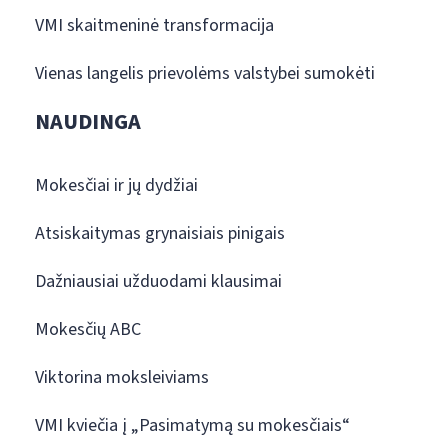
VMI skaitmeninė transformacija
Vienas langelis prievolėms valstybei sumokėti
NAUDINGA
Mokesčiai ir jų dydžiai
Atsiskaitymas grynaisiais pinigais
Dažniausiai užduodami klausimai
Mokesčių ABC
Viktorina moksleiviams
VMI kviečia į „Pasimatymą su mokesčiais“