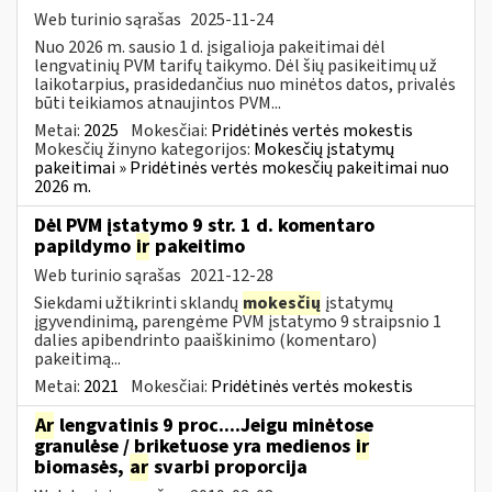
Web turinio sąrašas
2025-11-24
Nuo 2026 m. sausio 1 d. įsigalioja pakeitimai dėl
lengvatinių PVM tarifų taikymo. Dėl šių pasikeitimų už
laikotarpius, prasidedančius nuo minėtos datos, privalės
būti teikiamos atnaujintos PVM...
Metai:
2025
Mokesčiai:
Pridėtinės vertės mokestis
Mokesčių žinyno kategorijos:
Mokesčių įstatymų
pakeitimai » Pridėtinės vertės mokesčių pakeitimai nuo
2026 m.
Dėl PVM įstatymo 9 str. 1 d. komentaro
papildymo
ir
pakeitimo
Web turinio sąrašas
2021-12-28
Siekdami užtikrinti sklandų
mokesčių
įstatymų
įgyvendinimą, parengėme PVM įstatymo 9 straipsnio 1
dalies apibendrinto paaiškinimo (komentaro)
pakeitimą...
Metai:
2021
Mokesčiai:
Pridėtinės vertės mokestis
Ar
lengvatinis 9 proc....Jeigu minėtose
granulėse / briketuose yra medienos
ir
biomasės,
ar
svarbi proporcija