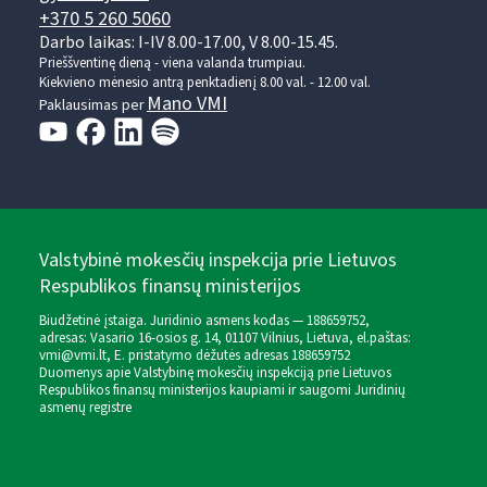
+370 5 260 5060
Darbo laikas: I-IV 8.00-17.00, V 8.00-15.45.
Prieššventinę dieną - viena valanda trumpiau.
Kiekvieno mėnesio antrą penktadienį 8.00 val. - 12.00 val.
Mano VMI
Paklausimas per
Valstybinė mokesčių inspekcija prie Lietuvos
Respublikos finansų ministerijos
Biudžetinė įstaiga. Juridinio asmens kodas — 188659752,
adresas: Vasario 16-osios g. 14, 01107 Vilnius, Lietuva, el.paštas:
vmi@vmi.lt
, E. pristatymo dėžutės adresas 188659752
Duomenys apie Valstybinę mokesčių inspekciją prie Lietuvos
Respublikos finansų ministerijos kaupiami ir saugomi Juridinių
asmenų registre