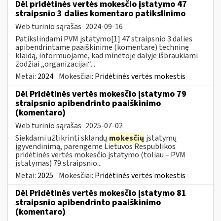
Dėl pridėtinės vertės mokesčio įstatymo 47
straipsnio 3 dalies komentaro patikslinimo
Web turinio sąrašas
2024-09-16
Patikslindami PVM įstatymo[1] 47 straipsnio 3 dalies
apibendrintame paaiškinime (komentare) techninę
klaidą, informuojame, kad minėtoje dalyje išbraukiami
žodžiai „organizacijai“...
Metai:
2024
Mokesčiai:
Pridėtinės vertės mokestis
Dėl Pridėtinės vertės mokesčio įstatymo 79
straipsnio apibendrinto paaiškinimo
(komentaro)
Web turinio sąrašas
2025-07-02
Siekdami užtikrinti sklandų
mokesčių
įstatymų
įgyvendinimą, parengėme Lietuvos Respublikos
pridėtinės vertės mokesčio įstatymo (toliau – PVM
įstatymas) 79 straipsnio...
Metai:
2025
Mokesčiai:
Pridėtinės vertės mokestis
Dėl Pridėtinės vertės mokesčio įstatymo 81
straipsnio apibendrinto paaiškinimo
(komentaro)