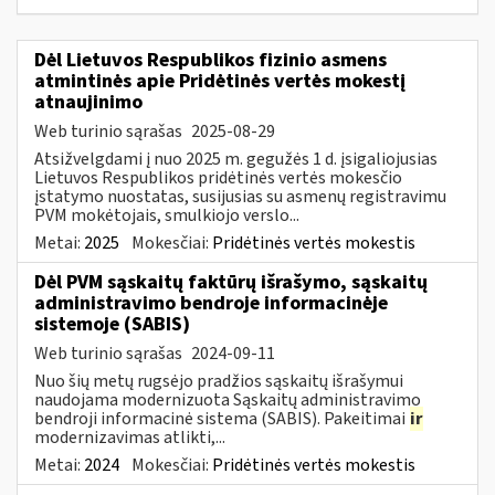
Dėl Lietuvos Respublikos fizinio asmens
atmintinės apie Pridėtinės vertės mokestį
atnaujinimo
Web turinio sąrašas
2025-08-29
Atsižvelgdami į nuo 2025 m. gegužės 1 d. įsigaliojusias
Lietuvos Respublikos pridėtinės vertės mokesčio
įstatymo nuostatas, susijusias su asmenų registravimu
PVM mokėtojais, smulkiojo verslo...
Metai:
2025
Mokesčiai:
Pridėtinės vertės mokestis
Dėl PVM sąskaitų faktūrų išrašymo, sąskaitų
administravimo bendroje informacinėje
sistemoje (SABIS)
Web turinio sąrašas
2024-09-11
Nuo šių metų rugsėjo pradžios sąskaitų išrašymui
naudojama modernizuota Sąskaitų administravimo
bendroji informacinė sistema (SABIS). Pakeitimai
ir
modernizavimas atlikti,...
Metai:
2024
Mokesčiai:
Pridėtinės vertės mokestis