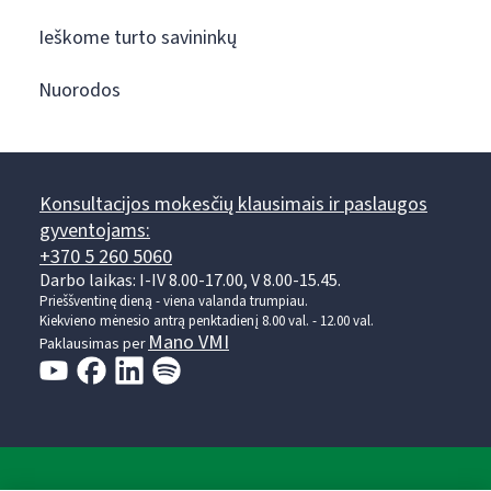
Ieškome turto savininkų
Nuorodos
Konsultacijos mokesčių klausimais ir paslaugos
gyventojams:
+370 5 260 5060
Darbo laikas: I-IV 8.00-17.00, V 8.00-15.45.
Prieššventinę dieną - viena valanda trumpiau.
Kiekvieno mėnesio antrą penktadienį 8.00 val. - 12.00 val.
Mano VMI
Paklausimas per