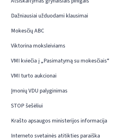
Atsiskaitymas grynaisiais pinigais
Dažniausiai užduodami klausimai
Mokesčių ABC
Viktorina moksleiviams
VMI kviečia į „Pasimatymą su mokesčiais“
VMI turto aukcionai
Įmonių VDU palyginimas
STOP šešėliui
Krašto apsaugos ministerijos informacija
Interneto svetainės atitikties paraiška