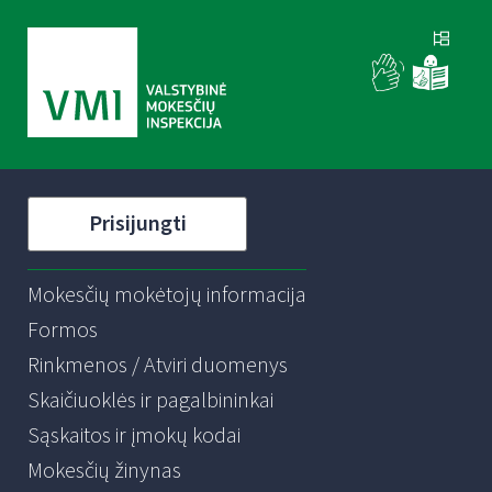
Prisijungti
Mokesčių mokėtojų informacija
Formos
Rinkmenos / Atviri duomenys
Skaičiuoklės ir pagalbininkai
Sąskaitos ir įmokų kodai
Mokesčių žinynas