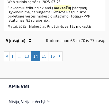
Web turinio sąrašas
2025-07-28
Siekdami užtikrinti sklandų
mokesčių
įstatymų
įgyvendinimą, parengėme Lietuvos Respublikos
pridėtinės vertės mokesčio įstatymo (toliau –PVM
įstatymas) 81 straipsnio...
Metai:
2025
Mokesčiai:
Pridėtinės vertės mokestis
5 Įrašų(-ai)
Rodoma nuo 66 iki 70 iš 77 irašų.
1
...
13
14
15
16
APIE VMI
Misija, Vizija ir Vertybės