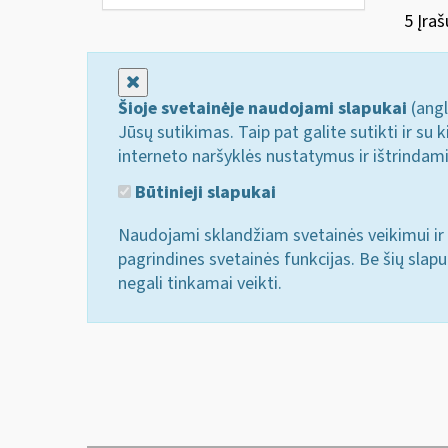
5 Įraš
Uždaryti
Šioje svetainėje naudojami slapukai
(angl
Jūsų sutikimas. Taip pat galite sutikti ir s
interneto naršyklės nustatymus ir ištrindam
Būtinieji slapukai
Naudojami sklandžiam svetainės veikimui ir 
pagrindines svetainės funkcijas. Be šių slap
negali tinkamai veikti.