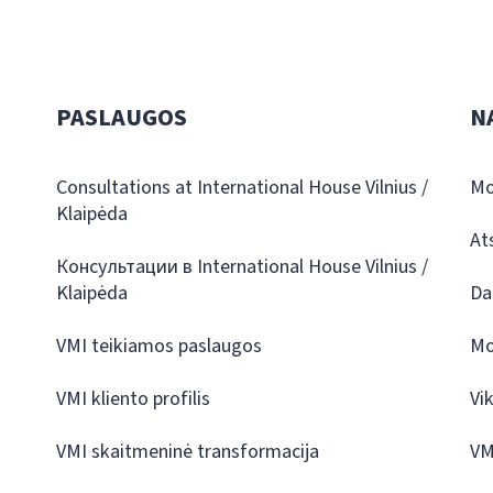
PASLAUGOS
N
Consultations at International House Vilnius /
Mo
Klaipėda
At
Консультации в International House Vilnius /
Klaipėda
Da
VMI teikiamos paslaugos
Mo
VMI kliento profilis
Vi
VMI skaitmeninė transformacija
VM