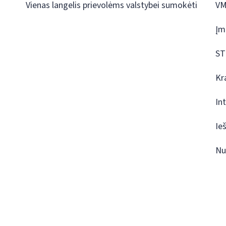
Vienas langelis prievolėms valstybei sumokėti
VM
Įm
ST
Kr
In
Ie
Nu