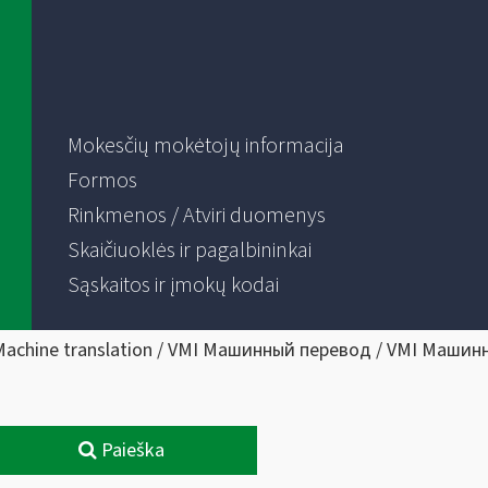
Mokesčių mokėtojų informacija
Formos
Rinkmenos / Atviri duomenys
Skaičiuoklės ir pagalbininkai
Sąskaitos ir įmokų kodai
Machine translation / VMI Машинный перевод / VMI Машин
Paieška