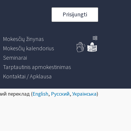
Prisijungti
Mokesčių žinynas
Mokesčių kalendorius
Seminarai
Tarptautinis apmokestinimas
Kontaktai / Apklausa
ний переклад (
English
,
Русский
,
Українська
)