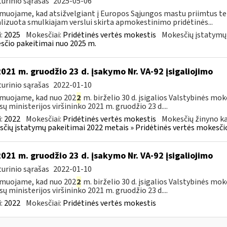
urinio sąrašas
2025-05-06
muojame, kad atsižvelgiant į Europos Sąjungos mastu priimtus tei
lizuota smulkiajam verslui skirta apmokestinimo pridėtinės...
:
2025
Mokesčiai:
Pridėtinės vertės mokestis
Mokesčių įstatymų
čio pakeitimai nuo 2025 m.
2021 m. gruodžio 23 d. įsakymo Nr. VA-92 įsigaliojimo
urinio sąrašas
2022-01-10
muojame, kad nuo 202
2
m. birželio 30 d. įsigalios Valstybinės mo
sų ministerijos viršininko 2021 m. gruodžio 23 d....
:
2022
Mokesčiai:
Pridėtinės vertės mokestis
Mokesčių žinyno ka
čių įstatymų pakeitimai 2022 metais » Pridėtinės vertės mokesči
2021 m. gruodžio 23 d. įsakymo Nr. VA-92 įsigaliojimo
urinio sąrašas
2022-01-10
muojame, kad nuo 202
2
m. birželio 30 d. įsigalios Valstybinės mo
sų ministerijos viršininko 2021 m. gruodžio 23 d....
:
2022
Mokesčiai:
Pridėtinės vertės mokestis