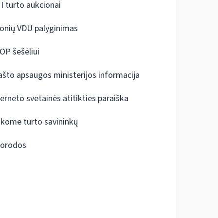
I turto aukcionai
onių VDU palyginimas
OP šešėliui
ašto apsaugos ministerijos informacija
terneto svetainės atitikties paraiška
škome turto savininkų
orodos