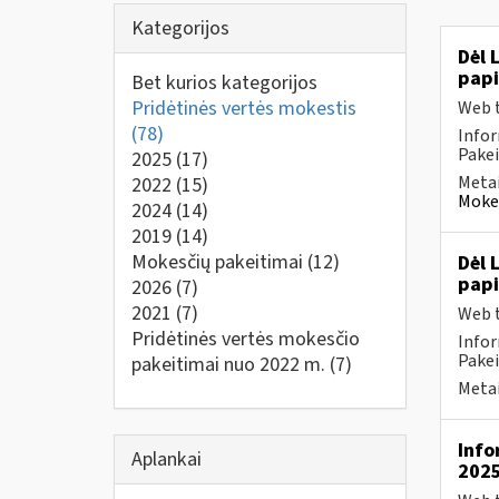
Kategorijos
Dėl 
pap
Bet kurios kategorijos
Pridėtinės vertės mokestis
Web t
(78)
Infor
Pakei
2025
(17)
Metai
2022
(15)
Mokes
2024
(14)
2019
(14)
Mokesčių pakeitimai
(12)
Dėl 
pap
2026
(7)
2021
(7)
Web t
Pridėtinės vertės mokesčio
Infor
Pakei
pakeitimai nuo 2022 m.
(7)
Metai
Info
Aplankai
2025