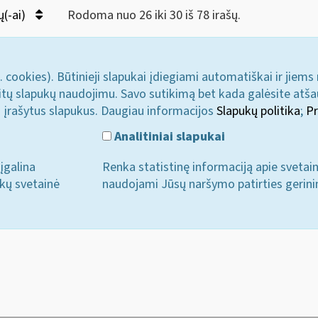
ų(-ai)
Rodoma nuo 26 iki 30 iš 78 irašų.
. cookies). Būtinieji slapukai įdiegiami automatiškai ir jiems
u kitų slapukų naudojimu. Savo sutikimą bet kada galėsite atš
i įrašytus slapukus. Daugiau informacijos
Slapukų politika
;
Pr
Analitiniai slapukai
įgalina
Renka statistinę informaciją apie svetai
ukų svetainė
naudojami Jūsų naršymo patirties gerini