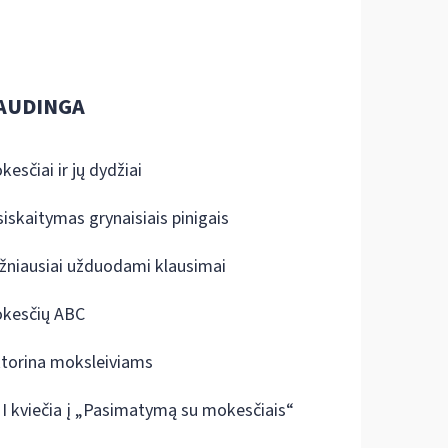
AUDINGA
kesčiai ir jų dydžiai
siskaitymas grynaisiais pinigais
žniausiai užduodami klausimai
kesčių ABC
ktorina moksleiviams
I kviečia į „Pasimatymą su mokesčiais“