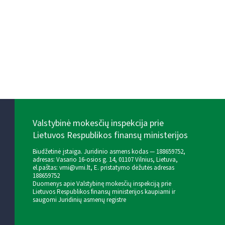
Valstybinė mokesčių inspekcija prie
Lietuvos Respublikos finansų ministerijos
Biudžetinė įstaiga. Juridinio asmens kodas — 188659752,
adresas: Vasario 16-osios g. 14, 01107 Vilnius, Lietuva,
el.paštas:
vmi@vmi.lt
, E. pristatymo dėžutės adresas
188659752
Duomenys apie Valstybinę mokesčių inspekciją prie
Lietuvos Respublikos finansų ministerijos kaupiami ir
saugomi Juridinių asmenų registre