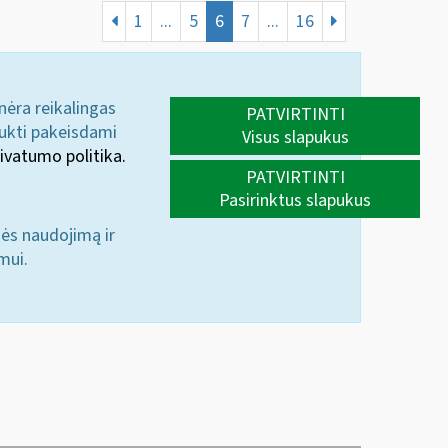
1
...
5
6
7
...
16
 nėra reikalingas
PATVIRTINTI
aukti pakeisdami
Visus slapukus
ivatumo politika.
PATVIRTINTI
Pasirinktus slapukus
nės naudojimą ir
mui.