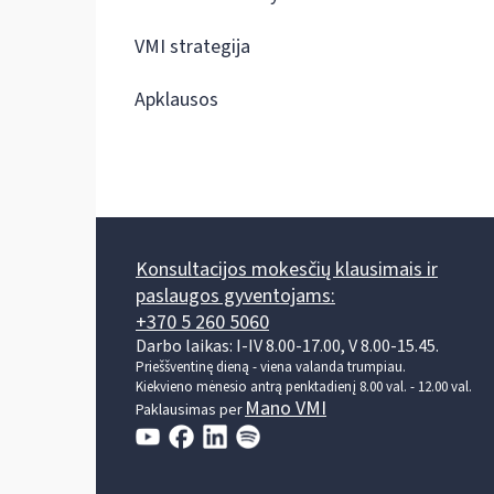
VMI strategija
Apklausos
Konsultacijos mokesčių klausimais ir
paslaugos gyventojams:
+370 5 260 5060
Darbo laikas: I-IV 8.00-17.00, V 8.00-15.45.
Prieššventinę dieną - viena valanda trumpiau.
Kiekvieno mėnesio antrą penktadienį 8.00 val. - 12.00 val.
Mano VMI
Paklausimas per