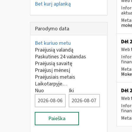
Web t
Bet kurį aplanką
Infor
aktua
Metai
mokes
Parodymo data
Dėl 
Bet kuriuo metu
Praėjusią valandą
Web t
Paskutines 24 valandas
Infor
finan
Praėjusią savaitę
Metai
Praėjusį mėnesį
Mokes
Praėjusiais metais
Laikotarpyje…
Nuo
Iki
Dėl 
Web t
Infor
finan
Paieška
Metai