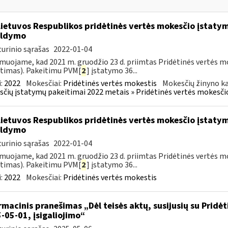
Lietuvos Respublikos pridėtinės vertės mokesčio įstaty
ildymo
urinio sąrašas
2022-01-04
muojame, kad 2021 m. gruodžio 23 d. priimtas Pridėtinės vertės m
timas). Pakeitimu PVM[
2
] įstatymo 36...
:
2022
Mokesčiai:
Pridėtinės vertės mokestis
Mokesčių žinyno ka
čių įstatymų pakeitimai 2022 metais » Pridėtinės vertės mokesči
Lietuvos Respublikos pridėtinės vertės mokesčio įstaty
ildymo
urinio sąrašas
2022-01-04
muojame, kad 2021 m. gruodžio 23 d. priimtas Pridėtinės vertės m
timas). Pakeitimu PVM[
2
] įstatymo 36...
:
2022
Mokesčiai:
Pridėtinės vertės mokestis
rmacinis pranešimas „Dėl teisės aktų, susijusių su Pridė
-05-01, įsigaliojimo“