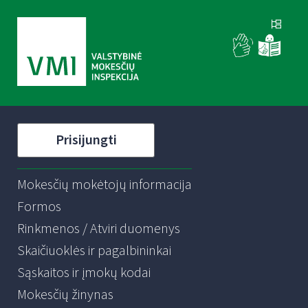
Prisijungti
Mokesčių mokėtojų informacija
Formos
Rinkmenos / Atviri duomenys
Skaičiuoklės ir pagalbininkai
Sąskaitos ir įmokų kodai
Mokesčių žinynas