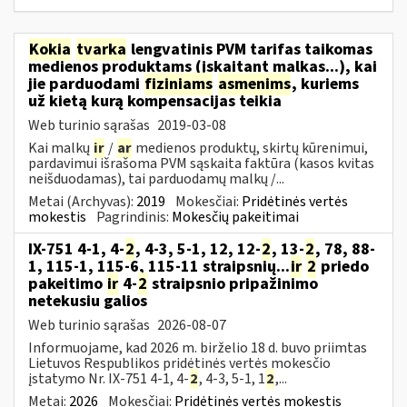
Kokia
tvarka
lengvatinis PVM tarifas taikomas
medienos produktams (įskaitant malkas...), kai
jie parduodami
fiziniams
asmenims
, kuriems
už kietą kurą kompensacijas teikia
Web turinio sąrašas
2019-03-08
Kai malkų
ir
/
ar
medienos produktų, skirtų kūrenimui,
pardavimui išrašoma PVM sąskaita faktūra (kasos kvitas
neišduodamas), tai parduodamų malkų /...
Metai (Archyvas):
2019
Mokesčiai:
Pridėtinės vertės
mokestis
Pagrindinis:
Mokesčių pakeitimai
IX-751 4-1, 4-
2
, 4-3, 5-1, 12, 12-
2
, 13-
2
, 78, 88-
1, 115-1, 115-6, 115-11 straipsnių...
ir
2
priedo
pakeitimo
ir
4-
2
straipsnio pripažinimo
netekusiu galios
Web turinio sąrašas
2026-08-07
Informuojame, kad 2026 m. birželio 18 d. buvo priimtas
Lietuvos Respublikos pridėtinės vertės mokesčio
įstatymo Nr. IX-751 4-1, 4-
2
, 4-3, 5-1, 1
2
,...
Metai:
2026
Mokesčiai:
Pridėtinės vertės mokestis