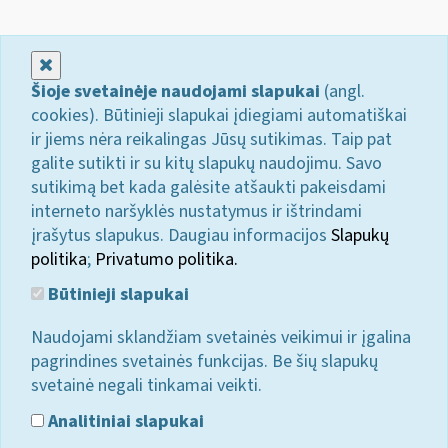
Uždaryti
Šioje svetainėje naudojami slapukai
(angl.
cookies). Būtinieji slapukai įdiegiami automatiškai
ir jiems nėra reikalingas Jūsų sutikimas. Taip pat
galite sutikti ir su kitų slapukų naudojimu. Savo
sutikimą bet kada galėsite atšaukti pakeisdami
interneto naršyklės nustatymus ir ištrindami
įrašytus slapukus. Daugiau informacijos
Slapukų
politika
;
Privatumo politika.
Būtinieji slapukai
Naudojami sklandžiam svetainės veikimui ir įgalina
pagrindines svetainės funkcijas. Be šių slapukų
svetainė negali tinkamai veikti.
Analitiniai slapukai