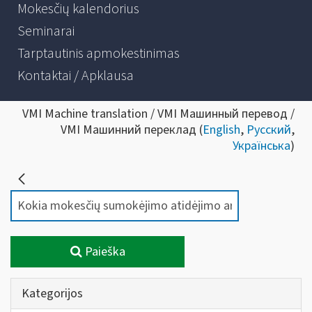
Mokesčių kalendorius
Seminarai
Tarptautinis apmokestinimas
Kontaktai / Apklausa
VMI Machine translation / VMI Машинный перевод /
VMI Машинний переклад (
English
,
Русский
,
Українська
)
Paieška
Kategorijos