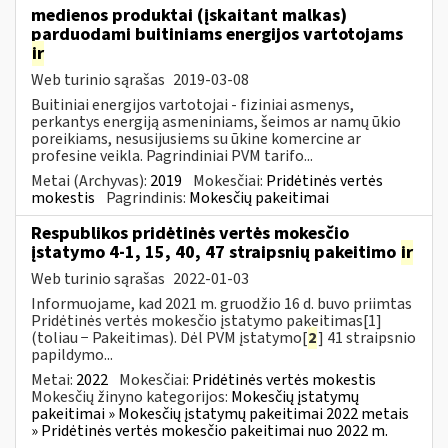
medienos produktai (įskaitant malkas)
parduodami buitiniams energijos vartotojams
ir
Web turinio sąrašas
2019-03-08
Buitiniai energijos vartotojai - fiziniai asmenys,
perkantys energiją asmeniniams, šeimos ar namų ūkio
poreikiams, nesusijusiems su ūkine komercine ar
profesine veikla. Pagrindiniai PVM tarifo...
Metai (Archyvas):
2019
Mokesčiai:
Pridėtinės vertės
mokestis
Pagrindinis:
Mokesčių pakeitimai
Respublikos pridėtinės vertės mokesčio
įstatymo 4-1, 15, 40, 47 straipsnių pakeitimo
ir
Web turinio sąrašas
2022-01-03
Informuojame, kad 2021 m. gruodžio 16 d. buvo priimtas
Pridėtinės vertės mokesčio įstatymo pakeitimas[1]
(toliau − Pakeitimas). Dėl PVM įstatymo[
2
] 41 straipsnio
papildymo...
Metai:
2022
Mokesčiai:
Pridėtinės vertės mokestis
Mokesčių žinyno kategorijos:
Mokesčių įstatymų
pakeitimai » Mokesčių įstatymų pakeitimai 2022 metais
» Pridėtinės vertės mokesčio pakeitimai nuo 2022 m.