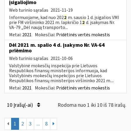
įsigaliojimo
Web turinio sąrašas
2021-11-19
Informuojame, kad nuo 202
2
m. sausio 1 d. įsigalios VMI
prie FM viršininko 2021 m. lapkričio 1
2
d. įsakymas Nr.
VA-79 „Dėl naują transporto...
Metai:
2021
Mokesčiai:
Pridėtinės vertės mokestis
Dėl 2021 m. spalio 4 d. įsakymo Nr. VA-64
priėmimo
Web turinio sąrašas
2021-10-06
Valstybinė mokesčių inspekcija prie Lietuvos
Respublikos finansų ministerijos informuoja, kad
Valstybinės mokesčių inspekcijos prie Lietuvos
Respublikos finansų ministerijos viršininko 2021 m....
Metai:
2021
Mokesčiai:
Pridėtinės vertės mokestis
10 Įrašų(-ai)
Rodoma nuo 1 iki 10 iš 78 irašų.
1
2
3
...
8