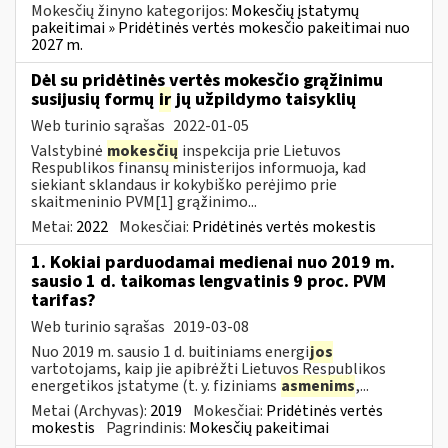
Mokesčių žinyno kategorijos:
Mokesčių įstatymų
pakeitimai » Pridėtinės vertės mokesčio pakeitimai nuo
2027 m.
Dėl su pridėtinės vertės mokesčio grąžinimu
susijusių formų
ir
jų užpildymo taisyklių
Web turinio sąrašas
2022-01-05
Valstybinė
mokesčių
inspekcija prie Lietuvos
Respublikos finansų ministerijos informuoja, kad
siekiant sklandaus ir kokybiško perėjimo prie
skaitmeninio PVM[1] grąžinimo...
Metai:
2022
Mokesčiai:
Pridėtinės vertės mokestis
1. Kokiai parduodamai medienai nuo 2019 m.
sausio 1 d. taikomas lengvatinis 9 proc. PVM
tarifas?
Web turinio sąrašas
2019-03-08
Nuo 2019 m. sausio 1 d. buitiniams energi
jos
vartotojams, kaip jie apibrėžti Lietuvos Respublikos
energetikos įstatyme (t. y. fiziniams
asmenims
,...
Metai (Archyvas):
2019
Mokesčiai:
Pridėtinės vertės
mokestis
Pagrindinis:
Mokesčių pakeitimai