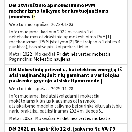
Dėl atvirkštinio apmokestinimo PVM
mechanizmo taikymo bankrutuojančioms
įmonėms
ir
Web turinio sąrašas
2022-01-03
Informuojame, kad nuo 2022 m. sausio 1 d.
nebetaikomas atvirkštinio apmokestinimo PVM[1]
mechanizmas (PVM įstatymo[2] 96 straipsnio 1 dalies 4
punktas), tais atvejais, kai prekes tiekia...
Metai:
2022
Mokesčiai:
Pridėtinės vertės mokestis
Pagrindinis:
Mokesčio naujiena
Dėl Mokestinių prievolių, kai elektros energiją iš
atsinaujinančių šaltinių gaminantis vartotojas
pasirenka grynojo atsiskaitymo modelį
Web turinio sąrašas
2025-11-28
Informuojame, kad atsižvelgdami į mokesčių
mokėtojams kilusius klausimus dėl grynojo
atsiskaitymo modelio taikymo bei surinkę kitų valstybių
narių praktiką, patikslinamas 2024 m. liepos 5...
Metai:
2025
Mokesčiai:
Pridėtinės vertės mokestis
Dėl 2021 m. lapkričio 12 d. įsakymo Nr. VA-79