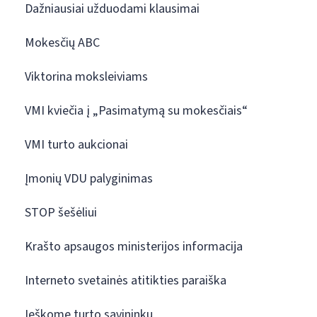
Dažniausiai užduodami klausimai
Mokesčių ABC
Viktorina moksleiviams
VMI kviečia į „Pasimatymą su mokesčiais“
VMI turto aukcionai
Įmonių VDU palyginimas
STOP šešėliui
Krašto apsaugos ministerijos informacija
Interneto svetainės atitikties paraiška
Ieškome turto savininkų