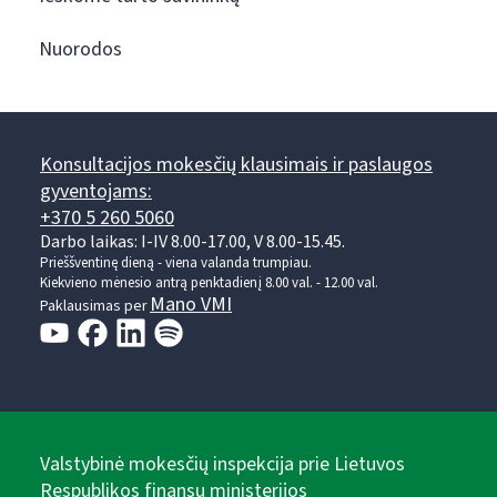
Nuorodos
Konsultacijos mokesčių klausimais ir paslaugos
gyventojams:
+370 5 260 5060
Darbo laikas: I-IV 8.00-17.00, V 8.00-15.45.
Prieššventinę dieną - viena valanda trumpiau.
Kiekvieno mėnesio antrą penktadienį 8.00 val. - 12.00 val.
Mano VMI
Paklausimas per
Valstybinė mokesčių inspekcija prie Lietuvos
Respublikos finansų ministerijos