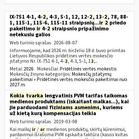
IX-751 4-1, 4-
2
, 4-3, 5-1, 12, 12-
2
, 13-
2
, 78, 88-
1, 115-1, 115-6, 115-11 straipsnių...
ir
2
priedo
pakeitimo
ir
4-
2
straipsnio pripažinimo
netekusiu galios
Web turinio sąrašas
2026-08-07
Informuojame, kad 2026 m. birželio 18 d. buvo priimtas
Lietuvos Respublikos pridėtinės vertės mokesčio
įstatymo Nr. IX-751 4-1, 4-
2
, 4-3, 5-1, 1
2
,...
Metai:
2026
Mokesčiai:
Pridėtinės vertės mokestis
Mokesčių žinyno kategorijos:
Mokesčių įstatymų
pakeitimai » Pridėtinės vertės mokesčio pakeitimai nuo
2027 m.
Kokia
tvarka
lengvatinis PVM tarifas taikomas
medienos produktams (įskaitant malkas...), kai
jie parduodami
fiziniams
asmenims
, kuriems
už kietą kurą kompensacijas teikia
Web turinio sąrašas
2019-03-08
Kai malkų
ir
/
ar
medienos produktų, skirtų kūrenimui,
pardavimui išrašoma PVM sąskaita faktūra (kasos kvitas