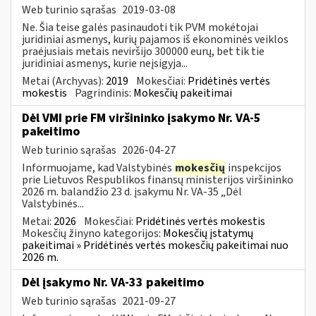
Web turinio sąrašas
2019-03-08
Ne. Šia teise galės pasinaudoti tik PVM mokėtojai
juridiniai asmenys, kurių pajamos iš ekonominės veiklos
praėjusiais metais neviršijo 300000 eurų, bet tik tie
juridiniai asmenys, kurie neįsigyja...
Metai (Archyvas):
2019
Mokesčiai:
Pridėtinės vertės
mokestis
Pagrindinis:
Mokesčių pakeitimai
Dėl VMI prie FM viršininko įsakymo Nr. VA-5
pakeitimo
Web turinio sąrašas
2026-04-27
Informuojame, kad Valstybinės
mokesčių
inspekcijos
prie Lietuvos Respublikos finansų ministerijos viršininko
2026 m. balandžio 23 d. įsakymu Nr. VA-35 „Dėl
Valstybinės...
Metai:
2026
Mokesčiai:
Pridėtinės vertės mokestis
Mokesčių žinyno kategorijos:
Mokesčių įstatymų
pakeitimai » Pridėtinės vertės mokesčių pakeitimai nuo
2026 m.
Dėl įsakymo Nr. VA-33 pakeitimo
Web turinio sąrašas
2021-09-27