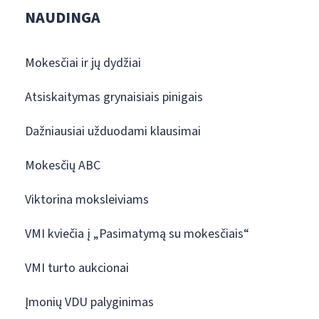
NAUDINGA
Mokesčiai ir jų dydžiai
Atsiskaitymas grynaisiais pinigais
Dažniausiai užduodami klausimai
Mokesčių ABC
Viktorina moksleiviams
VMI kviečia į „Pasimatymą su mokesčiais“
VMI turto aukcionai
Įmonių VDU palyginimas