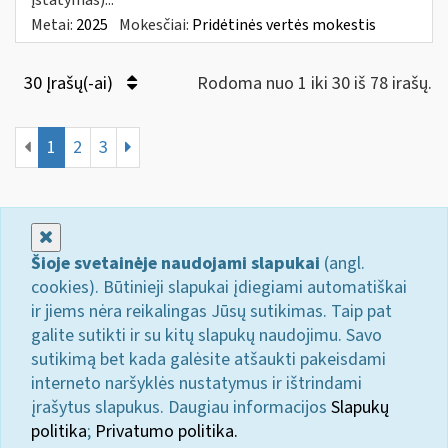
Metai:
2025
Mokesčiai:
Pridėtinės vertės mokestis
30 Įrašų(-ai)
Rodoma nuo 1 iki 30 iš 78 irašų.
1
2
3
Uždaryti
Šioje svetainėje naudojami slapukai
(angl.
cookies). Būtinieji slapukai įdiegiami automatiškai
ir jiems nėra reikalingas Jūsų sutikimas. Taip pat
galite sutikti ir su kitų slapukų naudojimu. Savo
sutikimą bet kada galėsite atšaukti pakeisdami
interneto naršyklės nustatymus ir ištrindami
įrašytus slapukus. Daugiau informacijos
Slapukų
politika
;
Privatumo politika.