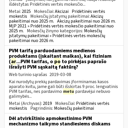
išdėstytas Pridėtinės vertės mokesčio...
Metai:
2025
Mokesčiai:
Akcizai
Pridėtinės vertės
mokestis
Mokesčių įstatymų pakeitimai:
Akcizų
pakeitimai nuo 2025 m.
Akcizų pakeitimai nuo 2026 m.
MĮP 2021 » Pridėtinės vertės mokesčio pakeitimai nuo
2025 m.
Mokesčių žinyno kategorijos:
Mokesčių
įstatymų pakeitimai » Pridėtinės vertės mokesčių
pakeitimai nuo 2026 m.
PVM tarifą parduodamiems medienos
produktams (įskaitant malkas), kai fiziniam
(
ar
...PVM tarifas, o
po
to pirkėjas paprašo
išrašyti PVM sąskaitą faktūrą?
Web turinio sąrašas
2019-03-08
Kai nurodytų prekių pardavimas įforminamas kasos
aparato kvitu, jame gali būti išskirtas 9 proc. lengvatinis
PVM tarifas, nes pardavimo
metu
pardavėjui nebuvo
galimybės...
Metai (Archyvas):
2019
Mokesčiai:
Pridėtinės vertės
mokestis
Pagrindinis:
Mokesčių pakeitimai
Dėl atvirkštinio apmokestinimo PVM
mechanizmo taikymo standiesiems diskams