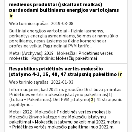
medienos produktai (įskaitant malkas)
parduodami buitiniams energijos vartotojams
ir
Web turinio sąrašas
2019-03-08
Buitiniai energijos vartotojai - fiziniai asmenys,
perkantys energiją asmeniniams, šeimos ar namų ūkio
poreikiams, nesusijusiems su ūkine komercine ar
profesine veikla. Pagrindiniai PVM tarifo...
Metai (Archyvas):
2019
Mokesčiai:
Pridėtinės vertės
mokestis
Pagrindinis:
Mokesčių pakeitimai
Respublikos pridėtinės vertės mokesčio
įstatymo 4-1, 15, 40, 47 straipsnių pakeitimo
ir
Web turinio sąrašas
2022-01-03
Informuojame, kad 2021 m. gruodžio 16 d. buvo priimtas
Pridėtinės vertės mokesčio įstatymo pakeitimas[1]
(toliau − Pakeitimas). Dėl PVM įstatymo[
2
] 41 straipsnio
papildymo...
Metai:
2022
Mokesčiai:
Pridėtinės vertės mokestis
Mokesčių žinyno kategorijos:
Mokesčių įstatymų
pakeitimai » Mokesčių įstatymų pakeitimai 2022 metais
» Pridėtinės vertės mokesčio pakeitimai nuo 2022 m.