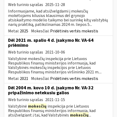
Web turinio sąrašas
2025-11-28
Informuojame, kad atsižvelgdami į mokesčių
mokėtojams kilusius klausimus dėl grynojo
atsiskaitymo modelio taikymo bei surinkę kitų valstybių
narių praktiką, patikslinamas 2024 m. liepos 5...
Metai:
2025
Mokesčiai:
Pridėtinės vertės mokestis
Dėl 2021 m. spalio 4 d. įsakymo Nr. VA-64
priėmimo
Web turinio sąrašas
2021-10-06
Valstybinė mokesčių inspekcija prie Lietuvos
Respublikos finansų ministerijos informuoja, kad
Valstybinės mokesčių inspekcijos prie Lietuvos
Respublikos finansų ministerijos viršininko 2021 m....
Metai:
2021
Mokesčiai:
Pridėtinės vertės mokestis
Dėl 2004 m. kovo 10 d. įsakymo Nr. VA-32
pripažinimo netekusiu galios
Web turinio sąrašas
2021-11-15
Valstybinė
mokesčių
inspekcija prie Lietuvos
Respublikos finansų ministerijos informuoja, kad
atsižvelgiant į tai, kad Valstybinės
mokesčių
...