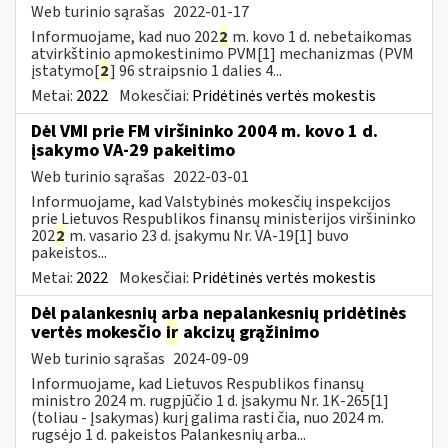
Web turinio sąrašas
2022-01-17
Informuojame, kad nuo 202
2
m. kovo 1 d. nebetaikomas
atvirkštinio apmokestinimo PVM[1] mechanizmas (PVM
įstatymo[
2
] 96 straipsnio 1 dalies 4...
Metai:
2022
Mokesčiai:
Pridėtinės vertės mokestis
Dėl VMI prie FM viršininko 2004 m. kovo 1 d.
įsakymo VA-29 pakeitimo
Web turinio sąrašas
2022-03-01
Informuojame, kad Valstybinės mokesčių inspekcijos
prie Lietuvos Respublikos finansų ministerijos viršininko
202
2
m. vasario 23 d. įsakymu Nr. VA-19[1] buvo
pakeistos...
Metai:
2022
Mokesčiai:
Pridėtinės vertės mokestis
Dėl palankesnių arba nepalankesnių pridėtinės
vertės mokesčio
ir
akcizų grąžinimo
Web turinio sąrašas
2024-09-09
Informuojame, kad Lietuvos Respublikos finansų
ministro 2024 m. rugpjūčio 1 d. įsakymu Nr. 1K-265[1]
(toliau - Įsakymas) kurį galima rasti čia, nuo 2024 m.
rugsėjo 1 d. pakeistos Palankesnių arba...