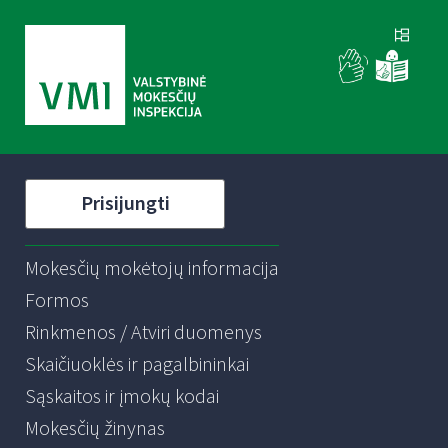
Prisijungti
Mokesčių mokėtojų informacija
Formos
Rinkmenos / Atviri duomenys
Skaičiuoklės ir pagalbininkai
Sąskaitos ir įmokų kodai
Mokesčių žinynas