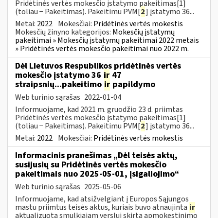
Pridėtinės vertės mokesčio įstatymo pakeitimas[1]
(toliau − Pakeitimas). Pakeitimu PVM[
2
] įstatymo 36...
Metai:
2022
Mokesčiai:
Pridėtinės vertės mokestis
Mokesčių žinyno kategorijos:
Mokesčių įstatymų
pakeitimai » Mokesčių įstatymų pakeitimai 2022 metais
» Pridėtinės vertės mokesčio pakeitimai nuo 2022 m.
Dėl Lietuvos Respublikos pridėtinės vertės
mokesčio įstatymo 36
ir
47
straipsnių...pakeitimo
ir
papildymo
Web turinio sąrašas
2022-01-04
Informuojame, kad 2021 m. gruodžio 23 d. priimtas
Pridėtinės vertės mokesčio įstatymo pakeitimas[1]
(toliau − Pakeitimas). Pakeitimu PVM[
2
] įstatymo 36...
Metai:
2022
Mokesčiai:
Pridėtinės vertės mokestis
Informacinis pranešimas „Dėl teisės aktų,
susijusių su Pridėtinės vertės mokesčio
pakeitimais nuo 2025-05-01, įsigaliojimo“
Web turinio sąrašas
2025-05-06
Informuojame, kad atsižvelgiant į Europos Sąjungos
mastu priimtus teisės aktus, kuriais buvo atnaujinta
ir
aktualizuota smulkiajam verslui skirta apmokestinimo