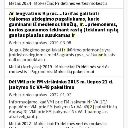
Metai:
2024
Mokesčiai:
Pridėtinės vertės mokestis
Ar
lengvatinis 9 proc....tarifas gali būti
taikomas uždegimo pagaliukams, kurie
gaminami iš medienos likučių,
ir
...priemonėms,
kurios gaunamos tekinant rąstą (tekinant rąstą
gautas plaušas susukamas
ir
Web turinio sąrašas
2019-03-08
Jeigu uždegimo pagaliukai
ir
įkūrimo priemonės yra
įmirkytos degiomis medžiagomis (pvz., vašku
ar
kitais
naftos produktais)...
Metai (Archyvas):
2019
Mokesčiai:
Pridėtinės vertės
mokestis
Pagrindinis:
Mokesčių pakeitimai
Dėl VMI prie FM viršininko 2015 m. liepos 21 d.
įsakymo Nr. VA-49 pakeitimo
Web turinio sąrašas
2022-01-07
Informuojame, kad VMI prie FM įsakymu Nr. VA-1[1]
papildėme VMI prie FM įsakymu Nr. VA-49[
2
] patvirtintą
Aprašą[3]. VMI prie FM įsakymas Nr. VA-1 parengtas
atsižvelgiant į...
Metai:
2022
Mokesčiai:
Pridėtinės vertės mokestis