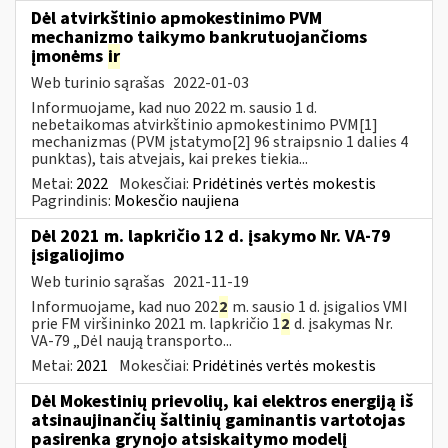
Dėl atvirkštinio apmokestinimo PVM
mechanizmo taikymo bankrutuojančioms
įmonėms
ir
Web turinio sąrašas
2022-01-03
Informuojame, kad nuo 2022 m. sausio 1 d.
nebetaikomas atvirkštinio apmokestinimo PVM[1]
mechanizmas (PVM įstatymo[2] 96 straipsnio 1 dalies 4
punktas), tais atvejais, kai prekes tiekia...
Metai:
2022
Mokesčiai:
Pridėtinės vertės mokestis
Pagrindinis:
Mokesčio naujiena
Dėl 2021 m. lapkričio 12 d. įsakymo Nr. VA-79
įsigaliojimo
Web turinio sąrašas
2021-11-19
Informuojame, kad nuo 202
2
m. sausio 1 d. įsigalios VMI
prie FM viršininko 2021 m. lapkričio 1
2
d. įsakymas Nr.
VA-79 „Dėl naują transporto...
Metai:
2021
Mokesčiai:
Pridėtinės vertės mokestis
Dėl Mokestinių prievolių, kai elektros energiją iš
atsinaujinančių šaltinių gaminantis vartotojas
pasirenka grynojo atsiskaitymo modelį