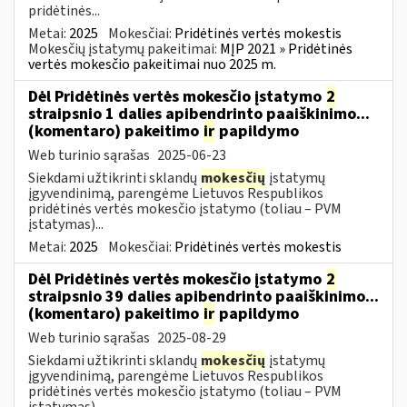
pridėtinės...
Metai:
2025
Mokesčiai:
Pridėtinės vertės mokestis
Mokesčių įstatymų pakeitimai:
MĮP 2021 » Pridėtinės
vertės mokesčio pakeitimai nuo 2025 m.
Dėl Pridėtinės vertės mokesčio įstatymo
2
straipsnio 1 dalies apibendrinto paaiškinimo...
(komentaro) pakeitimo
ir
papildymo
Web turinio sąrašas
2025-06-23
Siekdami užtikrinti sklandų
mokesčių
įstatymų
įgyvendinimą, parengėme Lietuvos Respublikos
pridėtinės vertės mokesčio įstatymo (toliau – PVM
įstatymas)...
Metai:
2025
Mokesčiai:
Pridėtinės vertės mokestis
Dėl Pridėtinės vertės mokesčio įstatymo
2
straipsnio 39 dalies apibendrinto paaiškinimo...
(komentaro) pakeitimo
ir
papildymo
Web turinio sąrašas
2025-08-29
Siekdami užtikrinti sklandų
mokesčių
įstatymų
įgyvendinimą, parengėme Lietuvos Respublikos
pridėtinės vertės mokesčio įstatymo (toliau – PVM
įstatymas)...