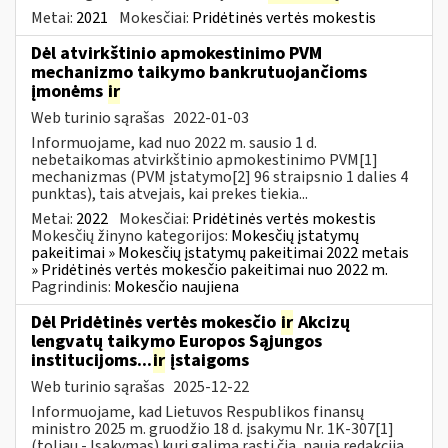
Metai:
2021
Mokesčiai:
Pridėtinės vertės mokestis
Dėl atvirkštinio apmokestinimo PVM
mechanizmo taikymo bankrutuojančioms
įmonėms
ir
Web turinio sąrašas
2022-01-03
Informuojame, kad nuo 2022 m. sausio 1 d.
nebetaikomas atvirkštinio apmokestinimo PVM[1]
mechanizmas (PVM įstatymo[2] 96 straipsnio 1 dalies 4
punktas), tais atvejais, kai prekes tiekia...
Metai:
2022
Mokesčiai:
Pridėtinės vertės mokestis
Mokesčių žinyno kategorijos:
Mokesčių įstatymų
pakeitimai » Mokesčių įstatymų pakeitimai 2022 metais
» Pridėtinės vertės mokesčio pakeitimai nuo 2022 m.
Pagrindinis:
Mokesčio naujiena
Dėl Pridėtinės vertės mokesčio
ir
Akcizų
lengvatų taikymo Europos Sąjungos
institucijoms...
ir
įstaigoms
Web turinio sąrašas
2025-12-22
Informuojame, kad Lietuvos Respublikos finansų
ministro 2025 m. gruodžio 18 d. įsakymu Nr. 1K-307[1]
(toliau - Įsakymas) kurį galima rasti čia, nauja redakcija