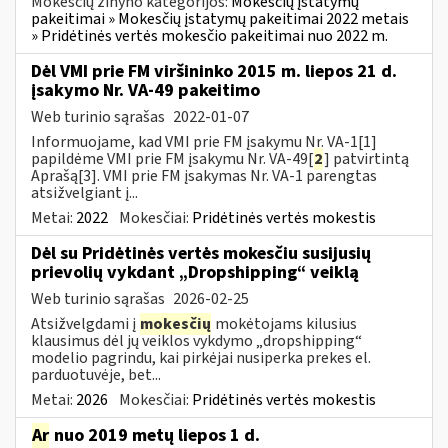
Mokesčių žinyno kategorijos:
Mokesčių įstatymų
pakeitimai » Mokesčių įstatymų pakeitimai 2022 metais
» Pridėtinės vertės mokesčio pakeitimai nuo 2022 m.
Dėl VMI prie FM viršininko 2015 m. liepos 21 d.
įsakymo Nr. VA-49 pakeitimo
Web turinio sąrašas
2022-01-07
Informuojame, kad VMI prie FM įsakymu Nr. VA-1[1]
papildėme VMI prie FM įsakymu Nr. VA-49[
2
] patvirtintą
Aprašą[3]. VMI prie FM įsakymas Nr. VA-1 parengtas
atsižvelgiant į...
Metai:
2022
Mokesčiai:
Pridėtinės vertės mokestis
Dėl su Pridėtinės vertės mokesčiu susijusių
prievolių vykdant „Dropshipping“ veiklą
Web turinio sąrašas
2026-02-25
Atsižvelgdami į
mokesčių
mokėtojams kilusius
klausimus dėl jų veiklos vykdymo „dropshipping“
modelio pagrindu, kai pirkėjai nusiperka prekes el.
parduotuvėje, bet...
Metai:
2026
Mokesčiai:
Pridėtinės vertės mokestis
Ar
nuo 2019 metų liepos 1 d.