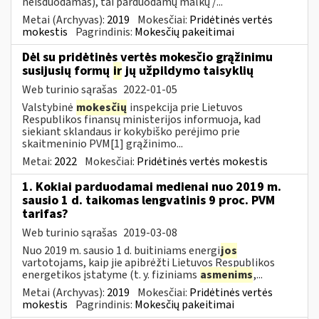
neišduodamas), tai parduodamų malkų /...
Metai (Archyvas):
2019
Mokesčiai:
Pridėtinės vertės
mokestis
Pagrindinis:
Mokesčių pakeitimai
Dėl su pridėtinės vertės mokesčio grąžinimu
susijusių formų
ir
jų užpildymo taisyklių
Web turinio sąrašas
2022-01-05
Valstybinė
mokesčių
inspekcija prie Lietuvos
Respublikos finansų ministerijos informuoja, kad
siekiant sklandaus ir kokybiško perėjimo prie
skaitmeninio PVM[1] grąžinimo...
Metai:
2022
Mokesčiai:
Pridėtinės vertės mokestis
1. Kokiai parduodamai medienai nuo 2019 m.
sausio 1 d. taikomas lengvatinis 9 proc. PVM
tarifas?
Web turinio sąrašas
2019-03-08
Nuo 2019 m. sausio 1 d. buitiniams energi
jos
vartotojams, kaip jie apibrėžti Lietuvos Respublikos
energetikos įstatyme (t. y. fiziniams
asmenims
,...
Metai (Archyvas):
2019
Mokesčiai:
Pridėtinės vertės
mokestis
Pagrindinis:
Mokesčių pakeitimai