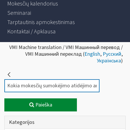
Mokesčių kalendorius
Seminarai
Tarptautinis apmokestinimas
Kontaktai / Apklausa
VMI Machine translation / VMI Машинный перевод /
VMI Машинний переклад (
English
,
Русский
,
Українська
)
Paieška
Kategorijos