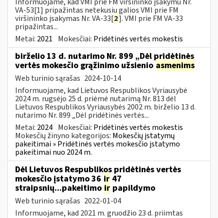
Informuojame, kad VMI prie FM viršininko įsakymu Nr.
VA-53[1] pripažintas netekusiu galios VMI prie FM
viršininko įsakymas Nr. VA-33[
2
]. VMI prie FM VA-33
pripažintas...
Metai:
2021
Mokesčiai:
Pridėtinės vertės mokestis
birželio 13 d. nutarimo Nr. 899 „Dėl pridėtinės
vertės mokesčio grąžinimo užsienio
asmenims
Web turinio sąrašas
2024-10-14
Informuojame, kad Lietuvos Respublikos Vyriausybė
2024 m. rugsėjo 25 d. priėmė nutarimą Nr. 813 dėl
Lietuvos Respublikos Vyriausybės 2002 m. birželio 13 d.
nutarimo Nr. 899 „Dėl pridėtinės vertės...
Metai:
2024
Mokesčiai:
Pridėtinės vertės mokestis
Mokesčių žinyno kategorijos:
Mokesčių įstatymų
pakeitimai » Pridėtinės vertės mokesčio įstatymo
pakeitimai nuo 2024 m.
Dėl Lietuvos Respublikos pridėtinės vertės
mokesčio įstatymo 36
ir
47
straipsnių...pakeitimo
ir
papildymo
Web turinio sąrašas
2022-01-04
Informuojame, kad 2021 m. gruodžio 23 d. priimtas