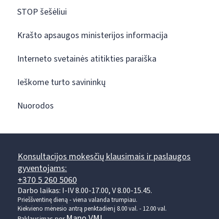
STOP šešėliui
Krašto apsaugos ministerijos informacija
Interneto svetainės atitikties paraiška
Ieškome turto savininkų
Nuorodos
Konsultacijos mokesčių klausimais ir paslaugos
gyventojams:
+370 5 260 5060
Darbo laikas: I-IV 8.00-17.00, V 8.00-15.45.
Prieššventinę dieną - viena valanda trumpiau.
Kiekvieno mėnesio antrą penktadienį 8.00 val. - 12.00 val.
Mano VMI