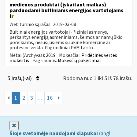
medienos produktai (įskaitant malkas)
parduodami buitiniams energijos vartotojams
ir
Web turinio sąrašas
2019-03-08
Buitiniai energijos vartotojai - fiziniai asmenys,
perkantys energiją asmeniniams, šeimos ar namų ūkio
poreikiams, nesusijusiems su ūkine komercine ar
profesine veikla. Pagrindiniai PVM tarifo...
Metai (Archyvas):
2019
Mokesčiai:
Pridėtinės vertės
mokestis
Pagrindinis:
Mokesčių pakeitimai
5 Įrašų(-ai)
Rodoma nuo 1 iki 5 iš 78 irašų.
1
2
3
...
16
Uždaryti
Šioje svetainėje naudojami slapukai
(angl.