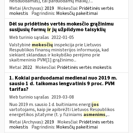
neišduodamas), tai parduodamų malkų /...
Metai (Archyvas):
2019
Mokesčiai:
Pridėtinės vertės
mokestis
Pagrindinis:
Mokesčių pakeitimai
Dėl su pridėtinės vertės mokesčio grąžinimu
susijusių formų
ir
jų užpildymo taisyklių
Web turinio sąrašas
2022-01-05
Valstybinė
mokesčių
inspekcija prie Lietuvos
Respublikos finansų ministerijos informuoja, kad
siekiant sklandaus ir kokybiško perėjimo prie
skaitmeninio PVM[1] grąžinimo...
Metai:
2022
Mokesčiai:
Pridėtinės vertės mokestis
1. Kokiai parduodamai medienai nuo 2019 m.
sausio 1 d. taikomas lengvatinis 9 proc. PVM
tarifas?
Web turinio sąrašas
2019-03-08
Nuo 2019 m. sausio 1 d. buitiniams energi
jos
vartotojams, kaip jie apibrėžti Lietuvos Respublikos
energetikos įstatyme (t. y. fiziniams
asmenims
,...
Metai (Archyvas):
2019
Mokesčiai:
Pridėtinės vertės
mokestis
Pagrindinis:
Mokesčių pakeitimai