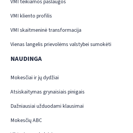
VMI teikiamos paslaugos
VMI kliento profilis
VMI skaitmeninė transformacija
Vienas langelis prievolėms valstybei sumokėti
NAUDINGA
Mokesčiai ir jų dydžiai
Atsiskaitymas grynaisiais pinigais
Dažniausiai užduodami klausimai
Mokesčių ABC