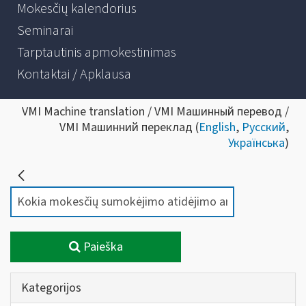
Mokesčių kalendorius
Seminarai
Tarptautinis apmokestinimas
Kontaktai / Apklausa
VMI Machine translation / VMI Машинный перевод /
VMI Машинний переклад (
English
,
Русский
,
Українська
)
Paieška
Kategorijos