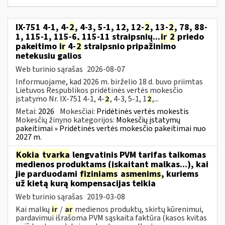
IX-751 4-1, 4-
2
, 4-3, 5-1, 12, 12-
2
, 13-
2
, 78, 88-
1, 115-1, 115-6, 115-11 straipsnių...
ir
2
priedo
pakeitimo
ir
4-
2
straipsnio pripažinimo
netekusiu galios
Web turinio sąrašas
2026-08-07
Informuojame, kad 2026 m. birželio 18 d. buvo priimtas
Lietuvos Respublikos pridėtinės vertės mokesčio
įstatymo Nr. IX-751 4-1, 4-
2
, 4-3, 5-1, 1
2
,...
Metai:
2026
Mokesčiai:
Pridėtinės vertės mokestis
Mokesčių žinyno kategorijos:
Mokesčių įstatymų
pakeitimai » Pridėtinės vertės mokesčio pakeitimai nuo
2027 m.
Kokia
tvarka
lengvatinis PVM tarifas taikomas
medienos produktams (įskaitant malkas...), kai
jie parduodami
fiziniams
asmenims
, kuriems
už kietą kurą kompensacijas teikia
Web turinio sąrašas
2019-03-08
Kai malkų
ir
/
ar
medienos produktų, skirtų kūrenimui,
pardavimui išrašoma PVM sąskaita faktūra (kasos kvitas