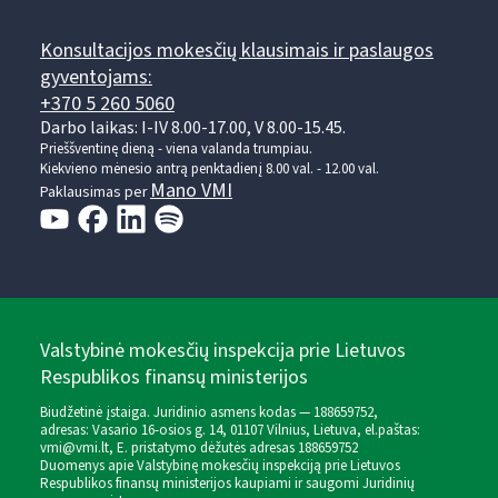
Konsultacijos mokesčių klausimais ir paslaugos
gyventojams:
+370 5 260 5060
Darbo laikas: I-IV 8.00-17.00, V 8.00-15.45.
Prieššventinę dieną - viena valanda trumpiau.
Kiekvieno mėnesio antrą penktadienį 8.00 val. - 12.00 val.
Mano VMI
Paklausimas per
Valstybinė mokesčių inspekcija prie Lietuvos
Respublikos finansų ministerijos
Biudžetinė įstaiga. Juridinio asmens kodas — 188659752,
adresas: Vasario 16-osios g. 14, 01107 Vilnius, Lietuva, el.paštas:
vmi@vmi.lt
, E. pristatymo dėžutės adresas 188659752
Duomenys apie Valstybinę mokesčių inspekciją prie Lietuvos
Respublikos finansų ministerijos kaupiami ir saugomi Juridinių