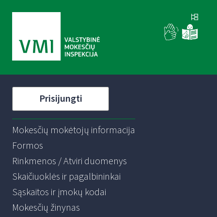
Prisijungti
Mokesčių mokėtojų informacija
Formos
Rinkmenos / Atviri duomenys
Skaičiuoklės ir pagalbininkai
Sąskaitos ir įmokų kodai
Mokesčių žinynas