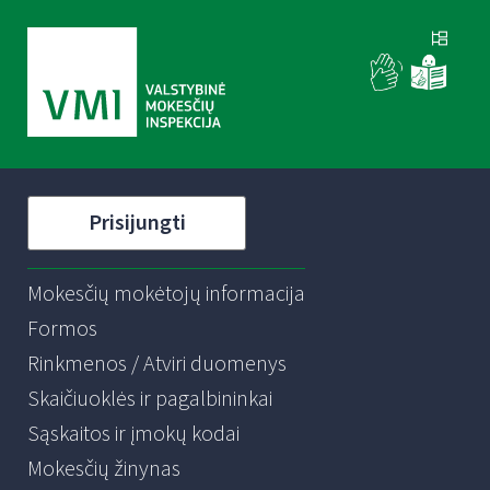
Prisijungti
Mokesčių mokėtojų informacija
Formos
Rinkmenos / Atviri duomenys
Skaičiuoklės ir pagalbininkai
Sąskaitos ir įmokų kodai
Mokesčių žinynas