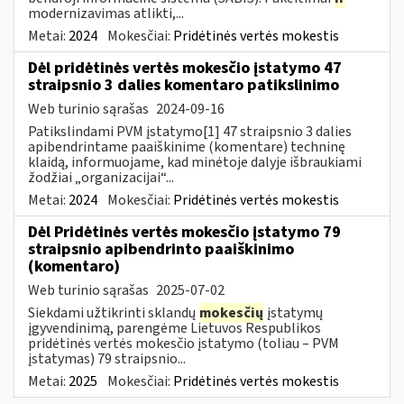
modernizavimas atlikti,...
Metai:
2024
Mokesčiai:
Pridėtinės vertės mokestis
Dėl pridėtinės vertės mokesčio įstatymo 47
straipsnio 3 dalies komentaro patikslinimo
Web turinio sąrašas
2024-09-16
Patikslindami PVM įstatymo[1] 47 straipsnio 3 dalies
apibendrintame paaiškinime (komentare) techninę
klaidą, informuojame, kad minėtoje dalyje išbraukiami
žodžiai „organizacijai“...
Metai:
2024
Mokesčiai:
Pridėtinės vertės mokestis
Dėl Pridėtinės vertės mokesčio įstatymo 79
straipsnio apibendrinto paaiškinimo
(komentaro)
Web turinio sąrašas
2025-07-02
Siekdami užtikrinti sklandų
mokesčių
įstatymų
įgyvendinimą, parengėme Lietuvos Respublikos
pridėtinės vertės mokesčio įstatymo (toliau – PVM
įstatymas) 79 straipsnio...
Metai:
2025
Mokesčiai:
Pridėtinės vertės mokestis