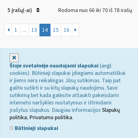
5 Įrašų(-ai)
Rodoma nuo 66 iki 70 iš 78 irašų.
1
...
13
14
15
16
Uždaryti
Šioje svetainėje naudojami slapukai
(angl.
cookies). Būtinieji slapukai įdiegiami automatiškai
ir jiems nėra reikalingas Jūsų sutikimas. Taip pat
galite sutikti ir su kitų slapukų naudojimu. Savo
sutikimą bet kada galėsite atšaukti pakeisdami
interneto naršyklės nustatymus ir ištrindami
įrašytus slapukus. Daugiau informacijos
Slapukų
politika
;
Privatumo politika.
Būtinieji slapukai