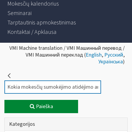
Mokesčių kalendorius
Seminarai
Tarptautinis apmokestinimas
Kontaktai / Apklausa
VMI Machine translation / VMI Машинный перевод /
VMI Машинний переклад (
English
,
Русский
,
Українська
)
Paieška
Kategorijos