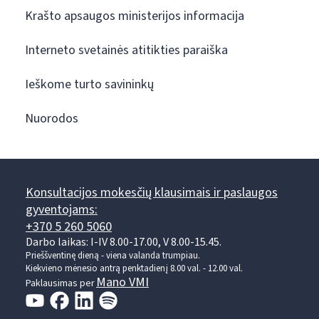
Krašto apsaugos ministerijos informacija
Interneto svetainės atitikties paraiška
Ieškome turto savininkų
Nuorodos
Konsultacijos mokesčių klausimais ir paslaugos
gyventojams:
+370 5 260 5060
Darbo laikas: I-IV 8.00-17.00, V 8.00-15.45.
Prieššventinę dieną - viena valanda trumpiau.
Kiekvieno mėnesio antrą penktadienį 8.00 val. - 12.00 val.
Mano VMI
Paklausimas per