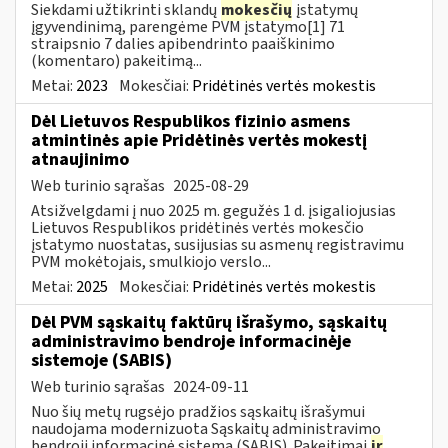
Siekdami užtikrinti sklandų
mokesčių
įstatymų
įgyvendinimą, parengėme PVM įstatymo[1] 71
straipsnio 7 dalies apibendrinto paaiškinimo
(komentaro) pakeitimą...
Metai:
2023
Mokesčiai:
Pridėtinės vertės mokestis
Dėl Lietuvos Respublikos fizinio asmens
atmintinės apie Pridėtinės vertės mokestį
atnaujinimo
Web turinio sąrašas
2025-08-29
Atsižvelgdami į nuo 2025 m. gegužės 1 d. įsigaliojusias
Lietuvos Respublikos pridėtinės vertės mokesčio
įstatymo nuostatas, susijusias su asmenų registravimu
PVM mokėtojais, smulkiojo verslo...
Metai:
2025
Mokesčiai:
Pridėtinės vertės mokestis
Dėl PVM sąskaitų faktūrų išrašymo, sąskaitų
administravimo bendroje informacinėje
sistemoje (SABIS)
Web turinio sąrašas
2024-09-11
Nuo šių metų rugsėjo pradžios sąskaitų išrašymui
naudojama modernizuota Sąskaitų administravimo
bendroji informacinė sistema (SABIS). Pakeitimai
ir