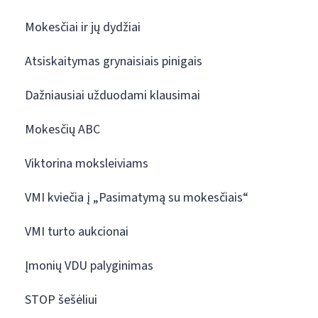
Mokesčiai ir jų dydžiai
Atsiskaitymas grynaisiais pinigais
Dažniausiai užduodami klausimai
Mokesčių ABC
Viktorina moksleiviams
VMI kviečia į „Pasimatymą su mokesčiais“
VMI turto aukcionai
Įmonių VDU palyginimas
STOP šešėliui