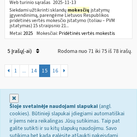
Web turinio sąrašas
2025-11-13
Siekdami užtikrinti sklandų
mokesčių
įstatymų
įgyvendinimą, parengėme Lietuvos Respublikos
pridėtinės vertės mokesčio įstatymo (toliau – PVM
įstatymas) 15 straipsnio 21...
Metai:
2025
Mokesčiai:
Pridėtinės vertės mokestis
5 Įrašų(-ai)
Rodoma nuo 71 iki 75 iš 78 irašų.
1
...
14
15
16
Uždaryti
Šioje svetainėje naudojami slapukai
(angl.
cookies). Būtinieji slapukai įdiegiami automatiškai
ir jiems nėra reikalingas Jūsų sutikimas. Taip pat
galite sutikti ir su kitų slapukų naudojimu. Savo
sutikimą bet kada galėsite atšaukti pakeisdami