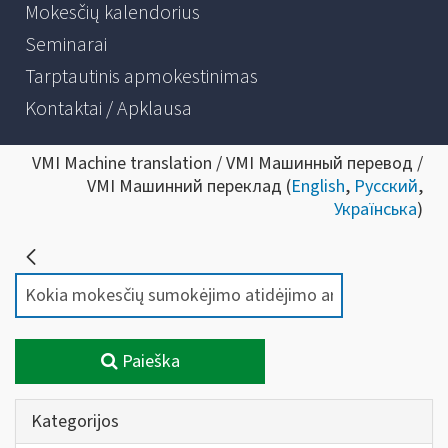
Mokesčių kalendorius
Seminarai
Tarptautinis apmokestinimas
Kontaktai / Apklausa
VMI Machine translation / VMI Машинный перевод /
VMI Машинний переклад (
English
,
Русский
,
Українська
)
Paieška
Kategorijos