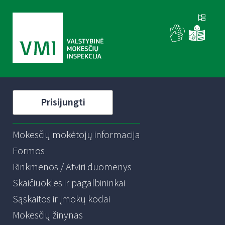
Prisijungti
Mokesčių mokėtojų informacija
Formos
Rinkmenos / Atviri duomenys
Skaičiuoklės ir pagalbininkai
Sąskaitos ir įmokų kodai
Mokesčių žinynas