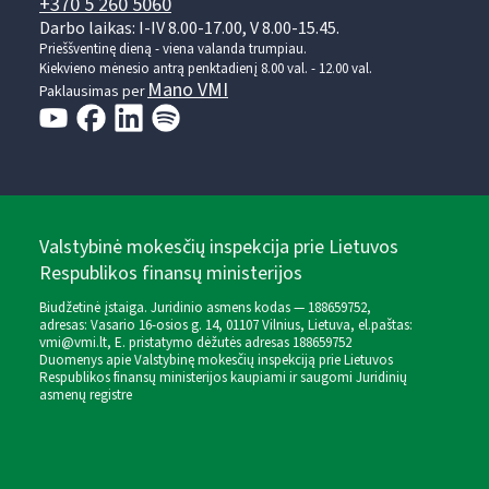
+370 5 260 5060
Darbo laikas: I-IV 8.00-17.00, V 8.00-15.45.
Prieššventinę dieną - viena valanda trumpiau.
Kiekvieno mėnesio antrą penktadienį 8.00 val. - 12.00 val.
Mano VMI
Paklausimas per
Valstybinė mokesčių inspekcija prie Lietuvos
Respublikos finansų ministerijos
Biudžetinė įstaiga. Juridinio asmens kodas — 188659752,
adresas: Vasario 16-osios g. 14, 01107 Vilnius, Lietuva, el.paštas:
vmi@vmi.lt
, E. pristatymo dėžutės adresas 188659752
Duomenys apie Valstybinę mokesčių inspekciją prie Lietuvos
Respublikos finansų ministerijos kaupiami ir saugomi Juridinių
asmenų registre