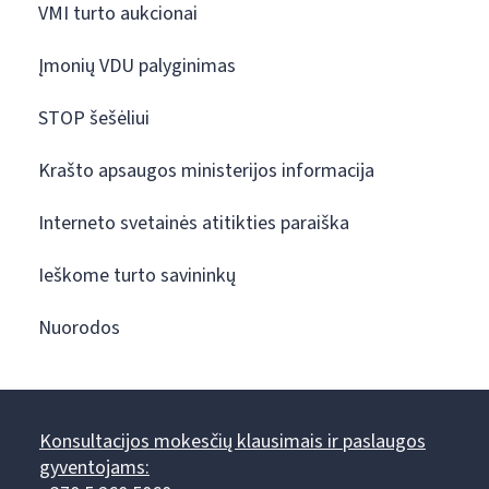
VMI turto aukcionai
Įmonių VDU palyginimas
STOP šešėliui
Krašto apsaugos ministerijos informacija
Interneto svetainės atitikties paraiška
Ieškome turto savininkų
Nuorodos
Konsultacijos mokesčių klausimais ir paslaugos
gyventojams: