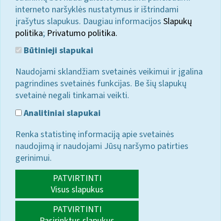
interneto naršyklės nustatymus ir ištrindami
įrašytus slapukus. Daugiau informacijos
Slapukų
politika
;
Privatumo politika.
Būtinieji slapukai
Naudojami sklandžiam svetainės veikimui ir įgalina
pagrindines svetainės funkcijas. Be šių slapukų
svetainė negali tinkamai veikti.
Analitiniai slapukai
Renka statistinę informaciją apie svetainės
naudojimą ir naudojami Jūsų naršymo patirties
gerinimui.
PATVIRTINTI
Visus slapukus
PATVIRTINTI
Pasirinktus slapukus