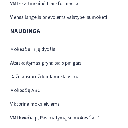
VMI skaitmeninė transformacija
Vienas langelis prievolėms valstybei sumokėti
NAUDINGA
Mokesčiai ir jų dydžiai
Atsiskaitymas grynaisiais pinigais
Dažniausiai užduodami klausimai
Mokesčių ABC
Viktorina moksleiviams
VMI kviečia į „Pasimatymą su mokesčiais“