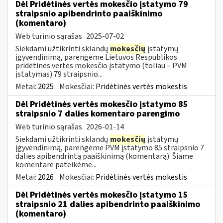
Dėl Pridėtinės vertės mokesčio įstatymo 79
straipsnio apibendrinto paaiškinimo
(komentaro)
Web turinio sąrašas
2025-07-02
Siekdami užtikrinti sklandų
mokesčių
įstatymų
įgyvendinimą, parengėme Lietuvos Respublikos
pridėtinės vertės mokesčio įstatymo (toliau – PVM
įstatymas) 79 straipsnio...
Metai:
2025
Mokesčiai:
Pridėtinės vertės mokestis
Dėl Pridėtinės vertės mokesčio įstatymo 85
straipsnio 7 dalies komentaro parengimo
Web turinio sąrašas
2026-01-14
Siekdami užtikrinti sklandų
mokesčių
įstatymų
įgyvendinimą, parengėme PVM įstatymo 85 straipsnio 7
dalies apibendrintą paaiškinimą (komentarą). Šiame
komentare pateikėme...
Metai:
2026
Mokesčiai:
Pridėtinės vertės mokestis
Dėl Pridėtinės vertės mokesčio įstatymo 15
straipsnio 21 dalies apibendrinto paaiškinimo
(komentaro)