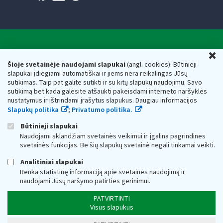
Valstybinė mokesčių inspekcija prie Lietuvos
U
Respublikos finansų ministerijos
Šioje svetainėje naudojami slapukai
(angl. cookies). Būtinieji
slapukai įdiegiami automatiškai ir jiems nėra reikalingas Jūsų
Biudžetinė įstaiga. Juridinio asmens kodas — 188659752,
sutikimas. Taip pat galite sutikti ir su kitų slapukų naudojimu. Savo
adresas: Vasario 16-osios g. 14, 01107 Vilnius, Lietuva, el.paštas:
sutikimą bet kada galėsite atšaukti pakeisdami interneto naršyklės
vmi@vmi.lt
, E. pristatymo dėžutės adresas 188659752
nustatymus ir ištrindami įrašytus slapukus. Daugiau informacijos
Duomenys apie Valstybinę mokesčių inspekciją prie Lietuvos
Slapukų politika
;
Privatumo politika.
Respublikos finansų ministerijos kaupiami ir saugomi Juridinių
asmenų registre
Būtinieji slapukai
Naudojami sklandžiam svetainės veikimui ir įgalina pagrindines
svetainės funkcijas. Be šių slapukų svetainė negali tinkamai veikti.
Analitiniai slapukai
Renka statistinę informaciją apie svetainės naudojimą ir
naudojami Jūsų naršymo patirties gerinimui.
PATVIRTINTI
Visus slapukus