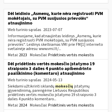
Dėl leidinio „Asmenų, kurie nėra registruoti PVM
mokėtojais, su PVM susijusios prievolės“
atnaujinimo
Web turinio sąrašas
2023-07-07
Informuojame, kad atnaujintas leidinys „Asmenų, kurie
nėra registruoti PVM mokėtojais, su PVM susijusios
prievolės“. Leidinys skelbiamas VMI prie FM[1] interneto
svetainėje adresu: www.vmi.lt/...
Metai:
2023
Mokesčiai:
Pridėtinės vertės mokestis
Dėl pridėtinės vertės mokesčio įstatymo 19
straipsnio 3 dalies 4 punkto apibendrinto
paaiškinimo (komentaro) atnaujinimo
Web turinio sąrašas
2024-05-13
Siekdami užtikrinti sklandų
mokesčių
įstatymų
įgyvendinimą, parengėme Lietuvos Respublikos
pridėtinės vertės mokesčio įstatymo 19 straipsnio 3
dalies 4 punkto komentaro...
Metai:
2024
Mokesčiai:
Pridėtinės vertės mokestis