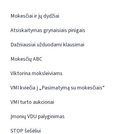
Mokesčiai ir jų dydžiai
Atsiskaitymas grynaisiais pinigais
Dažniausiai užduodami klausimai
Mokesčių ABC
Viktorina moksleiviams
VMI kviečia į „Pasimatymą su mokesčiais“
VMI turto aukcionai
Įmonių VDU palyginimas
STOP šešėliui