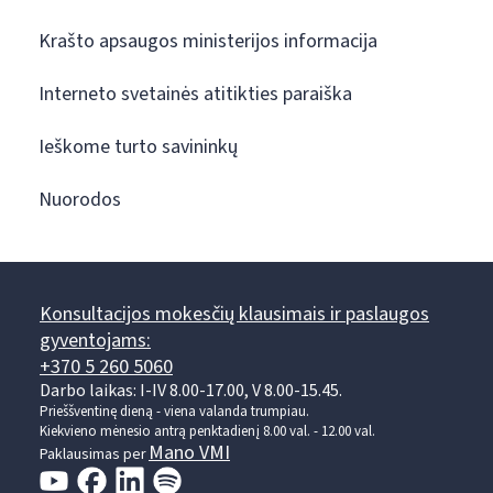
Krašto apsaugos ministerijos informacija
Interneto svetainės atitikties paraiška
Ieškome turto savininkų
Nuorodos
Konsultacijos mokesčių klausimais ir paslaugos
gyventojams:
+370 5 260 5060
Darbo laikas: I-IV 8.00-17.00, V 8.00-15.45.
Prieššventinę dieną - viena valanda trumpiau.
Kiekvieno mėnesio antrą penktadienį 8.00 val. - 12.00 val.
Mano VMI
Paklausimas per