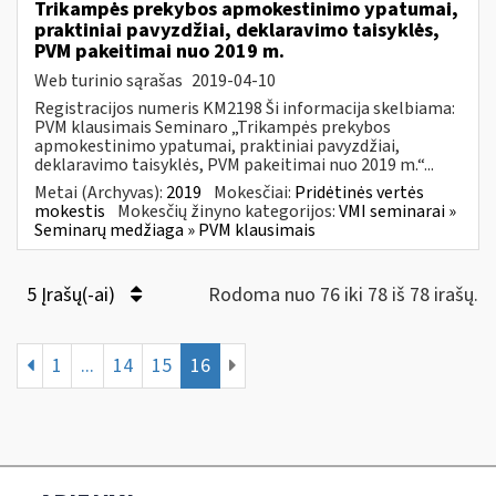
Trikampės prekybos apmokestinimo ypatumai,
praktiniai pavyzdžiai, deklaravimo taisyklės,
PVM pakeitimai nuo 2019 m.
Web turinio sąrašas
2019-04-10
Registracijos numeris KM2198 Ši informacija skelbiama:
PVM klausimais Seminaro „Trikampės prekybos
apmokestinimo ypatumai, praktiniai pavyzdžiai,
deklaravimo taisyklės, PVM pakeitimai nuo 2019 m.“...
Metai (Archyvas):
2019
Mokesčiai:
Pridėtinės vertės
mokestis
Mokesčių žinyno kategorijos:
VMI seminarai »
Seminarų medžiaga » PVM klausimais
5 Įrašų(-ai)
Rodoma nuo 76 iki 78 iš 78 irašų.
1
...
14
15
16