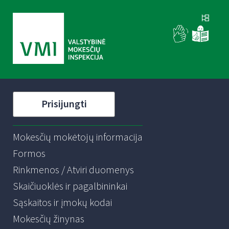
Prisijungti
Mokesčių mokėtojų informacija
Formos
Rinkmenos / Atviri duomenys
Skaičiuoklės ir pagalbininkai
Sąskaitos ir įmokų kodai
Mokesčių žinynas