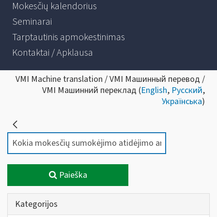
Mokesčių kalendorius
Seminarai
Tarptautinis apmokestinimas
Kontaktai / Apklausa
VMI Machine translation / VMI Машинный перевод /
VMI Машинний переклад (
English
,
Русский
,
Українська
)
Paieška
Kategorijos