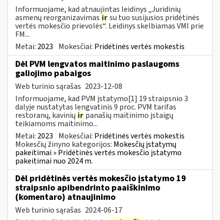
Informuojame, kad atnaujintas leidinys „Juridinių
asmenų reorganizavimas
ir
su tuo susijusios pridėtinės
vertės mokesčio prievolės“. Leidinys skelbiamas VMI prie
FM...
Metai:
2023
Mokesčiai:
Pridėtinės vertės mokestis
Dėl PVM lengvatos maitinimo paslaugoms
galiojimo pabaigos
Web turinio sąrašas
2023-12-08
Informuojame, kad PVM įstatymo[1] 19 straipsnio 3
dalyje nustatytas lengvatinis 9 proc. PVM tarifas
restoranų, kavinių
ir
panašių maitinimo įstaigų
teikiamoms maitinimo...
Metai:
2023
Mokesčiai:
Pridėtinės vertės mokestis
Mokesčių žinyno kategorijos:
Mokesčių įstatymų
pakeitimai » Pridėtinės vertės mokesčio įstatymo
pakeitimai nuo 2024 m.
Dėl pridėtinės vertės mokesčio įstatymo 19
straipsnio apibendrinto paaiškinimo
(komentaro) atnaujinimo
Web turinio sąrašas
2024-06-17