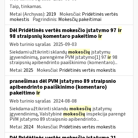
Taip, tinkamas.
Metai (Archyvas):
2019
Mokesčiai:
Pridėtinės vertės
mokestis
Pagrindinis:
Mokesčių pakeitimai
Dėl Pridėtinės vertės mokesčio įstatymo 97
ir
98 straipsnių komentaro pakeitimo
ir
Web turinio sąrašas
2025-09-03
Siekdami užtikrinti sklandų
mokesčių
įstatymų
įgyvendinimą, parengėme PVM įstatymo[1] 97
ir
98
straipsnių apibendrinto paaiškinimo (komentaro)...
Metai:
2025
Mokesčiai:
Pridėtinės vertės mokestis
pranešimas dėl PVM įstatymo 89 straipsnio
apibendrinto paaiškinimo (komentaro)
pakeitimo
ir
Web turinio sąrašas
2024-08-08
Siekdama užtikrinti sklandų
mokesčių
įstatymų
įgyvendinimą, Valstybinė
mokesčių
inspekcija parengė
PVM įstatymo 89 straipsnio apibendrinto...
Metai:
2024
Mokesčiai:
Pridėtinės vertės mokestis
Dėl Pridėtinės vertės mokesčio įstatymo 21