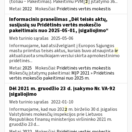
(toliau − Pakeitimas). Pakeitimu PVM[
2
] įstatymo 36...
Metai:
2022
Mokesčiai:
Pridėtinės vertės mokestis
Informacinis pranešimas „Dėl teisės aktų,
susijusių su Pridėtinės vertės mokesčio
pakeitimais nuo 2025-05-01, įsigaliojimo“
Web turinio sąrašas
2025-05-06
Informuojame, kad atsižvelgiant į Europos Sąjungos
mastu priimtus teisės aktus, kuriais buvo atnaujinta
ir
aktualizuota smulkiajam verslui skirta apmokestinimo
pridėtinės...
Metai:
2025
Mokesčiai:
Pridėtinės vertės mokestis
Mokesčių įstatymų pakeitimai:
MĮP 2021 » Pridėtinės
vertės mokesčio pakeitimai nuo 2025 m.
Dėl 2021 m. gruodžio 23 d. įsakymo Nr. VA-92
įsigaliojimo
Web turinio sąrašas
2022-01-10
Informuojame, kad nuo 202
2
m. birželio 30 d. įsigalios
Valstybinės mokesčių inspekcijos prie Lietuvos
Respublikos finansų ministerijos viršininko 2021 m.
gruodžio 23 d....
Metai:
2022
Mokesčiai:
Pridėtinės vertės mokestis