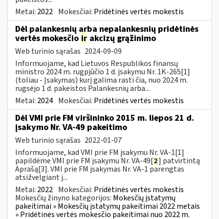
Metai:
2022
Mokesčiai:
Pridėtinės vertės mokestis
Dėl palankesnių arba nepalankesnių pridėtinės
vertės mokesčio
ir
akcizų grąžinimo
Web turinio sąrašas
2024-09-09
Informuojame, kad Lietuvos Respublikos finansų
ministro 2024 m. rugpjūčio 1 d. įsakymu Nr. 1K-265[1]
(toliau - Įsakymas) kurį galima rasti čia, nuo 2024 m.
rugsėjo 1 d. pakeistos Palankesnių arba...
Metai:
2024
Mokesčiai:
Pridėtinės vertės mokestis
Dėl VMI prie FM viršininko 2015 m. liepos 21 d.
įsakymo Nr. VA-49 pakeitimo
Web turinio sąrašas
2022-01-07
Informuojame, kad VMI prie FM įsakymu Nr. VA-1[1]
papildėme VMI prie FM įsakymu Nr. VA-49[
2
] patvirtintą
Aprašą[3]. VMI prie FM įsakymas Nr. VA-1 parengtas
atsižvelgiant į...
Metai:
2022
Mokesčiai:
Pridėtinės vertės mokestis
Mokesčių žinyno kategorijos:
Mokesčių įstatymų
pakeitimai » Mokesčių įstatymų pakeitimai 2022 metais
» Pridėtinės vertės mokesčio pakeitimai nuo 2022 m.