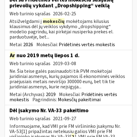
prievolių vykdant „Dropshipping“ veiklą
Web turinio sąrašas
2026-02-25
Atsižvelgdami į
mokesčių
mokėtojams kilusius
klausimus dėl jų veiklos vykdymo „dropshipping“
modelio pagrindu, kai pirkėjai nusiperka prekes el.
parduotuvėje, bet...
Metai:
2026
Mokesčiai:
Pridėtinės vertės mokestis
Ar
nuo 2019 metų liepos 1 d.
Web turinio sąrašas
2019-03-08
Ne. Šia teise galės pasinaudoti tik PVM mokėtojai
juridiniai asmenys, kurių pajamos iš ekonominės veiklos
praėjusiais metais neviršijo 300000 eurų, bet tik tie
juridiniai asmenys, kurie neįsigyja...
Metai (Archyvas):
2019
Mokesčiai:
Pridėtinės vertės
mokestis
Pagrindinis:
Mokesčių pakeitimai
Dėl įsakymo Nr. VA-33 pakeitimo
Web turinio sąrašas
2021-09-27
Informuojame, kad VMI prie FM viršininko įsakymu Nr.
VA-53[1] pripažintas netekusiu galios VMI prie FM
viršininko įsakymas Nr. VA-33[
2
]. VMI prie FM VA-33