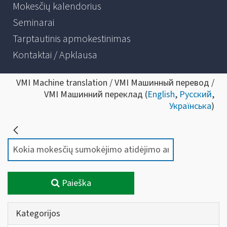
Mokesčių kalendorius
Seminarai
Tarptautinis apmokestinimas
Kontaktai / Apklausa
VMI Machine translation / VMI Машинный перевод /
VMI Машинний переклад (
English
,
Русский
,
Українська
)
Paieška
Kategorijos