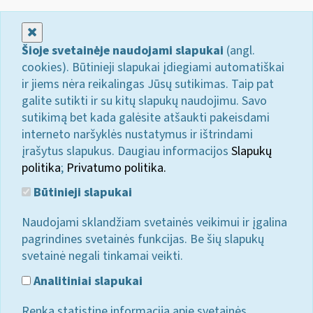
Uždaryti
Šioje svetainėje naudojami slapukai
(angl.
cookies). Būtinieji slapukai įdiegiami automatiškai
ir jiems nėra reikalingas Jūsų sutikimas. Taip pat
galite sutikti ir su kitų slapukų naudojimu. Savo
sutikimą bet kada galėsite atšaukti pakeisdami
interneto naršyklės nustatymus ir ištrindami
įrašytus slapukus. Daugiau informacijos
Slapukų
politika
;
Privatumo politika.
Būtinieji slapukai
Naudojami sklandžiam svetainės veikimui ir įgalina
pagrindines svetainės funkcijas. Be šių slapukų
svetainė negali tinkamai veikti.
Analitiniai slapukai
Renka statistinę informaciją apie svetainės