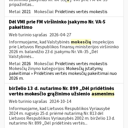
pripažintas...
Metai:
2021
Mokesčiai:
Pridėtinės vertės mokestis
Dėl VMI prie FM viršininko įsakymo Nr. VA-5
pakeitimo
Web turinio sąrašas
2026-04-27
Informuojame, kad Valstybinės
mokesčių
inspekcijos
prie Lietuvos Respublikos finansų ministerijos viršininko
2026 m. balandžio 23 d. įsakymu Nr. VA-35 „Dėl
Valstybinės...
Metai:
2026
Mokesčiai:
Pridėtinės vertės mokestis
Mokesčių žinyno kategorijos:
Mokesčių įstatymų
pakeitimai » Pridėtinės vertės mokesčių pakeitimai nuo
2026 m.
birželio 13 d. nutarimo Nr. 899 „Dėl pridėtinės
vertės mokesčio grąžinimo užsienio
asmenims
Web turinio sąrašas
2024-10-14
Informuojame, kad Lietuvos Respublikos Vyriausybė
2024 m. rugsėjo 25 d. priėmė nutarimą Nr. 813 dėl
Lietuvos Respublikos Vyriausybės 2002 m. birželio 13 d.
nutarimo Nr. 899 „Dėl pridėtinės vertės...