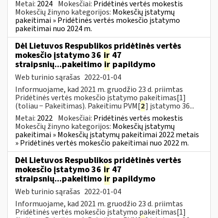
Metai:
2024
Mokesčiai:
Pridėtinės vertės mokestis
Mokesčių žinyno kategorijos:
Mokesčių įstatymų
pakeitimai » Pridėtinės vertės mokesčio įstatymo
pakeitimai nuo 2024 m.
Dėl Lietuvos Respublikos pridėtinės vertės
mokesčio įstatymo 36
ir
47
straipsnių...pakeitimo
ir
papildymo
Web turinio sąrašas
2022-01-04
Informuojame, kad 2021 m. gruodžio 23 d. priimtas
Pridėtinės vertės mokesčio įstatymo pakeitimas[1]
(toliau − Pakeitimas). Pakeitimu PVM[
2
] įstatymo 36...
Metai:
2022
Mokesčiai:
Pridėtinės vertės mokestis
Mokesčių žinyno kategorijos:
Mokesčių įstatymų
pakeitimai » Mokesčių įstatymų pakeitimai 2022 metais
» Pridėtinės vertės mokesčio pakeitimai nuo 2022 m.
Dėl Lietuvos Respublikos pridėtinės vertės
mokesčio įstatymo 36
ir
47
straipsnių...pakeitimo
ir
papildymo
Web turinio sąrašas
2022-01-04
Informuojame, kad 2021 m. gruodžio 23 d. priimtas
Pridėtinės vertės mokesčio įstatymo pakeitimas[1]