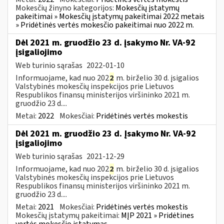
Mokesčių žinyno kategorijos:
Mokesčių įstatymų
pakeitimai » Mokesčių įstatymų pakeitimai 2022 metais
» Pridėtinės vertės mokesčio pakeitimai nuo 2022 m.
Dėl 2021 m. gruodžio 23 d. įsakymo Nr. VA-92
įsigaliojimo
Web turinio sąrašas
2022-01-10
Informuojame, kad nuo 202
2
m. birželio 30 d. įsigalios
Valstybinės mokesčių inspekcijos prie Lietuvos
Respublikos finansų ministerijos viršininko 2021 m.
gruodžio 23 d....
Metai:
2022
Mokesčiai:
Pridėtinės vertės mokestis
Dėl 2021 m. gruodžio 23 d. Įsakymo Nr. VA-92
įsigaliojimo
Web turinio sąrašas
2021-12-29
Informuojame, kad nuo 202
2
m. birželio 30 d. įsigalios
Valstybinės mokesčių inspekcijos prie Lietuvos
Respublikos finansų ministerijos viršininko 2021 m.
gruodžio 23 d....
Metai:
2021
Mokesčiai:
Pridėtinės vertės mokestis
Mokesčių įstatymų pakeitimai:
MĮP 2021 » Pridėtines
vertės mokesčio įstatymas