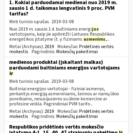
1. Kokiai parduodamai medienai nuo 2019 m.
sausio 1 d. taikomas lengvatinis 9 proc. PVM
tarifas?
Web turinio sąrašas
2019-03-08
Nuo 2019 m. sausio 1 d. buitiniams energi
jos
vartotojams, kaip jie apibrėžti Lietuvos Respublikos
energetikos įstatyme (t. y. fiziniams
asmenims
,...
Metai (Archyvas):
2019
Mokesčiai:
Pridėtinės vertės
mokestis
Pagrindinis:
Mokesčių pakeitimai
medienos produktai (įskaitant malkas)
parduodami buitiniams energijos vartotojams
ir
Web turinio sąrašas
2019-03-08
Buitiniai energijos vartotojai - fiziniai asmenys,
perkantys energiją asmeniniams, šeimos ar namų ūkio
poreikiams, nesusijusiems su ūkine komercine ar
profesine veikla. Pagrindiniai PVM tarifo...
Metai (Archyvas):
2019
Mokesčiai:
Pridėtinės vertės
mokestis
Pagrindinis:
Mokesčių pakeitimai
Respublikos pridėtinės vertės mokesčio
įstatymo 4-1, 15, 40, 47 straipsnių pakeitimo
ir