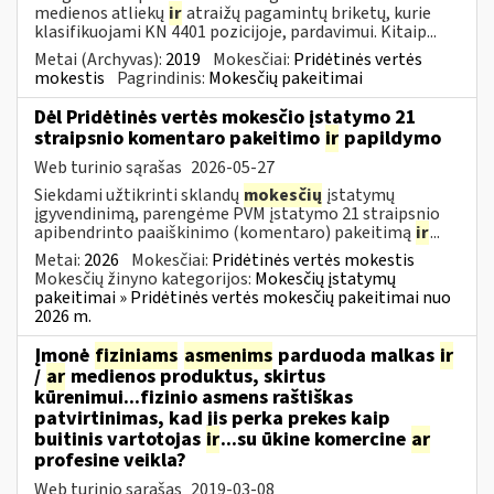
medienos atliekų
ir
atraižų pagamintų briketų, kurie
klasifikuojami KN 4401 pozicijoje, pardavimui. Kitaip...
Metai (Archyvas):
2019
Mokesčiai:
Pridėtinės vertės
mokestis
Pagrindinis:
Mokesčių pakeitimai
Dėl Pridėtinės vertės mokesčio įstatymo 21
straipsnio komentaro pakeitimo
ir
papildymo
Web turinio sąrašas
2026-05-27
Siekdami užtikrinti sklandų
mokesčių
įstatymų
įgyvendinimą, parengėme PVM įstatymo 21 straipsnio
apibendrinto paaiškinimo (komentaro) pakeitimą
ir
...
Metai:
2026
Mokesčiai:
Pridėtinės vertės mokestis
Mokesčių žinyno kategorijos:
Mokesčių įstatymų
pakeitimai » Pridėtinės vertės mokesčių pakeitimai nuo
2026 m.
Įmonė
fiziniams
asmenims
parduoda malkas
ir
/
ar
medienos produktus, skirtus
kūrenimui...fizinio asmens raštiškas
patvirtinimas, kad jis perka prekes kaip
buitinis vartotojas
ir
...su ūkine komercine
ar
profesine veikla?
Web turinio sąrašas
2019-03-08