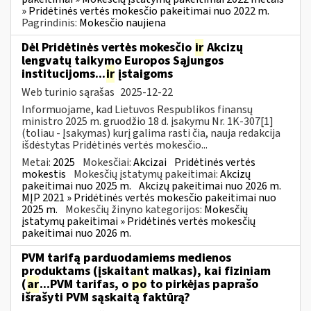
» Pridėtinės vertės mokesčio pakeitimai nuo 2022 m.
Pagrindinis:
Mokesčio naujiena
Dėl Pridėtinės vertės mokesčio
ir
Akcizų
lengvatų taikymo Europos Sąjungos
institucijoms...
ir
įstaigoms
Web turinio sąrašas
2025-12-22
Informuojame, kad Lietuvos Respublikos finansų
ministro 2025 m. gruodžio 18 d. įsakymu Nr. 1K-307[1]
(toliau - Įsakymas) kurį galima rasti čia, nauja redakcija
išdėstytas Pridėtinės vertės mokesčio...
Metai:
2025
Mokesčiai:
Akcizai
Pridėtinės vertės
mokestis
Mokesčių įstatymų pakeitimai:
Akcizų
pakeitimai nuo 2025 m.
Akcizų pakeitimai nuo 2026 m.
MĮP 2021 » Pridėtinės vertės mokesčio pakeitimai nuo
2025 m.
Mokesčių žinyno kategorijos:
Mokesčių
įstatymų pakeitimai » Pridėtinės vertės mokesčių
pakeitimai nuo 2026 m.
PVM tarifą parduodamiems medienos
produktams (įskaitant malkas), kai fiziniam
(
ar
...PVM tarifas, o
po
to pirkėjas paprašo
išrašyti PVM sąskaitą faktūrą?