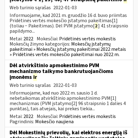
Web turinio sąrašas
2022-01-03
Informuojame, kad 2021 m. gruodžio 16 d. buvo priimtas
Pridėtinės vertės mokesčio įstatymo pakeitimas[1]
(toliau − Pakeitimas). Dėl PVM įstatymo[
2
] 41 straipsnio
papildymo...
Metai:
2022
Mokesčiai:
Pridėtinės vertės mokestis
Mokesčių žinyno kategorijos:
Mokesčių įstatymų
pakeitimai » Mokesčių įstatymų pakeitimai 2022 metais
» Pridėtinės vertės mokesčio pakeitimai nuo 2022 m.
Dėl atvirkštinio apmokestinimo PVM
mechanizmo taikymo bankrutuojančioms
įmonėms
ir
Web turinio sąrašas
2022-01-03
Informuojame, kad nuo 2022 m. sausio 1 d.
nebetaikomas atvirkštinio apmokestinimo PVM[1]
mechanizmas (PVM įstatymo[2] 96 straipsnio 1 dalies 4
punktas), tais atvejais, kai prekes tiekia...
Metai:
2022
Mokesčiai:
Pridėtinės vertės mokestis
Pagrindinis:
Mokesčio naujiena
Dėl Mokestinių prievolių, kai elektros energiją iš