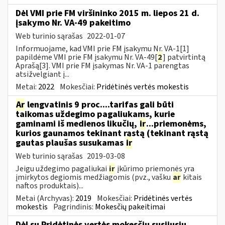
Dėl VMI prie FM viršininko 2015 m. liepos 21 d.
įsakymo Nr. VA-49 pakeitimo
Web turinio sąrašas
2022-01-07
Informuojame, kad VMI prie FM įsakymu Nr. VA-1[1]
papildėme VMI prie FM įsakymu Nr. VA-49[
2
] patvirtintą
Aprašą[3]. VMI prie FM įsakymas Nr. VA-1 parengtas
atsižvelgiant į...
Metai:
2022
Mokesčiai:
Pridėtinės vertės mokestis
Ar
lengvatinis 9 proc....tarifas gali būti
taikomas uždegimo pagaliukams, kurie
gaminami iš medienos likučių,
ir
...priemonėms,
kurios gaunamos tekinant rąstą (tekinant rąstą
gautas plaušas susukamas
ir
Web turinio sąrašas
2019-03-08
Jeigu uždegimo pagaliukai
ir
įkūrimo priemonės yra
įmirkytos degiomis medžiagomis (pvz., vašku
ar
kitais
naftos produktais)...
Metai (Archyvas):
2019
Mokesčiai:
Pridėtinės vertės
mokestis
Pagrindinis:
Mokesčių pakeitimai
Dėl su Pridėtinės vertės mokesčiu susijusių