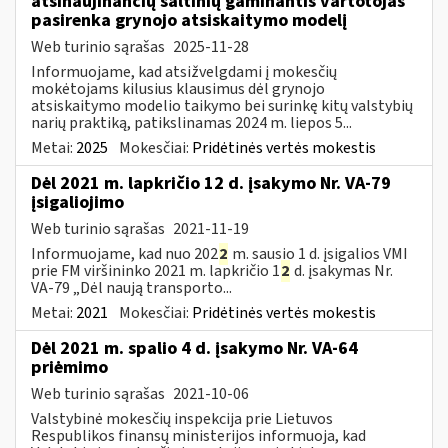
atsinaujinančių šaltinių gaminantis vartotojas
pasirenka grynojo atsiskaitymo modelį
Web turinio sąrašas
2025-11-28
Informuojame, kad atsižvelgdami į mokesčių
mokėtojams kilusius klausimus dėl grynojo
atsiskaitymo modelio taikymo bei surinkę kitų valstybių
narių praktiką, patikslinamas 2024 m. liepos 5...
Metai:
2025
Mokesčiai:
Pridėtinės vertės mokestis
Dėl 2021 m. lapkričio 12 d. įsakymo Nr. VA-79
įsigaliojimo
Web turinio sąrašas
2021-11-19
Informuojame, kad nuo 202
2
m. sausio 1 d. įsigalios VMI
prie FM viršininko 2021 m. lapkričio 1
2
d. įsakymas Nr.
VA-79 „Dėl naują transporto...
Metai:
2021
Mokesčiai:
Pridėtinės vertės mokestis
Dėl 2021 m. spalio 4 d. įsakymo Nr. VA-64
priėmimo
Web turinio sąrašas
2021-10-06
Valstybinė mokesčių inspekcija prie Lietuvos
Respublikos finansų ministerijos informuoja, kad