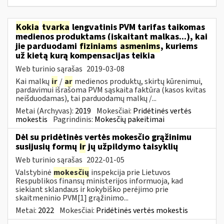
Kokia
tvarka
lengvatinis PVM tarifas taikomas
medienos produktams (įskaitant malkas...), kai
jie parduodami
fiziniams
asmenims
, kuriems
už kietą kurą kompensacijas teikia
Web turinio sąrašas
2019-03-08
Kai malkų
ir
/
ar
medienos produktų, skirtų kūrenimui,
pardavimui išrašoma PVM sąskaita faktūra (kasos kvitas
neišduodamas), tai parduodamų malkų /...
Metai (Archyvas):
2019
Mokesčiai:
Pridėtinės vertės
mokestis
Pagrindinis:
Mokesčių pakeitimai
Dėl su pridėtinės vertės mokesčio grąžinimu
susijusių formų
ir
jų užpildymo taisyklių
Web turinio sąrašas
2022-01-05
Valstybinė
mokesčių
inspekcija prie Lietuvos
Respublikos finansų ministerijos informuoja, kad
siekiant sklandaus ir kokybiško perėjimo prie
skaitmeninio PVM[1] grąžinimo...
Metai:
2022
Mokesčiai:
Pridėtinės vertės mokestis