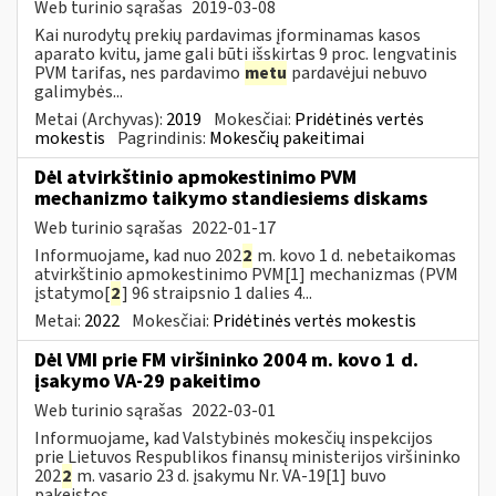
Web turinio sąrašas
2019-03-08
Kai nurodytų prekių pardavimas įforminamas kasos
aparato kvitu, jame gali būti išskirtas 9 proc. lengvatinis
PVM tarifas, nes pardavimo
metu
pardavėjui nebuvo
galimybės...
Metai (Archyvas):
2019
Mokesčiai:
Pridėtinės vertės
mokestis
Pagrindinis:
Mokesčių pakeitimai
Dėl atvirkštinio apmokestinimo PVM
mechanizmo taikymo standiesiems diskams
Web turinio sąrašas
2022-01-17
Informuojame, kad nuo 202
2
m. kovo 1 d. nebetaikomas
atvirkštinio apmokestinimo PVM[1] mechanizmas (PVM
įstatymo[
2
] 96 straipsnio 1 dalies 4...
Metai:
2022
Mokesčiai:
Pridėtinės vertės mokestis
Dėl VMI prie FM viršininko 2004 m. kovo 1 d.
įsakymo VA-29 pakeitimo
Web turinio sąrašas
2022-03-01
Informuojame, kad Valstybinės mokesčių inspekcijos
prie Lietuvos Respublikos finansų ministerijos viršininko
202
2
m. vasario 23 d. įsakymu Nr. VA-19[1] buvo
pakeistos...