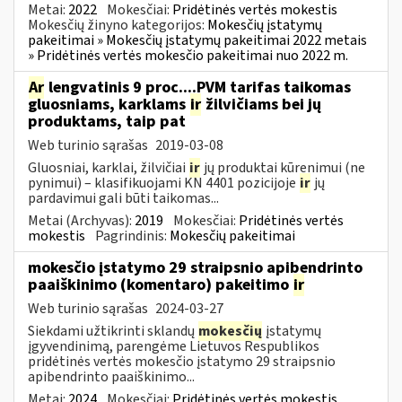
Metai:
2022
Mokesčiai:
Pridėtinės vertės mokestis
Mokesčių žinyno kategorijos:
Mokesčių įstatymų
pakeitimai » Mokesčių įstatymų pakeitimai 2022 metais
» Pridėtinės vertės mokesčio pakeitimai nuo 2022 m.
Ar
lengvatinis 9 proc....PVM tarifas taikomas
gluosniams, karklams
ir
žilvičiams bei jų
produktams, taip pat
Web turinio sąrašas
2019-03-08
Gluosniai, karklai, žilvičiai
ir
jų produktai kūrenimui (ne
pynimui) – klasifikuojami KN 4401 pozicijoje
ir
jų
pardavimui gali būti taikomas...
Metai (Archyvas):
2019
Mokesčiai:
Pridėtinės vertės
mokestis
Pagrindinis:
Mokesčių pakeitimai
mokesčio įstatymo 29 straipsnio apibendrinto
paaiškinimo (komentaro) pakeitimo
ir
Web turinio sąrašas
2024-03-27
Siekdami užtikrinti sklandų
mokesčių
įstatymų
įgyvendinimą, parengėme Lietuvos Respublikos
pridėtinės vertės mokesčio įstatymo 29 straipsnio
apibendrinto paaiškinimo...
Metai:
2024
Mokesčiai:
Pridėtinės vertės mokestis