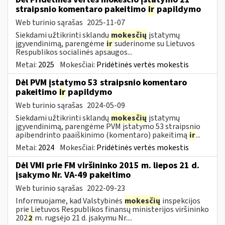
straipsnio komentaro pakeitimo
ir
papildymo
Web turinio sąrašas
2025-11-07
Siekdami užtikrinti sklandų
mokesčių
įstatymų
įgyvendinimą, parengėme
ir
suderinome su Lietuvos
Respublikos socialinės apsaugos...
Metai:
2025
Mokesčiai:
Pridėtinės vertės mokestis
Dėl PVM įstatymo 53 straipsnio komentaro
pakeitimo
ir
papildymo
Web turinio sąrašas
2024-05-09
Siekdami užtikrinti sklandų
mokesčių
įstatymų
įgyvendinimą, parengėme PVM įstatymo 53 straipsnio
apibendrinto paaiškinimo (komentaro) pakeitimą
ir
...
Metai:
2024
Mokesčiai:
Pridėtinės vertės mokestis
Dėl VMI prie FM viršininko 2015 m. liepos 21 d.
įsakymo Nr. VA-49 pakeitimo
Web turinio sąrašas
2022-09-23
Informuojame, kad Valstybinės
mokesčių
inspekcijos
prie Lietuvos Respublikos finansų ministerijos viršininko
202
2
m. rugsėjo 21 d. įsakymu Nr....