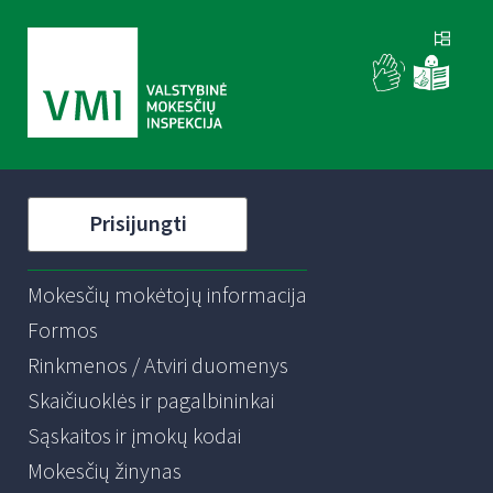
Prisijungti
Mokesčių mokėtojų informacija
Formos
Rinkmenos / Atviri duomenys
Skaičiuoklės ir pagalbininkai
Sąskaitos ir įmokų kodai
Mokesčių žinynas