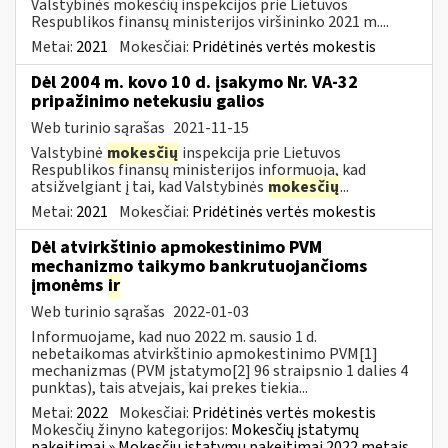
Valstybinės mokesčių inspekcijos prie Lietuvos
Respublikos finansų ministerijos viršininko 2021 m....
Metai:
2021
Mokesčiai:
Pridėtinės vertės mokestis
Dėl 2004 m. kovo 10 d. įsakymo Nr. VA-32
pripažinimo netekusiu galios
Web turinio sąrašas
2021-11-15
Valstybinė
mokesčių
inspekcija prie Lietuvos
Respublikos finansų ministerijos informuoja, kad
atsižvelgiant į tai, kad Valstybinės
mokesčių
...
Metai:
2021
Mokesčiai:
Pridėtinės vertės mokestis
Dėl atvirkštinio apmokestinimo PVM
mechanizmo taikymo bankrutuojančioms
įmonėms
ir
Web turinio sąrašas
2022-01-03
Informuojame, kad nuo 2022 m. sausio 1 d.
nebetaikomas atvirkštinio apmokestinimo PVM[1]
mechanizmas (PVM įstatymo[2] 96 straipsnio 1 dalies 4
punktas), tais atvejais, kai prekes tiekia...
Metai:
2022
Mokesčiai:
Pridėtinės vertės mokestis
Mokesčių žinyno kategorijos:
Mokesčių įstatymų
pakeitimai » Mokesčių įstatymų pakeitimai 2022 metais