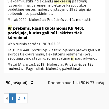
Siekdami užtikrinti sklandų
mokesčių
įstatymų
įgyvendinimą, parengėme Lietuvos Respublikos
pridėtinės vertės mokesčio įstatymo 19 straipsnio
apibendrinto paaiškinimo...
Metai:
2024
Mokesčiai:
Pridėtinės vertės mokestis
Ar
prekėms, klasifikuojamoms KN 4401
pozicijoje, kurios gali būti skirtos tiek
kūrenimui
Web turinio sąrašas
2019-03-08
Jeigu KN 4401 pozicijoje klasifikuojamos prekės gali būti
skirtos tiek kūrenimui, tiek kitoms reikmėms (pvz.,
ąžuolinių vyno statinių, romo statinių
ir
pan. rūkymo...
Metai (Archyvas):
2019
Mokesčiai:
Pridėtinės vertės
mokestis
Pagrindinis:
Mokesčių pakeitimai
50 Įrašų(-ai)
Rodoma nuo 1 iki 50 iš 77 irašų.
1
2