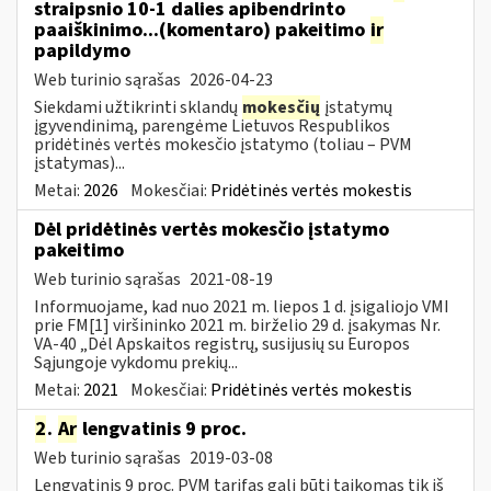
straipsnio 10-1 dalies apibendrinto
paaiškinimo...(komentaro) pakeitimo
ir
papildymo
Web turinio sąrašas
2026-04-23
Siekdami užtikrinti sklandų
mokesčių
įstatymų
įgyvendinimą, parengėme Lietuvos Respublikos
pridėtinės vertės mokesčio įstatymo (toliau – PVM
įstatymas)...
Metai:
2026
Mokesčiai:
Pridėtinės vertės mokestis
Dėl pridėtinės vertės mokesčio įstatymo
pakeitimo
Web turinio sąrašas
2021-08-19
Informuojame, kad nuo 2021 m. liepos 1 d. įsigaliojo VMI
prie FM[1] viršininko 2021 m. birželio 29 d. įsakymas Nr.
VA-40 „Dėl Apskaitos registrų, susijusių su Europos
Sąjungoje vykdomu prekių...
Metai:
2021
Mokesčiai:
Pridėtinės vertės mokestis
2
.
Ar
lengvatinis 9 proc.
Web turinio sąrašas
2019-03-08
Lengvatinis 9 proc. PVM tarifas gali būti taikomas tik iš