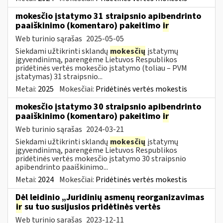
mokesčio įstatymo 31 straipsnio apibendrinto
paaiškinimo (komentaro) pakeitimo
ir
Web turinio sąrašas
2025-05-05
Siekdami užtikrinti sklandų
mokesčių
įstatymų
įgyvendinimą, parengėme Lietuvos Respublikos
pridėtinės vertės mokesčio įstatymo (toliau – PVM
įstatymas) 31 straipsnio...
Metai:
2025
Mokesčiai:
Pridėtinės vertės mokestis
mokesčio įstatymo 30 straipsnio apibendrinto
paaiškinimo (komentaro) pakeitimo
ir
Web turinio sąrašas
2024-03-21
Siekdami užtikrinti sklandų
mokesčių
įstatymų
įgyvendinimą, parengėme Lietuvos Respublikos
pridėtinės vertės mokesčio įstatymo 30 straipsnio
apibendrinto paaiškinimo...
Metai:
2024
Mokesčiai:
Pridėtinės vertės mokestis
Dėl leidinio „Juridinių asmenų reorganizavimas
ir
su tuo susijusios pridėtinės vertės
Web turinio sąrašas
2023-12-11