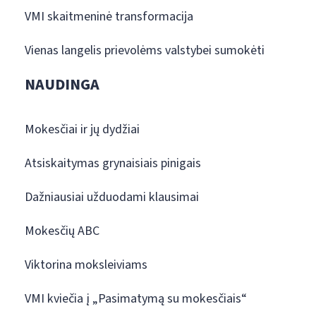
VMI skaitmeninė transformacija
Vienas langelis prievolėms valstybei sumokėti
NAUDINGA
Mokesčiai ir jų dydžiai
Atsiskaitymas grynaisiais pinigais
Dažniausiai užduodami klausimai
Mokesčių ABC
Viktorina moksleiviams
VMI kviečia į „Pasimatymą su mokesčiais“