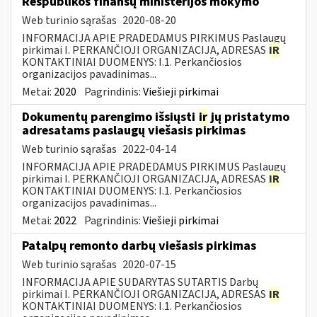
Respublikos finansų ministerijos mokymo
Web turinio sąrašas
2020-08-20
INFORMACIJA APIE PRADEDAMUS PIRKIMUS Paslaugų
pirkimai I. PERKANČIOJI ORGANIZACIJA, ADRESAS
IR
KONTAKTINIAI DUOMENYS: I.1. Perkančiosios
organizacijos pavadinimas...
Metai:
2020
Pagrindinis:
Viešieji pirkimai
Dokumentų parengimo išsiųsti
ir
jų pristatymo
adresatams paslaugų viešasis pirkimas
Web turinio sąrašas
2022-04-14
INFORMACIJA APIE PRADEDAMUS PIRKIMUS Paslaugų
pirkimai I. PERKANČIOJI ORGANIZACIJA, ADRESAS
IR
KONTAKTINIAI DUOMENYS: I.1. Perkančiosios
organizacijos pavadinimas...
Metai:
2022
Pagrindinis:
Viešieji pirkimai
Patalpų remonto darbų viešasis pirkimas
Web turinio sąrašas
2020-07-15
INFORMACIJA APIE SUDARYTAS SUTARTIS Darbų
pirkimai I. PERKANČIOJI ORGANIZACIJA, ADRESAS
IR
KONTAKTINIAI DUOMENYS: I.1. Perkančiosios