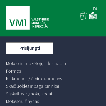
Prisijungti
Mokesčių mokėtojų informacija
Formos
Rinkmenos / Atviri duomenys
Skaičiuoklės ir pagalbininkai
Sąskaitos ir įmokų kodai
Mokesčių žinynas