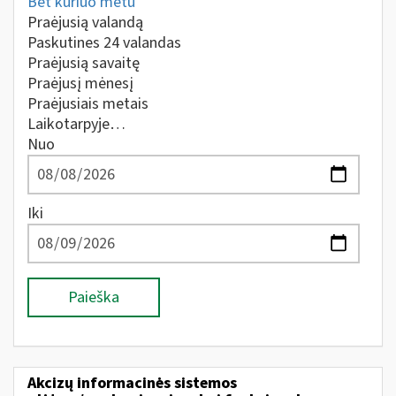
Bet kuriuo metu
Praėjusią valandą
Paskutines 24 valandas
Praėjusią savaitę
Praėjusį mėnesį
Praėjusiais metais
Laikotarpyje…
Nuo
Iki
Paieška
Akcizų informacinės sistemos