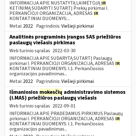
INFORMACIJA APIE NUSTATYTĄ LAIMĖTOJĄ
IR
KETINIMĄ SUDARYTI SUTARTĮ Prekių pirkimai I.
PERKANČIOJI ORGANIZACIJA, ADRESAS
IR
KONTAKTINIAI DUOMENYS:...
Metai:
2022
Pagrindinis:
Viešieji pirkimai
Analitinės programinės įrangos SAS priežiūros
paslaugų viešasis pirkimas
Web turinio sąrašas
2022-03-30
INFORMACIJA APIE SUDARYTĄ SUTARTĮ Paslaugų
pirkimai I. PERKANČIOJI ORGANIZACIJA, ADRESAS
IR
KONTAKTINIAI DUOMENYS: I.1. Perkančiosios
organizacijos pavadinimas...
Metai:
2022
Pagrindinis:
Viešieji pirkimai
Išmaniosios
mokesčių
administravimo sistemos
(i.MAS) priežiūros paslaugų viešasis
Web turinio sąrašas
2022-09-01
INFORMACIJA APIE PRADEDAMUS PIRKIMUS Paslaugų
pirkimai I. PERKANČIOJI ORGANIZACIJA, ADRESAS
IR
KONTAKTINIAI DUOMENYS: I.1. Perkančiosios
organizacijos pavadinimas...