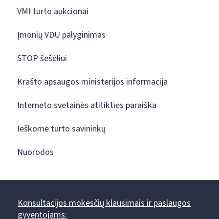
VMI turto aukcionai
Įmonių VDU palyginimas
STOP šešėliui
Krašto apsaugos ministerijos informacija
Interneto svetainės atitikties paraiška
Ieškome turto savininkų
Nuorodos
Konsultacijos mokesčių klausimais ir paslaugos
gyventojams: