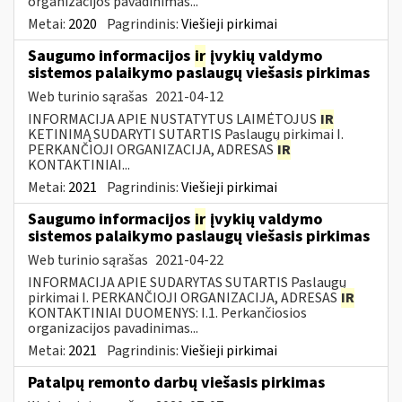
organizacijos pavadinimas...
Metai:
2020
Pagrindinis:
Viešieji pirkimai
Saugumo informacijos
ir
įvykių valdymo
sistemos palaikymo paslaugų viešasis pirkimas
Web turinio sąrašas
2021-04-12
INFORMACIJA APIE NUSTATYTUS LAIMĖTOJUS
IR
KETINIMĄ SUDARYTI SUTARTIS Paslaugų pirkimai I.
PERKANČIOJI ORGANIZACIJA, ADRESAS
IR
KONTAKTINIAI...
Metai:
2021
Pagrindinis:
Viešieji pirkimai
Saugumo informacijos
ir
įvykių valdymo
sistemos palaikymo paslaugų viešasis pirkimas
Web turinio sąrašas
2021-04-22
INFORMACIJA APIE SUDARYTAS SUTARTIS Paslaugų
pirkimai I. PERKANČIOJI ORGANIZACIJA, ADRESAS
IR
KONTAKTINIAI DUOMENYS: I.1. Perkančiosios
organizacijos pavadinimas...
Metai:
2021
Pagrindinis:
Viešieji pirkimai
Patalpų remonto darbų viešasis pirkimas