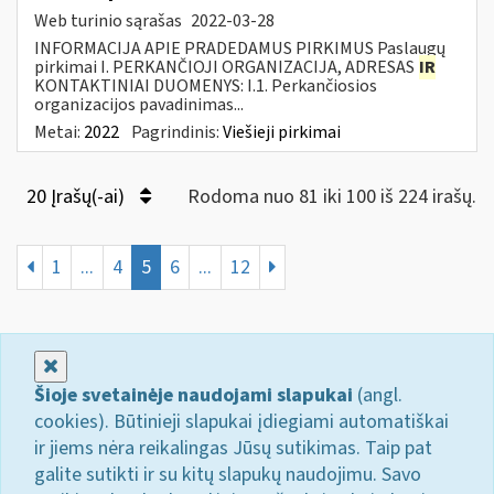
Web turinio sąrašas
2022-03-28
INFORMACIJA APIE PRADEDAMUS PIRKIMUS Paslaugų
pirkimai I. PERKANČIOJI ORGANIZACIJA, ADRESAS
IR
KONTAKTINIAI DUOMENYS: I.1. Perkančiosios
organizacijos pavadinimas...
Metai:
2022
Pagrindinis:
Viešieji pirkimai
20 Įrašų(-ai)
Rodoma nuo 81 iki 100 iš 224 irašų.
1
...
4
5
6
...
12
Uždaryti
Šioje svetainėje naudojami slapukai
(angl.
cookies). Būtinieji slapukai įdiegiami automatiškai
ir jiems nėra reikalingas Jūsų sutikimas. Taip pat
galite sutikti ir su kitų slapukų naudojimu. Savo