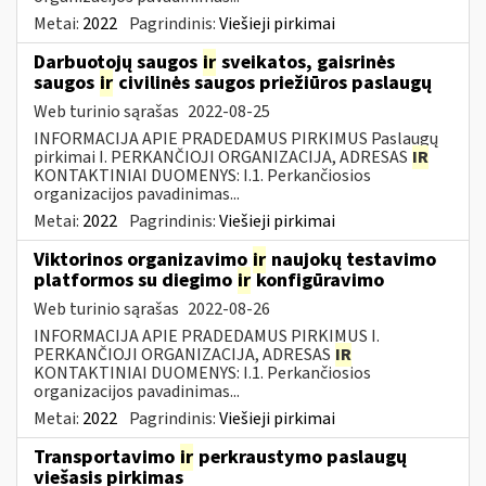
Metai:
2022
Pagrindinis:
Viešieji pirkimai
Darbuotojų saugos
ir
sveikatos, gaisrinės
saugos
ir
civilinės saugos priežiūros paslaugų
Web turinio sąrašas
2022-08-25
INFORMACIJA APIE PRADEDAMUS PIRKIMUS Paslaugų
pirkimai I. PERKANČIOJI ORGANIZACIJA, ADRESAS
IR
KONTAKTINIAI DUOMENYS: I.1. Perkančiosios
organizacijos pavadinimas...
Metai:
2022
Pagrindinis:
Viešieji pirkimai
Viktorinos organizavimo
ir
naujokų testavimo
platformos su diegimo
ir
konfigūravimo
Web turinio sąrašas
2022-08-26
INFORMACIJA APIE PRADEDAMUS PIRKIMUS I.
PERKANČIOJI ORGANIZACIJA, ADRESAS
IR
KONTAKTINIAI DUOMENYS: I.1. Perkančiosios
organizacijos pavadinimas...
Metai:
2022
Pagrindinis:
Viešieji pirkimai
Transportavimo
ir
perkraustymo paslaugų
viešasis pirkimas