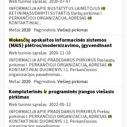
Web turinio sąrašas
2020-07-07
INFORMACIJA APIE NUSTATYTUS LAIMĖTOJUS
IR
KETINIMĄ SUDARYTI SUTARTIS Darbų pirkimai I.
PERKANČIOJI ORGANIZACIJA, ADRESAS
IR
KONTAKTINIAI...
Metai:
2020
Pagrindinis:
Viešieji pirkimai
Mokesčių
apskaitos informacinės sistemos
(MAIS) plėtros/modernizavimo, įgyvendinant
Web turinio sąrašas
2020-11-10
INFORMACIJA APIE PRADEDAMUS PIRKIMUS Paslaugų
pirkimai I. PERKANČIOJI ORGANIZACIJA, ADRESAS
IR
KONTAKTINIAI DUOMENYS: I.1. Perkančiosios
organizacijos pavadinimas...
Metai:
2020
Pagrindinis:
Viešieji pirkimai
Kompiuterinės
ir
programinės įrangos viešasis
pirkimas
Web turinio sąrašas
2022-05-12
INFORMACIJA APIE PRADEDAMUS PIRKIMUS Prekių
pirkimai I. PERKANČIOJI ORGANIZACIJA, ADRESAS
IR
KONTAKTINIAI DUOMENYS: I.1. Perkančiosios
organizacijos pavadinimas...