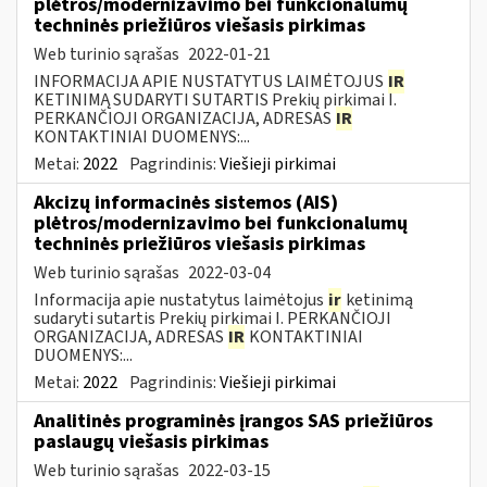
plėtros/modernizavimo bei funkcionalumų
techninės priežiūros viešasis pirkimas
Web turinio sąrašas
2022-01-21
INFORMACIJA APIE NUSTATYTUS LAIMĖTOJUS
IR
KETINIMĄ SUDARYTI SUTARTIS Prekių pirkimai I.
PERKANČIOJI ORGANIZACIJA, ADRESAS
IR
KONTAKTINIAI DUOMENYS:...
Metai:
2022
Pagrindinis:
Viešieji pirkimai
Akcizų informacinės sistemos (AIS)
plėtros/modernizavimo bei funkcionalumų
techninės priežiūros viešasis pirkimas
Web turinio sąrašas
2022-03-04
Informacija apie nustatytus laimėtojus
ir
ketinimą
sudaryti sutartis Prekių pirkimai I. PERKANČIOJI
ORGANIZACIJA, ADRESAS
IR
KONTAKTINIAI
DUOMENYS:...
Metai:
2022
Pagrindinis:
Viešieji pirkimai
Analitinės programinės įrangos SAS priežiūros
paslaugų viešasis pirkimas
Web turinio sąrašas
2022-03-15