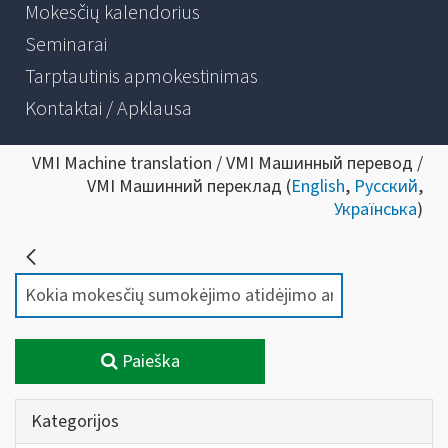
Mokesčių kalendorius
Seminarai
Tarptautinis apmokestinimas
Kontaktai / Apklausa
VMI Machine translation / VMI Машинный перевод /
VMI Машинний переклад (
English
,
Русский
,
Українська
)
Paieška
Kategorijos