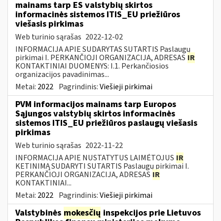
mainams tarp ES valstybių skirtos
informacinės sistemos ITIS_EU priežiūros
viešasis pirkimas
Web turinio sąrašas
2022-12-02
INFORMACIJA APIE SUDARYTAS SUTARTIS Paslaugų
pirkimai I. PERKANČIOJI ORGANIZACIJA, ADRESAS
IR
KONTAKTINIAI DUOMENYS: I.1. Perkančiosios
organizacijos pavadinimas...
Metai:
2022
Pagrindinis:
Viešieji pirkimai
PVM informacijos mainams tarp Europos
Sąjungos valstybių skirtos informacinės
sistemos ITIS_EU priežiūros paslaugų viešasis
pirkimas
Web turinio sąrašas
2022-11-22
INFORMACIJA APIE NUSTATYTUS LAIMĖTOJUS
IR
KETINIMĄ SUDARYTI SUTARTIS Paslaugų pirkimai I.
PERKANČIOJI ORGANIZACIJA, ADRESAS
IR
KONTAKTINIAI...
Metai:
2022
Pagrindinis:
Viešieji pirkimai
Valstybinės
mokesčių
inspekcijos prie Lietuvos