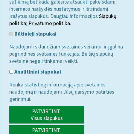
sutikimą bet kada galėsite atšaukti pakeisdami
interneto naršyklės nustatymus ir ištrindami
įrašytus slapukus. Daugiau informacijos
Slapukų
politika
;
Privatumo politika.
Būtinieji slapukai
Naudojami sklandžiam svetainės veikimui ir įgalina
pagrindines svetainės funkcijas. Be šių slapukų
svetainė negali tinkamai veikti.
Analitiniai slapukai
Renka statistinę informaciją apie svetainės
naudojimą ir naudojami Jūsų naršymo patirties
gerinimui.
PATVIRTINTI
Visus slapukus
PATVIRTINTI