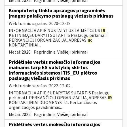
Metai:
2022
Pagrindinis:
Viešieji pirkimai
Kompiuterių tinklo apsaugos programinės
įrangos palaikymo paslaugų viešasis pirkimas
Web turinio sąrašas
2020-12-18
INFORMACIJA APIE NUSTATYTUS LAIMĖTOJUS
IR
KETINIMĄ SUDARYTI SUTARTIS Paslaugų pirkimai I.
PERKANČIOJI ORGANIZACIJA, ADRESAS
IR
KONTAKTINIAI...
Metai:
2020
Pagrindinis:
Viešieji pirkimai
Pridėtinės vertės mokesčio informacijos
mainams tarp ES valstybių skirtos
informacinės sistemos ITIS_EU plėtros
paslaugų viešasis pirkimas
Web turinio sąrašas
2022-12-02
INFORMACIJA APIE SUDARYTAS SUTARTIS Paslaugų
pirkimai I. PERKANČIOJI ORGANIZACIJA, ADRESAS
IR
KONTAKTINIAI DUOMENYS: I.1. Perkančiosios
organizacijos pavadinimas...
Metai:
2022
Pagrindinis:
Viešieji pirkimai
Pridėtinės vertės mokesčio informacijos