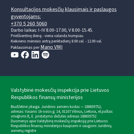
Konsultacijos mokesčių klausimais ir paslaugos
gyventojams:
+370 5 260 5060
Darbo laikas: I-IV 8.00-17.00, V 8.00-15.45.
Prieššventinę dieną - viena valanda trumpiau.
Kiekvieno mėnesio antrą penktadienį 8.00 val. - 12.00 val.
Mano VMI
Paklausimas per
Valstybinė mokesčių inspekcija prie Lietuvos
Respublikos finansų ministerijos
Biudžetinė įstaiga. Juridinio asmens kodas — 188659752,
adresas: Vasario 16-osios g. 14, 01107 Vilnius, Lietuva, el.paštas:
vmi@vmi.lt
, E. pristatymo dėžutės adresas 188659752
Duomenys apie Valstybinę mokesčių inspekciją prie Lietuvos
Respublikos finansų ministerijos kaupiami ir saugomi Juridinių
asmenų registre