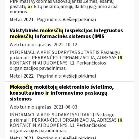
Pirkimas) vykdomas vadovaujantis Žemės, esamų
pastatų
ar
kitų nekilnojamųjų daiktų įsigijimo arba
nuomos...
Metai:
2021
Pagrindinis:
Viešieji pirkimai
Valstybinės
mokesčių
inspekcijos integruotos
mokesčių
informacinės sistemos (IMIS
Web turinio sąrašas
2022-10-12
INFORMACIJA APIE SUDARYTAS SUTARTIS Paslaugų
pirkimai I. PERKANČIOJI ORGANIZACIJA, ADRESAS
IR
KONTAKTINIAI DUOMENYS: I.1. Perkančiosios
organizacijos pavadinimas...
Metai:
2022
Pagrindinis:
Viešieji pirkimai
Mokesčių
mokėtojų elektroninio švietimo,
konsultavimo
ir
informavimo paslaugų
sistemos
Web turinio sąrašas
2021-06-03
INFORMACIJA APIE SUDARYTĄ SUTARTĮ Paslaugų
pirkimai I. PERKANČIOJI ORGANIZACIJA, ADRESAS
IR
KONTAKTINIAI DUOMENYS: I.1. Perkančiosios
organizacijos pavadinimas...
Metai:
2021
Pagrindinis:
Viešieji pirkimai