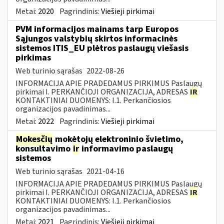
Metai:
2020
Pagrindinis:
Viešieji pirkimai
PVM informacijos mainams tarp Europos
Sąjungos valstybių skirtos informacinės
sistemos ITIS_EU plėtros paslaugų viešasis
pirkimas
Web turinio sąrašas
2022-08-26
INFORMACIJA APIE PRADEDAMUS PIRKIMUS Paslaugų
pirkimai I. PERKANČIOJI ORGANIZACIJA, ADRESAS
IR
KONTAKTINIAI DUOMENYS: I.1. Perkančiosios
organizacijos pavadinimas...
Metai:
2022
Pagrindinis:
Viešieji pirkimai
Mokesčių
mokėtojų elektroninio švietimo,
konsultavimo
ir
informavimo paslaugų
sistemos
Web turinio sąrašas
2021-04-16
INFORMACIJA APIE PRADEDAMUS PIRKIMUS Paslaugų
pirkimai I. PERKANČIOJI ORGANIZACIJA, ADRESAS
IR
KONTAKTINIAI DUOMENYS: I.1. Perkančiosios
organizacijos pavadinimas...
Metai:
2021
Pagrindinis:
Viešieji pirkimai