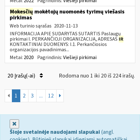
Metai:
2022
Pagrindinis:
Viešieji pirkimai
Mokesčių
mokėtojų nuomonės tyrimų viešasis
pirkimas
Web turinio sąrašas
2020-11-13
INFORMACIJA APIE SUDARYTAS SUTARTIS Paslaugų
pirkimai I. PERKANČIOJI ORGANIZACIJA, ADRESAS
IR
KONTAKTINIAI DUOMENYS: I.1. Perkančiosios
organizacijos pavadinimas...
Metai:
2020
Pagrindinis:
Viešieji pirkimai
20 Įrašų(-ai)
Rodoma nuo 1 iki 20 iš 224 irašų.
1
2
3
...
12
Uždaryti
Šioje svetainėje naudojami slapukai
(angl.
cookies). Būtinieji slapukai įdiegiami automatiškai