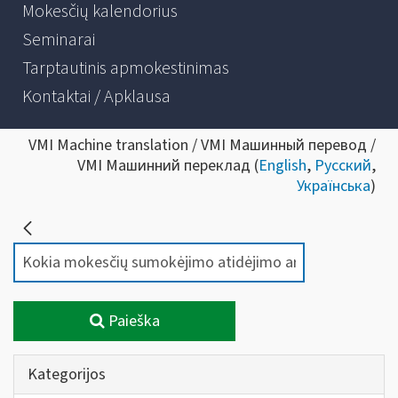
Mokesčių kalendorius
Seminarai
Tarptautinis apmokestinimas
Kontaktai / Apklausa
VMI Machine translation / VMI Машинный перевод /
VMI Машинний переклад (
English
,
Русский
,
Українська
)
Paieška
Kategorijos