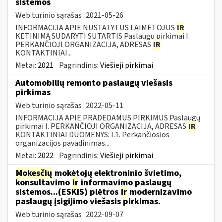
sistemos
Web turinio sąrašas
2021-05-26
INFORMACIJA APIE NUSTATYTUS LAIMĖTOJUS
IR
KETINIMĄ SUDARYTI SUTARTIS Paslaugų pirkimai I.
PERKANČIOJI ORGANIZACIJA, ADRESAS
IR
KONTAKTINIAI...
Metai:
2021
Pagrindinis:
Viešieji pirkimai
Automobilių remonto paslaugų viešasis
pirkimas
Web turinio sąrašas
2022-05-11
INFORMACIJA APIE PRADEDAMUS PIRKIMUS Paslaugų
pirkimai I. PERKANČIOJI ORGANIZACIJA, ADRESAS
IR
KONTAKTINIAI DUOMENYS: I.1. Perkančiosios
organizacijos pavadinimas...
Metai:
2022
Pagrindinis:
Viešieji pirkimai
Mokesčių
mokėtojų elektroninio švietimo,
konsultavimo
ir
informavimo paslaugų
sistemos...(ESKIS) plėtros
ir
modernizavimo
paslaugų įsigijimo viešasis pirkimas.
Web turinio sąrašas
2022-09-07