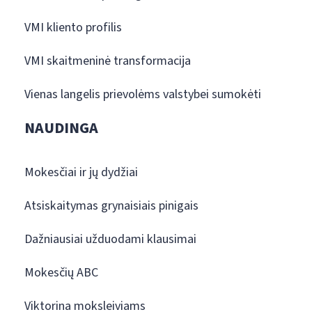
VMI kliento profilis
VMI skaitmeninė transformacija
Vienas langelis prievolėms valstybei sumokėti
NAUDINGA
Mokesčiai ir jų dydžiai
Atsiskaitymas grynaisiais pinigais
Dažniausiai užduodami klausimai
Mokesčių ABC
Viktorina moksleiviams