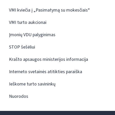
VMI kviečia į „Pasimatymą su mokesčiais“
VMI turto aukcionai
Įmonių VDU palyginimas
STOP šešėliui
Krašto apsaugos ministerijos informacija
Interneto svetainės atitikties paraiška
Ieškome turto savininkų
Nuorodos