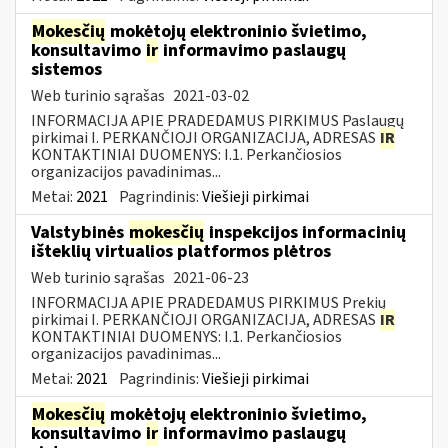
Mokesčių
mokėtojų elektroninio švietimo,
konsultavimo
ir
informavimo paslaugų
sistemos
Web turinio sąrašas
2021-03-02
INFORMACIJA APIE PRADEDAMUS PIRKIMUS Paslaugų
pirkimai I. PERKANČIOJI ORGANIZACIJA, ADRESAS
IR
KONTAKTINIAI DUOMENYS: I.1. Perkančiosios
organizacijos pavadinimas...
Metai:
2021
Pagrindinis:
Viešieji pirkimai
Valstybinės
mokesčių
inspekcijos informacinių
išteklių virtualios platformos plėtros
Web turinio sąrašas
2021-06-23
INFORMACIJA APIE PRADEDAMUS PIRKIMUS Prekių
pirkimai I. PERKANČIOJI ORGANIZACIJA, ADRESAS
IR
KONTAKTINIAI DUOMENYS: I.1. Perkančiosios
organizacijos pavadinimas...
Metai:
2021
Pagrindinis:
Viešieji pirkimai
Mokesčių
mokėtojų elektroninio švietimo,
konsultavimo
ir
informavimo paslaugų