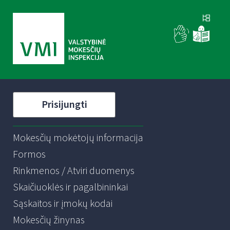
Prisijungti
Mokesčių mokėtojų informacija
Formos
Rinkmenos / Atviri duomenys
Skaičiuoklės ir pagalbininkai
Sąskaitos ir įmokų kodai
Mokesčių žinynas