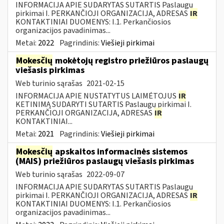
INFORMACIJA APIE SUDARYTAS SUTARTIS Paslaugų
pirkimai I. PERKANČIOJI ORGANIZACIJA, ADRESAS
IR
KONTAKTINIAI DUOMENYS: I.1. Perkančiosios
organizacijos pavadinimas...
Metai:
2022
Pagrindinis:
Viešieji pirkimai
Mokesčių
mokėtojų registro priežiūros paslaugų
viešasis pirkimas
Web turinio sąrašas
2021-02-15
INFORMACIJA APIE NUSTATYTUS LAIMĖTOJUS
IR
KETINIMĄ SUDARYTI SUTARTIS Paslaugų pirkimai I.
PERKANČIOJI ORGANIZACIJA, ADRESAS
IR
KONTAKTINIAI...
Metai:
2021
Pagrindinis:
Viešieji pirkimai
Mokesčių
apskaitos informacinės sistemos
(MAIS) priežiūros paslaugų viešasis pirkimas
Web turinio sąrašas
2022-09-07
INFORMACIJA APIE SUDARYTAS SUTARTIS Paslaugų
pirkimai I. PERKANČIOJI ORGANIZACIJA, ADRESAS
IR
KONTAKTINIAI DUOMENYS: I.1. Perkančiosios
organizacijos pavadinimas...