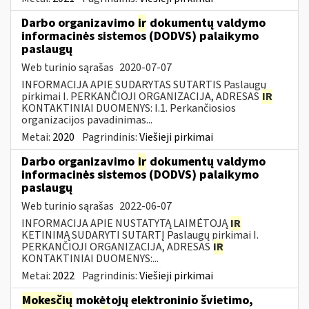
Darbo organizavimo
ir
dokumentų valdymo
informacinės sistemos (DODVS) palaikymo
paslaugų
Web turinio sąrašas
2020-07-07
INFORMACIJA APIE SUDARYTAS SUTARTIS Paslaugų
pirkimai I. PERKANČIOJI ORGANIZACIJA, ADRESAS
IR
KONTAKTINIAI DUOMENYS: I.1. Perkančiosios
organizacijos pavadinimas...
Metai:
2020
Pagrindinis:
Viešieji pirkimai
Darbo organizavimo
ir
dokumentų valdymo
informacinės sistemos (DODVS) palaikymo
paslaugų
Web turinio sąrašas
2022-06-07
INFORMACIJA APIE NUSTATYTĄ LAIMĖTOJĄ
IR
KETINIMĄ SUDARYTI SUTARTĮ Paslaugų pirkimai I.
PERKANČIOJI ORGANIZACIJA, ADRESAS
IR
KONTAKTINIAI DUOMENYS:...
Metai:
2022
Pagrindinis:
Viešieji pirkimai
Mokesčių
mokėtojų elektroninio švietimo,