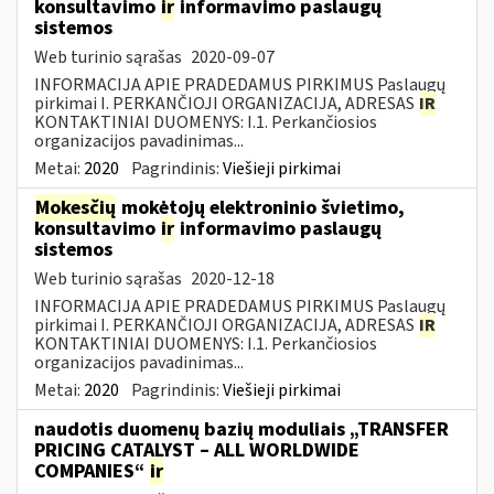
konsultavimo
ir
informavimo paslaugų
sistemos
Web turinio sąrašas
2020-09-07
INFORMACIJA APIE PRADEDAMUS PIRKIMUS Paslaugų
pirkimai I. PERKANČIOJI ORGANIZACIJA, ADRESAS
IR
KONTAKTINIAI DUOMENYS: I.1. Perkančiosios
organizacijos pavadinimas...
Metai:
2020
Pagrindinis:
Viešieji pirkimai
Mokesčių
mokėtojų elektroninio švietimo,
konsultavimo
ir
informavimo paslaugų
sistemos
Web turinio sąrašas
2020-12-18
INFORMACIJA APIE PRADEDAMUS PIRKIMUS Paslaugų
pirkimai I. PERKANČIOJI ORGANIZACIJA, ADRESAS
IR
KONTAKTINIAI DUOMENYS: I.1. Perkančiosios
organizacijos pavadinimas...
Metai:
2020
Pagrindinis:
Viešieji pirkimai
naudotis duomenų bazių moduliais „TRANSFER
PRICING CATALYST – ALL WORLDWIDE
COMPANIES“
ir