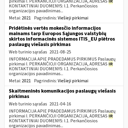
pirkimai I. PERKANČIOJI ORGANIZACIJA, ADRESAS
IR
KONTAKTINIAI DUOMENYS: I.1. Perkančiosios
organizacijos pavadinimas...
Metai:
2021
Pagrindinis:
Viešieji pirkimai
Pridėtinės vertės mokesčio informacijos
mainams tarp Europos Sąjungos valstybių
skirtos informacinės sistemos ITIS_EU plėtros
paslaugų viešasis pirkimas
Web turinio sąrašas
2021-08-25
INFORMACIJA APIE PRADEDAMUS PIRKIMUS Paslaugų
pirkimai I. PERKANČIOJI ORGANIZACIJA, ADRESAS
IR
KONTAKTINIAI DUOMENYS: I.1. Perkančiosios
organizacijos pavadinimas...
Metai:
2021
Pagrindinis:
Viešieji pirkimai
Skaitmeninės komunikacijos paslaugų viešasis
pirkimas
Web turinio sąrašas
2021-04-16
INFORMACIJA APIE PRADEDAMUS PIRKIMUS Paslaugų
pirkimai I. PERKANČIOJI ORGANIZACIJA, ADRESAS
IR
KONTAKTINIAI DUOMENYS: I.1. Perkančiosios
organizacijos pavadinimas...