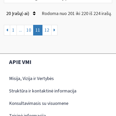
20 Įrašų(-ai)
Rodoma nuo 201 iki 220 iš 224 irašų.
1
...
10
11
12
APIE VMI
Misija, Vizija ir Vertybės
Struktūra ir kontaktinė informacija
Konsultavimasis su visuomene
Teisinė informacija