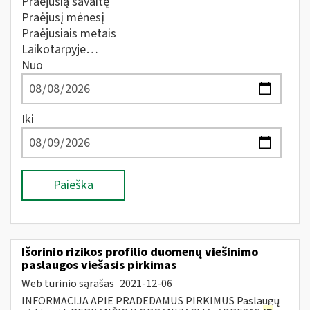
Praėjusią savaitę
Praėjusį mėnesį
Praėjusiais metais
Laikotarpyje…
Nuo
Iki
Paieška
Išorinio rizikos profilio duomenų viešinimo
paslaugos viešasis pirkimas
Web turinio sąrašas
2021-12-06
INFORMACIJA APIE PRADEDAMUS PIRKIMUS Paslaugų