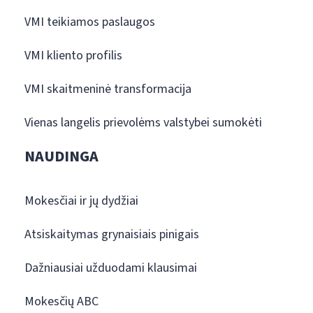
VMI teikiamos paslaugos
VMI kliento profilis
VMI skaitmeninė transformacija
Vienas langelis prievolėms valstybei sumokėti
NAUDINGA
Mokesčiai ir jų dydžiai
Atsiskaitymas grynaisiais pinigais
Dažniausiai užduodami klausimai
Mokesčių ABC