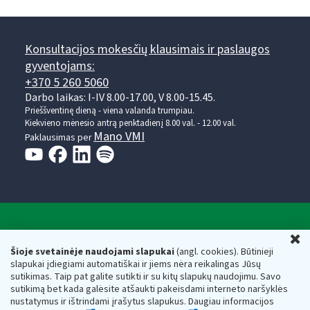
Konsultacijos mokesčių klausimais ir paslaugos
gyventojams:
+370 5 260 5060
Darbo laikas: I-IV 8.00-17.00, V 8.00-15.45.
Prieššventinę dieną - viena valanda trumpiau.
Kiekvieno mėnesio antrą penktadienį 8.00 val. - 12.00 val.
Mano VMI
Paklausimas per
Valstybinė mokesčių inspekcija prie Lietuvos
U
Respublikos finansų ministerijos
Šioje svetainėje naudojami slapukai
(angl. cookies). Būtinieji
slapukai įdiegiami automatiškai ir jiems nėra reikalingas Jūsų
Biudžetinė įstaiga. Juridinio asmens kodas — 188659752,
sutikimas. Taip pat galite sutikti ir su kitų slapukų naudojimu. Savo
adresas: Vasario 16-osios g. 14, 01107 Vilnius, Lietuva, el.paštas:
sutikimą bet kada galėsite atšaukti pakeisdami interneto naršyklės
vmi@vmi.lt
, E. pristatymo dėžutės adresas 188659752
nustatymus ir ištrindami įrašytus slapukus. Daugiau informacijos
Duomenys apie Valstybinę mokesčių inspekciją prie Lietuvos