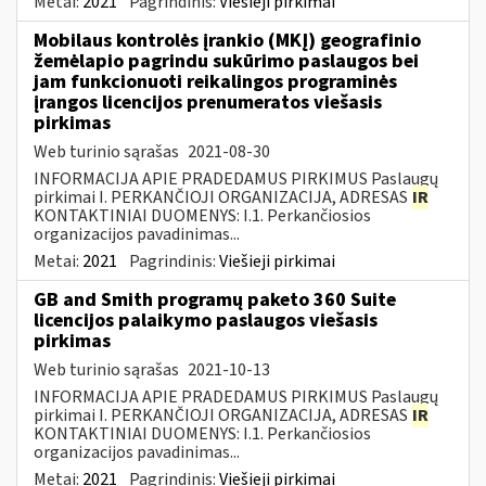
Metai:
2021
Pagrindinis:
Viešieji pirkimai
Mobilaus kontrolės įrankio (MKĮ) geografinio
žemėlapio pagrindu sukūrimo paslaugos bei
jam funkcionuoti reikalingos programinės
įrangos licencijos prenumeratos viešasis
pirkimas
Web turinio sąrašas
2021-08-30
INFORMACIJA APIE PRADEDAMUS PIRKIMUS Paslaugų
pirkimai I. PERKANČIOJI ORGANIZACIJA, ADRESAS
IR
KONTAKTINIAI DUOMENYS: I.1. Perkančiosios
organizacijos pavadinimas...
Metai:
2021
Pagrindinis:
Viešieji pirkimai
GB and Smith programų paketo 360 Suite
licencijos palaikymo paslaugos viešasis
pirkimas
Web turinio sąrašas
2021-10-13
INFORMACIJA APIE PRADEDAMUS PIRKIMUS Paslaugų
pirkimai I. PERKANČIOJI ORGANIZACIJA, ADRESAS
IR
KONTAKTINIAI DUOMENYS: I.1. Perkančiosios
organizacijos pavadinimas...
Metai:
2021
Pagrindinis:
Viešieji pirkimai