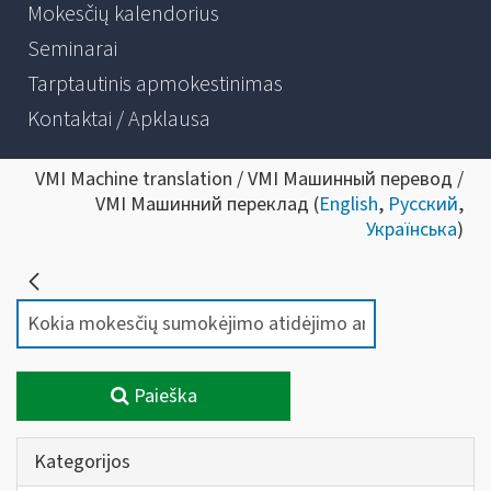
Mokesčių kalendorius
Seminarai
Tarptautinis apmokestinimas
Kontaktai / Apklausa
VMI Machine translation / VMI Машинный перевод /
VMI Машинний переклад (
English
,
Русский
,
Українська
)
Paieška
Kategorijos