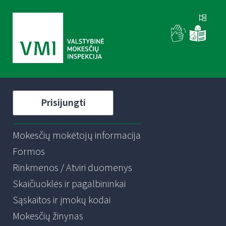
Prisijungti
Mokesčių mokėtojų informacija
Formos
Rinkmenos / Atviri duomenys
Skaičiuoklės ir pagalbininkai
Sąskaitos ir įmokų kodai
Mokesčių žinynas