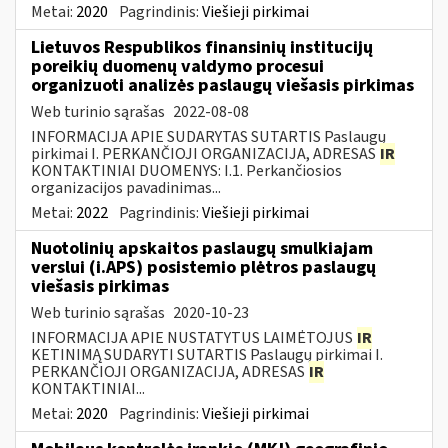
Metai:
2020
Pagrindinis:
Viešieji pirkimai
Lietuvos Respublikos finansinių institucijų
poreikių duomenų valdymo procesui
organizuoti analizės paslaugų viešasis pirkimas
Web turinio sąrašas
2022-08-08
INFORMACIJA APIE SUDARYTAS SUTARTIS Paslaugų
pirkimai I. PERKANČIOJI ORGANIZACIJA, ADRESAS
IR
KONTAKTINIAI DUOMENYS: I.1. Perkančiosios
organizacijos pavadinimas...
Metai:
2022
Pagrindinis:
Viešieji pirkimai
Nuotolinių apskaitos paslaugų smulkiajam
verslui (i.APS) posistemio plėtros paslaugų
viešasis pirkimas
Web turinio sąrašas
2020-10-23
INFORMACIJA APIE NUSTATYTUS LAIMĖTOJUS
IR
KETINIMĄ SUDARYTI SUTARTIS Paslaugų pirkimai I.
PERKANČIOJI ORGANIZACIJA, ADRESAS
IR
KONTAKTINIAI...
Metai:
2020
Pagrindinis:
Viešieji pirkimai