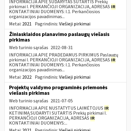
INFORMACIJA APIE SUDARYTAS SUTARTIS Prekių
pirkimai I. PERKANČIOJI ORGANIZACIJA, ADRESAS
IR
KONTAKTINIAI DUOMENYS: I.1. Perkančiosios
organizacijos pavadinimas...
Metai:
2021
Pagrindinis:
Viešieji pirkimai
Žiniasklaidos planavimo paslaugų viešasis
pirkimas
Web turinio sąrašas
2022-08-31
INFORMACIJA APIE PRADEDAMUS PIRKIMUS Paslaugų
pirkimai I. PERKANČIOJI ORGANIZACIJA, ADRESAS
IR
KONTAKTINIAI DUOMENYS: I.1. Perkančiosios
organizacijos pavadinimas...
Metai:
2022
Pagrindinis:
Viešieji pirkimai
Projektų valdymo programinės priemonės
viešasis pirkimas
Web turinio sąrašas
2021-07-05
INFORMACIJA APIE NUSTATYTUS LAIMĖTOJUS
IR
KETINIMĄ SUDARYTI SUTARTIS Prekių pirkimai I.
PERKANČIOJI ORGANIZACIJA, ADRESAS
IR
KONTAKTINIAI DUOMENYS:...
Metai:
2021
Pagrindinis:
Viešieji pirkimai