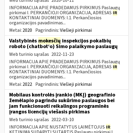
Web turinio sąrašas
2020-10-11
INFORMACIJA APIE PRADEDAMUS PIRKIMUS Paslaugų
pirkimai I. PERKANČIOJI ORGANIZACIJA, ADRESAS
IR
KONTAKTINIAI DUOMENYS: I.1. Perkančiosios
organizacijos pavadinimas...
Metai:
2020
Pagrindinis:
Viešieji pirkimai
Valstybinės
mokesčių
inspekcijos pokalbių
roboto (chatbot‘o) Simo palaikymo paslaugų
Web turinio sąrašas
2022-11-23
INFORMACIJA APIE PRADEDAMUS PIRKIMUS Paslaugų
pirkimai I. PERKANČIOJI ORGANIZACIJA, ADRESAS
IR
KONTAKTINIAI DUOMENYS: I.1. Perkančiosios
organizacijos pavadinimas...
Metai:
2022
Pagrindinis:
Viešieji pirkimai
Mobilaus kontrolės įrankio (MKĮ) geografinio
žemėlapio pagrindu sukūrimo paslaugos bei
jam funkcionuoti reikalingos programinės
įrangos licencijų viešasis pirkimas
Web turinio sąrašas
2022-03-10
INFORMACIJA APIE NUSTATYTUS LAIMĖTOJUS
IR
KETINIMĄ SUDARYTI SUTARTIS Paslaugų pirkimai I.