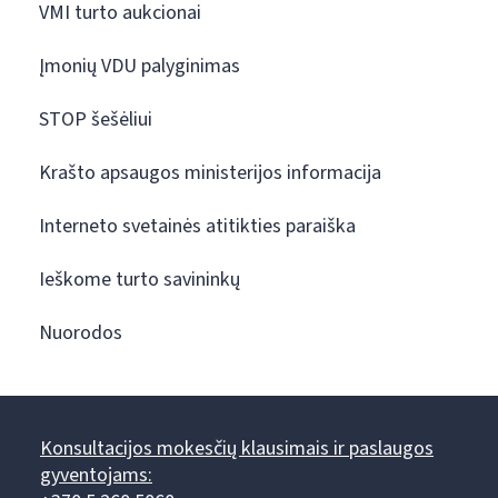
VMI turto aukcionai
Įmonių VDU palyginimas
STOP šešėliui
Krašto apsaugos ministerijos informacija
Interneto svetainės atitikties paraiška
Ieškome turto savininkų
Nuorodos
Konsultacijos mokesčių klausimais ir paslaugos
gyventojams: