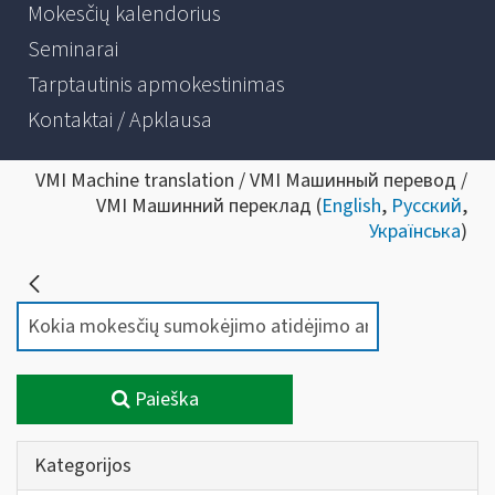
Mokesčių kalendorius
Seminarai
Tarptautinis apmokestinimas
Kontaktai / Apklausa
VMI Machine translation / VMI Машинный перевод /
VMI Машинний переклад (
English
,
Русский
,
Українська
)
Paieška
Kategorijos