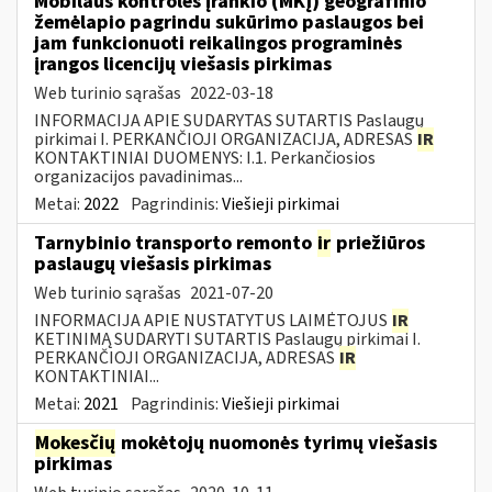
Mobilaus kontrolės įrankio (MKĮ) geografinio
žemėlapio pagrindu sukūrimo paslaugos bei
jam funkcionuoti reikalingos programinės
įrangos licencijų viešasis pirkimas
Web turinio sąrašas
2022-03-18
INFORMACIJA APIE SUDARYTAS SUTARTIS Paslaugų
pirkimai I. PERKANČIOJI ORGANIZACIJA, ADRESAS
IR
KONTAKTINIAI DUOMENYS: I.1. Perkančiosios
organizacijos pavadinimas...
Metai:
2022
Pagrindinis:
Viešieji pirkimai
Tarnybinio transporto remonto
ir
priežiūros
paslaugų viešasis pirkimas
Web turinio sąrašas
2021-07-20
INFORMACIJA APIE NUSTATYTUS LAIMĖTOJUS
IR
KETINIMĄ SUDARYTI SUTARTIS Paslaugų pirkimai I.
PERKANČIOJI ORGANIZACIJA, ADRESAS
IR
KONTAKTINIAI...
Metai:
2021
Pagrindinis:
Viešieji pirkimai
Mokesčių
mokėtojų nuomonės tyrimų viešasis
pirkimas