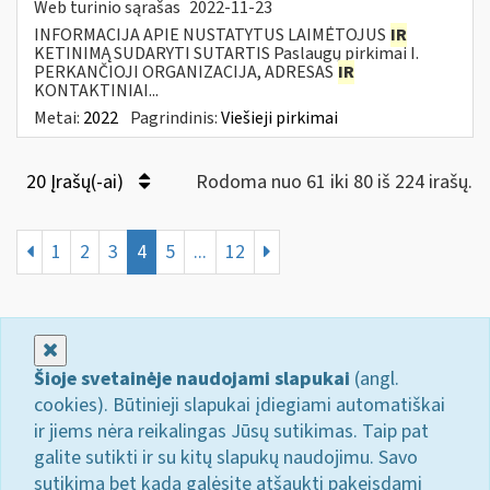
Web turinio sąrašas
2022-11-23
INFORMACIJA APIE NUSTATYTUS LAIMĖTOJUS
IR
KETINIMĄ SUDARYTI SUTARTIS Paslaugų pirkimai I.
PERKANČIOJI ORGANIZACIJA, ADRESAS
IR
KONTAKTINIAI...
Metai:
2022
Pagrindinis:
Viešieji pirkimai
20 Įrašų(-ai)
Rodoma nuo 61 iki 80 iš 224 irašų.
1
2
3
4
5
...
12
Uždaryti
Šioje svetainėje naudojami slapukai
(angl.
cookies). Būtinieji slapukai įdiegiami automatiškai
ir jiems nėra reikalingas Jūsų sutikimas. Taip pat
galite sutikti ir su kitų slapukų naudojimu. Savo
sutikimą bet kada galėsite atšaukti pakeisdami