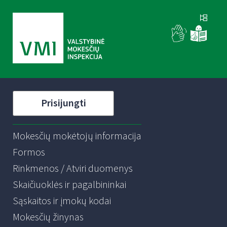
Prisijungti
Mokesčių mokėtojų informacija
Formos
Rinkmenos / Atviri duomenys
Skaičiuoklės ir pagalbininkai
Sąskaitos ir įmokų kodai
Mokesčių žinynas