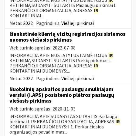
INFORMACIJA APIE NUSTATYTUS LAIMĖTOJUS
IR
KETINIMĄ SUDARYTI SUTARTIS Paslaugų pirkimai I.
PERKANČIOJI ORGANIZACIJA, ADRESAS
IR
KONTAKTINIAI...
Metai:
2022
Pagrindinis:
Viešieji pirkimai
Išankstinės klientų vizitų registracijos sistemos
nuomos viešasis pirkimas
Web turinio sąrašas
2022-07-08
INFORMACIJA APIE NUSTATYTUS LAIMĖTOJUS
IR
KETINIMĄ SUDARYTI SUTARTIS Prekių pirkimai I.
PERKANČIOJI ORGANIZACIJA, ADRESAS
IR
KONTAKTINIAI DUOMENYS:...
Metai:
2022
Pagrindinis:
Viešieji pirkimai
Nuotolinių apskaitos paslaugų smulkiajam
verslui (i.APS) posistemio plėtros paslaugų
viešasis pirkimas
Web turinio sąrašas
2020-11-03
INFORMACIJA APIE SUDARYTAS SUTARTIS Paslaugų
pirkimai I. PERKANČIOJI ORGANIZACIJA, ADRESAS
IR
KONTAKTINIAI DUOMENYS: I.1. Perkančiosios
organizacijos pavadinimas...