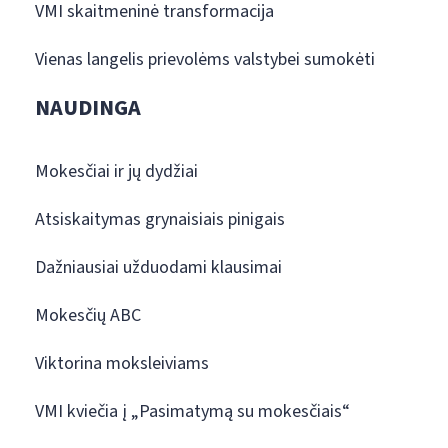
VMI skaitmeninė transformacija
Vienas langelis prievolėms valstybei sumokėti
NAUDINGA
Mokesčiai ir jų dydžiai
Atsiskaitymas grynaisiais pinigais
Dažniausiai užduodami klausimai
Mokesčių ABC
Viktorina moksleiviams
VMI kviečia į „Pasimatymą su mokesčiais“