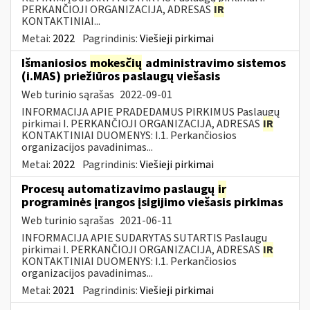
PERKANČIOJI ORGANIZACIJA, ADRESAS
IR
KONTAKTINIAI...
Metai:
2022
Pagrindinis:
Viešieji pirkimai
Išmaniosios
mokesčių
administravimo sistemos
(i.MAS) priežiūros paslaugų viešasis
Web turinio sąrašas
2022-09-01
INFORMACIJA APIE PRADEDAMUS PIRKIMUS Paslaugų
pirkimai I. PERKANČIOJI ORGANIZACIJA, ADRESAS
IR
KONTAKTINIAI DUOMENYS: I.1. Perkančiosios
organizacijos pavadinimas...
Metai:
2022
Pagrindinis:
Viešieji pirkimai
Procesų automatizavimo paslaugų
ir
programinės įrangos įsigijimo viešasis pirkimas
Web turinio sąrašas
2021-06-11
INFORMACIJA APIE SUDARYTAS SUTARTIS Paslaugų
pirkimai I. PERKANČIOJI ORGANIZACIJA, ADRESAS
IR
KONTAKTINIAI DUOMENYS: I.1. Perkančiosios
organizacijos pavadinimas...
Metai:
2021
Pagrindinis:
Viešieji pirkimai