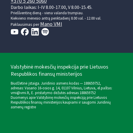
+370 5 260 5060
Darbo laikas: I-IV 8.00-17.00, V 8.00-15.45.
Prieššventinę dieną - viena valanda trumpiau.
Kiekvieno mėnesio antrą penktadienį 8.00 val. - 12.00 val.
Mano VMI
Paklausimas per
Valstybinė mokesčių inspekcija prie Lietuvos
Respublikos finansų ministerijos
Biudžetinė įstaiga. Juridinio asmens kodas — 188659752,
adresas: Vasario 16-osios g. 14, 01107 Vilnius, Lietuva, el.paštas:
vmi@vmi.lt
, E. pristatymo dėžutės adresas 188659752
Duomenys apie Valstybinę mokesčių inspekciją prie Lietuvos
Respublikos finansų ministerijos kaupiami ir saugomi Juridinių
asmenų registre