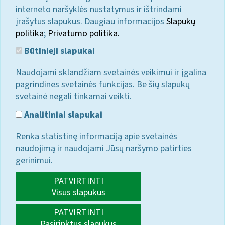
interneto naršyklės nustatymus ir ištrindami
įrašytus slapukus. Daugiau informacijos
Slapukų
politika
;
Privatumo politika.
Būtinieji slapukai
Naudojami sklandžiam svetainės veikimui ir įgalina
pagrindines svetainės funkcijas. Be šių slapukų
svetainė negali tinkamai veikti.
Analitiniai slapukai
Renka statistinę informaciją apie svetainės
naudojimą ir naudojami Jūsų naršymo patirties
gerinimui.
PATVIRTINTI
Visus slapukus
PATVIRTINTI
Pasirinktus slapukus