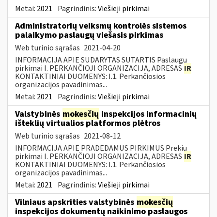
Metai:
2021
Pagrindinis:
Viešieji pirkimai
Administratorių veiksmų kontrolės sistemos
palaikymo paslaugų viešasis pirkimas
Web turinio sąrašas
2021-04-20
INFORMACIJA APIE SUDARYTAS SUTARTIS Paslaugų
pirkimai I. PERKANČIOJI ORGANIZACIJA, ADRESAS
IR
KONTAKTINIAI DUOMENYS: I.1. Perkančiosios
organizacijos pavadinimas...
Metai:
2021
Pagrindinis:
Viešieji pirkimai
Valstybinės
mokesčių
inspekcijos informacinių
išteklių virtualios platformos plėtros
Web turinio sąrašas
2021-08-12
INFORMACIJA APIE PRADEDAMUS PIRKIMUS Prekių
pirkimai I. PERKANČIOJI ORGANIZACIJA, ADRESAS
IR
KONTAKTINIAI DUOMENYS: I.1. Perkančiosios
organizacijos pavadinimas...
Metai:
2021
Pagrindinis:
Viešieji pirkimai
Vilniaus apskrities valstybinės
mokesčių
inspekcijos dokumentų naikinimo paslaugos