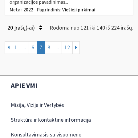
organizacijos pavadinimas...
Metai:
2022
Pagrindinis:
Viešieji pirkimai
20 Įrašų(-ai)
Rodoma nuo 121 iki 140 iš 224 irašų.
1
...
6
7
8
...
12
APIE VMI
Misija, Vizija ir Vertybės
Struktūra ir kontaktinė informacija
Konsultavimasis su visuomene