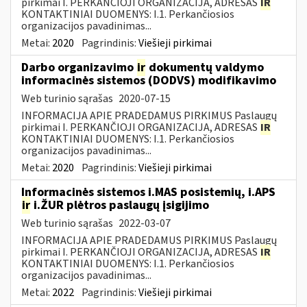
pirkimai I. PERKANČIOJI ORGANIZACIJA, ADRESAS
IR
KONTAKTINIAI DUOMENYS: I.1. Perkančiosios
organizacijos pavadinimas...
Metai:
2020
Pagrindinis:
Viešieji pirkimai
Darbo organizavimo
ir
dokumentų valdymo
informacinės sistemos (DODVS) modifikavimo
Web turinio sąrašas
2020-07-15
INFORMACIJA APIE PRADEDAMUS PIRKIMUS Paslaugų
pirkimai I. PERKANČIOJI ORGANIZACIJA, ADRESAS
IR
KONTAKTINIAI DUOMENYS: I.1. Perkančiosios
organizacijos pavadinimas...
Metai:
2020
Pagrindinis:
Viešieji pirkimai
Informacinės sistemos i.MAS posistemių, i.APS
ir
i.ŽUR plėtros paslaugų įsigijimo
Web turinio sąrašas
2022-03-07
INFORMACIJA APIE PRADEDAMUS PIRKIMUS Paslaugų
pirkimai I. PERKANČIOJI ORGANIZACIJA, ADRESAS
IR
KONTAKTINIAI DUOMENYS: I.1. Perkančiosios
organizacijos pavadinimas...
Metai:
2022
Pagrindinis:
Viešieji pirkimai