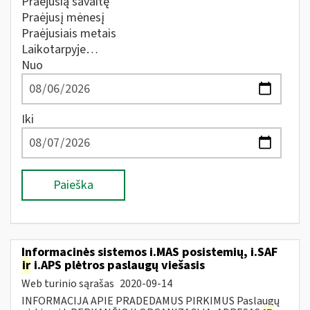
Praėjusią savaitę
Praėjusį mėnesį
Praėjusiais metais
Laikotarpyje…
Nuo
Iki
Paieška
Informacinės sistemos i.MAS posistemių, i.SAF
ir
i.APS plėtros paslaugų viešasis
Web turinio sąrašas
2020-09-14
INFORMACIJA APIE PRADEDAMUS PIRKIMUS Paslaugų