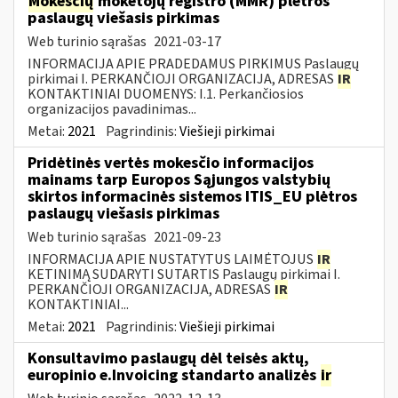
Mokesčių
mokėtojų registro (MMR) plėtros
paslaugų viešasis pirkimas
Web turinio sąrašas
2021-03-17
INFORMACIJA APIE PRADEDAMUS PIRKIMUS Paslaugų
pirkimai I. PERKANČIOJI ORGANIZACIJA, ADRESAS
IR
KONTAKTINIAI DUOMENYS: I.1. Perkančiosios
organizacijos pavadinimas...
Metai:
2021
Pagrindinis:
Viešieji pirkimai
Pridėtinės vertės mokesčio informacijos
mainams tarp Europos Sąjungos valstybių
skirtos informacinės sistemos ITIS_EU plėtros
paslaugų viešasis pirkimas
Web turinio sąrašas
2021-09-23
INFORMACIJA APIE NUSTATYTUS LAIMĖTOJUS
IR
KETINIMĄ SUDARYTI SUTARTIS Paslaugų pirkimai I.
PERKANČIOJI ORGANIZACIJA, ADRESAS
IR
KONTAKTINIAI...
Metai:
2021
Pagrindinis:
Viešieji pirkimai
Konsultavimo paslaugų dėl teisės aktų,
europinio e.Invoicing standarto analizės
ir