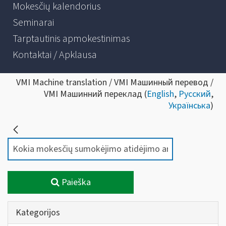
Mokesčių kalendorius
Seminarai
Tarptautinis apmokestinimas
Kontaktai / Apklausa
VMI Machine translation / VMI Машинный перевод /
VMI Машинний переклад (
English
,
Русский
,
Українська
)
Paieška
Kategorijos