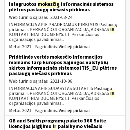
Integruotos
mokesčių
informacinės sistemos
plėtros paslaugų viešasis pirkimas
Web turinio sąrašas
2021-03-24
INFORMACIJA APIE PRADEDAMUS PIRKIMUS Paslaugų
pirkimai I. PERKANČIOJI ORGANIZACIJA, ADRESAS
IR
KONTAKTINIAI DUOMENYS: I.1. Perkančiosios
organizacijos pavadinimas...
Metai:
2021
Pagrindinis:
Viešieji pirkimai
Pridėtinės vertės mokesčio informacijos
mainams tarp Europos Sąjungos valstybių
skirtos informacinės sistemos ITIS_EU plėtros
paslaugų viešasis pirkimas
Web turinio sąrašas
2021-10-06
INFORMACIJA APIE SUDARYTAS SUTARTIS Paslaugų
pirkimai I. PERKANČIOJI ORGANIZACIJA, ADRESAS
IR
KONTAKTINIAI DUOMENYS: I.1. Perkančiosios
organizacijos pavadinimas...
Metai:
2021
Pagrindinis:
Viešieji pirkimai
GB and Smith programų paketo 360 Suite
licencijos įsigijimo
ir
palaikymo viešasis