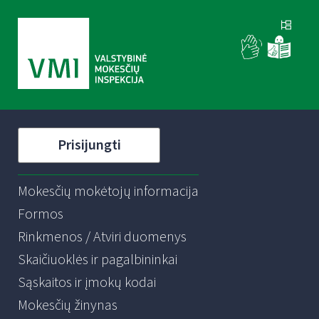
Prisijungti
Mokesčių mokėtojų informacija
Formos
Rinkmenos / Atviri duomenys
Skaičiuoklės ir pagalbininkai
Sąskaitos ir įmokų kodai
Mokesčių žinynas