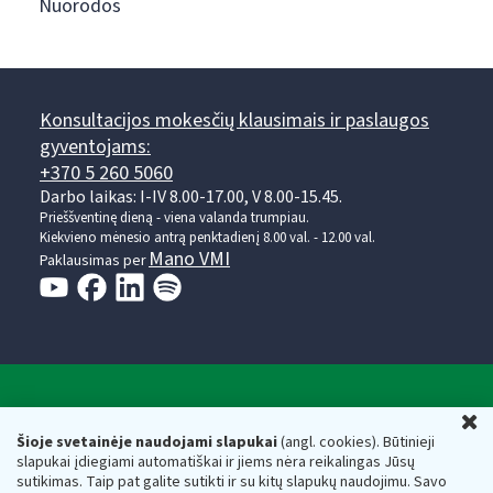
Nuorodos
Konsultacijos mokesčių klausimais ir paslaugos
gyventojams:
+370 5 260 5060
Darbo laikas: I-IV 8.00-17.00, V 8.00-15.45.
Prieššventinę dieną - viena valanda trumpiau.
Kiekvieno mėnesio antrą penktadienį 8.00 val. - 12.00 val.
Mano VMI
Paklausimas per
Valstybinė mokesčių inspekcija prie Lietuvos
U
Respublikos finansų ministerijos
Šioje svetainėje naudojami slapukai
(angl. cookies). Būtinieji
slapukai įdiegiami automatiškai ir jiems nėra reikalingas Jūsų
Biudžetinė įstaiga. Juridinio asmens kodas — 188659752,
sutikimas. Taip pat galite sutikti ir su kitų slapukų naudojimu. Savo