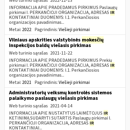
Web turinio sąrašas
2022-12-13
INFORMACIJA APIE PRADEDAMUS PIRKIMUS Paslaugų
pirkimai I. PERKANČIOJI ORGANIZACIJA, ADRESAS
IR
KONTAKTINIAI DUOMENYS: I.1. Perkančiosios
organizacijos pavadinimas...
Metai:
2022
Pagrindinis:
Viešieji pirkimai
Vilniaus apskrities valstybinės
mokesčių
inspekcijos baldų viešasis pirkimas
Web turinio sąrašas
2021-11-22
INFORMACIJA APIE PRADEDAMUS PIRKIMUS Prekių
pirkimai I. PERKANČIOJI ORGANIZACIJA, ADRESAS
IR
KONTAKTINIAI DUOMENYS: I.1. Perkančiosios
organizacijos pavadinimas...
Metai:
2021
Pagrindinis:
Viešieji pirkimai
Administratorių veiksmų kontrolės sistemos
palaikymo paslaugų viešasis pirkimas
Web turinio sąrašas
2021-04-14
INFORMACIJA APIE NUSTATYTUS LAIMĖTOJUS
IR
KETINIMĄ SUDARYTI SUTARTIS Paslaugų pirkimai I.
PERKANČIOJI ORGANIZACIJA, ADRESAS
IR
KONTAKTINIAI...