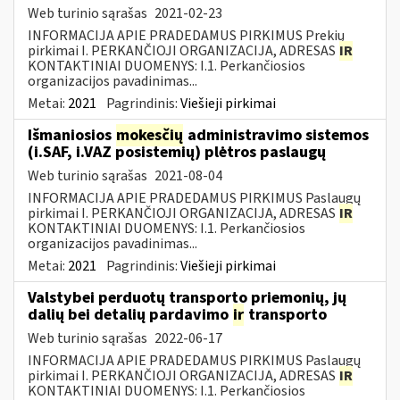
Web turinio sąrašas
2021-02-23
INFORMACIJA APIE PRADEDAMUS PIRKIMUS Prekių
pirkimai I. PERKANČIOJI ORGANIZACIJA, ADRESAS
IR
KONTAKTINIAI DUOMENYS: I.1. Perkančiosios
organizacijos pavadinimas...
Metai:
2021
Pagrindinis:
Viešieji pirkimai
Išmaniosios
mokesčių
administravimo sistemos
(i.SAF, i.VAZ posistemių) plėtros paslaugų
Web turinio sąrašas
2021-08-04
INFORMACIJA APIE PRADEDAMUS PIRKIMUS Paslaugų
pirkimai I. PERKANČIOJI ORGANIZACIJA, ADRESAS
IR
KONTAKTINIAI DUOMENYS: I.1. Perkančiosios
organizacijos pavadinimas...
Metai:
2021
Pagrindinis:
Viešieji pirkimai
Valstybei perduotų transporto priemonių, jų
dalių bei detalių pardavimo
ir
transporto
Web turinio sąrašas
2022-06-17
INFORMACIJA APIE PRADEDAMUS PIRKIMUS Paslaugų
pirkimai I. PERKANČIOJI ORGANIZACIJA, ADRESAS
IR
KONTAKTINIAI DUOMENYS: I.1. Perkančiosios