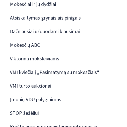
Mokesčiai ir jų dydžiai
Atsiskaitymas grynaisiais pinigais
Dažniausiai užduodami klausimai
Mokesčių ABC
Viktorina moksleiviams
VMI kviečia į „Pasimatymą su mokesčiais“
VMI turto aukcionai
Įmonių VDU palyginimas
STOP šešėliui
Krašto apsaugos ministerijos informacija