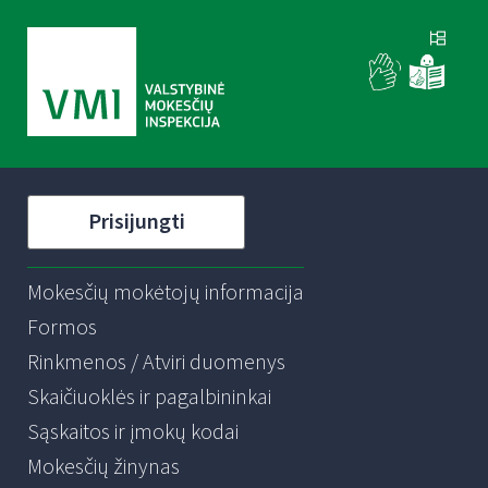
Prisijungti
Mokesčių mokėtojų informacija
Formos
Rinkmenos / Atviri duomenys
Skaičiuoklės ir pagalbininkai
Sąskaitos ir įmokų kodai
Mokesčių žinynas