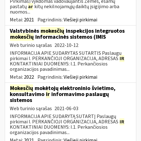
Pirkimas) vykdomas vadovaujantis Žemės, esamų
pastatų
ar
kitų nekilnojamųjų daiktų įsigijimo arba
nuomos...
Metai:
2021
Pagrindinis:
Viešieji pirkimai
Valstybinės
mokesčių
inspekcijos integruotos
mokesčių
informacinės sistemos (IMIS
Web turinio sąrašas
2022-10-12
INFORMACIJA APIE SUDARYTAS SUTARTIS Paslaugų
pirkimai I. PERKANČIOJI ORGANIZACIJA, ADRESAS
IR
KONTAKTINIAI DUOMENYS: I.1. Perkančiosios
organizacijos pavadinimas...
Metai:
2022
Pagrindinis:
Viešieji pirkimai
Mokesčių
mokėtojų elektroninio švietimo,
konsultavimo
ir
informavimo paslaugų
sistemos
Web turinio sąrašas
2021-06-03
INFORMACIJA APIE SUDARYTĄ SUTARTĮ Paslaugų
pirkimai I. PERKANČIOJI ORGANIZACIJA, ADRESAS
IR
KONTAKTINIAI DUOMENYS: I.1. Perkančiosios
organizacijos pavadinimas...
Metai:
2021
Pagrindinis:
Viešieji pirkimai