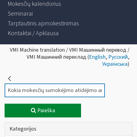
Mokesčių kalendorius
Seminarai
Tarptautinis apmokestinimas
Kontaktai / Apklausa
VMI Machine translation / VMI Машинный перевод /
VMI Машинний переклад (
English
,
Русский
,
Українська
)
Paieška
Kategorijos