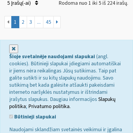
5 Įrašų(-ai)
Rodoma nuo 1 iki 5 iš 224 irašų.
1
2
3
...
45
Uždaryti
Šioje svetainėje naudojami slapukai
(angl.
cookies). Būtinieji slapukai įdiegiami automatiškai
ir jiems nėra reikalingas Jūsų sutikimas. Taip pat
galite sutikti ir su kitų slapukų naudojimu. Savo
sutikimą bet kada galėsite atšaukti pakeisdami
interneto naršyklės nustatymus ir ištrindami
įrašytus slapukus. Daugiau informacijos
Slapukų
politika
;
Privatumo politika.
Būtinieji slapukai
Naudojami sklandžiam svetainės veikimui ir įgalina