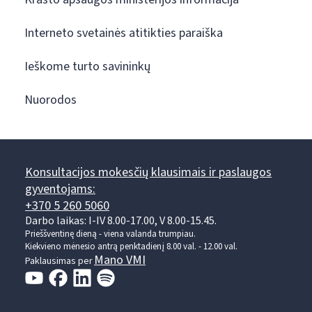
Interneto svetainės atitikties paraiška
Ieškome turto savininkų
Nuorodos
Konsultacijos mokesčių klausimais ir paslaugos
gyventojams:
+370 5 260 5060
Darbo laikas: I-IV 8.00-17.00, V 8.00-15.45.
Prieššventinę dieną - viena valanda trumpiau.
Kiekvieno mėnesio antrą penktadienį 8.00 val. - 12.00 val.
Mano VMI
Paklausimas per