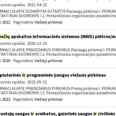
urinio sąrašas
2021-04-22
RMACIJA APIE SUDARYTAS SUTARTIS Paslaugų pirkimai I. PERK
KTINIAI DUOMENYS: I.1. Perkančiosios organizacijos pavadinimas
:
2021
Pagrindinis:
Viešieji pirkimai
sčių
apskaitos informacinės sistemos (MAIS) plėtros/
urinio sąrašas
2020-11-10
RMACIJA APIE PRADEDAMUS PIRKIMUS Paslaugų pirkimai I. PER
KTINIAI DUOMENYS: I.1. Perkančiosios organizacijos pavadinimas
:
2020
Pagrindinis:
Viešieji pirkimai
piuterinės
ir
programinės įrangos viešasis pirkimas
urinio sąrašas
2022-05-12
RMACIJA APIE PRADEDAMUS PIRKIMUS Prekių pirkimai I. PERKA
KTINIAI DUOMENYS: I.1. Perkančiosios organizacijos pavadinimas
:
2022
Pagrindinis:
Viešieji pirkimai
uotojų saugos
ir
sveikatos, gaisrinės saugos
ir
civilinės