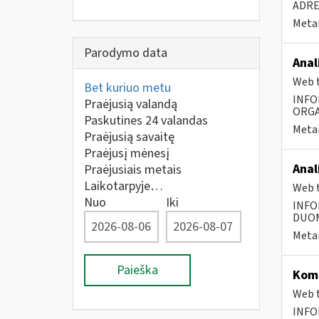
ADR
Metai
Parodymo data
Anal
Web t
Bet kuriuo metu
INFO
Praėjusią valandą
ORGA
Paskutines 24 valandas
Metai
Praėjusią savaitę
Praėjusį mėnesį
Anal
Praėjusiais metais
Laikotarpyje…
Web t
Nuo
Iki
INFO
DUOME
Metai
Paieška
Komp
Web t
INFO