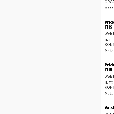
ORGA
Metai
Prid
ITIS
Web t
INFO
KONTA
Metai
Prid
ITIS
Web t
INFO
KONTA
Metai
Vals