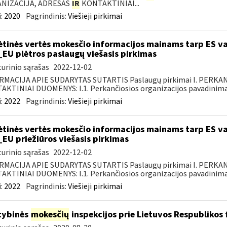
NIZACIJA, ADRESAS
IR
KONTAKTINIAI...
:
2020
Pagrindinis:
Viešieji pirkimai
ėtinės vertės mokesčio informacijos mainams tarp ES va
_EU plėtros paslaugų viešasis pirkimas
urinio sąrašas
2022-12-02
RMACIJA APIE SUDARYTAS SUTARTIS Paslaugų pirkimai I. PERK
KTINIAI DUOMENYS: I.1. Perkančiosios organizacijos pavadinimas
:
2022
Pagrindinis:
Viešieji pirkimai
ėtinės vertės mokesčio informacijos mainams tarp ES va
_EU priežiūros viešasis pirkimas
urinio sąrašas
2022-12-02
RMACIJA APIE SUDARYTAS SUTARTIS Paslaugų pirkimai I. PERK
KTINIAI DUOMENYS: I.1. Perkančiosios organizacijos pavadinimas
:
2022
Pagrindinis:
Viešieji pirkimai
tybinės
mokesčių
inspekcijos prie Lietuvos Respublikos