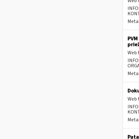
Web t
INFO
KONTA
Metai
PVM 
prie
Web t
INFO
ORGA
Metai
Doku
Web t
INFO
KONTA
Metai
Pata