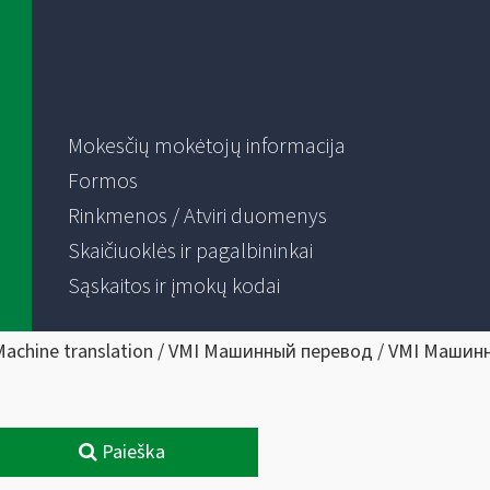
Mokesčių mokėtojų informacija
Formos
Rinkmenos / Atviri duomenys
Skaičiuoklės ir pagalbininkai
Sąskaitos ir įmokų kodai
Machine translation / VMI Машинный перевод / VMI Машин
Paieška