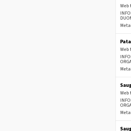
Web t
INFO
DUOME
Metai
Pata
Web t
INFO
ORGA
Metai
Saug
Web t
INFO
ORGA
Metai
Saug