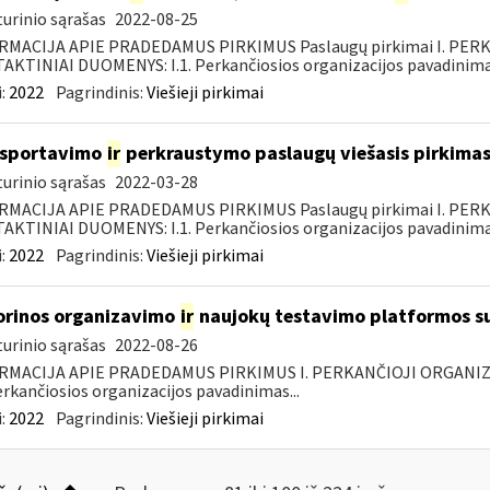
urinio sąrašas
2022-08-25
RMACIJA APIE PRADEDAMUS PIRKIMUS Paslaugų pirkimai I. PER
KTINIAI DUOMENYS: I.1. Perkančiosios organizacijos pavadinimas
:
2022
Pagrindinis:
Viešieji pirkimai
nsportavimo
ir
perkraustymo paslaugų viešasis pirkima
urinio sąrašas
2022-03-28
RMACIJA APIE PRADEDAMUS PIRKIMUS Paslaugų pirkimai I. PER
KTINIAI DUOMENYS: I.1. Perkančiosios organizacijos pavadinimas
:
2022
Pagrindinis:
Viešieji pirkimai
orinos organizavimo
ir
naujokų testavimo platformos s
urinio sąrašas
2022-08-26
RMACIJA APIE PRADEDAMUS PIRKIMUS I. PERKANČIOJI ORGANIZ
Perkančiosios organizacijos pavadinimas...
:
2022
Pagrindinis:
Viešieji pirkimai