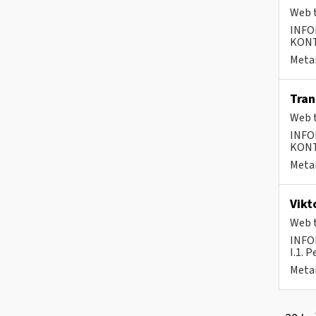
Web t
INFO
KONTA
Metai
Tra
Web t
INFO
KONTA
Metai
Vikt
Web t
INFO
I.1. 
Metai