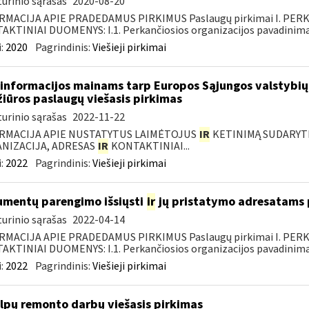
urinio sąrašas
2020-08-20
RMACIJA APIE PRADEDAMUS PIRKIMUS Paslaugų pirkimai I. PER
KTINIAI DUOMENYS: I.1. Perkančiosios organizacijos pavadinimas
:
2020
Pagrindinis:
Viešieji pirkimai
informacijos mainams tarp Europos Sąjungos valstybių 
žiūros paslaugų viešasis pirkimas
urinio sąrašas
2022-11-22
RMACIJA APIE NUSTATYTUS LAIMĖTOJUS
IR
KETINIMĄ SUDARYTI 
NIZACIJA, ADRESAS
IR
KONTAKTINIAI...
:
2022
Pagrindinis:
Viešieji pirkimai
mentų parengimo išsiųsti
ir
jų pristatymo adresatams p
urinio sąrašas
2022-04-14
RMACIJA APIE PRADEDAMUS PIRKIMUS Paslaugų pirkimai I. PER
KTINIAI DUOMENYS: I.1. Perkančiosios organizacijos pavadinimas
:
2022
Pagrindinis:
Viešieji pirkimai
lpų remonto darbų viešasis pirkimas