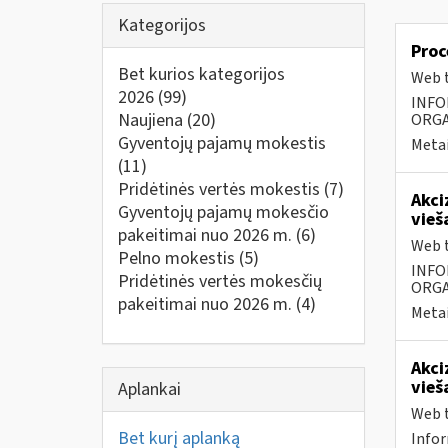
Kategorijos
Proc
Bet kurios kategorijos
Web t
2026
(99)
INFO
Naujiena
(20)
ORGA
Gyventojų pajamų mokestis
Metai
(11)
Pridėtinės vertės mokestis
(7)
Akci
Gyventojų pajamų mokesčio
vieš
pakeitimai nuo 2026 m.
(6)
Web t
Pelno mokestis
(5)
INFO
Pridėtinės vertės mokesčių
ORGA
pakeitimai nuo 2026 m.
(4)
Metai
Akci
vieš
Aplankai
Web t
Bet kurį aplanką
Infor