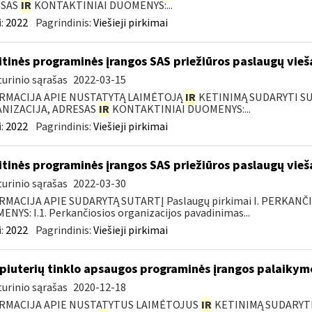
ESAS
IR
KONTAKTINIAI DUOMENYS:...
:
2022
Pagrindinis:
Viešieji pirkimai
itinės programinės įrangos SAS priežiūros paslaugų vieš
urinio sąrašas
2022-03-15
RMACIJA APIE NUSTATYTĄ LAIMĖTOJĄ
IR
KETINIMĄ SUDARYTI SUT
NIZACIJA, ADRESAS
IR
KONTAKTINIAI DUOMENYS:...
:
2022
Pagrindinis:
Viešieji pirkimai
itinės programinės įrangos SAS priežiūros paslaugų vieš
urinio sąrašas
2022-03-30
RMACIJA APIE SUDARYTĄ SUTARTĮ Paslaugų pirkimai I. PERKANČ
NYS: I.1. Perkančiosios organizacijos pavadinimas...
:
2022
Pagrindinis:
Viešieji pirkimai
iuterių tinklo apsaugos programinės įrangos palaikymo
urinio sąrašas
2020-12-18
RMACIJA APIE NUSTATYTUS LAIMĖTOJUS
IR
KETINIMĄ SUDARYTI 