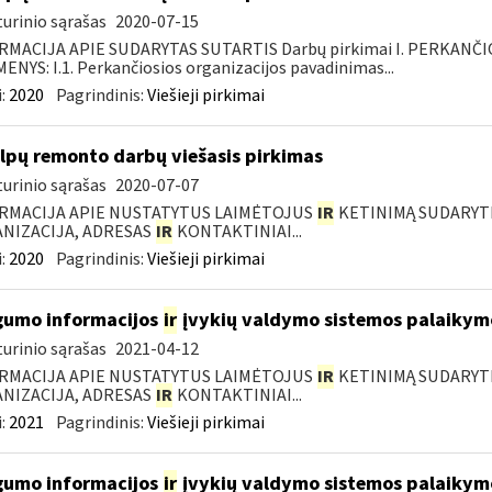
urinio sąrašas
2020-07-15
RMACIJA APIE SUDARYTAS SUTARTIS Darbų pirkimai I. PERKANČ
NYS: I.1. Perkančiosios organizacijos pavadinimas...
:
2020
Pagrindinis:
Viešieji pirkimai
lpų remonto darbų viešasis pirkimas
urinio sąrašas
2020-07-07
RMACIJA APIE NUSTATYTUS LAIMĖTOJUS
IR
KETINIMĄ SUDARYTI 
NIZACIJA, ADRESAS
IR
KONTAKTINIAI...
:
2020
Pagrindinis:
Viešieji pirkimai
umo informacijos
ir
įvykių valdymo sistemos palaikymo
urinio sąrašas
2021-04-12
RMACIJA APIE NUSTATYTUS LAIMĖTOJUS
IR
KETINIMĄ SUDARYTI 
NIZACIJA, ADRESAS
IR
KONTAKTINIAI...
:
2021
Pagrindinis:
Viešieji pirkimai
umo informacijos
ir
įvykių valdymo sistemos palaikymo