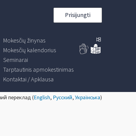
Prisijungti
Mokesčių žinynas
Mokesčių kalendorius
Seminarai
Tarptautinis apmokestinimas
Kontaktai / Apklausa
ний переклад (
English
,
Русский
,
Українська
)