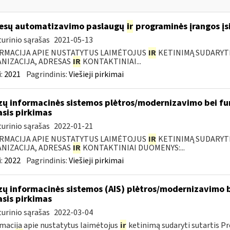
esų automatizavimo paslaugų
ir
programinės įrangos įsi
urinio sąrašas
2021-05-13
RMACIJA APIE NUSTATYTUS LAIMĖTOJUS
IR
KETINIMĄ SUDARYTI 
NIZACIJA, ADRESAS
IR
KONTAKTINIAI...
:
2021
Pagrindinis:
Viešieji pirkimai
zų informacinės sistemos plėtros/modernizavimo bei fu
asis pirkimas
urinio sąrašas
2022-01-21
RMACIJA APIE NUSTATYTUS LAIMĖTOJUS
IR
KETINIMĄ SUDARYTI 
NIZACIJA, ADRESAS
IR
KONTAKTINIAI DUOMENYS:...
:
2022
Pagrindinis:
Viešieji pirkimai
zų informacinės sistemos (AIS) plėtros/modernizavimo b
asis pirkimas
urinio sąrašas
2022-03-04
macija apie nustatytus laimėtojus
ir
ketinimą sudaryti sutartis P