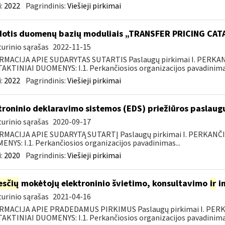
:
2022
Pagrindinis:
Viešieji pirkimai
otis duomenų bazių moduliais „TRANSFER PRICING CA
urinio sąrašas
2022-11-15
RMACIJA APIE SUDARYTAS SUTARTIS Paslaugų pirkimai I. PERK
KTINIAI DUOMENYS: I.1. Perkančiosios organizacijos pavadinimas
:
2022
Pagrindinis:
Viešieji pirkimai
troninio deklaravimo sistemos (EDS) priežiūros paslaugų
urinio sąrašas
2020-09-17
RMACIJA APIE SUDARYTĄ SUTARTĮ Paslaugų pirkimai I. PERKANČ
NYS: I.1. Perkančiosios organizacijos pavadinimas...
:
2020
Pagrindinis:
Viešieji pirkimai
sčių
mokėtojų elektroninio švietimo, konsultavimo
ir
i
urinio sąrašas
2021-04-16
RMACIJA APIE PRADEDAMUS PIRKIMUS Paslaugų pirkimai I. PER
KTINIAI DUOMENYS: I.1. Perkančiosios organizacijos pavadinimas