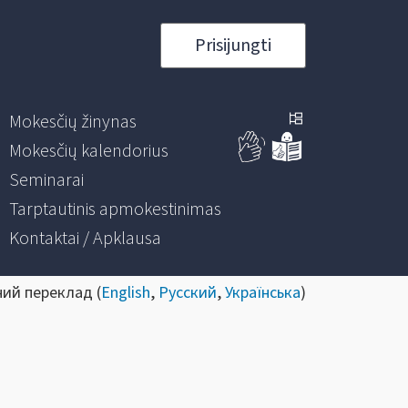
Prisijungti
Mokesčių žinynas
Mokesčių kalendorius
Seminarai
Tarptautinis apmokestinimas
Kontaktai / Apklausa
ний переклад (
English
,
Русский
,
Українська
)