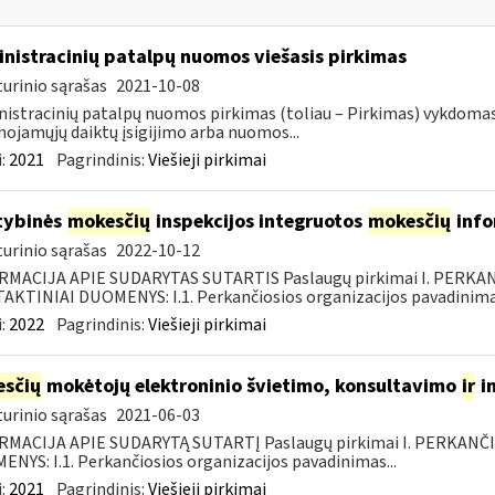
nistracinių patalpų nuomos viešasis pirkimas
urinio sąrašas
2021-10-08
istracinių patalpų nuomos pirkimas (toliau – Pirkimas) vykdoma
nojamųjų daiktų įsigijimo arba nuomos...
:
2021
Pagrindinis:
Viešieji pirkimai
tybinės
mokesčių
inspekcijos integruotos
mokesčių
info
urinio sąrašas
2022-10-12
RMACIJA APIE SUDARYTAS SUTARTIS Paslaugų pirkimai I. PERK
KTINIAI DUOMENYS: I.1. Perkančiosios organizacijos pavadinimas
:
2022
Pagrindinis:
Viešieji pirkimai
sčių
mokėtojų elektroninio švietimo, konsultavimo
ir
i
urinio sąrašas
2021-06-03
RMACIJA APIE SUDARYTĄ SUTARTĮ Paslaugų pirkimai I. PERKANČ
NYS: I.1. Perkančiosios organizacijos pavadinimas...
:
2021
Pagrindinis:
Viešieji pirkimai