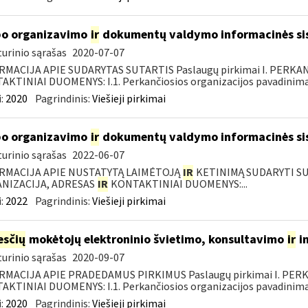
o organizavimo
ir
dokumentų valdymo informacinės si
urinio sąrašas
2020-07-07
RMACIJA APIE SUDARYTAS SUTARTIS Paslaugų pirkimai I. PERK
KTINIAI DUOMENYS: I.1. Perkančiosios organizacijos pavadinimas
:
2020
Pagrindinis:
Viešieji pirkimai
o organizavimo
ir
dokumentų valdymo informacinės si
urinio sąrašas
2022-06-07
RMACIJA APIE NUSTATYTĄ LAIMĖTOJĄ
IR
KETINIMĄ SUDARYTI SUT
NIZACIJA, ADRESAS
IR
KONTAKTINIAI DUOMENYS:...
:
2022
Pagrindinis:
Viešieji pirkimai
sčių
mokėtojų elektroninio švietimo, konsultavimo
ir
i
urinio sąrašas
2020-09-07
RMACIJA APIE PRADEDAMUS PIRKIMUS Paslaugų pirkimai I. PER
KTINIAI DUOMENYS: I.1. Perkančiosios organizacijos pavadinimas
:
2020
Pagrindinis:
Viešieji pirkimai