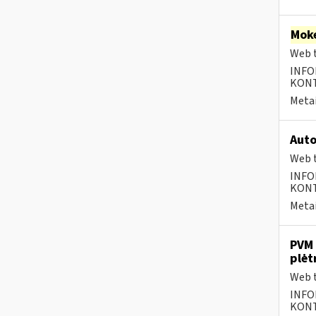
Moke
Web t
INFO
KONTA
Metai
Auto
Web t
INFO
KONTA
Metai
PVM 
plėt
Web t
INFO
KONTA