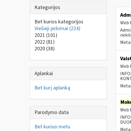
Kategorijos
Admi
Bet kurios kategorijos
Web t
Viešieji pirkimai
(224)
Admin
2021
(101)
nekil
2022
(81)
Metai
2020
(38)
Vals
Web t
Aplankai
INFO
KONTA
Metai
Bet kurį aplanką
Moke
Web t
Parodymo data
INFO
DUOME
Bet kuriuo metu
Metai