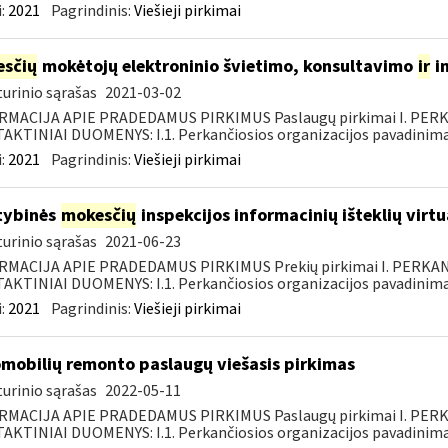
:
2021
Pagrindinis:
Viešieji pirkimai
sčių
mokėtojų elektroninio švietimo, konsultavimo
ir
i
urinio sąrašas
2021-03-02
RMACIJA APIE PRADEDAMUS PIRKIMUS Paslaugų pirkimai I. PER
KTINIAI DUOMENYS: I.1. Perkančiosios organizacijos pavadinimas
:
2021
Pagrindinis:
Viešieji pirkimai
tybinės
mokesčių
inspekcijos informacinių išteklių virt
urinio sąrašas
2021-06-23
RMACIJA APIE PRADEDAMUS PIRKIMUS Prekių pirkimai I. PERKA
KTINIAI DUOMENYS: I.1. Perkančiosios organizacijos pavadinimas
:
2021
Pagrindinis:
Viešieji pirkimai
mobilių remonto paslaugų viešasis pirkimas
urinio sąrašas
2022-05-11
RMACIJA APIE PRADEDAMUS PIRKIMUS Paslaugų pirkimai I. PER
KTINIAI DUOMENYS: I.1. Perkančiosios organizacijos pavadinimas