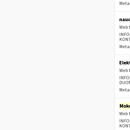
Metai
naud
Web t
INFO
KONTA
Metai
Elek
Web t
INFO
DUOME
Metai
Moke
Web t
INFO
KONTA