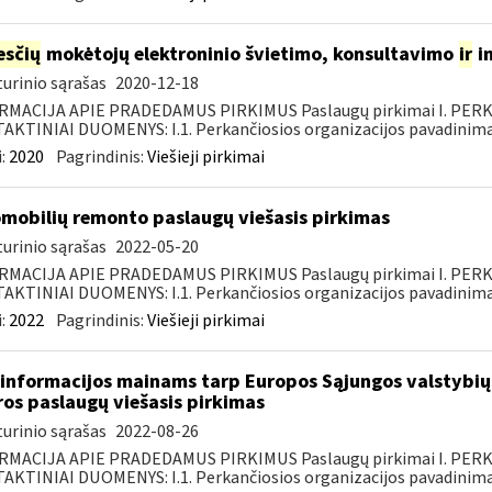
sčių
mokėtojų elektroninio švietimo, konsultavimo
ir
i
urinio sąrašas
2020-12-18
RMACIJA APIE PRADEDAMUS PIRKIMUS Paslaugų pirkimai I. PER
KTINIAI DUOMENYS: I.1. Perkančiosios organizacijos pavadinimas
:
2020
Pagrindinis:
Viešieji pirkimai
mobilių remonto paslaugų viešasis pirkimas
urinio sąrašas
2022-05-20
RMACIJA APIE PRADEDAMUS PIRKIMUS Paslaugų pirkimai I. PER
KTINIAI DUOMENYS: I.1. Perkančiosios organizacijos pavadinimas
:
2022
Pagrindinis:
Viešieji pirkimai
informacijos mainams tarp Europos Sąjungos valstybių 
ros paslaugų viešasis pirkimas
urinio sąrašas
2022-08-26
RMACIJA APIE PRADEDAMUS PIRKIMUS Paslaugų pirkimai I. PER
KTINIAI DUOMENYS: I.1. Perkančiosios organizacijos pavadinimas