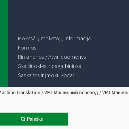
Mokesčių mokėtojų informacija
Formos
Rinkmenos / Atviri duomenys
Skaičiuoklės ir pagalbininkai
Sąskaitos ir įmokų kodai
Machine translation / VMI Машинный перевод / VMI Машин
Paieška