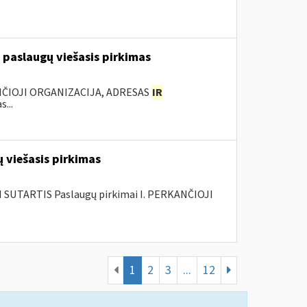
 paslaugų viešasis pirkimas
ANČIOJI ORGANIZACIJA, ADRESAS
IR
...
 viešasis pirkimas
SUTARTIS Paslaugų pirkimai I. PERKANČIOJI
1
2
3
...
12