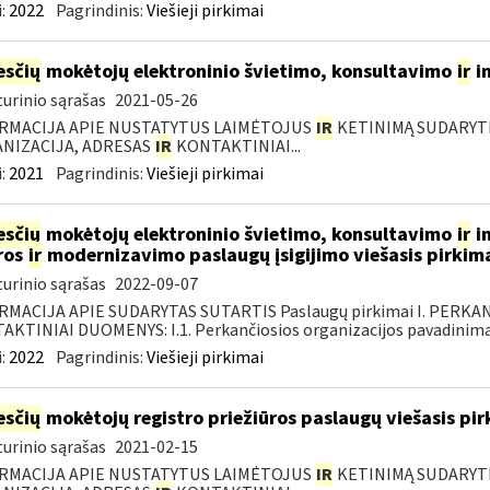
:
2022
Pagrindinis:
Viešieji pirkimai
sčių
mokėtojų elektroninio švietimo, konsultavimo
ir
i
urinio sąrašas
2021-05-26
RMACIJA APIE NUSTATYTUS LAIMĖTOJUS
IR
KETINIMĄ SUDARYTI 
NIZACIJA, ADRESAS
IR
KONTAKTINIAI...
:
2021
Pagrindinis:
Viešieji pirkimai
sčių
mokėtojų elektroninio švietimo, konsultavimo
ir
in
ros
ir
modernizavimo paslaugų įsigijimo viešasis pirkim
urinio sąrašas
2022-09-07
RMACIJA APIE SUDARYTAS SUTARTIS Paslaugų pirkimai I. PERK
KTINIAI DUOMENYS: I.1. Perkančiosios organizacijos pavadinimas
:
2022
Pagrindinis:
Viešieji pirkimai
sčių
mokėtojų registro priežiūros paslaugų viešasis pi
urinio sąrašas
2021-02-15
RMACIJA APIE NUSTATYTUS LAIMĖTOJUS
IR
KETINIMĄ SUDARYTI 