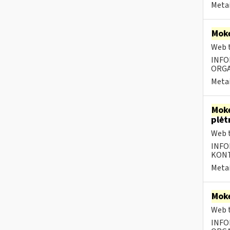
Metai
Moke
Web t
INFO
ORGA
Metai
Moke
plėt
Web t
INFO
KONTA
Metai
Moke
Web t
INFO