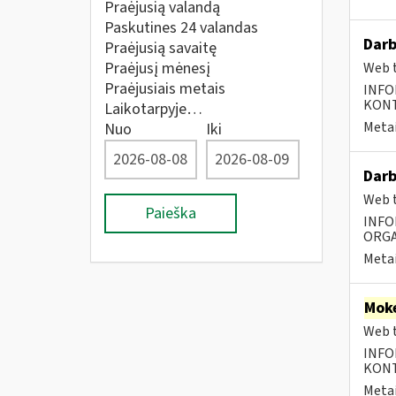
Praėjusią valandą
Paskutines 24 valandas
Darb
Praėjusią savaitę
Praėjusį mėnesį
Web t
Praėjusiais metais
INFO
KONTA
Laikotarpyje…
Metai
Nuo
Iki
Darb
Web t
Paieška
INFO
ORGA
Metai
Moke
Web t
INFO
KONTA
Metai