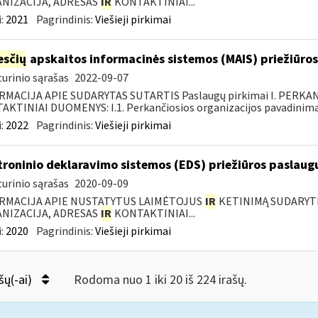
NIZACIJA, ADRESAS
IR
KONTAKTINIAI...
:
2021
Pagrindinis:
Viešieji pirkimai
sčių
apskaitos informacinės sistemos (MAIS) priežiūros
urinio sąrašas
2022-09-07
RMACIJA APIE SUDARYTAS SUTARTIS Paslaugų pirkimai I. PERK
KTINIAI DUOMENYS: I.1. Perkančiosios organizacijos pavadinimas
:
2022
Pagrindinis:
Viešieji pirkimai
troninio deklaravimo sistemos (EDS) priežiūros paslaugų
urinio sąrašas
2020-09-09
RMACIJA APIE NUSTATYTUS LAIMĖTOJUS
IR
KETINIMĄ SUDARYTI 
NIZACIJA, ADRESAS
IR
KONTAKTINIAI...
:
2020
Pagrindinis:
Viešieji pirkimai
šų(-ai)
Rodoma nuo 1 iki 20 iš 224 irašų.