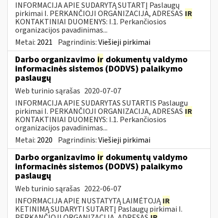
INFORMACIJA APIE SUDARYTĄ SUTARTĮ Paslaugų
pirkimai I. PERKANČIOJI ORGANIZACIJA, ADRESAS
IR
KONTAKTINIAI DUOMENYS: I.1. Perkančiosios
organizacijos pavadinimas...
Metai:
2021
Pagrindinis:
Viešieji pirkimai
Darbo organizavimo
ir
dokumentų valdymo
informacinės sistemos (DODVS) palaikymo
paslaugų
Web turinio sąrašas
2020-07-07
INFORMACIJA APIE SUDARYTAS SUTARTIS Paslaugų
pirkimai I. PERKANČIOJI ORGANIZACIJA, ADRESAS
IR
KONTAKTINIAI DUOMENYS: I.1. Perkančiosios
organizacijos pavadinimas...
Metai:
2020
Pagrindinis:
Viešieji pirkimai
Darbo organizavimo
ir
dokumentų valdymo
informacinės sistemos (DODVS) palaikymo
paslaugų
Web turinio sąrašas
2022-06-07
INFORMACIJA APIE NUSTATYTĄ LAIMĖTOJĄ
IR
KETINIMĄ SUDARYTI SUTARTĮ Paslaugų pirkimai I.
PERKANČIOJI ORGANIZACIJA, ADRESAS
IR