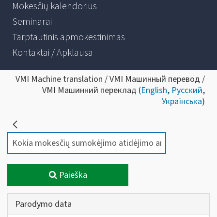
Mokesčių kalendorius
Seminarai
Tarptautinis apmokestinimas
Kontaktai / Apklausa
VMI Machine translation / VMI Машинный перевод /
VMI Машинний переклад (
English
,
Русский
,
Українська
)
Paieška
Parodymo data