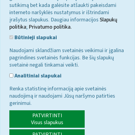
sutikimą bet kada galėsite atšaukti pakeisdami
interneto naršyklės nustatymus ir ištrindami
įrašytus slapukus. Daugiau informacijos
Slapukų
politika
;
Privatumo politika.
Būtinieji slapukai
Naudojami sklandžiam svetainės veikimui ir įgalina
pagrindines svetainės funkcijas. Be šių slapukų
svetainė negali tinkamai veikti.
Analitiniai slapukai
Renka statistinę informaciją apie svetainės
naudojimą ir naudojami Jūsų naršymo patirties
gerinimui.
PATVIRTINTI
Visus slapukus
PATVIRTINTI