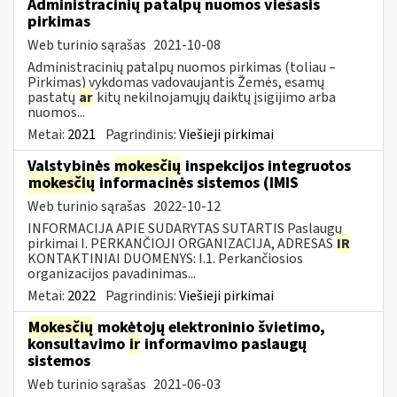
Administracinių patalpų nuomos viešasis
pirkimas
Web turinio sąrašas
2021-10-08
Administracinių patalpų nuomos pirkimas (toliau –
Pirkimas) vykdomas vadovaujantis Žemės, esamų
pastatų
ar
kitų nekilnojamųjų daiktų įsigijimo arba
nuomos...
Metai:
2021
Pagrindinis:
Viešieji pirkimai
Valstybinės
mokesčių
inspekcijos integruotos
mokesčių
informacinės sistemos (IMIS
Web turinio sąrašas
2022-10-12
INFORMACIJA APIE SUDARYTAS SUTARTIS Paslaugų
pirkimai I. PERKANČIOJI ORGANIZACIJA, ADRESAS
IR
KONTAKTINIAI DUOMENYS: I.1. Perkančiosios
organizacijos pavadinimas...
Metai:
2022
Pagrindinis:
Viešieji pirkimai
Mokesčių
mokėtojų elektroninio švietimo,
konsultavimo
ir
informavimo paslaugų
sistemos
Web turinio sąrašas
2021-06-03