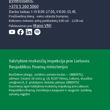
gyventojams:
+370 5 260 5060
Darbo laikas: I-IV 8.00-17.00, V 8.00-15.45.
Prieššventinę dieną - viena valanda trumpiau.
Kiekvieno mėnesio antrą penktadienį 8.00 val. - 12.00 val.
Mano VMI
Paklausimas per
Valstybinė mokesčių inspekcija prie Lietuvos
Respublikos finansų ministerijos
Biudžetinė įstaiga. Juridinio asmens kodas — 188659752,
adresas: Vasario 16-osios g. 14, 01107 Vilnius, Lietuva, el.paštas:
vmi@vmi.lt
, E. pristatymo dėžutės adresas 188659752
Duomenys apie Valstybinę mokesčių inspekciją prie Lietuvos
Respublikos finansų ministerijos kaupiami ir saugomi Juridinių
asmenų registre