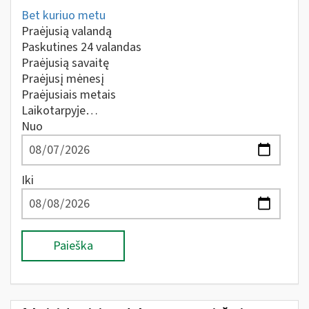
Bet kuriuo metu
Praėjusią valandą
Paskutines 24 valandas
Praėjusią savaitę
Praėjusį mėnesį
Praėjusiais metais
Laikotarpyje…
Nuo
Iki
Paieška