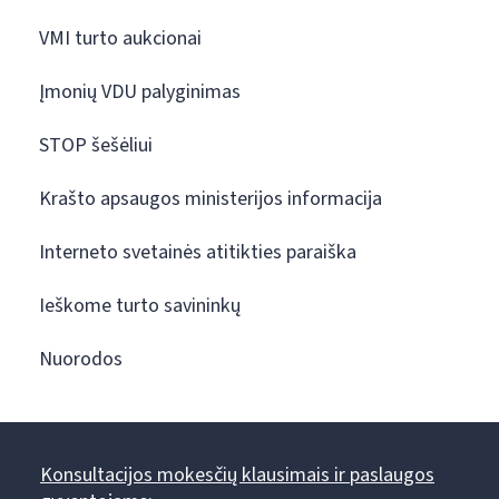
VMI turto aukcionai
Įmonių VDU palyginimas
STOP šešėliui
Krašto apsaugos ministerijos informacija
Interneto svetainės atitikties paraiška
Ieškome turto savininkų
Nuorodos
Konsultacijos mokesčių klausimais ir paslaugos