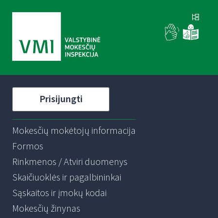
Prisijungti
Mokesčių mokėtojų informacija
Formos
Rinkmenos / Atviri duomenys
Skaičiuoklės ir pagalbininkai
Sąskaitos ir įmokų kodai
Mokesčių žinynas