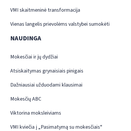
VMI skaitmeninė transformacija
Vienas langelis prievolėms valstybei sumokėti
NAUDINGA
Mokesčiai ir jų dydžiai
Atsiskaitymas grynaisiais pinigais
Dažniausiai užduodami klausimai
Mokesčių ABC
Viktorina moksleiviams
VMI kviečia į „Pasimatymą su mokesčiais“