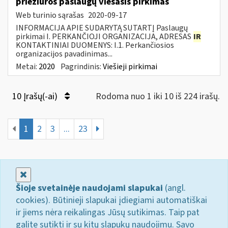
priežiūros paslaugų viešasis pirkimas
Web turinio sąrašas
2020-09-17
INFORMACIJA APIE SUDARYTĄ SUTARTĮ Paslaugų
pirkimai I. PERKANČIOJI ORGANIZACIJA, ADRESAS
IR
KONTAKTINIAI DUOMENYS: I.1. Perkančiosios
organizacijos pavadinimas...
Metai:
2020
Pagrindinis:
Viešieji pirkimai
10 Įrašų(-ai)
Rodoma nuo 1 iki 10 iš 224 irašų.
1
2
3
...
23
Uždaryti
Šioje svetainėje naudojami slapukai
(angl.
cookies). Būtinieji slapukai įdiegiami automatiškai
ir jiems nėra reikalingas Jūsų sutikimas. Taip pat
galite sutikti ir su kitų slapukų naudojimu. Savo