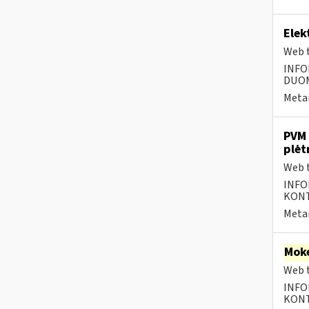
Elek
Web t
INFO
DUOME
Metai
PVM 
plėt
Web t
INFO
KONTA
Metai
Moke
Web t
INFO
KONTA