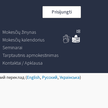
Prisijungti
Mokesčių žinynas
Mokesčių kalendorius
Seminarai
Tarptautinis apmokestinimas
Kontaktai / Apklausa
ний переклад (
English
,
Русский
,
Українська
)