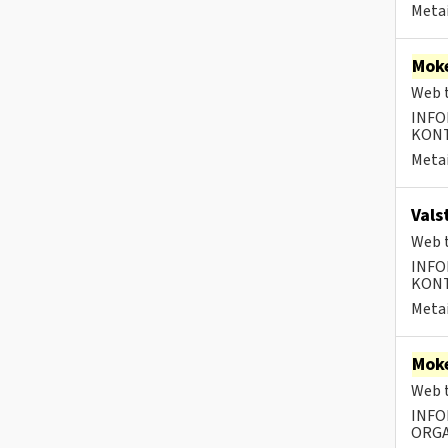
Metai
Moke
Web t
INFO
KONTA
Metai
Vals
Web t
INFO
KONTA
Metai
Moke
Web t
INFO
ORGA