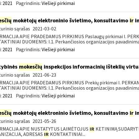
:
2021
Pagrindinis:
Viešieji pirkimai
sčių
mokėtojų elektroninio švietimo, konsultavimo
ir
i
urinio sąrašas
2021-03-02
RMACIJA APIE PRADEDAMUS PIRKIMUS Paslaugų pirkimai I. PER
KTINIAI DUOMENYS: I.1. Perkančiosios organizacijos pavadinimas
:
2021
Pagrindinis:
Viešieji pirkimai
tybinės
mokesčių
inspekcijos informacinių išteklių virt
urinio sąrašas
2021-06-23
RMACIJA APIE PRADEDAMUS PIRKIMUS Prekių pirkimai I. PERKA
KTINIAI DUOMENYS: I.1. Perkančiosios organizacijos pavadinimas
:
2021
Pagrindinis:
Viešieji pirkimai
sčių
mokėtojų elektroninio švietimo, konsultavimo
ir
i
urinio sąrašas
2021-05-26
RMACIJA APIE NUSTATYTUS LAIMĖTOJUS
IR
KETINIMĄ SUDARYTI 
NIZACIJA, ADRESAS
IR
KONTAKTINIAI...