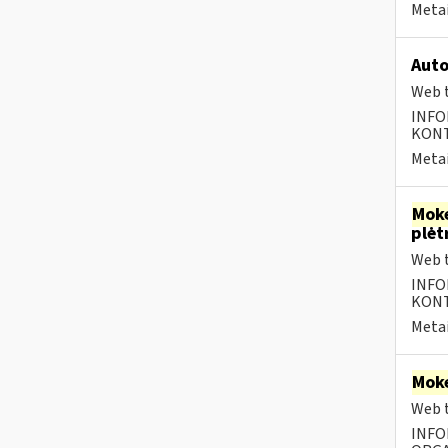
Metai
Auto
Web t
INFO
KONTA
Metai
Moke
plėt
Web t
INFO
KONTA
Metai
Moke
Web t
INFO