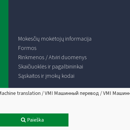
Mokesčių mokėtojų informacija
Formos
Rinkmenos / Atviri duomenys
Skaičiuoklės ir pagalbininkai
Sąskaitos ir įmokų kodai
Machine translation / VMI Машинный перевод / VMI Машин
Paieška