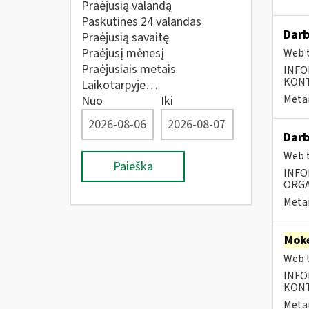
Praėjusią valandą
Paskutines 24 valandas
Darb
Praėjusią savaitę
Praėjusį mėnesį
Web t
Praėjusiais metais
INFO
KONTA
Laikotarpyje…
Metai
Nuo
Iki
Darb
Web t
Paieška
INFO
ORGA
Metai
Moke
Web t
INFO
KONTA
Metai