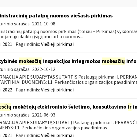
nistracinių patalpų nuomos viešasis pirkimas
urinio sąrašas
2021-10-08
istracinių patalpų nuomos pirkimas (toliau – Pirkimas) vykdoma
nojamųjų daiktų įsigijimo arba nuomos...
:
2021
Pagrindinis:
Viešieji pirkimai
tybinės
mokesčių
inspekcijos integruotos
mokesčių
info
urinio sąrašas
2022-10-12
RMACIJA APIE SUDARYTAS SUTARTIS Paslaugų pirkimai I. PERK
KTINIAI DUOMENYS: I.1. Perkančiosios organizacijos pavadinimas
:
2022
Pagrindinis:
Viešieji pirkimai
sčių
mokėtojų elektroninio švietimo, konsultavimo
ir
i
urinio sąrašas
2021-06-03
RMACIJA APIE SUDARYTĄ SUTARTĮ Paslaugų pirkimai I. PERKANČ
NYS: I.1. Perkančiosios organizacijos pavadinimas...
:
2021
Pagrindinis:
Viešieji pirkimai