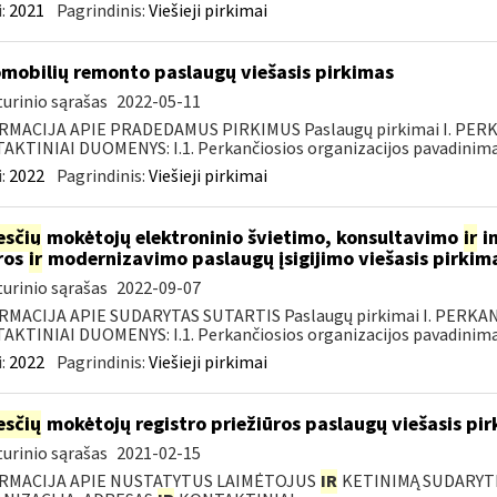
:
2021
Pagrindinis:
Viešieji pirkimai
mobilių remonto paslaugų viešasis pirkimas
urinio sąrašas
2022-05-11
RMACIJA APIE PRADEDAMUS PIRKIMUS Paslaugų pirkimai I. PER
KTINIAI DUOMENYS: I.1. Perkančiosios organizacijos pavadinimas
:
2022
Pagrindinis:
Viešieji pirkimai
sčių
mokėtojų elektroninio švietimo, konsultavimo
ir
in
ros
ir
modernizavimo paslaugų įsigijimo viešasis pirkim
urinio sąrašas
2022-09-07
RMACIJA APIE SUDARYTAS SUTARTIS Paslaugų pirkimai I. PERK
KTINIAI DUOMENYS: I.1. Perkančiosios organizacijos pavadinimas
:
2022
Pagrindinis:
Viešieji pirkimai
sčių
mokėtojų registro priežiūros paslaugų viešasis pi
urinio sąrašas
2021-02-15
RMACIJA APIE NUSTATYTUS LAIMĖTOJUS
IR
KETINIMĄ SUDARYTI 