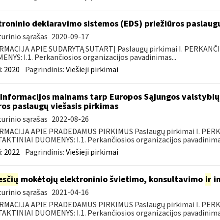
troninio deklaravimo sistemos (EDS) priežiūros paslaugų
urinio sąrašas
2020-09-17
RMACIJA APIE SUDARYTĄ SUTARTĮ Paslaugų pirkimai I. PERKANČ
NYS: I.1. Perkančiosios organizacijos pavadinimas...
:
2020
Pagrindinis:
Viešieji pirkimai
informacijos mainams tarp Europos Sąjungos valstybių 
ros paslaugų viešasis pirkimas
urinio sąrašas
2022-08-26
RMACIJA APIE PRADEDAMUS PIRKIMUS Paslaugų pirkimai I. PER
KTINIAI DUOMENYS: I.1. Perkančiosios organizacijos pavadinimas
:
2022
Pagrindinis:
Viešieji pirkimai
sčių
mokėtojų elektroninio švietimo, konsultavimo
ir
i
urinio sąrašas
2021-04-16
RMACIJA APIE PRADEDAMUS PIRKIMUS Paslaugų pirkimai I. PER
KTINIAI DUOMENYS: I.1. Perkančiosios organizacijos pavadinimas