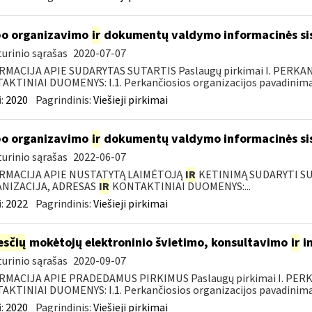
o organizavimo
ir
dokumentų valdymo informacinės si
urinio sąrašas
2020-07-07
RMACIJA APIE SUDARYTAS SUTARTIS Paslaugų pirkimai I. PERK
KTINIAI DUOMENYS: I.1. Perkančiosios organizacijos pavadinimas
:
2020
Pagrindinis:
Viešieji pirkimai
o organizavimo
ir
dokumentų valdymo informacinės si
urinio sąrašas
2022-06-07
RMACIJA APIE NUSTATYTĄ LAIMĖTOJĄ
IR
KETINIMĄ SUDARYTI SUT
NIZACIJA, ADRESAS
IR
KONTAKTINIAI DUOMENYS:...
:
2022
Pagrindinis:
Viešieji pirkimai
sčių
mokėtojų elektroninio švietimo, konsultavimo
ir
i
urinio sąrašas
2020-09-07
RMACIJA APIE PRADEDAMUS PIRKIMUS Paslaugų pirkimai I. PER
KTINIAI DUOMENYS: I.1. Perkančiosios organizacijos pavadinimas
:
2020
Pagrindinis:
Viešieji pirkimai