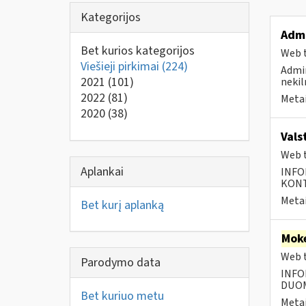
Kategorijos
Admi
Bet kurios kategorijos
Web t
Viešieji pirkimai
(224)
Admin
2021
(101)
nekil
2022
(81)
Metai
2020
(38)
Vals
Web t
Aplankai
INFO
KONTA
Metai
Bet kurį aplanką
Moke
Web t
Parodymo data
INFO
DUOME
Bet kuriuo metu
Metai