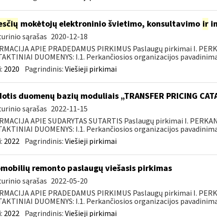
sčių
mokėtojų elektroninio švietimo, konsultavimo
ir
i
urinio sąrašas
2020-12-18
RMACIJA APIE PRADEDAMUS PIRKIMUS Paslaugų pirkimai I. PER
KTINIAI DUOMENYS: I.1. Perkančiosios organizacijos pavadinimas
:
2020
Pagrindinis:
Viešieji pirkimai
otis duomenų bazių moduliais „TRANSFER PRICING CA
urinio sąrašas
2022-11-15
RMACIJA APIE SUDARYTAS SUTARTIS Paslaugų pirkimai I. PERK
KTINIAI DUOMENYS: I.1. Perkančiosios organizacijos pavadinimas
:
2022
Pagrindinis:
Viešieji pirkimai
mobilių remonto paslaugų viešasis pirkimas
urinio sąrašas
2022-05-20
RMACIJA APIE PRADEDAMUS PIRKIMUS Paslaugų pirkimai I. PER
KTINIAI DUOMENYS: I.1. Perkančiosios organizacijos pavadinimas
:
2022
Pagrindinis:
Viešieji pirkimai