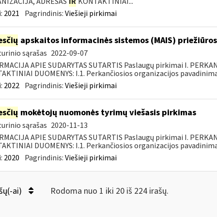
NIZACIJA, ADRESAS
IR
KONTAKTINIAI...
:
2021
Pagrindinis:
Viešieji pirkimai
sčių
apskaitos informacinės sistemos (MAIS) priežiūros
urinio sąrašas
2022-09-07
RMACIJA APIE SUDARYTAS SUTARTIS Paslaugų pirkimai I. PERK
KTINIAI DUOMENYS: I.1. Perkančiosios organizacijos pavadinimas
:
2022
Pagrindinis:
Viešieji pirkimai
sčių
mokėtojų nuomonės tyrimų viešasis pirkimas
urinio sąrašas
2020-11-13
RMACIJA APIE SUDARYTAS SUTARTIS Paslaugų pirkimai I. PERK
KTINIAI DUOMENYS: I.1. Perkančiosios organizacijos pavadinimas
:
2020
Pagrindinis:
Viešieji pirkimai
šų(-ai)
Rodoma nuo 1 iki 20 iš 224 irašų.