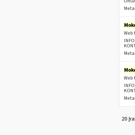
ORGA
Metai
Moke
Web t
INFO
KONTA
Metai
Moke
Web t
INFO
KONTA
Metai
20 Įra