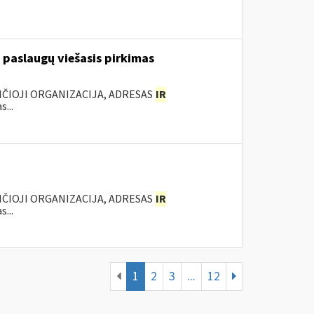
 paslaugų viešasis pirkimas
ANČIOJI ORGANIZACIJA, ADRESAS
IR
...
ANČIOJI ORGANIZACIJA, ADRESAS
IR
...
1
2
3
...
12