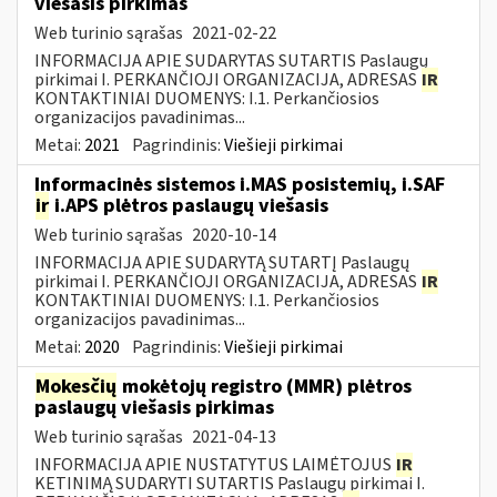
viešasis pirkimas
Web turinio sąrašas
2021-02-22
INFORMACIJA APIE SUDARYTAS SUTARTIS Paslaugų
pirkimai I. PERKANČIOJI ORGANIZACIJA, ADRESAS
IR
KONTAKTINIAI DUOMENYS: I.1. Perkančiosios
organizacijos pavadinimas...
Metai:
2021
Pagrindinis:
Viešieji pirkimai
Informacinės sistemos i.MAS posistemių, i.SAF
ir
i.APS plėtros paslaugų viešasis
Web turinio sąrašas
2020-10-14
INFORMACIJA APIE SUDARYTĄ SUTARTĮ Paslaugų
pirkimai I. PERKANČIOJI ORGANIZACIJA, ADRESAS
IR
KONTAKTINIAI DUOMENYS: I.1. Perkančiosios
organizacijos pavadinimas...
Metai:
2020
Pagrindinis:
Viešieji pirkimai
Mokesčių
mokėtojų registro (MMR) plėtros
paslaugų viešasis pirkimas
Web turinio sąrašas
2021-04-13
INFORMACIJA APIE NUSTATYTUS LAIMĖTOJUS
IR
KETINIMĄ SUDARYTI SUTARTIS Paslaugų pirkimai I.