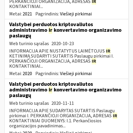
PERKANČIOJI ORGANIZACIJA, ADRESAS
IR
KONTAKTINIAI...
Metai:
2021
Pagrindinis:
Viešieji pirkimai
Valstybei perduotos kriptovaliutos
administravimo
ir
konvertavimo organizavimo
paslaugų
Web turinio sąrašas
2020-10-23
INFORMACIJA APIE NUSTATYTUS LAIMĖTOJUS
IR
KETINIMĄ SUDARYTI SUTARTIS Paslaugų pirkimai I.
PERKANČIOJI ORGANIZACIJA, ADRESAS
IR
KONTAKTINIAI...
Metai:
2020
Pagrindinis:
Viešieji pirkimai
Valstybei perduotos kriptovaliutos
administravimo
ir
konvertavimo organizavimo
paslaugų
Web turinio sąrašas
2020-11-11
INFORMACIJA APIE SUDARYTAS SUTARTIS Paslaugų
pirkimai I. PERKANČIOJI ORGANIZACIJA, ADRESAS
IR
KONTAKTINIAI DUOMENYS: I.1. Perkančiosios
organizacijos pavadinimas...