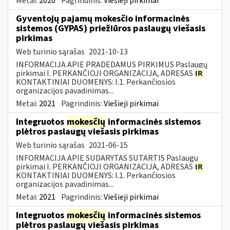
Metai:
2020
Pagrindinis:
Viešieji pirkimai
Gyventojų pajamų mokesčio informacinės
sistemos (GYPAS) priežiūros paslaugų viešasis
pirkimas
Web turinio sąrašas
2021-10-13
INFORMACIJA APIE PRADEDAMUS PIRKIMUS Paslaugų
pirkimai I. PERKANČIOJI ORGANIZACIJA, ADRESAS
IR
KONTAKTINIAI DUOMENYS: I.1. Perkančiosios
organizacijos pavadinimas...
Metai:
2021
Pagrindinis:
Viešieji pirkimai
Integruotos
mokesčių
informacinės sistemos
plėtros paslaugų viešasis pirkimas
Web turinio sąrašas
2021-06-15
INFORMACIJA APIE SUDARYTAS SUTARTIS Paslaugų
pirkimai I. PERKANČIOJI ORGANIZACIJA, ADRESAS
IR
KONTAKTINIAI DUOMENYS: I.1. Perkančiosios
organizacijos pavadinimas...
Metai:
2021
Pagrindinis:
Viešieji pirkimai
Integruotos
mokesčių
informacinės sistemos
plėtros paslaugų viešasis pirkimas