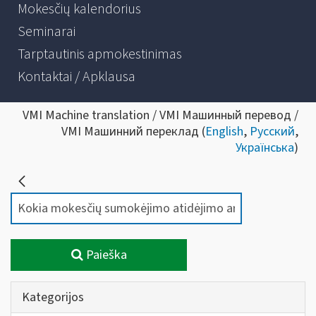
Mokesčių kalendorius
Seminarai
Tarptautinis apmokestinimas
Kontaktai / Apklausa
VMI Machine translation / VMI Машинный перевод /
VMI Машинний переклад (
English
,
Русский
,
Українська
)
Paieška
Kategorijos