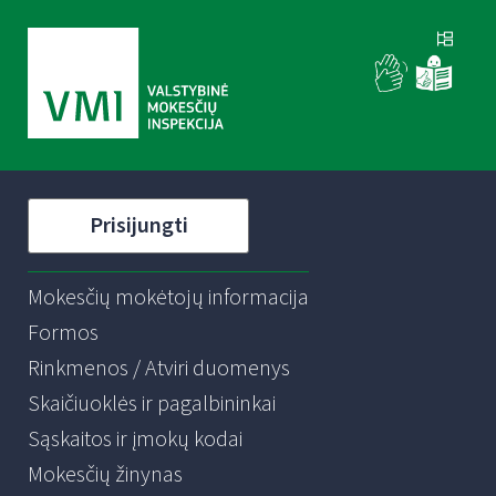
Prisijungti
Mokesčių mokėtojų informacija
Formos
Rinkmenos / Atviri duomenys
Skaičiuoklės ir pagalbininkai
Sąskaitos ir įmokų kodai
Mokesčių žinynas