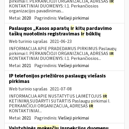
pirkimai I. PERKANČIOJI ORGANIZACIJA, ADRESAS
IR
KONTAKTINIAI DUOMENYS: I.1. Perkančiosios
organizacijos pavadinimas...
Metai:
2020
Pagrindinis:
Viešieji pirkimai
Paslaugos „Kasos aparatų
ir
kitų pardavimo
taškų nuotolinis registravimas
ir
būklių
Web turinio sąrašas
2021-06-23
INFORMACIJA APIE PRADEDAMUS PIRKIMUS Paslaugų
pirkimai I. PERKANČIOJI ORGANIZACIJA, ADRESAS
IR
KONTAKTINIAI DUOMENYS: I.1. Perkančiosios...
Metai:
2021
Pagrindinis:
Viešieji pirkimai
IP telefonijos priežiūros paslaugų viešasis
pirkimas
Web turinio sąrašas
2021-07-08
INFORMACIJA APIE NUSTATYTUS LAIMĖTOJUS
IR
KETINIMĄ SUDARYTI SUTARTIS Paslaugų pirkimai I.
PERKANČIOJI ORGANIZACIJA, ADRESAS
IR
KONTAKTINIAI...
Metai:
2021
Pagrindinis:
Viešieji pirkimai
Valstybinės
mokesčių
inspekcijos duomenų