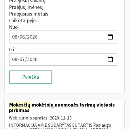
Praėjusią savaitę
Praėjusį mėnesį
Praėjusiais metais
Laikotarpyje…
Nuo
Iki
Paieška
Mokesčių
mokėtojų nuomonės tyrimų viešasis
pirkimas
Web turinio sąrašas
2020-11-13
INFORMACIJA APIE SUDARYTAS SUTARTIS Paslaugų