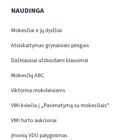
NAUDINGA
Mokesčiai ir jų dydžiai
Atsiskaitymas grynaisiais pinigais
Dažniausiai užduodami klausimai
Mokesčių ABC
Viktorina moksleiviams
VMI kviečia į „Pasimatymą su mokesčiais“
VMI turto aukcionai
Įmonių VDU palyginimas