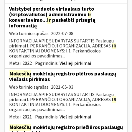
Valstybei perduoto virtualaus turto
(kriptovaliutos) administravimo
ir
konvertavimo...
Ir
paskelbti prisegtą
informaciją
Web turinio sąrašas
2022-07-08
INFORMACIJA APIE SUDARYTAS SUTARTIS Paslaugų
pirkimai I. PERKANČIOJI ORGANIZACIJA, ADRESAS
IR
KONTAKTINIAI DUOMENYS: I.1. Perkančiosios
organizacijos pavadinimas...
Metai:
2022
Pagrindinis:
Viešieji pirkimai
Mokesčių
mokėtojų registro plėtros paslaugų
viešasis pirkimas
Web turinio sąrašas
2021-05-03
INFORMACIJA APIE SUDARYTAS SUTARTIS Paslaugų
pirkimai I. PERKANČIOJI ORGANIZACIJA, ADRESAS
IR
KONTAKTINIAI DUOMENYS: I.1. Perkančiosios
organizacijos pavadinimas...
Metai:
2021
Pagrindinis:
Viešieji pirkimai
Mokesčių
mokėtojų registro priežiūros paslaugų