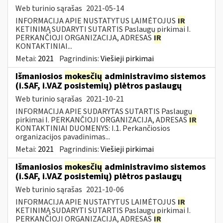
Web turinio sąrašas
2021-05-14
INFORMACIJA APIE NUSTATYTUS LAIMĖTOJUS
IR
KETINIMĄ SUDARYTI SUTARTIS Paslaugų pirkimai I.
PERKANČIOJI ORGANIZACIJA, ADRESAS
IR
KONTAKTINIAI...
Metai:
2021
Pagrindinis:
Viešieji pirkimai
Išmaniosios
mokesčių
administravimo sistemos
(i.SAF, i.VAZ posistemių) plėtros paslaugų
Web turinio sąrašas
2021-10-21
INFORMACIJA APIE SUDARYTAS SUTARTIS Paslaugų
pirkimai I. PERKANČIOJI ORGANIZACIJA, ADRESAS
IR
KONTAKTINIAI DUOMENYS: I.1. Perkančiosios
organizacijos pavadinimas...
Metai:
2021
Pagrindinis:
Viešieji pirkimai
Išmaniosios
mokesčių
administravimo sistemos
(i.SAF, i.VAZ posistemių) plėtros paslaugų
Web turinio sąrašas
2021-10-06
INFORMACIJA APIE NUSTATYTUS LAIMĖTOJUS
IR
KETINIMĄ SUDARYTI SUTARTIS Paslaugų pirkimai I.
PERKANČIOJI ORGANIZACIJA, ADRESAS
IR