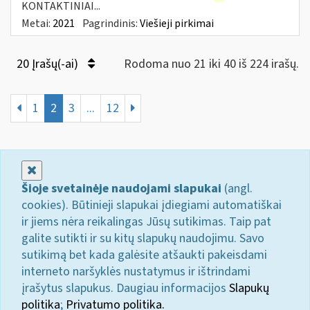
KONTAKTINIAI...
Metai:
2021
Pagrindinis:
Viešieji pirkimai
20 Įrašų(-ai)
Rodoma nuo 21 iki 40 iš 224 irašų.
1
2
3
...
12
Uždaryti
Šioje svetainėje naudojami slapukai
(angl.
cookies). Būtinieji slapukai įdiegiami automatiškai
ir jiems nėra reikalingas Jūsų sutikimas. Taip pat
galite sutikti ir su kitų slapukų naudojimu. Savo
sutikimą bet kada galėsite atšaukti pakeisdami
interneto naršyklės nustatymus ir ištrindami
įrašytus slapukus. Daugiau informacijos
Slapukų
politika
;
Privatumo politika.