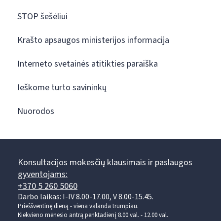
STOP šešėliui
Krašto apsaugos ministerijos informacija
Interneto svetainės atitikties paraiška
Ieškome turto savininkų
Nuorodos
Konsultacijos mokesčių klausimais ir paslaugos
gyventojams:
+370 5 260 5060
Darbo laikas: I-IV 8.00-17.00, V 8.00-15.45.
Prieššventinę dieną - viena valanda trumpiau.
Kiekvieno mėnesio antrą penktadienį 8.00 val. - 12.00 val.