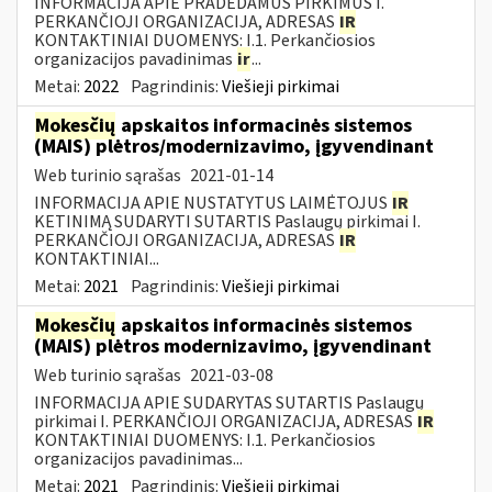
INFORMACIJA APIE PRADEDAMUS PIRKIMUS I.
PERKANČIOJI ORGANIZACIJA, ADRESAS
IR
KONTAKTINIAI DUOMENYS: I.1. Perkančiosios
organizacijos pavadinimas
ir
...
Metai:
2022
Pagrindinis:
Viešieji pirkimai
Mokesčių
apskaitos informacinės sistemos
(MAIS) plėtros/modernizavimo, įgyvendinant
Web turinio sąrašas
2021-01-14
INFORMACIJA APIE NUSTATYTUS LAIMĖTOJUS
IR
KETINIMĄ SUDARYTI SUTARTIS Paslaugų pirkimai I.
PERKANČIOJI ORGANIZACIJA, ADRESAS
IR
KONTAKTINIAI...
Metai:
2021
Pagrindinis:
Viešieji pirkimai
Mokesčių
apskaitos informacinės sistemos
(MAIS) plėtros modernizavimo, įgyvendinant
Web turinio sąrašas
2021-03-08
INFORMACIJA APIE SUDARYTAS SUTARTIS Paslaugų
pirkimai I. PERKANČIOJI ORGANIZACIJA, ADRESAS
IR
KONTAKTINIAI DUOMENYS: I.1. Perkančiosios
organizacijos pavadinimas...
Metai:
2021
Pagrindinis:
Viešieji pirkimai