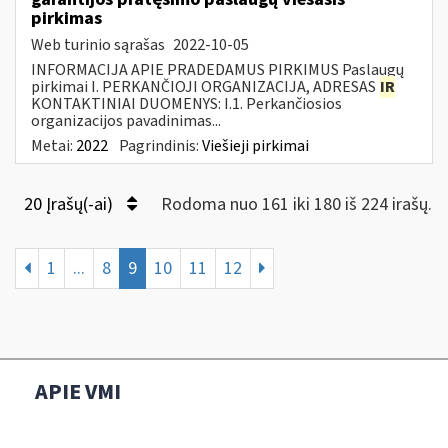
pirkimas
Web turinio sąrašas
2022-10-05
INFORMACIJA APIE PRADEDAMUS PIRKIMUS Paslaugų
pirkimai I. PERKANČIOJI ORGANIZACIJA, ADRESAS
IR
KONTAKTINIAI DUOMENYS: I.1. Perkančiosios
organizacijos pavadinimas...
Metai:
2022
Pagrindinis:
Viešieji pirkimai
20 Įrašų(-ai)
Rodoma nuo 161 iki 180 iš 224 irašų.
1
...
8
9
10
11
12
APIE VMI