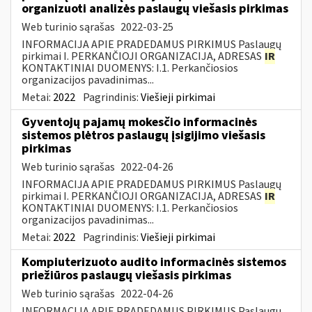
organizuoti analizės paslaugų viešasis pirkimas
Web turinio sąrašas
2022-03-25
INFORMACIJA APIE PRADEDAMUS PIRKIMUS Paslaugų
pirkimai I. PERKANČIOJI ORGANIZACIJA, ADRESAS
IR
KONTAKTINIAI DUOMENYS: I.1. Perkančiosios
organizacijos pavadinimas...
Metai:
2022
Pagrindinis:
Viešieji pirkimai
Gyventojų pajamų mokesčio informacinės
sistemos plėtros paslaugų įsigijimo viešasis
pirkimas
Web turinio sąrašas
2022-04-26
INFORMACIJA APIE PRADEDAMUS PIRKIMUS Paslaugų
pirkimai I. PERKANČIOJI ORGANIZACIJA, ADRESAS
IR
KONTAKTINIAI DUOMENYS: I.1. Perkančiosios
organizacijos pavadinimas...
Metai:
2022
Pagrindinis:
Viešieji pirkimai
Kompiuterizuoto audito informacinės sistemos
priežiūros paslaugų viešasis pirkimas
Web turinio sąrašas
2022-04-26
INFORMACIJA APIE PRADEDAMUS PIRKIMUS Paslaugų