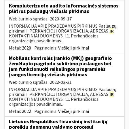
Kompiuterizuoto audito informacinės sistemos
plėtros paslaugų viešasis pirkimas
Web turinio sąrašas
2020-09-17
INFORMACIJA APIE PRADEDAMUS PIRKIMUS Paslaugų
pirkimai I. PERKANČIOJI ORGANIZACIJA, ADRESAS
IR
KONTAKTINIAI DUOMENYS: I.1. Perkančiosios
organizacijos pavadinimas...
Metai:
2020
Pagrindinis:
Viešieji pirkimai
Mobilaus kontrolės įrankio (MKĮ) geografinio
žemėlapio pagrindu sukūrimo paslaugos bei
jam funkcionuoti reikalingos programinės
įrangos licencijų viešasis pirkimas
Web turinio sąrašas
2022-02-21
INFORMACIJA APIE PRADEDAMUS PIRKIMUS Paslaugų
pirkimai I. PERKANČIOJI ORGANIZACIJA, ADRESAS
IR
KONTAKTINIAI DUOMENYS: I.1. Perkančiosios
organizacijos pavadinimas...
Metai:
2022
Pagrindinis:
Viešieji pirkimai
Lietuvos Respublikos finansinių institucijų
poreikių duomenų valdymo procesui