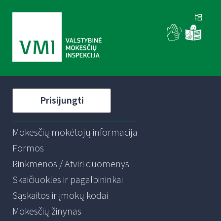
Prisijungti
Mokesčių mokėtojų informacija
Formos
Rinkmenos / Atviri duomenys
Skaičiuoklės ir pagalbininkai
Sąskaitos ir įmokų kodai
Mokesčių žinynas