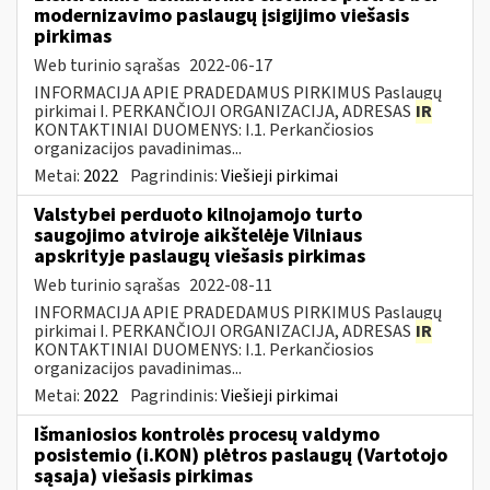
modernizavimo paslaugų įsigijimo viešasis
pirkimas
Web turinio sąrašas
2022-06-17
INFORMACIJA APIE PRADEDAMUS PIRKIMUS Paslaugų
pirkimai I. PERKANČIOJI ORGANIZACIJA, ADRESAS
IR
KONTAKTINIAI DUOMENYS: I.1. Perkančiosios
organizacijos pavadinimas...
Metai:
2022
Pagrindinis:
Viešieji pirkimai
Valstybei perduoto kilnojamojo turto
saugojimo atviroje aikštelėje Vilniaus
apskrityje paslaugų viešasis pirkimas
Web turinio sąrašas
2022-08-11
INFORMACIJA APIE PRADEDAMUS PIRKIMUS Paslaugų
pirkimai I. PERKANČIOJI ORGANIZACIJA, ADRESAS
IR
KONTAKTINIAI DUOMENYS: I.1. Perkančiosios
organizacijos pavadinimas...
Metai:
2022
Pagrindinis:
Viešieji pirkimai
Išmaniosios kontrolės procesų valdymo
posistemio (i.KON) plėtros paslaugų (Vartotojo
sąsaja) viešasis pirkimas