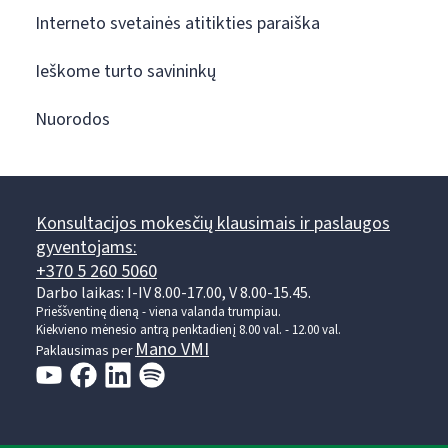
Interneto svetainės atitikties paraiška
Ieškome turto savininkų
Nuorodos
Konsultacijos mokesčių klausimais ir paslaugos
gyventojams:
+370 5 260 5060
Darbo laikas: I-IV 8.00-17.00, V 8.00-15.45.
Prieššventinę dieną - viena valanda trumpiau.
Kiekvieno mėnesio antrą penktadienį 8.00 val. - 12.00 val.
Mano VMI
Paklausimas per