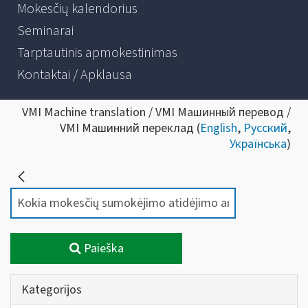
Mokesčių kalendorius
Seminarai
Tarptautinis apmokestinimas
Kontaktai / Apklausa
VMI Machine translation / VMI Машинный перевод /
VMI Машинний переклад (
English
,
Русский
,
Українська
)
Paieška
Kategorijos