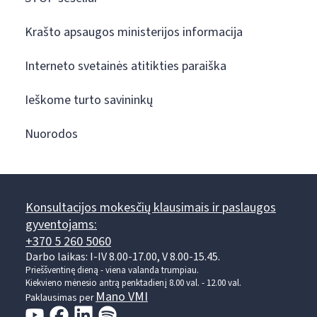
Krašto apsaugos ministerijos informacija
Interneto svetainės atitikties paraiška
Ieškome turto savininkų
Nuorodos
Konsultacijos mokesčių klausimais ir paslaugos
gyventojams:
+370 5 260 5060
Darbo laikas: I-IV 8.00-17.00, V 8.00-15.45.
Prieššventinę dieną - viena valanda trumpiau.
Kiekvieno mėnesio antrą penktadienį 8.00 val. - 12.00 val.
Mano VMI
Paklausimas per