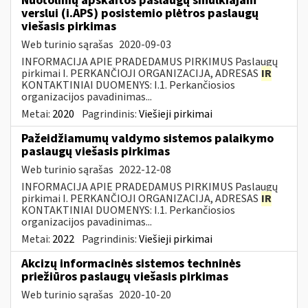
Nuotolinių apskaitos paslaugų smulkiajam
verslui (i.APS) posistemio plėtros paslaugų
viešasis pirkimas
Web turinio sąrašas
2020-09-03
INFORMACIJA APIE PRADEDAMUS PIRKIMUS Paslaugų
pirkimai I. PERKANČIOJI ORGANIZACIJA, ADRESAS
IR
KONTAKTINIAI DUOMENYS: I.1. Perkančiosios
organizacijos pavadinimas...
Metai:
2020
Pagrindinis:
Viešieji pirkimai
Pažeidžiamumų valdymo sistemos palaikymo
paslaugų viešasis pirkimas
Web turinio sąrašas
2022-12-08
INFORMACIJA APIE PRADEDAMUS PIRKIMUS Paslaugų
pirkimai I. PERKANČIOJI ORGANIZACIJA, ADRESAS
IR
KONTAKTINIAI DUOMENYS: I.1. Perkančiosios
organizacijos pavadinimas...
Metai:
2022
Pagrindinis:
Viešieji pirkimai
Akcizų informacinės sistemos techninės
priežiūros paslaugų viešasis pirkimas
Web turinio sąrašas
2020-10-20