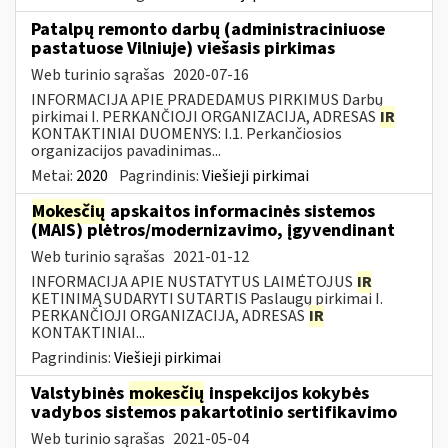
Patalpų remonto darbų (administraciniuose
pastatuose Vilniuje) viešasis pirkimas
Web turinio sąrašas
2020-07-16
INFORMACIJA APIE PRADEDAMUS PIRKIMUS Darbų
pirkimai I. PERKANČIOJI ORGANIZACIJA, ADRESAS
IR
KONTAKTINIAI DUOMENYS: I.1. Perkančiosios
organizacijos pavadinimas...
Metai:
2020
Pagrindinis:
Viešieji pirkimai
Mokesčių
apskaitos informacinės sistemos
(MAIS) plėtros/modernizavimo, įgyvendinant
Web turinio sąrašas
2021-01-12
INFORMACIJA APIE NUSTATYTUS LAIMĖTOJUS
IR
KETINIMĄ SUDARYTI SUTARTIS Paslaugų pirkimai I.
PERKANČIOJI ORGANIZACIJA, ADRESAS
IR
KONTAKTINIAI...
Pagrindinis:
Viešieji pirkimai
Valstybinės
mokesčių
inspekcijos kokybės
vadybos sistemos pakartotinio sertifikavimo
Web turinio sąrašas
2021-05-04