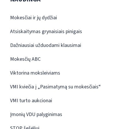
Mokesčiai ir jų dydžiai
Atsiskaitymas grynaisiais pinigais
Dažniausiai užduodami klausimai
Mokesčių ABC
Viktorina moksleiviams
VMI kviečia į „Pasimatymą su mokesčiais“
VMI turto aukcionai
Įmonių VDU palyginimas
STOP šešėliui