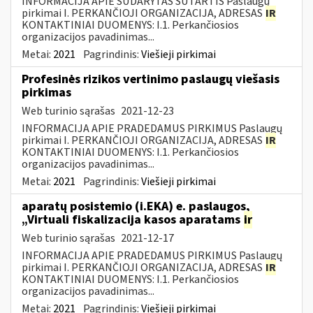
INFORMACIJA APIE SUDARYTAS SUTARTIS Paslaugų
pirkimai I. PERKANČIOJI ORGANIZACIJA, ADRESAS
IR
KONTAKTINIAI DUOMENYS: I.1. Perkančiosios
organizacijos pavadinimas...
Metai:
2021
Pagrindinis:
Viešieji pirkimai
Profesinės rizikos vertinimo paslaugų viešasis
pirkimas
Web turinio sąrašas
2021-12-23
INFORMACIJA APIE PRADEDAMUS PIRKIMUS Paslaugų
pirkimai I. PERKANČIOJI ORGANIZACIJA, ADRESAS
IR
KONTAKTINIAI DUOMENYS: I.1. Perkančiosios
organizacijos pavadinimas...
Metai:
2021
Pagrindinis:
Viešieji pirkimai
aparatų posistemio (i.EKA) e. paslaugos,
„Virtuali fiskalizacija kasos aparatams
ir
Web turinio sąrašas
2021-12-17
INFORMACIJA APIE PRADEDAMUS PIRKIMUS Paslaugų
pirkimai I. PERKANČIOJI ORGANIZACIJA, ADRESAS
IR
KONTAKTINIAI DUOMENYS: I.1. Perkančiosios
organizacijos pavadinimas...
Metai:
2021
Pagrindinis:
Viešieji pirkimai