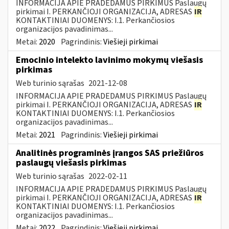
INFORMACIJA APIE PRADEDAMUS PIRKIMUS Paslaugų
pirkimai I. PERKANČIOJI ORGANIZACIJA, ADRESAS
IR
KONTAKTINIAI DUOMENYS: I.1. Perkančiosios
organizacijos pavadinimas...
Metai:
2020
Pagrindinis:
Viešieji pirkimai
Emocinio intelekto lavinimo mokymų viešasis
pirkimas
Web turinio sąrašas
2021-12-08
INFORMACIJA APIE PRADEDAMUS PIRKIMUS Paslaugų
pirkimai I. PERKANČIOJI ORGANIZACIJA, ADRESAS
IR
KONTAKTINIAI DUOMENYS: I.1. Perkančiosios
organizacijos pavadinimas...
Metai:
2021
Pagrindinis:
Viešieji pirkimai
Analitinės programinės įrangos SAS priežiūros
paslaugų viešasis pirkimas
Web turinio sąrašas
2022-02-11
INFORMACIJA APIE PRADEDAMUS PIRKIMUS Paslaugų
pirkimai I. PERKANČIOJI ORGANIZACIJA, ADRESAS
IR
KONTAKTINIAI DUOMENYS: I.1. Perkančiosios
organizacijos pavadinimas...
Metai:
2022
Pagrindinis:
Viešieji pirkimai