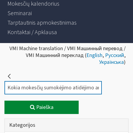
Mokesčių kalendorius
Seminarai
Tarptautinis apmokestinimas
Kontaktai / Apklausa
VMI Machine translation / VMI Машинный перевод /
VMI Машинний переклад (
English
,
Русский
,
Українська
)
Paieška
Kategorijos