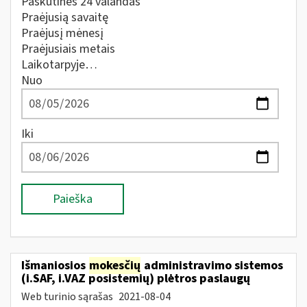
Paskutines 24 valandas
Praėjusią savaitę
Praėjusį mėnesį
Praėjusiais metais
Laikotarpyje…
Nuo
Iki
Paieška
Išmaniosios
mokesčių
administravimo sistemos
(i.SAF, i.VAZ posistemių) plėtros paslaugų
Web turinio sąrašas
2021-08-04