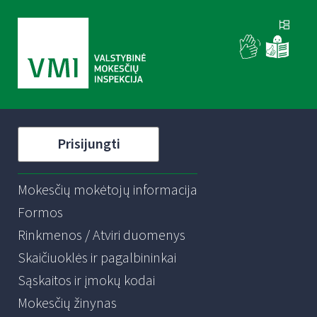
Prisijungti
Mokesčių mokėtojų informacija
Formos
Rinkmenos / Atviri duomenys
Skaičiuoklės ir pagalbininkai
Sąskaitos ir įmokų kodai
Mokesčių žinynas