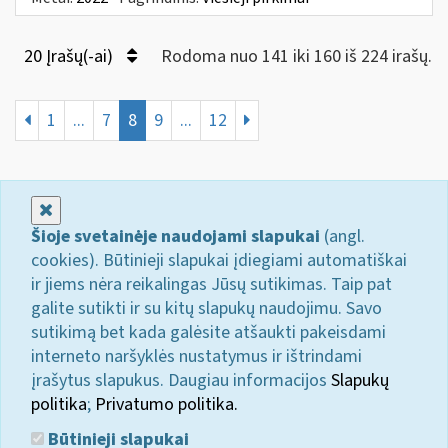
20 Įrašų(-ai)
Rodoma nuo 141 iki 160 iš 224 irašų.
1
...
7
8
9
...
12
Uždaryti
Šioje svetainėje naudojami slapukai
(angl.
cookies). Būtinieji slapukai įdiegiami automatiškai
ir jiems nėra reikalingas Jūsų sutikimas. Taip pat
galite sutikti ir su kitų slapukų naudojimu. Savo
sutikimą bet kada galėsite atšaukti pakeisdami
interneto naršyklės nustatymus ir ištrindami
įrašytus slapukus. Daugiau informacijos
Slapukų
politika
;
Privatumo politika.
Būtinieji slapukai