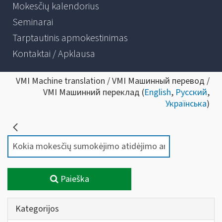
Mokesčių kalendorius
Seminarai
Tarptautinis apmokestinimas
Kontaktai / Apklausa
VMI Machine translation / VMI Машинный перевод /
VMI Машинний переклад (
English
,
Русский
,
Українська
)
Paieška
Kategorijos