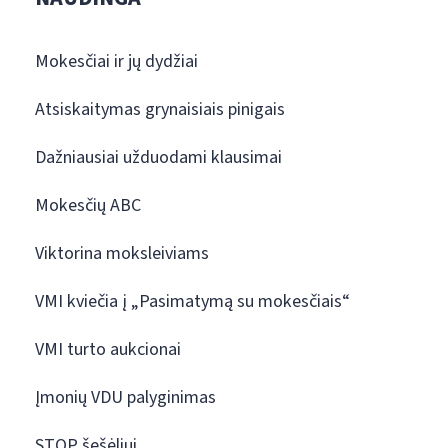
Mokesčiai ir jų dydžiai
Atsiskaitymas grynaisiais pinigais
Dažniausiai užduodami klausimai
Mokesčių ABC
Viktorina moksleiviams
VMI kviečia į „Pasimatymą su mokesčiais“
VMI turto aukcionai
Įmonių VDU palyginimas
STOP šešėliui