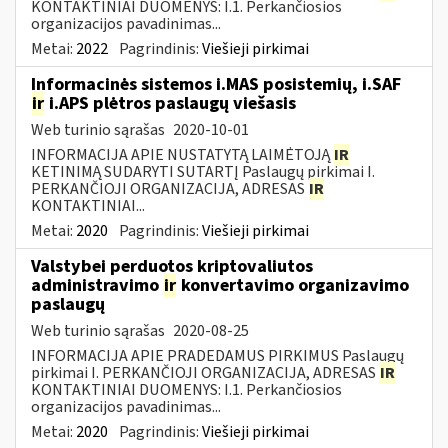
KONTAKTINIAI DUOMENYS: I.1. Perkančiosios
organizacijos pavadinimas...
Metai:
2022
Pagrindinis:
Viešieji pirkimai
Informacinės sistemos i.MAS posistemių, i.SAF
ir
i.APS plėtros paslaugų viešasis
Web turinio sąrašas
2020-10-01
INFORMACIJA APIE NUSTATYTĄ LAIMĖTOJĄ
IR
KETINIMĄ SUDARYTI SUTARTĮ Paslaugų pirkimai I.
PERKANČIOJI ORGANIZACIJA, ADRESAS
IR
KONTAKTINIAI...
Metai:
2020
Pagrindinis:
Viešieji pirkimai
Valstybei perduotos kriptovaliutos
administravimo
ir
konvertavimo organizavimo
paslaugų
Web turinio sąrašas
2020-08-25
INFORMACIJA APIE PRADEDAMUS PIRKIMUS Paslaugų
pirkimai I. PERKANČIOJI ORGANIZACIJA, ADRESAS
IR
KONTAKTINIAI DUOMENYS: I.1. Perkančiosios
organizacijos pavadinimas...
Metai:
2020
Pagrindinis:
Viešieji pirkimai