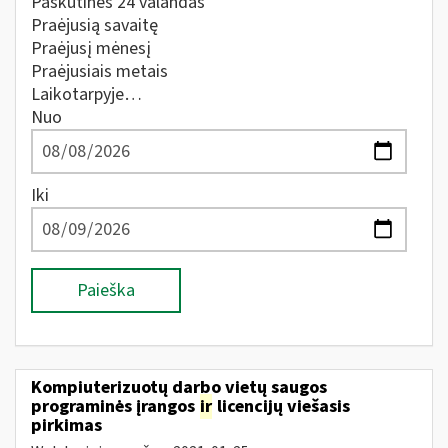
Paskutines 24 valandas
Praėjusią savaitę
Praėjusį mėnesį
Praėjusiais metais
Laikotarpyje…
Nuo
Iki
Paieška
Kompiuterizuotų darbo vietų saugos
programinės įrangos
ir
licencijų viešasis
pirkimas