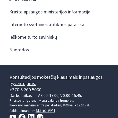
Krašto apsaugos ministerijos informacija
Interneto svetainės atitikties paraiška
Ieškome turto savininkų
Nuorodos
Konsultacijos mokesčių klausimais ir paslaugos
gyventojams:
+370 5 260 5060
Darbo laikas: I-IV 8.00-17.00, V 8.00-15.45.
Prieššventinę dieną - viena valanda trumpiau.
Kiekvieno mėnesio antrą penktadienį 8.00 val. - 12.00 val.
Mano VMI
Paklausimas per