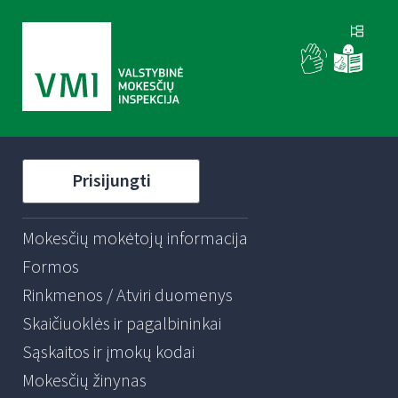
Prisijungti
Mokesčių mokėtojų informacija
Formos
Rinkmenos / Atviri duomenys
Skaičiuoklės ir pagalbininkai
Sąskaitos ir įmokų kodai
Mokesčių žinynas