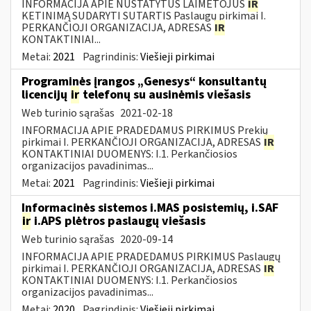
INFORMACIJA APIE NUSTATYTUS LAIMĖTOJUS
IR
KETINIMĄ SUDARYTI SUTARTIS Paslaugų pirkimai I.
PERKANČIOJI ORGANIZACIJA, ADRESAS
IR
KONTAKTINIAI...
Metai:
2021
Pagrindinis:
Viešieji pirkimai
Programinės įrangos „Genesys“ konsultantų
licencijų
ir
telefonų su ausinėmis viešasis
Web turinio sąrašas
2021-02-18
INFORMACIJA APIE PRADEDAMUS PIRKIMUS Prekių
pirkimai I. PERKANČIOJI ORGANIZACIJA, ADRESAS
IR
KONTAKTINIAI DUOMENYS: I.1. Perkančiosios
organizacijos pavadinimas...
Metai:
2021
Pagrindinis:
Viešieji pirkimai
Informacinės sistemos i.MAS posistemių, i.SAF
ir
i.APS plėtros paslaugų viešasis
Web turinio sąrašas
2020-09-14
INFORMACIJA APIE PRADEDAMUS PIRKIMUS Paslaugų
pirkimai I. PERKANČIOJI ORGANIZACIJA, ADRESAS
IR
KONTAKTINIAI DUOMENYS: I.1. Perkančiosios
organizacijos pavadinimas...
Metai:
2020
Pagrindinis:
Viešieji pirkimai