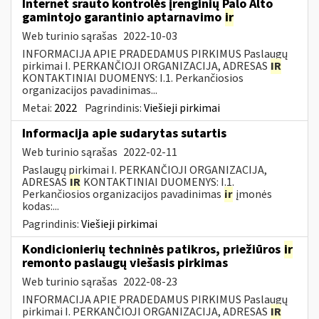
Internet srauto kontrolės įrenginių Palo Alto
gamintojo garantinio aptarnavimo
ir
Web turinio sąrašas
2022-10-03
INFORMACIJA APIE PRADEDAMUS PIRKIMUS Paslaugų
pirkimai I. PERKANČIOJI ORGANIZACIJA, ADRESAS
IR
KONTAKTINIAI DUOMENYS: I.1. Perkančiosios
organizacijos pavadinimas...
Metai:
2022
Pagrindinis:
Viešieji pirkimai
Informacija apie sudarytas sutartis
Web turinio sąrašas
2022-02-11
Paslaugų pirkimai I. PERKANČIOJI ORGANIZACIJA,
ADRESAS
IR
KONTAKTINIAI DUOMENYS: I.1.
Perkančiosios organizacijos pavadinimas
ir
įmonės
kodas:...
Pagrindinis:
Viešieji pirkimai
Kondicionierių techninės patikros, priežiūros
ir
remonto paslaugų viešasis pirkimas
Web turinio sąrašas
2022-08-23
INFORMACIJA APIE PRADEDAMUS PIRKIMUS Paslaugų
pirkimai I. PERKANČIOJI ORGANIZACIJA, ADRESAS
IR