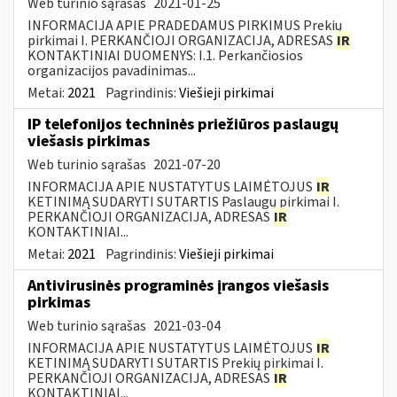
Web turinio sąrašas
2021-01-25
INFORMACIJA APIE PRADEDAMUS PIRKIMUS Prekių
pirkimai I. PERKANČIOJI ORGANIZACIJA, ADRESAS
IR
KONTAKTINIAI DUOMENYS: I.1. Perkančiosios
organizacijos pavadinimas...
Metai:
2021
Pagrindinis:
Viešieji pirkimai
IP telefonijos techninės priežiūros paslaugų
viešasis pirkimas
Web turinio sąrašas
2021-07-20
INFORMACIJA APIE NUSTATYTUS LAIMĖTOJUS
IR
KETINIMĄ SUDARYTI SUTARTIS Paslaugų pirkimai I.
PERKANČIOJI ORGANIZACIJA, ADRESAS
IR
KONTAKTINIAI...
Metai:
2021
Pagrindinis:
Viešieji pirkimai
Antivirusinės programinės įrangos viešasis
pirkimas
Web turinio sąrašas
2021-03-04
INFORMACIJA APIE NUSTATYTUS LAIMĖTOJUS
IR
KETINIMĄ SUDARYTI SUTARTIS Prekių pirkimai I.
PERKANČIOJI ORGANIZACIJA, ADRESAS
IR
KONTAKTINIAI...