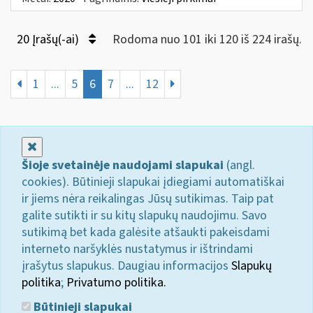
20 Įrašų(-ai)
Rodoma nuo 101 iki 120 iš 224 irašų.
1
...
5
6
7
...
12
Uždaryti
Šioje svetainėje naudojami slapukai
(angl.
cookies). Būtinieji slapukai įdiegiami automatiškai
ir jiems nėra reikalingas Jūsų sutikimas. Taip pat
galite sutikti ir su kitų slapukų naudojimu. Savo
sutikimą bet kada galėsite atšaukti pakeisdami
interneto naršyklės nustatymus ir ištrindami
įrašytus slapukus. Daugiau informacijos
Slapukų
politika
;
Privatumo politika.
Būtinieji slapukai