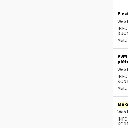
Elek
Web t
INFO
DUOME
Metai
PVM 
plėt
Web t
INFO
KONTA
Metai
Moke
Web t
INFO
KONTA