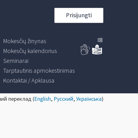
Prisijungti
Mokesčių žinynas
Mokesčių kalendorius
Seminarai
Tarptautinis apmokestinimas
Kontaktai / Apklausa
ний переклад (
English
,
Русский
,
Українська
)