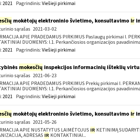
:
2021
Pagrindinis:
Viešieji pirkimai
sčių
mokėtojų elektroninio švietimo, konsultavimo
ir
i
urinio sąrašas
2021-03-02
RMACIJA APIE PRADEDAMUS PIRKIMUS Paslaugų pirkimai I. PER
KTINIAI DUOMENYS: I.1. Perkančiosios organizacijos pavadinimas
:
2021
Pagrindinis:
Viešieji pirkimai
tybinės
mokesčių
inspekcijos informacinių išteklių virt
urinio sąrašas
2021-06-23
RMACIJA APIE PRADEDAMUS PIRKIMUS Prekių pirkimai I. PERKA
KTINIAI DUOMENYS: I.1. Perkančiosios organizacijos pavadinimas
:
2021
Pagrindinis:
Viešieji pirkimai
sčių
mokėtojų elektroninio švietimo, konsultavimo
ir
i
urinio sąrašas
2021-05-26
RMACIJA APIE NUSTATYTUS LAIMĖTOJUS
IR
KETINIMĄ SUDARYTI 
NIZACIJA, ADRESAS
IR
KONTAKTINIAI...