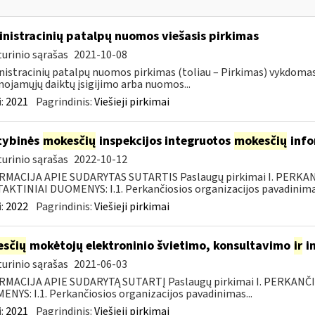
nistracinių patalpų nuomos viešasis pirkimas
urinio sąrašas
2021-10-08
istracinių patalpų nuomos pirkimas (toliau – Pirkimas) vykdoma
nojamųjų daiktų įsigijimo arba nuomos...
:
2021
Pagrindinis:
Viešieji pirkimai
tybinės
mokesčių
inspekcijos integruotos
mokesčių
info
urinio sąrašas
2022-10-12
RMACIJA APIE SUDARYTAS SUTARTIS Paslaugų pirkimai I. PERK
KTINIAI DUOMENYS: I.1. Perkančiosios organizacijos pavadinimas
:
2022
Pagrindinis:
Viešieji pirkimai
sčių
mokėtojų elektroninio švietimo, konsultavimo
ir
i
urinio sąrašas
2021-06-03
RMACIJA APIE SUDARYTĄ SUTARTĮ Paslaugų pirkimai I. PERKANČ
NYS: I.1. Perkančiosios organizacijos pavadinimas...
:
2021
Pagrindinis:
Viešieji pirkimai