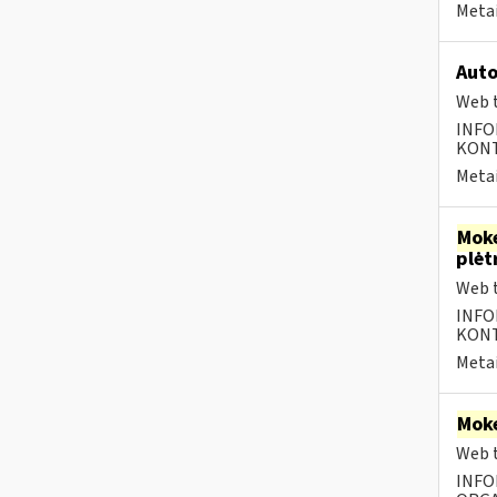
Metai
Auto
Web t
INFO
KONTA
Metai
Moke
plėt
Web t
INFO
KONTA
Metai
Moke
Web t
INFO