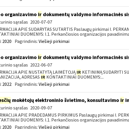
o organizavimo
ir
dokumentų valdymo informacinės si
urinio sąrašas
2020-07-07
RMACIJA APIE SUDARYTAS SUTARTIS Paslaugų pirkimai I. PERK
KTINIAI DUOMENYS: I.1. Perkančiosios organizacijos pavadinimas
:
2020
Pagrindinis:
Viešieji pirkimai
o organizavimo
ir
dokumentų valdymo informacinės si
urinio sąrašas
2022-06-07
RMACIJA APIE NUSTATYTĄ LAIMĖTOJĄ
IR
KETINIMĄ SUDARYTI SUT
NIZACIJA, ADRESAS
IR
KONTAKTINIAI DUOMENYS:...
:
2022
Pagrindinis:
Viešieji pirkimai
sčių
mokėtojų elektroninio švietimo, konsultavimo
ir
i
urinio sąrašas
2020-09-07
RMACIJA APIE PRADEDAMUS PIRKIMUS Paslaugų pirkimai I. PER
KTINIAI DUOMENYS: I.1. Perkančiosios organizacijos pavadinimas
:
2020
Pagrindinis:
Viešieji pirkimai