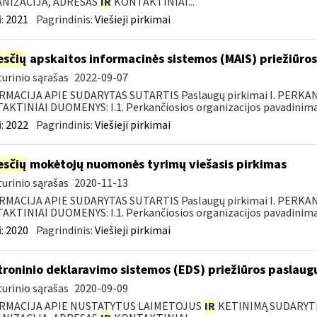
NIZACIJA, ADRESAS
IR
KONTAKTINIAI...
:
2021
Pagrindinis:
Viešieji pirkimai
sčių
apskaitos informacinės sistemos (MAIS) priežiūros
urinio sąrašas
2022-09-07
RMACIJA APIE SUDARYTAS SUTARTIS Paslaugų pirkimai I. PERK
KTINIAI DUOMENYS: I.1. Perkančiosios organizacijos pavadinimas
:
2022
Pagrindinis:
Viešieji pirkimai
sčių
mokėtojų nuomonės tyrimų viešasis pirkimas
urinio sąrašas
2020-11-13
RMACIJA APIE SUDARYTAS SUTARTIS Paslaugų pirkimai I. PERK
KTINIAI DUOMENYS: I.1. Perkančiosios organizacijos pavadinimas
:
2020
Pagrindinis:
Viešieji pirkimai
troninio deklaravimo sistemos (EDS) priežiūros paslaugų
urinio sąrašas
2020-09-09
RMACIJA APIE NUSTATYTUS LAIMĖTOJUS
IR
KETINIMĄ SUDARYTI 