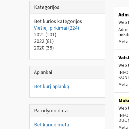
Kategorijos
Admi
Bet kurios kategorijos
Web t
Viešieji pirkimai
(224)
Admin
2021
(101)
nekil
2022
(81)
Metai
2020
(38)
Vals
Web t
Aplankai
INFO
KONTA
Metai
Bet kurį aplanką
Moke
Web t
Parodymo data
INFO
DUOME
Bet kuriuo metu
Metai