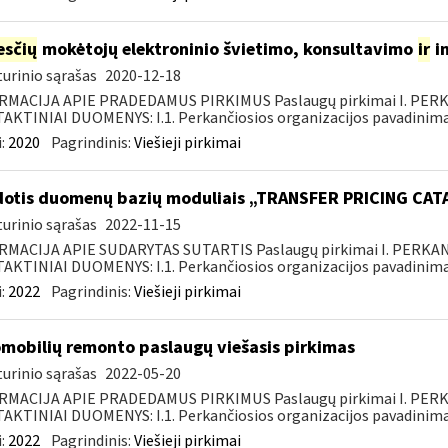
sčių
mokėtojų elektroninio švietimo, konsultavimo
ir
i
urinio sąrašas
2020-12-18
RMACIJA APIE PRADEDAMUS PIRKIMUS Paslaugų pirkimai I. PER
KTINIAI DUOMENYS: I.1. Perkančiosios organizacijos pavadinimas
:
2020
Pagrindinis:
Viešieji pirkimai
otis duomenų bazių moduliais „TRANSFER PRICING CA
urinio sąrašas
2022-11-15
RMACIJA APIE SUDARYTAS SUTARTIS Paslaugų pirkimai I. PERK
KTINIAI DUOMENYS: I.1. Perkančiosios organizacijos pavadinimas
:
2022
Pagrindinis:
Viešieji pirkimai
mobilių remonto paslaugų viešasis pirkimas
urinio sąrašas
2022-05-20
RMACIJA APIE PRADEDAMUS PIRKIMUS Paslaugų pirkimai I. PER
KTINIAI DUOMENYS: I.1. Perkančiosios organizacijos pavadinimas
:
2022
Pagrindinis:
Viešieji pirkimai