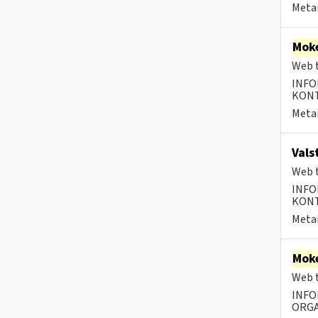
Metai
Moke
Web t
INFO
KONTA
Metai
Vals
Web t
INFO
KONTA
Metai
Moke
Web t
INFO
ORGA