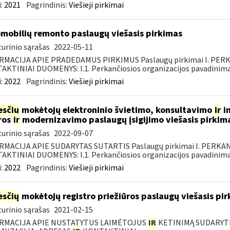
:
2021
Pagrindinis:
Viešieji pirkimai
mobilių remonto paslaugų viešasis pirkimas
urinio sąrašas
2022-05-11
RMACIJA APIE PRADEDAMUS PIRKIMUS Paslaugų pirkimai I. PER
KTINIAI DUOMENYS: I.1. Perkančiosios organizacijos pavadinimas
:
2022
Pagrindinis:
Viešieji pirkimai
sčių
mokėtojų elektroninio švietimo, konsultavimo
ir
in
ros
ir
modernizavimo paslaugų įsigijimo viešasis pirkim
urinio sąrašas
2022-09-07
RMACIJA APIE SUDARYTAS SUTARTIS Paslaugų pirkimai I. PERK
KTINIAI DUOMENYS: I.1. Perkančiosios organizacijos pavadinimas
:
2022
Pagrindinis:
Viešieji pirkimai
sčių
mokėtojų registro priežiūros paslaugų viešasis pi
urinio sąrašas
2021-02-15
RMACIJA APIE NUSTATYTUS LAIMĖTOJUS
IR
KETINIMĄ SUDARYTI 