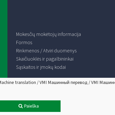
Mokesčių mokėtojų informacija
Formos
Rinkmenos / Atviri duomenys
Skaičiuoklės ir pagalbininkai
Sąskaitos ir įmokų kodai
Machine translation / VMI Машинный перевод / VMI Машин
Paieška