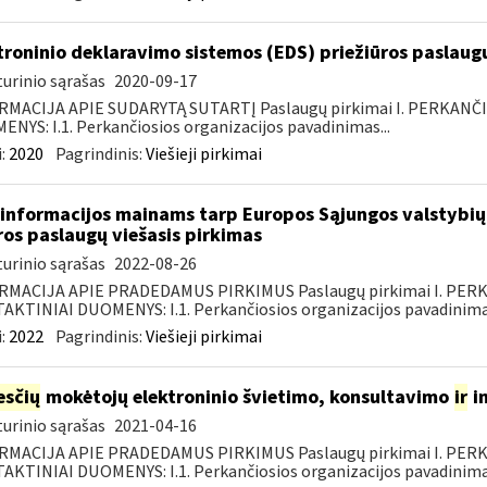
troninio deklaravimo sistemos (EDS) priežiūros paslaugų
urinio sąrašas
2020-09-17
RMACIJA APIE SUDARYTĄ SUTARTĮ Paslaugų pirkimai I. PERKANČ
NYS: I.1. Perkančiosios organizacijos pavadinimas...
:
2020
Pagrindinis:
Viešieji pirkimai
informacijos mainams tarp Europos Sąjungos valstybių 
ros paslaugų viešasis pirkimas
urinio sąrašas
2022-08-26
RMACIJA APIE PRADEDAMUS PIRKIMUS Paslaugų pirkimai I. PER
KTINIAI DUOMENYS: I.1. Perkančiosios organizacijos pavadinimas
:
2022
Pagrindinis:
Viešieji pirkimai
sčių
mokėtojų elektroninio švietimo, konsultavimo
ir
i
urinio sąrašas
2021-04-16
RMACIJA APIE PRADEDAMUS PIRKIMUS Paslaugų pirkimai I. PER
KTINIAI DUOMENYS: I.1. Perkančiosios organizacijos pavadinimas