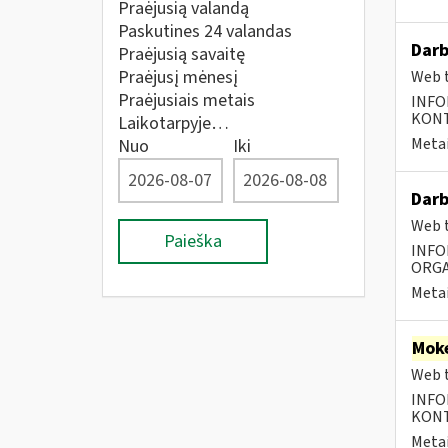
Praėjusią valandą
Paskutines 24 valandas
Darb
Praėjusią savaitę
Praėjusį mėnesį
Web t
Praėjusiais metais
INFO
KONTA
Laikotarpyje…
Metai
Nuo
Iki
Darb
Web t
Paieška
INFO
ORGA
Metai
Moke
Web t
INFO
KONTA
Metai