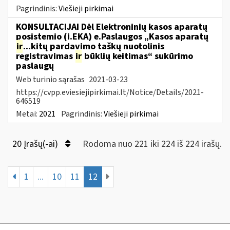
Pagrindinis:
Viešieji pirkimai
KONSULTACIJAI Dėl Elektroninių kasos aparatų
posistemio (i.EKA) e.Paslaugos „Kasos aparatų
ir
...kitų pardavimo taškų nuotolinis
registravimas
ir
būklių keitimas“ sukūrimo
paslaugų
Web turinio sąrašas
2021-03-23
https://cvpp.eviesiejipirkimai.lt/Notice/Details/2021-
646519
Metai:
2021
Pagrindinis:
Viešieji pirkimai
20 Įrašų(-ai)
Rodoma nuo 221 iki 224 iš 224 irašų.
1
...
10
11
12