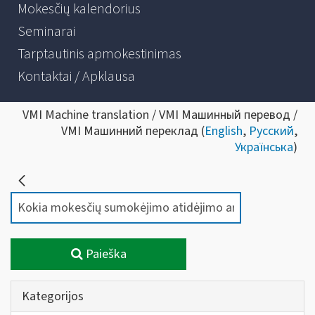
Mokesčių kalendorius
Seminarai
Tarptautinis apmokestinimas
Kontaktai / Apklausa
VMI Machine translation / VMI Машинный перевод /
VMI Машинний переклад (
English
,
Русский
,
Українська
)
Paieška
Kategorijos