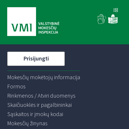
Prisijungti
Mokesčių mokėtojų informacija
Formos
Rinkmenos / Atviri duomenys
Skaičiuoklės ir pagalbininkai
Sąskaitos ir įmokų kodai
Mokesčių žinynas