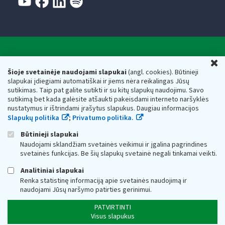
Valstybinė mokesčių inspekcija prie Lietuvos
U
Respublikos finansų ministerijos
Šioje svetainėje naudojami slapukai
(angl. cookies). Būtinieji
slapukai įdiegiami automatiškai ir jiems nėra reikalingas Jūsų
Biudžetinė įstaiga. Juridinio asmens kodas — 188659752,
sutikimas. Taip pat galite sutikti ir su kitų slapukų naudojimu. Savo
adresas: Vasario 16-osios g. 14, 01107 Vilnius, Lietuva, el.paštas:
sutikimą bet kada galėsite atšaukti pakeisdami interneto naršyklės
vmi@vmi.lt
, E. pristatymo dėžutės adresas 188659752
nustatymus ir ištrindami įrašytus slapukus. Daugiau informacijos
Duomenys apie Valstybinę mokesčių inspekciją prie Lietuvos
Slapukų politika
;
Privatumo politika.
Respublikos finansų ministerijos kaupiami ir saugomi Juridinių
asmenų registre
Būtinieji slapukai
Naudojami sklandžiam svetainės veikimui ir įgalina pagrindines
svetainės funkcijas. Be šių slapukų svetainė negali tinkamai veikti.
Analitiniai slapukai
Renka statistinę informaciją apie svetainės naudojimą ir
naudojami Jūsų naršymo patirties gerinimui.
PATVIRTINTI
Visus slapukus