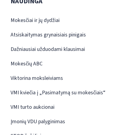
NAUDINGA
Mokesčiai ir jų dydžiai
Atsiskaitymas grynaisiais pinigais
Dažniausiai užduodami klausimai
Mokesčių ABC
Viktorina moksleiviams
VMI kviečia į „Pasimatymą su mokesčiais“
VMI turto aukcionai
Įmonių VDU palyginimas