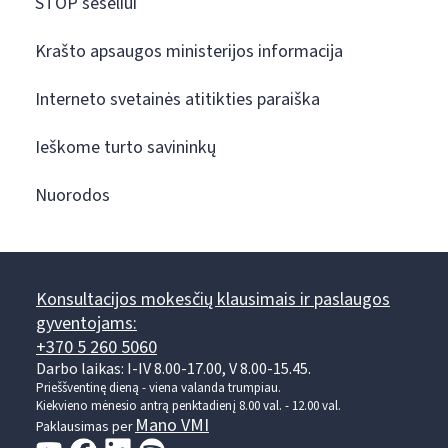
STOP šešėliui
Krašto apsaugos ministerijos informacija
Interneto svetainės atitikties paraiška
Ieškome turto savininkų
Nuorodos
Konsultacijos mokesčių klausimais ir paslaugos
gyventojams:
+370 5 260 5060
Darbo laikas: I-IV 8.00-17.00, V 8.00-15.45.
Prieššventinę dieną - viena valanda trumpiau.
Kiekvieno mėnesio antrą penktadienį 8.00 val. - 12.00 val.
Mano VMI
Paklausimas per