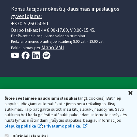
Konsultacijos mokesčių klausimais ir paslaugos
gyventojams:
+370 5 260 5060
Darbo laikas: I-IV 8.00-17.00, V 8.00-15.45.
Prieššventinę dieną - viena valanda trumpiau.
Kiekvieno mėnesio antrą penktadienį 8.00 val. - 12.00 val.
Mano VMI
Paklausimas per
Valstybinė mokesčių inspekcija prie Lietuvos
U
Respublikos finansų ministerijos
Šioje svetainėje naudojami slapukai
(angl. cookies). Būtinieji
slapukai įdiegiami automatiškai ir jiems nėra reikalingas Jūsų
Biudžetinė įstaiga. Juridinio asmens kodas — 188659752,
sutikimas. Taip pat galite sutikti ir su kitų slapukų naudojimu. Savo
adresas: Vasario 16-osios g. 14, 01107 Vilnius, Lietuva, el.paštas:
sutikimą bet kada galėsite atšaukti pakeisdami interneto naršyklės
vmi@vmi.lt
, E. pristatymo dėžutės adresas 188659752
nustatymus ir ištrindami įrašytus slapukus. Daugiau informacijos
Duomenys apie Valstybinę mokesčių inspekciją prie Lietuvos
Slapukų politika
;
Privatumo politika.
Respublikos finansų ministerijos kaupiami ir saugomi Juridinių
asmenų registre
Būtinieji slapukai