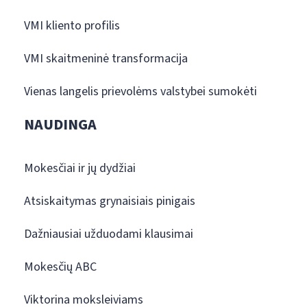
VMI kliento profilis
VMI skaitmeninė transformacija
Vienas langelis prievolėms valstybei sumokėti
NAUDINGA
Mokesčiai ir jų dydžiai
Atsiskaitymas grynaisiais pinigais
Dažniausiai užduodami klausimai
Mokesčių ABC
Viktorina moksleiviams