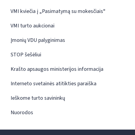
VMI kviečia į „Pasimatymą su mokesčiais“
VMI turto aukcionai
Įmonių VDU palyginimas
STOP šešėliui
Krašto apsaugos ministerijos informacija
Interneto svetainės atitikties paraiška
Ieškome turto savininkų
Nuorodos