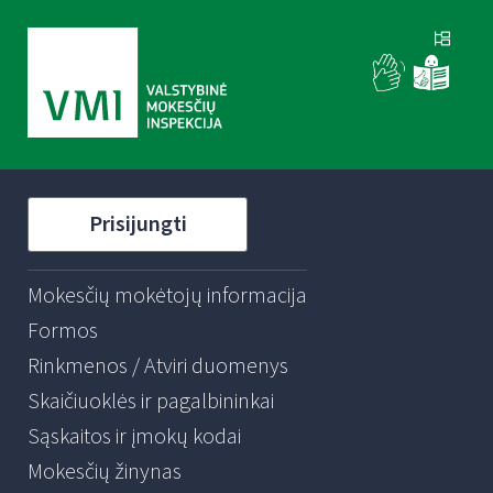
Prisijungti
Mokesčių mokėtojų informacija
Formos
Rinkmenos / Atviri duomenys
Skaičiuoklės ir pagalbininkai
Sąskaitos ir įmokų kodai
Mokesčių žinynas