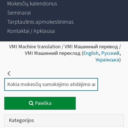
Mokesčių kalendorius
Seminarai
Tarptautinis apmokestinimas
Kontaktai / Apklausa
VMI Machine translation / VMI Машинный перевод /
VMI Машинний переклад (
English
,
Русский
,
Українська
)
Paieška
Kategorijos