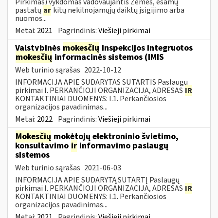
Pirkimas) vykdomas vadovaujantis Žemės, esamų
pastatų
ar
kitų nekilnojamųjų daiktų įsigijimo arba
nuomos...
Metai:
2021
Pagrindinis:
Viešieji pirkimai
Valstybinės
mokesčių
inspekcijos integruotos
mokesčių
informacinės sistemos (IMIS
Web turinio sąrašas
2022-10-12
INFORMACIJA APIE SUDARYTAS SUTARTIS Paslaugų
pirkimai I. PERKANČIOJI ORGANIZACIJA, ADRESAS
IR
KONTAKTINIAI DUOMENYS: I.1. Perkančiosios
organizacijos pavadinimas...
Metai:
2022
Pagrindinis:
Viešieji pirkimai
Mokesčių
mokėtojų elektroninio švietimo,
konsultavimo
ir
informavimo paslaugų
sistemos
Web turinio sąrašas
2021-06-03
INFORMACIJA APIE SUDARYTĄ SUTARTĮ Paslaugų
pirkimai I. PERKANČIOJI ORGANIZACIJA, ADRESAS
IR
KONTAKTINIAI DUOMENYS: I.1. Perkančiosios
organizacijos pavadinimas...
Metai:
2021
Pagrindinis:
Viešieji pirkimai