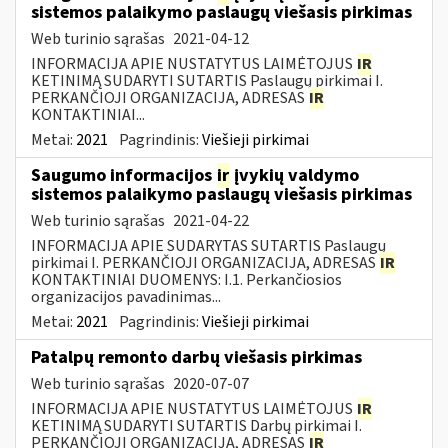
sistemos palaikymo paslaugų viešasis pirkimas
Web turinio sąrašas
2021-04-12
INFORMACIJA APIE NUSTATYTUS LAIMĖTOJUS
IR
KETINIMĄ SUDARYTI SUTARTIS Paslaugų pirkimai I.
PERKANČIOJI ORGANIZACIJA, ADRESAS
IR
KONTAKTINIAI...
Metai:
2021
Pagrindinis:
Viešieji pirkimai
Saugumo informacijos
ir
įvykių valdymo
sistemos palaikymo paslaugų viešasis pirkimas
Web turinio sąrašas
2021-04-22
INFORMACIJA APIE SUDARYTAS SUTARTIS Paslaugų
pirkimai I. PERKANČIOJI ORGANIZACIJA, ADRESAS
IR
KONTAKTINIAI DUOMENYS: I.1. Perkančiosios
organizacijos pavadinimas...
Metai:
2021
Pagrindinis:
Viešieji pirkimai
Patalpų remonto darbų viešasis pirkimas
Web turinio sąrašas
2020-07-07
INFORMACIJA APIE NUSTATYTUS LAIMĖTOJUS
IR
KETINIMĄ SUDARYTI SUTARTIS Darbų pirkimai I.
PERKANČIOJI ORGANIZACIJA, ADRESAS
IR