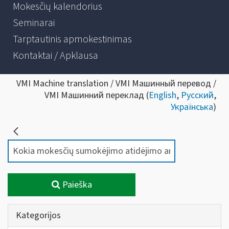
Mokesčių kalendorius
Seminarai
Tarptautinis apmokestinimas
Kontaktai / Apklausa
VMI Machine translation / VMI Машинный перевод /
VMI Машинний переклад (
English
,
Русский
,
Українська
)
Paieška
Kategorijos