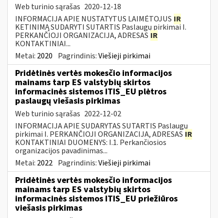
Web turinio sąrašas
2020-12-18
INFORMACIJA APIE NUSTATYTUS LAIMĖTOJUS
IR
KETINIMĄ SUDARYTI SUTARTIS Paslaugų pirkimai I.
PERKANČIOJI ORGANIZACIJA, ADRESAS
IR
KONTAKTINIAI...
Metai:
2020
Pagrindinis:
Viešieji pirkimai
Pridėtinės vertės mokesčio informacijos
mainams tarp ES valstybių skirtos
informacinės sistemos ITIS_EU plėtros
paslaugų viešasis pirkimas
Web turinio sąrašas
2022-12-02
INFORMACIJA APIE SUDARYTAS SUTARTIS Paslaugų
pirkimai I. PERKANČIOJI ORGANIZACIJA, ADRESAS
IR
KONTAKTINIAI DUOMENYS: I.1. Perkančiosios
organizacijos pavadinimas...
Metai:
2022
Pagrindinis:
Viešieji pirkimai
Pridėtinės vertės mokesčio informacijos
mainams tarp ES valstybių skirtos
informacinės sistemos ITIS_EU priežiūros
viešasis pirkimas