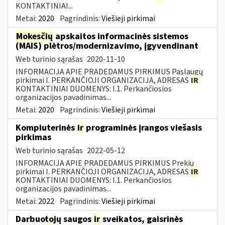
KONTAKTINIAI...
Metai:
2020
Pagrindinis:
Viešieji pirkimai
Mokesčių
apskaitos informacinės sistemos
(MAIS) plėtros/modernizavimo, įgyvendinant
Web turinio sąrašas
2020-11-10
INFORMACIJA APIE PRADEDAMUS PIRKIMUS Paslaugų
pirkimai I. PERKANČIOJI ORGANIZACIJA, ADRESAS
IR
KONTAKTINIAI DUOMENYS: I.1. Perkančiosios
organizacijos pavadinimas...
Metai:
2020
Pagrindinis:
Viešieji pirkimai
Kompiuterinės
ir
programinės įrangos viešasis
pirkimas
Web turinio sąrašas
2022-05-12
INFORMACIJA APIE PRADEDAMUS PIRKIMUS Prekių
pirkimai I. PERKANČIOJI ORGANIZACIJA, ADRESAS
IR
KONTAKTINIAI DUOMENYS: I.1. Perkančiosios
organizacijos pavadinimas...
Metai:
2022
Pagrindinis:
Viešieji pirkimai
Darbuotojų saugos
ir
sveikatos, gaisrinės