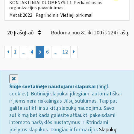
KONTAKTINIAI DUOMENYS: I.1. Perkančiosios
organizacijos pavadinimas...
Metai:
2022
Pagrindinis:
Viešieji pirkimai
20 Įrašų(-ai)
Rodoma nuo 81 iki 100 iš 224 irašų.
1
...
4
5
6
...
12
Uždaryti
Šioje svetainėje naudojami slapukai
(angl.
cookies). Būtinieji slapukai įdiegiami automatiškai
ir jiems nėra reikalingas Jūsų sutikimas. Taip pat
galite sutikti ir su kitų slapukų naudojimu. Savo
sutikimą bet kada galėsite atšaukti pakeisdami
interneto naršyklės nustatymus ir ištrindami
įrašytus slapukus. Daugiau informacijos
Slapukų