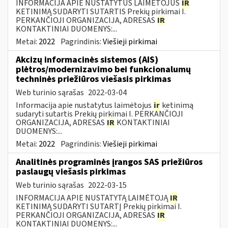
INFORMACIJA APIE NUSTATYTUS LAIMĖTOJUS
IR
KETINIMĄ SUDARYTI SUTARTIS Prekių pirkimai I.
PERKANČIOJI ORGANIZACIJA, ADRESAS
IR
KONTAKTINIAI DUOMENYS:...
Metai:
2022
Pagrindinis:
Viešieji pirkimai
Akcizų informacinės sistemos (AIS)
plėtros/modernizavimo bei funkcionalumų
techninės priežiūros viešasis pirkimas
Web turinio sąrašas
2022-03-04
Informacija apie nustatytus laimėtojus
ir
ketinimą
sudaryti sutartis Prekių pirkimai I. PERKANČIOJI
ORGANIZACIJA, ADRESAS
IR
KONTAKTINIAI
DUOMENYS:...
Metai:
2022
Pagrindinis:
Viešieji pirkimai
Analitinės programinės įrangos SAS priežiūros
paslaugų viešasis pirkimas
Web turinio sąrašas
2022-03-15
INFORMACIJA APIE NUSTATYTĄ LAIMĖTOJĄ
IR
KETINIMĄ SUDARYTI SUTARTĮ Prekių pirkimai I.
PERKANČIOJI ORGANIZACIJA, ADRESAS
IR
KONTAKTINIAI DUOMENYS:...