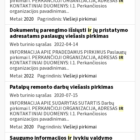
pirkimai I. PERKANČIOJI ORGANIZACIJA, ADRESAS
IR
KONTAKTINIAI DUOMENYS: I.1. Perkančiosios
organizacijos pavadinimas...
Metai:
2020
Pagrindinis:
Viešieji pirkimai
Dokumentų parengimo išsiųsti
ir
jų pristatymo
adresatams paslaugų viešasis pirkimas
Web turinio sąrašas
2022-04-14
INFORMACIJA APIE PRADEDAMUS PIRKIMUS Paslaugų
pirkimai I. PERKANČIOJI ORGANIZACIJA, ADRESAS
IR
KONTAKTINIAI DUOMENYS: I.1. Perkančiosios
organizacijos pavadinimas...
Metai:
2022
Pagrindinis:
Viešieji pirkimai
Patalpų remonto darbų viešasis pirkimas
Web turinio sąrašas
2020-07-15
INFORMACIJA APIE SUDARYTAS SUTARTIS Darbų
pirkimai I. PERKANČIOJI ORGANIZACIJA, ADRESAS
IR
KONTAKTINIAI DUOMENYS: I.1. Perkančiosios
organizacijos pavadinimas...
Metai:
2020
Pagrindinis:
Viešieji pirkimai
Saugumo informacijos
ir
įvykių valdymo