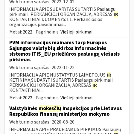
Web turinio sąrašas
2022-12-02
INFORMACIJA APIE SUDARYTAS SUTARTIS Paslaugų
pirkimai I. PERKANČIOJI ORGANIZACIJA, ADRESAS
IR
KONTAKTINIAI DUOMENYS: I.1. Perkančiosios
organizacijos pavadinimas...
Metai:
2022
Pagrindinis:
Viešieji pirkimai
PVM informacijos mainams tarp Europos
Sąjungos valstybių skirtos informacinės
sistemos ITIS_EU priežiūros paslaugų viešasis
pirkimas
Web turinio sąrašas
2022-11-22
INFORMACIJA APIE NUSTATYTUS LAIMĖTOJUS
IR
KETINIMĄ SUDARYTI SUTARTIS Paslaugų pirkimai I.
PERKANČIOJI ORGANIZACIJA, ADRESAS
IR
KONTAKTINIAI...
Metai:
2022
Pagrindinis:
Viešieji pirkimai
Valstybinės
mokesčių
inspekcijos prie Lietuvos
Respublikos finansų ministerijos mokymo
Web turinio sąrašas
2020-08-20
INFORMACIJA APIE PRADEDAMUS PIRKIMUS Paslaugų