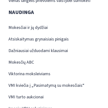
Vienas langelis prievolėms valstybei sumokėti
NAUDINGA
Mokesčiai ir jų dydžiai
Atsiskaitymas grynaisiais pinigais
Dažniausiai užduodami klausimai
Mokesčių ABC
Viktorina moksleiviams
VMI kviečia į „Pasimatymą su mokesčiais“
VMI turto aukcionai