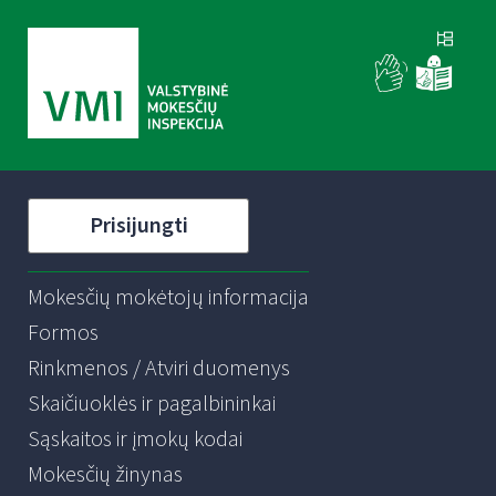
Prisijungti
Mokesčių mokėtojų informacija
Formos
Rinkmenos / Atviri duomenys
Skaičiuoklės ir pagalbininkai
Sąskaitos ir įmokų kodai
Mokesčių žinynas