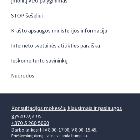
Įmonių VDU palyginimas
STOP šešėliui
Krašto apsaugos ministerijos informacija
Interneto svetainės atitikties paraiška
Ieškome turto savininkų
Nuorodos
Konsultacijos mokesčių klausimais ir paslaugos
gyventojams:
+370 5 260 5060
Darbo laikas: I-IV 8.00-17.00, V 8.00-15.45.
Prieššventinę dieną - viena valanda trumpiau.