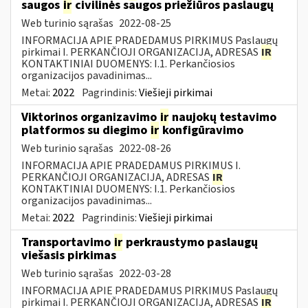
saugos
ir
civilinės saugos priežiūros paslaugų
Web turinio sąrašas
2022-08-25
INFORMACIJA APIE PRADEDAMUS PIRKIMUS Paslaugų
pirkimai I. PERKANČIOJI ORGANIZACIJA, ADRESAS
IR
KONTAKTINIAI DUOMENYS: I.1. Perkančiosios
organizacijos pavadinimas...
Metai:
2022
Pagrindinis:
Viešieji pirkimai
Viktorinos organizavimo
ir
naujokų testavimo
platformos su diegimo
ir
konfigūravimo
Web turinio sąrašas
2022-08-26
INFORMACIJA APIE PRADEDAMUS PIRKIMUS I.
PERKANČIOJI ORGANIZACIJA, ADRESAS
IR
KONTAKTINIAI DUOMENYS: I.1. Perkančiosios
organizacijos pavadinimas...
Metai:
2022
Pagrindinis:
Viešieji pirkimai
Transportavimo
ir
perkraustymo paslaugų
viešasis pirkimas
Web turinio sąrašas
2022-03-28
INFORMACIJA APIE PRADEDAMUS PIRKIMUS Paslaugų
pirkimai I. PERKANČIOJI ORGANIZACIJA, ADRESAS
IR