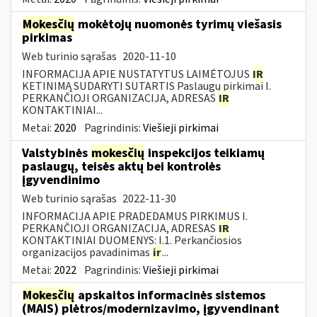
Mokesčių
mokėtojų nuomonės tyrimų viešasis
pirkimas
Web turinio sąrašas
2020-11-10
INFORMACIJA APIE NUSTATYTUS LAIMĖTOJUS
IR
KETINIMĄ SUDARYTI SUTARTIS Paslaugų pirkimai I.
PERKANČIOJI ORGANIZACIJA, ADRESAS
IR
KONTAKTINIAI...
Metai:
2020
Pagrindinis:
Viešieji pirkimai
Valstybinės
mokesčių
inspekcijos teikiamų
paslaugų, teisės aktų bei kontrolės
įgyvendinimo
Web turinio sąrašas
2022-11-30
INFORMACIJA APIE PRADEDAMUS PIRKIMUS I.
PERKANČIOJI ORGANIZACIJA, ADRESAS
IR
KONTAKTINIAI DUOMENYS: I.1. Perkančiosios
organizacijos pavadinimas
ir
...
Metai:
2022
Pagrindinis:
Viešieji pirkimai
Mokesčių
apskaitos informacinės sistemos
(MAIS) plėtros/modernizavimo, įgyvendinant