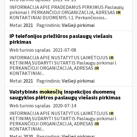
INFORMACIJA APIE PRADEDAMUS PIRKIMUS Paslaugų
pirkimai I. PERKANČIOJI ORGANIZACIJA, ADRESAS
IR
KONTAKTINIAI DUOMENYS: I.1. Perkančiosios...
Metai:
2021
Pagrindinis:
Viešieji pirkimai
IP telefonijos priežiūros paslaugų viešasis
pirkimas
Web turinio sąrašas
2021-07-08
INFORMACIJA APIE NUSTATYTUS LAIMĖTOJUS
IR
KETINIMĄ SUDARYTI SUTARTIS Paslaugų pirkimai I.
PERKANČIOJI ORGANIZACIJA, ADRESAS
IR
KONTAKTINIAI...
Metai:
2021
Pagrindinis:
Viešieji pirkimai
Valstybinės
mokesčių
inspekcijos duomenų
saugyklos plėtros paslaugų viešasis pirkimas
Web turinio sąrašas
2020-07-14
INFORMACIJA APIE NUSTATYTUS LAIMĖTOJUS
IR
KETINIMĄ SUDARYTI SUTARTIS Paslaugų pirkimai I.
PERKANČIOJI ORGANIZACIJA, ADRESAS
IR
KONTAKTINIAI...
Metai:
2020
Pagrindinis:
Viešieji pirkimai