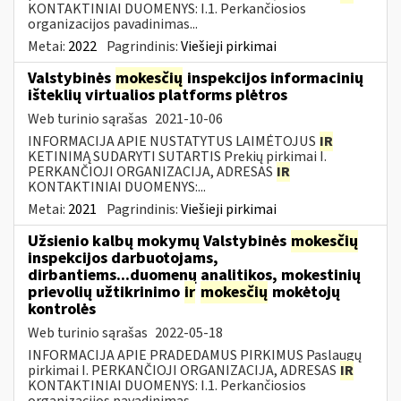
KONTAKTINIAI DUOMENYS: I.1. Perkančiosios
organizacijos pavadinimas...
Metai:
2022
Pagrindinis:
Viešieji pirkimai
Valstybinės
mokesčių
inspekcijos informacinių
išteklių virtualios platforms plėtros
Web turinio sąrašas
2021-10-06
INFORMACIJA APIE NUSTATYTUS LAIMĖTOJUS
IR
KETINIMĄ SUDARYTI SUTARTIS Prekių pirkimai I.
PERKANČIOJI ORGANIZACIJA, ADRESAS
IR
KONTAKTINIAI DUOMENYS:...
Metai:
2021
Pagrindinis:
Viešieji pirkimai
Užsienio kalbų mokymų Valstybinės
mokesčių
inspekcijos darbuotojams,
dirbantiems...duomenų analitikos, mokestinių
prievolių užtikrinimo
ir
mokesčių
mokėtojų
kontrolės
Web turinio sąrašas
2022-05-18
INFORMACIJA APIE PRADEDAMUS PIRKIMUS Paslaugų
pirkimai I. PERKANČIOJI ORGANIZACIJA, ADRESAS
IR
KONTAKTINIAI DUOMENYS: I.1. Perkančiosios
organizacijos pavadinimas...