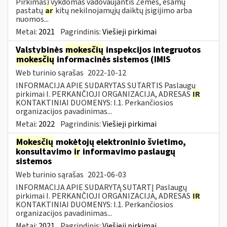
Pirkimas) vykdomas vadovaujantis Žemės, esamų
pastatų
ar
kitų nekilnojamųjų daiktų įsigijimo arba
nuomos...
Metai:
2021
Pagrindinis:
Viešieji pirkimai
Valstybinės
mokesčių
inspekcijos integruotos
mokesčių
informacinės sistemos (IMIS
Web turinio sąrašas
2022-10-12
INFORMACIJA APIE SUDARYTAS SUTARTIS Paslaugų
pirkimai I. PERKANČIOJI ORGANIZACIJA, ADRESAS
IR
KONTAKTINIAI DUOMENYS: I.1. Perkančiosios
organizacijos pavadinimas...
Metai:
2022
Pagrindinis:
Viešieji pirkimai
Mokesčių
mokėtojų elektroninio švietimo,
konsultavimo
ir
informavimo paslaugų
sistemos
Web turinio sąrašas
2021-06-03
INFORMACIJA APIE SUDARYTĄ SUTARTĮ Paslaugų
pirkimai I. PERKANČIOJI ORGANIZACIJA, ADRESAS
IR
KONTAKTINIAI DUOMENYS: I.1. Perkančiosios
organizacijos pavadinimas...
Metai:
2021
Pagrindinis:
Viešieji pirkimai