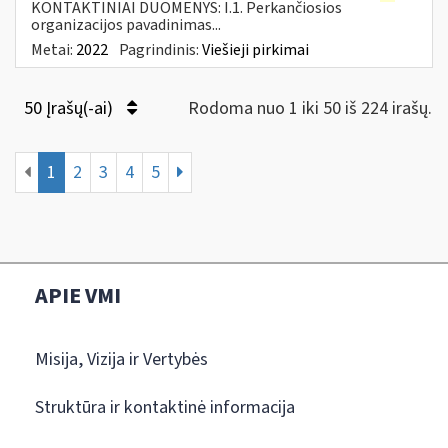
KONTAKTINIAI DUOMENYS: I.1. Perkančiosios
organizacijos pavadinimas...
Metai:
2022
Pagrindinis:
Viešieji pirkimai
50 Įrašų(-ai)
Rodoma nuo 1 iki 50 iš 224 irašų.
1
2
3
4
5
APIE VMI
Misija, Vizija ir Vertybės
Struktūra ir kontaktinė informacija