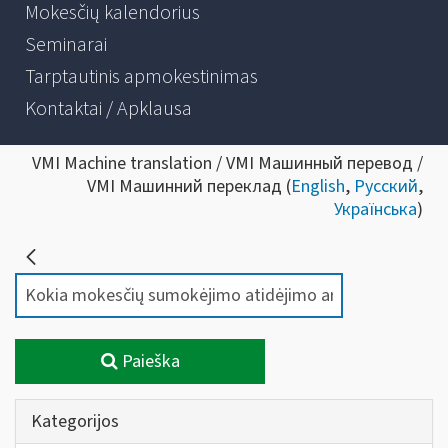
Mokesčių kalendorius
Seminarai
Tarptautinis apmokestinimas
Kontaktai / Apklausa
VMI Machine translation / VMI Машинный перевод /
VMI Машинний переклад (
English
,
Русский
,
Українська
)
Paieška
Kategorijos