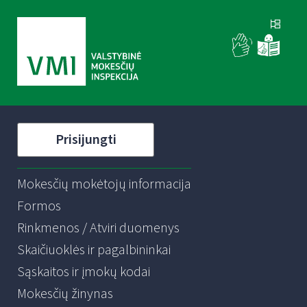
Prisijungti
Mokesčių mokėtojų informacija
Formos
Rinkmenos / Atviri duomenys
Skaičiuoklės ir pagalbininkai
Sąskaitos ir įmokų kodai
Mokesčių žinynas