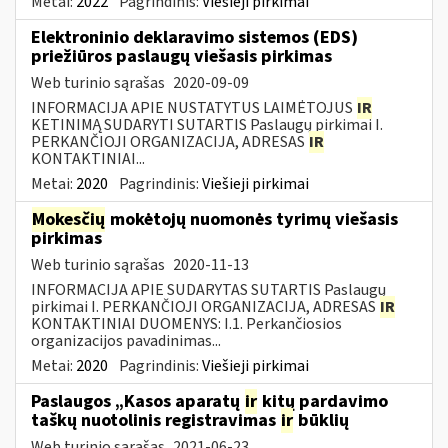
Metai:
2022
Pagrindinis:
Viešieji pirkimai
Elektroninio deklaravimo sistemos (EDS)
priežiūros paslaugų viešasis pirkimas
Web turinio sąrašas
2020-09-09
INFORMACIJA APIE NUSTATYTUS LAIMĖTOJUS
IR
KETINIMĄ SUDARYTI SUTARTIS Paslaugų pirkimai I.
PERKANČIOJI ORGANIZACIJA, ADRESAS
IR
KONTAKTINIAI...
Metai:
2020
Pagrindinis:
Viešieji pirkimai
Mokesčių
mokėtojų nuomonės tyrimų viešasis
pirkimas
Web turinio sąrašas
2020-11-13
INFORMACIJA APIE SUDARYTAS SUTARTIS Paslaugų
pirkimai I. PERKANČIOJI ORGANIZACIJA, ADRESAS
IR
KONTAKTINIAI DUOMENYS: I.1. Perkančiosios
organizacijos pavadinimas...
Metai:
2020
Pagrindinis:
Viešieji pirkimai
Paslaugos „Kasos aparatų
ir
kitų pardavimo
taškų nuotolinis registravimas
ir
būklių
Web turinio sąrašas
2021-06-23