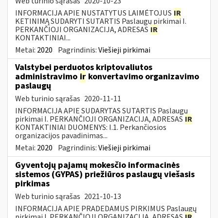
Web turinio sąrašas
2020-10-23
INFORMACIJA APIE NUSTATYTUS LAIMĖTOJUS
IR
KETINIMĄ SUDARYTI SUTARTIS Paslaugų pirkimai I.
PERKANČIOJI ORGANIZACIJA, ADRESAS
IR
KONTAKTINIAI...
Metai:
2020
Pagrindinis:
Viešieji pirkimai
Valstybei perduotos kriptovaliutos
administravimo
ir
konvertavimo organizavimo
paslaugų
Web turinio sąrašas
2020-11-11
INFORMACIJA APIE SUDARYTAS SUTARTIS Paslaugų
pirkimai I. PERKANČIOJI ORGANIZACIJA, ADRESAS
IR
KONTAKTINIAI DUOMENYS: I.1. Perkančiosios
organizacijos pavadinimas...
Metai:
2020
Pagrindinis:
Viešieji pirkimai
Gyventojų pajamų mokesčio informacinės
sistemos (GYPAS) priežiūros paslaugų viešasis
pirkimas
Web turinio sąrašas
2021-10-13
INFORMACIJA APIE PRADEDAMUS PIRKIMUS Paslaugų
pirkimai I. PERKANČIOJI ORGANIZACIJA, ADRESAS
IR