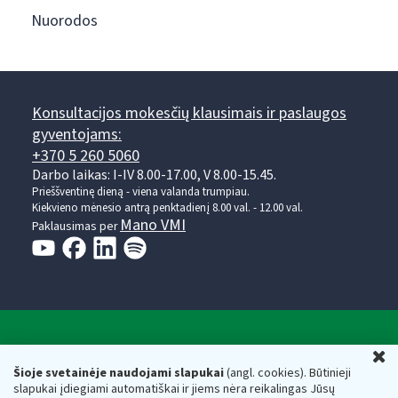
Nuorodos
Konsultacijos mokesčių klausimais ir paslaugos
gyventojams:
+370 5 260 5060
Darbo laikas: I-IV 8.00-17.00, V 8.00-15.45.
Prieššventinę dieną - viena valanda trumpiau.
Kiekvieno mėnesio antrą penktadienį 8.00 val. - 12.00 val.
Mano VMI
Paklausimas per
Valstybinė mokesčių inspekcija prie Lietuvos
U
Respublikos finansų ministerijos
Šioje svetainėje naudojami slapukai
(angl. cookies). Būtinieji
slapukai įdiegiami automatiškai ir jiems nėra reikalingas Jūsų