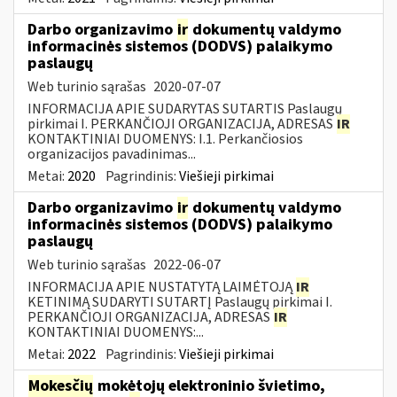
Darbo organizavimo
ir
dokumentų valdymo
informacinės sistemos (DODVS) palaikymo
paslaugų
Web turinio sąrašas
2020-07-07
INFORMACIJA APIE SUDARYTAS SUTARTIS Paslaugų
pirkimai I. PERKANČIOJI ORGANIZACIJA, ADRESAS
IR
KONTAKTINIAI DUOMENYS: I.1. Perkančiosios
organizacijos pavadinimas...
Metai:
2020
Pagrindinis:
Viešieji pirkimai
Darbo organizavimo
ir
dokumentų valdymo
informacinės sistemos (DODVS) palaikymo
paslaugų
Web turinio sąrašas
2022-06-07
INFORMACIJA APIE NUSTATYTĄ LAIMĖTOJĄ
IR
KETINIMĄ SUDARYTI SUTARTĮ Paslaugų pirkimai I.
PERKANČIOJI ORGANIZACIJA, ADRESAS
IR
KONTAKTINIAI DUOMENYS:...
Metai:
2022
Pagrindinis:
Viešieji pirkimai
Mokesčių
mokėtojų elektroninio švietimo,