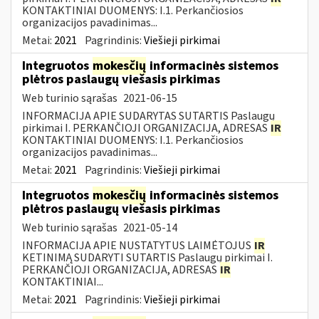
KONTAKTINIAI DUOMENYS: I.1. Perkančiosios
organizacijos pavadinimas...
Metai:
2021
Pagrindinis:
Viešieji pirkimai
Integruotos
mokesčių
informacinės sistemos
plėtros paslaugų viešasis pirkimas
Web turinio sąrašas
2021-06-15
INFORMACIJA APIE SUDARYTAS SUTARTIS Paslaugų
pirkimai I. PERKANČIOJI ORGANIZACIJA, ADRESAS
IR
KONTAKTINIAI DUOMENYS: I.1. Perkančiosios
organizacijos pavadinimas...
Metai:
2021
Pagrindinis:
Viešieji pirkimai
Integruotos
mokesčių
informacinės sistemos
plėtros paslaugų viešasis pirkimas
Web turinio sąrašas
2021-05-14
INFORMACIJA APIE NUSTATYTUS LAIMĖTOJUS
IR
KETINIMĄ SUDARYTI SUTARTIS Paslaugų pirkimai I.
PERKANČIOJI ORGANIZACIJA, ADRESAS
IR
KONTAKTINIAI...
Metai:
2021
Pagrindinis:
Viešieji pirkimai