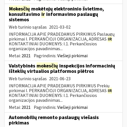
Mokesčių
mokėtojų elektroninio švietimo,
konsultavimo
ir
informavimo paslaugų
sistemos
Web turinio sąrašas
2021-03-02
INFORMACIJA APIE PRADEDAMUS PIRKIMUS Paslaugų
pirkimai I. PERKANČIOJI ORGANIZACIJA, ADRESAS
IR
KONTAKTINIAI DUOMENYS: I.1. Perkančiosios
organizacijos pavadinimas...
Metai:
2021
Pagrindinis:
Viešieji pirkimai
Valstybinės
mokesčių
inspekcijos informacinių
išteklių virtualios platformos plėtros
Web turinio sąrašas
2021-06-23
INFORMACIJA APIE PRADEDAMUS PIRKIMUS Prekių
pirkimai I. PERKANČIOJI ORGANIZACIJA, ADRESAS
IR
KONTAKTINIAI DUOMENYS: I.1. Perkančiosios
organizacijos pavadinimas...
Metai:
2021
Pagrindinis:
Viešieji pirkimai
Automobilių remonto paslaugų viešasis
pirkimas