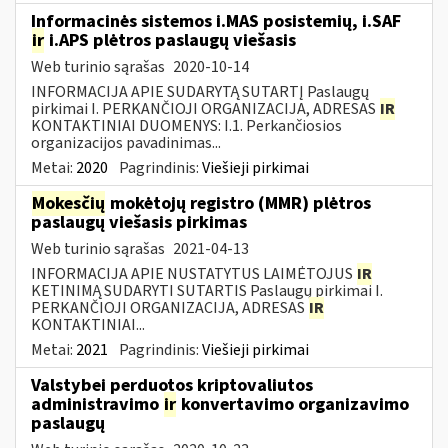
Informacinės sistemos i.MAS posistemių, i.SAF
ir
i.APS plėtros paslaugų viešasis
Web turinio sąrašas
2020-10-14
INFORMACIJA APIE SUDARYTĄ SUTARTĮ Paslaugų
pirkimai I. PERKANČIOJI ORGANIZACIJA, ADRESAS
IR
KONTAKTINIAI DUOMENYS: I.1. Perkančiosios
organizacijos pavadinimas...
Metai:
2020
Pagrindinis:
Viešieji pirkimai
Mokesčių
mokėtojų registro (MMR) plėtros
paslaugų viešasis pirkimas
Web turinio sąrašas
2021-04-13
INFORMACIJA APIE NUSTATYTUS LAIMĖTOJUS
IR
KETINIMĄ SUDARYTI SUTARTIS Paslaugų pirkimai I.
PERKANČIOJI ORGANIZACIJA, ADRESAS
IR
KONTAKTINIAI...
Metai:
2021
Pagrindinis:
Viešieji pirkimai
Valstybei perduotos kriptovaliutos
administravimo
ir
konvertavimo organizavimo
paslaugų