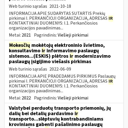
Web turinio sąrašas
2021-10-18
INFORMACIJA APIE SUDARYTAS SUTARTIS Prekių
pirkimai I. PERKANČIOJI ORGANIZACIJA, ADRESAS
IR
KONTAKTINIAI DUOMENYS: I.1. Perkančiosios
organizacijos pavadinimas...
Metai:
2021
Pagrindinis:
Viešieji pirkimai
Mokesčių
mokėtojų elektroninio švietimo,
konsultavimo
ir
informavimo paslaugų
sistemos...(ESKIS) plėtros
ir
modernizavimo
paslaugų įsigijimo viešasis pirkimas
Web turinio sąrašas
2022-06-09
INFORMACIJA APIE PRADEDAMUS PIRKIMUS Paslaugų
pirkimai I. PERKANČIOJI ORGANIZACIJA, ADRESAS
IR
KONTAKTINIAI DUOMENYS: I.1. Perkančiosios
organizacijos pavadinimas...
Metai:
2022
Pagrindinis:
Viešieji pirkimai
Valstybei perduotų transporto priemonių, jų
dalių bei detalių pardavimo
ir
transporto...slėptuvių kontrabandiniams
kroviniams gabenti pašalinimo paslaugų