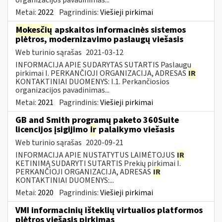
Metai:
2022
Pagrindinis:
Viešieji pirkimai
Mokesčių
apskaitos informacinės sistemos
plėtros, modernizavimo paslaugų viešasis
Web turinio sąrašas
2021-03-12
INFORMACIJA APIE SUDARYTAS SUTARTIS Paslaugų
pirkimai I. PERKANČIOJI ORGANIZACIJA, ADRESAS
IR
KONTAKTINIAI DUOMENYS: I.1. Perkančiosios
organizacijos pavadinimas...
Metai:
2021
Pagrindinis:
Viešieji pirkimai
GB and Smith programų paketo 360Suite
licencijos įsigijimo
ir
palaikymo viešasis
Web turinio sąrašas
2020-09-21
INFORMACIJA APIE NUSTATYTUS LAIMĖTOJUS
IR
KETINIMĄ SUDARYTI SUTARTIS Prekių pirkimai I.
PERKANČIOJI ORGANIZACIJA, ADRESAS
IR
KONTAKTINIAI DUOMENYS:...
Metai:
2020
Pagrindinis:
Viešieji pirkimai
VMI informacinių išteklių virtualios platformos
plėtros viešasis pirkimas