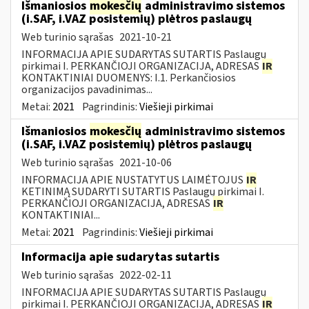
Išmaniosios
mokesčių
administravimo sistemos
(i.SAF, i.VAZ posistemių) plėtros paslaugų
Web turinio sąrašas
2021-10-21
INFORMACIJA APIE SUDARYTAS SUTARTIS Paslaugų
pirkimai I. PERKANČIOJI ORGANIZACIJA, ADRESAS
IR
KONTAKTINIAI DUOMENYS: I.1. Perkančiosios
organizacijos pavadinimas...
Metai:
2021
Pagrindinis:
Viešieji pirkimai
Išmaniosios
mokesčių
administravimo sistemos
(i.SAF, i.VAZ posistemių) plėtros paslaugų
Web turinio sąrašas
2021-10-06
INFORMACIJA APIE NUSTATYTUS LAIMĖTOJUS
IR
KETINIMĄ SUDARYTI SUTARTIS Paslaugų pirkimai I.
PERKANČIOJI ORGANIZACIJA, ADRESAS
IR
KONTAKTINIAI...
Metai:
2021
Pagrindinis:
Viešieji pirkimai
Informacija apie sudarytas sutartis
Web turinio sąrašas
2022-02-11
INFORMACIJA APIE SUDARYTAS SUTARTIS Paslaugų
pirkimai I. PERKANČIOJI ORGANIZACIJA, ADRESAS
IR