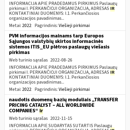
INFORMACIJA APIE PRADEDAMUS PIRKIMUS Paslaugų
pirkimai I. PERKANČIOJI ORGANIZACIJA, ADRESAS
IR
KONTAKTINIAI DUOMENYS: I.1. Perkančiosios
organizacijos pavadinimas...
Metai:
2022
Pagrindinis:
Viešieji pirkimai
PVM informacijos mainams tarp Europos
Sąjungos valstybių skirtos informacinės
sistemos ITIS_EU plėtros paslaugų viešasis
pirkimas
Web turinio sąrašas
2022-08-26
INFORMACIJA APIE PRADEDAMUS PIRKIMUS Paslaugų
pirkimai I. PERKANČIOJI ORGANIZACIJA, ADRESAS
IR
KONTAKTINIAI DUOMENYS: I.1. Perkančiosios
organizacijos pavadinimas...
Metai:
2022
Pagrindinis:
Viešieji pirkimai
naudotis duomenų bazių moduliais „TRANSFER
PRICING CATALYST – ALL WORLDWIDE
COMPANIES“
ir
Web turinio sąrašas
2022-11-15
INFORMACIJA APIE SUDARYTAS SUTARTIS Paslaugų