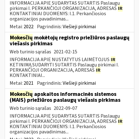
INFORMACIJA APIE SUDARYTAS SUTARTIS Paslaugų
pirkimai I. PERKANČIOJI ORGANIZACIJA, ADRESAS
IR
KONTAKTINIAI DUOMENYS: I.1. Perkančiosios
organizacijos pavadinimas...
Metai:
2022
Pagrindinis:
Viešieji pirkimai
Mokesčių
mokėtojų registro priežiūros paslaugų
viešasis pirkimas
Web turinio sąrašas
2021-02-15
INFORMACIJA APIE NUSTATYTUS LAIMĖTOJUS
IR
KETINIMĄ SUDARYTI SUTARTIS Paslaugų pirkimai I.
PERKANČIOJI ORGANIZACIJA, ADRESAS
IR
KONTAKTINIAI...
Metai:
2021
Pagrindinis:
Viešieji pirkimai
Mokesčių
apskaitos informacinės sistemos
(MAIS) priežiūros paslaugų viešasis pirkimas
Web turinio sąrašas
2022-09-07
INFORMACIJA APIE SUDARYTAS SUTARTIS Paslaugų
pirkimai I. PERKANČIOJI ORGANIZACIJA, ADRESAS
IR
KONTAKTINIAI DUOMENYS: I.1. Perkančiosios
organizacijos pavadinimas...