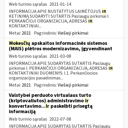
Web turinio sąrašas
2021-01-14
INFORMACIJA APIE NUSTATYTUS LAIMĖTOJUS
IR
KETINIMĄ SUDARYTI SUTARTIS Paslaugų pirkimai I.
PERKANČIOJI ORGANIZACIJA, ADRESAS
IR
KONTAKTINIAI...
Metai:
2021
Pagrindinis:
Viešieji pirkimai
Mokesčių
apskaitos informacinės sistemos
(MAIS) plėtros modernizavimo, įgyvendinant
Web turinio sąrašas
2021-03-08
INFORMACIJA APIE SUDARYTAS SUTARTIS Paslaugų
pirkimai I. PERKANČIOJI ORGANIZACIJA, ADRESAS
IR
KONTAKTINIAI DUOMENYS: I.1. Perkančiosios
organizacijos pavadinimas...
Metai:
2021
Pagrindinis:
Viešieji pirkimai
Valstybei perduoto virtualaus turto
(kriptovaliutos) administravimo
ir
konvertavimo...
Ir
paskelbti prisegtą
informaciją
Web turinio sąrašas
2022-07-08
INFORMACIJA APIE SUDARYTAS SUTARTIS Paslaugų