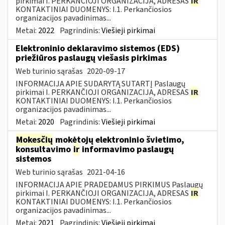
pirkimai I. PERKANČIOJI ORGANIZACIJA, ADRESAS
IR
KONTAKTINIAI DUOMENYS: I.1. Perkančiosios
organizacijos pavadinimas...
Metai:
2022
Pagrindinis:
Viešieji pirkimai
Elektroninio deklaravimo sistemos (EDS)
priežiūros paslaugų viešasis pirkimas
Web turinio sąrašas
2020-09-17
INFORMACIJA APIE SUDARYTĄ SUTARTĮ Paslaugų
pirkimai I. PERKANČIOJI ORGANIZACIJA, ADRESAS
IR
KONTAKTINIAI DUOMENYS: I.1. Perkančiosios
organizacijos pavadinimas...
Metai:
2020
Pagrindinis:
Viešieji pirkimai
Mokesčių
mokėtojų elektroninio švietimo,
konsultavimo
ir
informavimo paslaugų
sistemos
Web turinio sąrašas
2021-04-16
INFORMACIJA APIE PRADEDAMUS PIRKIMUS Paslaugų
pirkimai I. PERKANČIOJI ORGANIZACIJA, ADRESAS
IR
KONTAKTINIAI DUOMENYS: I.1. Perkančiosios
organizacijos pavadinimas...
Metai:
2021
Pagrindinis:
Viešieji pirkimai