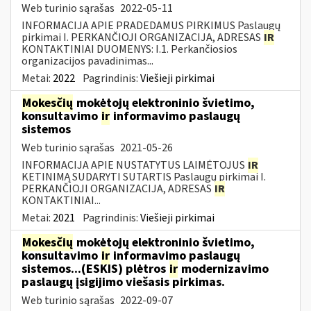
Web turinio sąrašas
2022-05-11
INFORMACIJA APIE PRADEDAMUS PIRKIMUS Paslaugų
pirkimai I. PERKANČIOJI ORGANIZACIJA, ADRESAS
IR
KONTAKTINIAI DUOMENYS: I.1. Perkančiosios
organizacijos pavadinimas...
Metai:
2022
Pagrindinis:
Viešieji pirkimai
Mokesčių
mokėtojų elektroninio švietimo,
konsultavimo
ir
informavimo paslaugų
sistemos
Web turinio sąrašas
2021-05-26
INFORMACIJA APIE NUSTATYTUS LAIMĖTOJUS
IR
KETINIMĄ SUDARYTI SUTARTIS Paslaugų pirkimai I.
PERKANČIOJI ORGANIZACIJA, ADRESAS
IR
KONTAKTINIAI...
Metai:
2021
Pagrindinis:
Viešieji pirkimai
Mokesčių
mokėtojų elektroninio švietimo,
konsultavimo
ir
informavimo paslaugų
sistemos...(ESKIS) plėtros
ir
modernizavimo
paslaugų įsigijimo viešasis pirkimas.
Web turinio sąrašas
2022-09-07