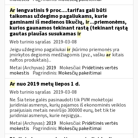
Ar
lengvatinis 9 proc....tarifas gali būti
taikomas uždegimo pagaliukams, kurie
gaminami iš medienos likučių,
ir
...priemonėms,
kurios gaunamos tekinant rąstą (tekinant rąstą
gautas plaušas susukamas
ir
Web turinio sąrašas
2019-03-08
Jeigu uždegimo pagaliukai
ir
įkūrimo priemonės yra
įmirkytos degiomis medžiagomis (pvz., vašku
ar
kitais
naftos produktais)...
Metai (Archyvas):
2019
Mokesčiai:
Pridėtinės vertės
mokestis
Pagrindinis:
Mokesčių pakeitimai
Ar
nuo 2019 metų liepos 1 d.
Web turinio sąrašas
2019-03-08
Ne. Šia teise galės pasinaudoti tik PVM mokėtojai
juridiniai asmenys, kurių pajamos iš ekonominės veiklos
praėjusiais metais neviršijo 300000 eurų, bet tik tie
juridiniai asmenys, kurie neįsigyja...
Metai (Archyvas):
2019
Mokesčiai:
Pridėtinės vertės
mokestis
Pagrindinis:
Mokesčių pakeitimai