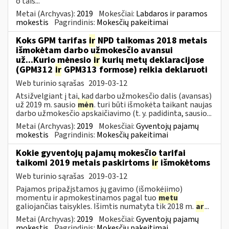
o tais...
Metai (Archyvas):
2019
Mokesčiai:
Labdaros ir paramos
mokestis
Pagrindinis:
Mokesčių pakeitimai
Koks GPM tarifas
ir
NPD taikomas 2018 metais
išmokėtam darbo užmokesčio avansui
už...Kurio mėnesio
ir
kurių metų deklaracijose
(GPM312
ir
GPM313 formose) reikia deklaruoti
Web turinio sąrašas
2019-03-12
Atsižvelgiant į tai, kad darbo užmokesčio dalis (avansas)
už 2019 m. sausio
mėn
. turi būti išmokėta taikant naujas
darbo užmokesčio apskaičiavimo (t. y. padidinta, sausio...
Metai (Archyvas):
2019
Mokesčiai:
Gyventojų pajamų
mokestis
Pagrindinis:
Mokesčių pakeitimai
Kokie gyventojų pajamų mokesčio tarifai
taikomi 2019 metais paskirtoms
ir
išmokėtoms
Web turinio sąrašas
2019-03-12
Pajamos pripažįstamos jų gavimo (išmokėjimo)
momentu ir apmokestinamos pagal tuo
metu
galiojančias taisykles. Išimtis numatyta tik 2018 m.
ar
...
Metai (Archyvas):
2019
Mokesčiai:
Gyventojų pajamų
mokestis
Pagrindinis:
Mokesčių pakeitimai