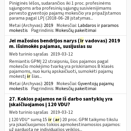
Piniginės lėšos, sudarančios iki 1 proc. profesinėms
sąjungoms arba profesinių sąjungų susivienijimams
pervesto gyventojo pajamų mokesčio yra pripažįstamos
parama pagal LPĮ (2018-06-28 įstatymas...
Metai (Archyvas):
2019
Mokesčiai:
Labdaros ir paramos
mokestis
Pagrindinis:
Mokesčių pakeitimai
Jei mažosios bendrijos narys (
ir
vadovas) 2019
m. išsimokės pajamas, susijusias su
Web turinio sąrašas
2019-03-12
Remiantis GPMĮ 22 straipsniu, šios pajamos pagal
mokesčio mokėjimo tvarką yra priskiriamos B klasės
pajamoms, nuo kurių apskaičiuoti, sumokėti pajamų
mokestį
ir
šias...
Metai (Archyvas):
2019
Mokesčiai:
Gyventojų pajamų
mokestis
Pagrindinis:
Mokesčių pakeitimai
27. Kokios pajamos ne iš darbo santykių yra
įskaičiuojamos į 120 VDU?
Web turinio sąrašas
2019-03-12
Į 120 VDU* sumą 15
ir
(
ar
) 20 proc. GPM taikymo tikslu
yra įskaičiuojamos tokios apmokestinamosios pajamos:
už parduotą ne individualios veiklos...