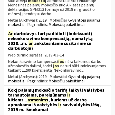
Šiuo atveju
mokesčių
administratoriui teikiamoje
Mėnesinės pajamų mokesčio nuo A klasės pajamų
deklaracijos GPM313 formoje už 2018 m. gruodžio
mėnesį į bendrą su darbo...
Metai (Archyvas):
2019
Mokesčiai:
Gyventojų pajamų
mokestis
Pagrindinis:
Mokesčių pakeitimai
Ar
darbdavys turi padidinti (indeksuoti)
nekonkuravimo kompensaciją, numatytą
2018...m.
ar
ankstesniame susitarime su
darbuotoju?
Web turinio sąrašas
2019-03-14
Nekonkuravimo kompensaci
jos
nėra laikomos darbo
užmokesčio dalimi, todėl
jos
neturi būti indeksuojamos
taikant 1,289 koeficientą. Nekonkuravimo...
Metai (Archyvas):
2019
Mokesčiai:
Gyventojų pajamų
mokestis
Pagrindinis:
Mokesčių pakeitimai
Kokį pajamų mokesčio tarifą taikyti valstybės
tarnautojams, pareigūnams
ir
kitiems...
asmenims
, kuriems už darbą
apmokama iš valstybės
ir
savivaldybės lėšų,
2019 m. išmokamai