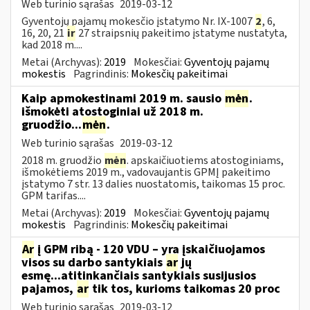
Web turinio sąrašas
2019-03-12
Gyventojų pajamų mokesčio įstatymo Nr. IX-1007
2
, 6,
16, 20, 21
ir
27 straipsnių pakeitimo įstatyme nustatyta,
kad 2018 m....
Metai (Archyvas):
2019
Mokesčiai:
Gyventojų pajamų
mokestis
Pagrindinis:
Mokesčių pakeitimai
Kaip apmokestinami 2019 m. sausio
mėn
.
išmokėti atostoginiai už 2018 m.
gruodžio...
mėn
.
Web turinio sąrašas
2019-03-12
2018 m. gruodžio
mėn
. apskaičiuotiems atostoginiams,
išmokėtiems 2019 m., vadovaujantis GPMĮ pakeitimo
įstatymo 7 str. 13 dalies nuostatomis, taikomas 15 proc.
GPM tarifas....
Metai (Archyvas):
2019
Mokesčiai:
Gyventojų pajamų
mokestis
Pagrindinis:
Mokesčių pakeitimai
Ar
į GPM ribą - 120 VDU – yra įskaičiuojamos
visos su darbo santykiais
ar
jų
esmę...atitinkančiais santykiais susijusios
pajamos,
ar
tik tos, kurioms taikomas 20 proc
Web turinio sąrašas
2019-03-12