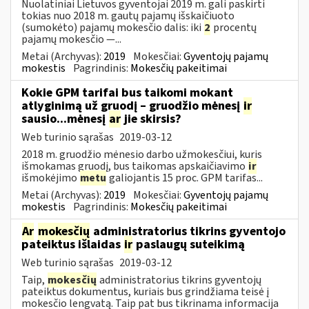
Nuolatiniai Lietuvos gyventojai 2019 m. gali paskirti
tokias nuo 2018 m. gautų pajamų išskaičiuoto
(sumokėto) pajamų mokesčio dalis: iki
2
procentų
pajamų mokesčio —...
Metai (Archyvas):
2019
Mokesčiai:
Gyventojų pajamų
mokestis
Pagrindinis:
Mokesčių pakeitimai
Kokie GPM tarifai bus taikomi mokant
atlyginimą už gruodį – gruodžio mėnesį
ir
sausio...mėnesį
ar
jie skirsis?
Web turinio sąrašas
2019-03-12
2018 m. gruodžio mėnesio darbo užmokesčiui, kuris
išmokamas gruodį, bus taikomas apskaičiavimo
ir
išmokėjimo
metu
galiojantis 15 proc. GPM tarifas...
Metai (Archyvas):
2019
Mokesčiai:
Gyventojų pajamų
mokestis
Pagrindinis:
Mokesčių pakeitimai
Ar
mokesčių
administratorius tikrins gyventojo
pateiktus išlaidas
ir
paslaugų suteikimą
Web turinio sąrašas
2019-03-12
Taip,
mokesčių
administratorius tikrins gyventojų
pateiktus dokumentus, kuriais bus grindžiama teisė į
mokesčio lengvatą. Taip pat bus tikrinama informacija