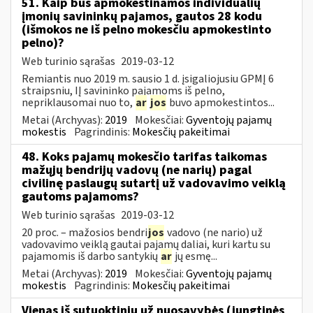
51. Kaip bus apmokestinamos individualių
įmonių savininkų pajamos, gautos 28 kodu
(išmokos ne iš pelno mokesčiu apmokestinto
pelno)?
Web turinio sąrašas
2019-03-12
Remiantis nuo 2019 m. sausio 1 d. įsigaliojusiu GPMĮ 6
straipsniu, IĮ savininko pajamoms iš pelno,
nepriklausomai nuo to,
ar
jos
buvo apmokestintos...
Metai (Archyvas):
2019
Mokesčiai:
Gyventojų pajamų
mokestis
Pagrindinis:
Mokesčių pakeitimai
48. Koks pajamų mokesčio tarifas taikomas
mažųjų bendrijų vadovų (ne narių) pagal
civilinę paslaugų sutartį už vadovavimo veiklą
gautoms pajamoms?
Web turinio sąrašas
2019-03-12
20 proc. – mažosios bendri
jos
vadovo (ne nario) už
vadovavimo veiklą gautai pajamų daliai, kuri kartu su
pajamomis iš darbo santykių
ar
jų esmę...
Metai (Archyvas):
2019
Mokesčiai:
Gyventojų pajamų
mokestis
Pagrindinis:
Mokesčių pakeitimai
Vienas iš sutuoktinių už nuosavybės (jungtinės