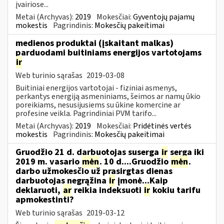
įvairiose...
Metai (Archyvas):
2019
Mokesčiai:
Gyventojų pajamų
mokestis
Pagrindinis:
Mokesčių pakeitimai
medienos produktai (įskaitant malkas)
parduodami buitiniams energijos vartotojams
ir
Web turinio sąrašas
2019-03-08
Buitiniai energijos vartotojai - fiziniai asmenys,
perkantys energiją asmeniniams, šeimos ar namų ūkio
poreikiams, nesusijusiems su ūkine komercine ar
profesine veikla. Pagrindiniai PVM tarifo...
Metai (Archyvas):
2019
Mokesčiai:
Pridėtinės vertės
mokestis
Pagrindinis:
Mokesčių pakeitimai
Gruodžio 21 d. darbuotojas suserga
ir
serga iki
2019 m. vasario
mėn
. 10 d....Gruodžio
mėn
.
darbo užmokesčio už prasirgtas dienas
darbuotojas negrąžina
ir
įmonė...Kaip
deklaruoti,
ar
reikia indeksuoti
ir
kokiu tarifu
apmokestinti?
Web turinio sąrašas
2019-03-12