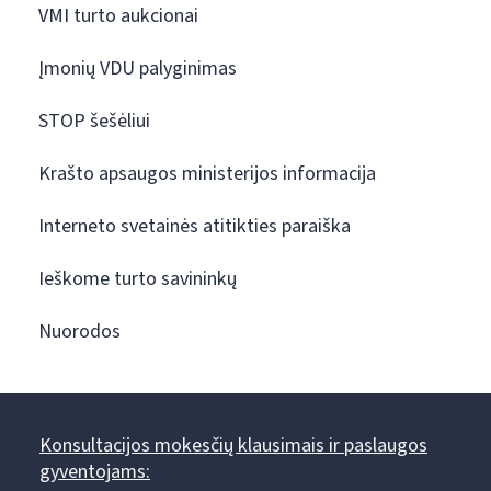
VMI turto aukcionai
Įmonių VDU palyginimas
STOP šešėliui
Krašto apsaugos ministerijos informacija
Interneto svetainės atitikties paraiška
Ieškome turto savininkų
Nuorodos
Konsultacijos mokesčių klausimais ir paslaugos
gyventojams: