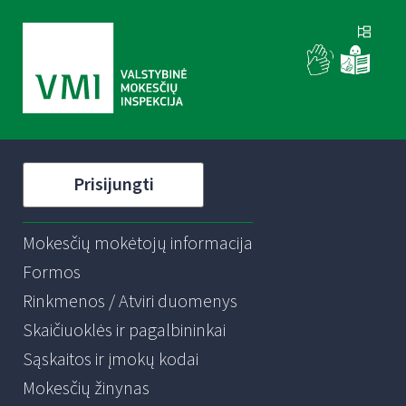
Prisijungti
Mokesčių mokėtojų informacija
Formos
Rinkmenos / Atviri duomenys
Skaičiuoklės ir pagalbininkai
Sąskaitos ir įmokų kodai
Mokesčių žinynas