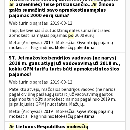
ar
asmeninės) teise priklausančio...
Ar
žmona
galės sumažinti savo apmokestinamąsias
pajamas 2000 eurų suma?
Web turinio sąrašas
2019-03-12
Taip, kiekvienas iš sutuoktinių galės sumažinti savo
apmokestinamąsias pajamas
po
2000 eurų.
Metai (Archyvas):
2019
Mokesčiai:
Gyventojų pajamų
mokestis
Pagrindinis:
Mokesčių pakeitimai
57. Jei mažosios bendrijos vadovas (ne narys)
2019 m. gaus atlygį už vadovavimą už 2018 m.,
kokiu GPM tarifu turės būti apmokestintos šios
pajamos?
Web turinio sąrašas
2019-03-12
Pateiktu atveju, mažosios bendrijos vadovo (ne nario)
pagal civilinę paslaugų sutartį už vadovavimą gautos
pajamos turi būti apmokestinamos pagal nuo 2019 m.
įsigaliojusias GPMĮ nuostatas. Mažųjų...
Metai (Archyvas):
2019
Mokesčiai:
Gyventojų pajamų
mokestis
Pagrindinis:
Mokesčių pakeitimai
Ar
Lietuvos Respublikos
mokesčių