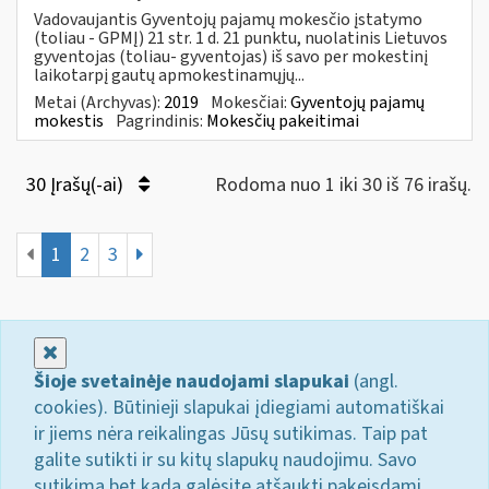
Vadovaujantis Gyventojų pajamų mokesčio įstatymo
(toliau - GPMĮ) 21 str. 1 d. 21 punktu, nuolatinis Lietuvos
gyventojas (toliau- gyventojas) iš savo per mokestinį
laikotarpį gautų apmokestinamųjų...
Metai (Archyvas):
2019
Mokesčiai:
Gyventojų pajamų
mokestis
Pagrindinis:
Mokesčių pakeitimai
30 Įrašų(-ai)
Rodoma nuo 1 iki 30 iš 76 irašų.
1
2
3
Uždaryti
Šioje svetainėje naudojami slapukai
(angl.
cookies). Būtinieji slapukai įdiegiami automatiškai
ir jiems nėra reikalingas Jūsų sutikimas. Taip pat
galite sutikti ir su kitų slapukų naudojimu. Savo
sutikimą bet kada galėsite atšaukti pakeisdami