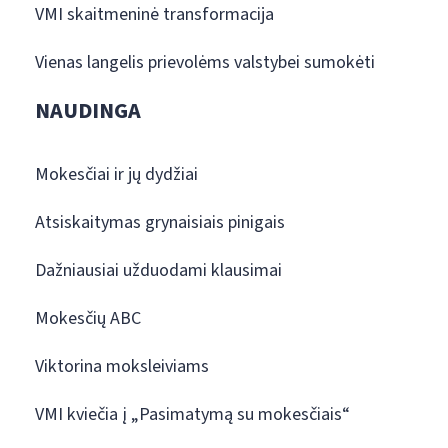
VMI skaitmeninė transformacija
Vienas langelis prievolėms valstybei sumokėti
NAUDINGA
Mokesčiai ir jų dydžiai
Atsiskaitymas grynaisiais pinigais
Dažniausiai užduodami klausimai
Mokesčių ABC
Viktorina moksleiviams
VMI kviečia į „Pasimatymą su mokesčiais“