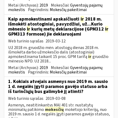
Metai (Archyvas):
2019
Mokesčiai:
Gyventojų pajamų
mokestis
Pagrindinis:
Mokesčių pakeitimai
Kaip apmokestinami apskaičiuoti
ir
2018 m.
išmokėti atostoginiai, pavyzdžiui, už...Kurio
mėnesio
ir
kurių metų deklaracijose (GPM312
ir
GPM313 formose) jie deklaruojami
Web turinio sąrašas
2019-03-12
Už 2018 m. gruodžio mėn. atostogų dienas 2018 m.
išmokėta darbo užmokesčio dalis (atostoginiai)
apmokestinama taikant 15 proc. GPM tarifą
ir
gruodžio
mėnesio NPD. Už 2018...
Metai (Archyvas):
2019
Mokesčiai:
Gyventojų pajamų
mokestis
Pagrindinis:
Mokesčių pakeitimai
1. Kokiais atvejais asmenys nuo 2019 m. sausio
1 d. negalės įgyti paramos gavėjo statuso arba
iš turinčiųjų bus galimybė jį atimti?
Web turinio sąrašas
2019-03-08
Asmenys, neatitinkantys MAĮ 401 str. nustatytų
minimalių patikimo
mokesčių
mokėtojo kriterijų, nuo
2019 m. sausio 1 d. negalės įgyti paramos gavėjo statuso,