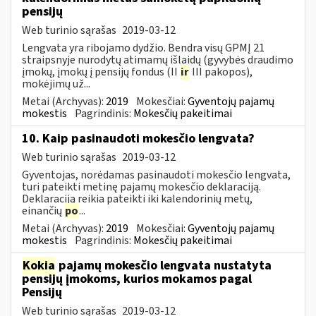
pensijų
Web turinio sąrašas
2019-03-12
Lengvata yra ribojamo dydžio. Bendra visų GPMĮ 21
straipsnyje nurodytų atimamų išlaidų (gyvybės draudimo
įmokų, įmokų į pensijų fondus (II
ir
III pakopos),
mokėjimų už...
Metai (Archyvas):
2019
Mokesčiai:
Gyventojų pajamų
mokestis
Pagrindinis:
Mokesčių pakeitimai
10. Kaip pasinaudoti mokesčio lengvata?
Web turinio sąrašas
2019-03-12
Gyventojas, norėdamas pasinaudoti mokesčio lengvata,
turi pateikti metinę pajamų mokesčio deklaraciją.
Deklaraciją reikia pateikti iki kalendorinių metų,
einančių
po
...
Metai (Archyvas):
2019
Mokesčiai:
Gyventojų pajamų
mokestis
Pagrindinis:
Mokesčių pakeitimai
Kokia
pajamų mokesčio lengvata nustatyta
pensijų įmokoms, kurios mokamos pagal
Pensijų
Web turinio sąrašas
2019-03-12