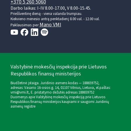
+370 5 260 5060
Darbo laikas: I-IV 8.00-17.00, V 8.00-15.45.
Prieššventinę dieną - viena valanda trumpiau.
Kiekvieno mėnesio antrą penktadienį 8.00 val. - 12.00 val.
Mano VMI
Paklausimas per
Valstybinė mokesčių inspekcija prie Lietuvos
Respublikos finansų ministerijos
Biudžetinė įstaiga. Juridinio asmens kodas — 188659752,
adresas: Vasario 16-osios g. 14, 01107 Vilnius, Lietuva, el.paštas:
vmi@vmi.lt
, E. pristatymo dėžutės adresas 188659752
Duomenys apie Valstybinę mokesčių inspekciją prie Lietuvos
Respublikos finansų ministerijos kaupiami ir saugomi Juridinių
asmenų registre