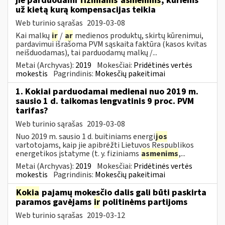
jie parduodami
fiziniams
asmenims
, kuriems
už kietą kurą kompensacijas teikia
Web turinio sąrašas
2019-03-08
Kai malkų
ir
/
ar
medienos produktų, skirtų kūrenimui,
pardavimui išrašoma PVM sąskaita faktūra (kasos kvitas
neišduodamas), tai parduodamų malkų /...
Metai (Archyvas):
2019
Mokesčiai:
Pridėtinės vertės
mokestis
Pagrindinis:
Mokesčių pakeitimai
1. Kokiai parduodamai medienai nuo 2019 m.
sausio 1 d. taikomas lengvatinis 9 proc. PVM
tarifas?
Web turinio sąrašas
2019-03-08
Nuo 2019 m. sausio 1 d. buitiniams energi
jos
vartotojams, kaip jie apibrėžti Lietuvos Respublikos
energetikos įstatyme (t. y. fiziniams
asmenims
,...
Metai (Archyvas):
2019
Mokesčiai:
Pridėtinės vertės
mokestis
Pagrindinis:
Mokesčių pakeitimai
Kokia
pajamų mokesčio dalis gali būti paskirta
paramos gavėjams
ir
politinėms partijoms
Web turinio sąrašas
2019-03-12