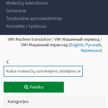
Mokesčių kalendorius
Seminarai
Tarptautinis apmokestinimas
Kontaktai / Apklausa
VMI Machine translation / VMI Машинный перевод /
VMI Машинний переклад (
English
,
Русский
,
Українська
)
Paieška
Kategorijos