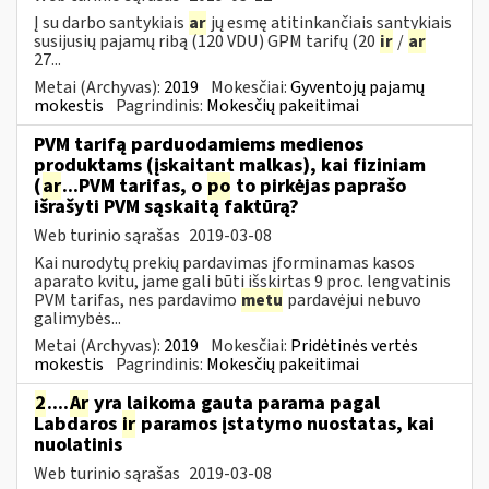
Į su darbo santykiais
ar
jų esmę atitinkančiais santykiais
susijusių pajamų ribą (120 VDU) GPM tarifų (20
ir
/
ar
27...
Metai (Archyvas):
2019
Mokesčiai:
Gyventojų pajamų
mokestis
Pagrindinis:
Mokesčių pakeitimai
PVM tarifą parduodamiems medienos
produktams (įskaitant malkas), kai fiziniam
(
ar
...PVM tarifas, o
po
to pirkėjas paprašo
išrašyti PVM sąskaitą faktūrą?
Web turinio sąrašas
2019-03-08
Kai nurodytų prekių pardavimas įforminamas kasos
aparato kvitu, jame gali būti išskirtas 9 proc. lengvatinis
PVM tarifas, nes pardavimo
metu
pardavėjui nebuvo
galimybės...
Metai (Archyvas):
2019
Mokesčiai:
Pridėtinės vertės
mokestis
Pagrindinis:
Mokesčių pakeitimai
2
....
Ar
yra laikoma gauta parama pagal
Labdaros
ir
paramos įstatymo nuostatas, kai
nuolatinis
Web turinio sąrašas
2019-03-08