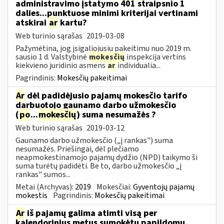
administravimo įstatymo 401 straipsnio 1
dalies...punktuose minimi kriterijai vertinami
atskirai
ar
kartu?
Web turinio sąrašas
2019-03-08
Pažymėtina, jog įsigaliojusiu pakeitimu nuo 2019 m.
sausio 1 d. Valstybinė
mokesčių
inspekcija vertins
kiekvieno juridinio asmens
ar
individualia...
Pagrindinis:
Mokesčių pakeitimai
Ar
dėl padidėjusio pajamų mokesčio tarifo
darbuotojo gaunamo darbo užmokesčio
(
po
...
mokesčių
) suma nesumažės ?
Web turinio sąrašas
2019-03-12
Gaunamo darbo užmokesčio („į rankas") suma
nesumažės. Priešingai, dėl plečiamo
neapmokestinamojo pajamų dydžio (NPD) taikymo ši
suma turėtų padidėti. Be to, darbo užmokesčio „į
rankas" sumos...
Metai (Archyvas):
2019
Mokesčiai:
Gyventojų pajamų
mokestis
Pagrindinis:
Mokesčių pakeitimai
Ar
iš pajamų galima atimti visą per
kalendorinius metus sumokėtų papildomų