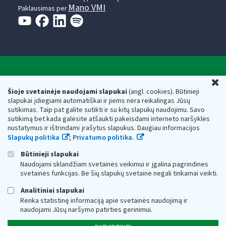
Mano VMI
Paklausimas per
Valstybinė mokesčių inspekcija prie Lietuvos
U
Respublikos finansų ministerijos
Šioje svetainėje naudojami slapukai
(angl. cookies). Būtinieji
slapukai įdiegiami automatiškai ir jiems nėra reikalingas Jūsų
Biudžetinė įstaiga. Juridinio asmens kodas — 188659752,
sutikimas. Taip pat galite sutikti ir su kitų slapukų naudojimu. Savo
adresas: Vasario 16-osios g. 14, 01107 Vilnius, Lietuva, el.paštas:
sutikimą bet kada galėsite atšaukti pakeisdami interneto naršyklės
vmi@vmi.lt
, E. pristatymo dėžutės adresas 188659752
nustatymus ir ištrindami įrašytus slapukus. Daugiau informacijos
Duomenys apie Valstybinę mokesčių inspekciją prie Lietuvos
Slapukų politika
;
Privatumo politika.
Respublikos finansų ministerijos kaupiami ir saugomi Juridinių
asmenų registre
Būtinieji slapukai
Naudojami sklandžiam svetainės veikimui ir įgalina pagrindines
svetainės funkcijas. Be šių slapukų svetainė negali tinkamai veikti.
Analitiniai slapukai
Renka statistinę informaciją apie svetainės naudojimą ir
naudojami Jūsų naršymo patirties gerinimui.