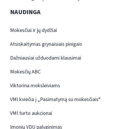
NAUDINGA
Mokesčiai ir jų dydžiai
Atsiskaitymas grynaisiais pinigais
Dažniausiai užduodami klausimai
Mokesčių ABC
Viktorina moksleiviams
VMI kviečia į „Pasimatymą su mokesčiais“
VMI turto aukcionai
Įmonių VDU palyginimas