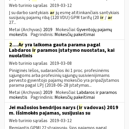
Web turinio sąrašas
2019-03-12
Į su darbo santykiais
ar
jų esmę atitinkančiais santykiais
susijusių pajamų ribą (120 VDU) GPM tarifų (20
ir
/
ar
27...
Metai (Archyvas):
2019
Mokesčiai:
Gyventojų pajamų
mokestis
Pagrindinis:
Mokesčių pakeitimai
2
....
Ar
yra laikoma gauta parama pagal
Labdaros
ir
paramos įstatymo nuostatas, kai
nuolatinis
Web turinio sąrašas
2019-03-08
Piniginės lėšos, sudarančios iki 1 proc. profesinėms
sąjungoms arba profesinių sąjungų susivienijimams
pervesto gyventojo pajamų mokesčio yra pripažįstamos
parama pagal LPĮ (2018-06-28 įstatymas...
Metai (Archyvas):
2019
Mokesčiai:
Labdaros ir paramos
mokestis
Pagrindinis:
Mokesčių pakeitimai
Jei mažosios bendrijos narys (
ir
vadovas) 2019
m. išsimokės pajamas, susijusias su
Web turinio sąrašas
2019-03-12
Remiantis GPMĮ 22 straipsniu, šios pajamos pagal