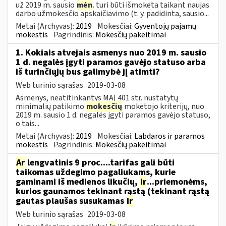
už 2019 m. sausio
mėn
. turi būti išmokėta taikant naujas
darbo užmokesčio apskaičiavimo (t. y. padidinta, sausio...
Metai (Archyvas):
2019
Mokesčiai:
Gyventojų pajamų
mokestis
Pagrindinis:
Mokesčių pakeitimai
1. Kokiais atvejais asmenys nuo 2019 m. sausio
1 d. negalės įgyti paramos gavėjo statuso arba
iš turinčiųjų bus galimybė jį atimti?
Web turinio sąrašas
2019-03-08
Asmenys, neatitinkantys MAĮ 401 str. nustatytų
minimalių patikimo
mokesčių
mokėtojo kriterijų, nuo
2019 m. sausio 1 d. negalės įgyti paramos gavėjo statuso,
o tais...
Metai (Archyvas):
2019
Mokesčiai:
Labdaros ir paramos
mokestis
Pagrindinis:
Mokesčių pakeitimai
Ar
lengvatinis 9 proc....tarifas gali būti
taikomas uždegimo pagaliukams, kurie
gaminami iš medienos likučių,
ir
...priemonėms,
kurios gaunamos tekinant rąstą (tekinant rąstą
gautas plaušas susukamas
ir
Web turinio sąrašas
2019-03-08