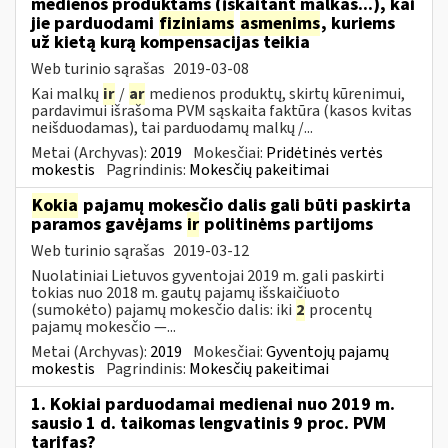
medienos produktams (įskaitant malkas...), kai
jie parduodami
fiziniams
asmenims
, kuriems
už kietą kurą kompensacijas teikia
Web turinio sąrašas
2019-03-08
Kai malkų
ir
/
ar
medienos produktų, skirtų kūrenimui,
pardavimui išrašoma PVM sąskaita faktūra (kasos kvitas
neišduodamas), tai parduodamų malkų /...
Metai (Archyvas):
2019
Mokesčiai:
Pridėtinės vertės
mokestis
Pagrindinis:
Mokesčių pakeitimai
Kokia
pajamų mokesčio dalis gali būti paskirta
paramos gavėjams
ir
politinėms partijoms
Web turinio sąrašas
2019-03-12
Nuolatiniai Lietuvos gyventojai 2019 m. gali paskirti
tokias nuo 2018 m. gautų pajamų išskaičiuoto
(sumokėto) pajamų mokesčio dalis: iki
2
procentų
pajamų mokesčio —...
Metai (Archyvas):
2019
Mokesčiai:
Gyventojų pajamų
mokestis
Pagrindinis:
Mokesčių pakeitimai
1. Kokiai parduodamai medienai nuo 2019 m.
sausio 1 d. taikomas lengvatinis 9 proc. PVM
tarifas?