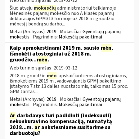
Web turinio sąrašas
2019-03-12
Šiuo atveju
mokesčių
administratoriui teikiamoje
Mėnesinės pajamų mokesčio nuo A klasės pajamų
deklaracijos GPM313 formoje už 2018 m. gruodžio
mėnesį į bendrą su darbo...
Metai (Archyvas):
2019
Mokesčiai:
Gyventojų pajamų
mokestis
Pagrindinis:
Mokesčių pakeitimai
Kaip apmokestinami 2019 m. sausio
mėn
.
išmokėti atostoginiai už 2018 m.
gruodžio...
mėn
.
Web turinio sąrašas
2019-03-12
2018 m. gruodžio
mėn
. apskaičiuotiems atostoginiams,
išmokėtiems 2019 m., vadovaujantis GPMĮ pakeitimo
įstatymo 7 str. 13 dalies nuostatomis, taikomas 15 proc.
GPM tarifas....
Metai (Archyvas):
2019
Mokesčiai:
Gyventojų pajamų
mokestis
Pagrindinis:
Mokesčių pakeitimai
Ar
darbdavys turi padidinti (indeksuoti)
nekonkuravimo kompensaciją, numatytą
2018...m.
ar
ankstesniame susitarime su
darbuotoju?