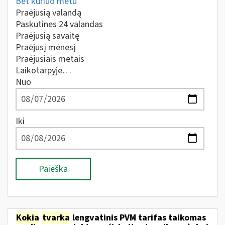
Bet kuriuo metu
Praėjusią valandą
Paskutines 24 valandas
Praėjusią savaitę
Praėjusį mėnesį
Praėjusiais metais
Laikotarpyje…
Nuo
Iki
Paieška
Kokia
tvarka
lengvatinis PVM tarifas taikomas