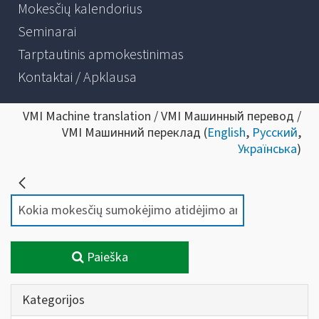
Mokesčių kalendorius
Seminarai
Tarptautinis apmokestinimas
Kontaktai / Apklausa
VMI Machine translation / VMI Машинный перевод /
VMI Машинний переклад (
English
,
Русский
,
Українська
)
Paieška
Kategorijos