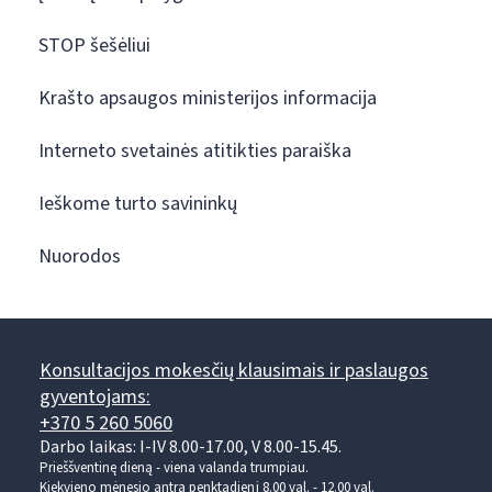
STOP šešėliui
Krašto apsaugos ministerijos informacija
Interneto svetainės atitikties paraiška
Ieškome turto savininkų
Nuorodos
Konsultacijos mokesčių klausimais ir paslaugos
gyventojams:
+370 5 260 5060
Darbo laikas: I-IV 8.00-17.00, V 8.00-15.45.
Prieššventinę dieną - viena valanda trumpiau.
Kiekvieno mėnesio antrą penktadienį 8.00 val. - 12.00 val.