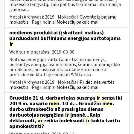
mokesčio lengvatą. Taip pat bus tikrinama informacija
įvairiose...
Metai (Archyvas):
2019
Mokesčiai:
Gyventojų pajamų
mokestis
Pagrindinis:
Mokesčių pakeitimai
medienos produktai (įskaitant malkas)
parduodami buitiniams energijos vartotojams
ir
Web turinio sąrašas
2019-03-08
Buitiniai energijos vartotojai - fiziniai asmenys,
perkantys energiją asmeniniams, šeimos ar namų ūkio
poreikiams, nesusijusiems su ūkine komercine ar
profesine veikla. Pagrindiniai PVM tarifo...
Metai (Archyvas):
2019
Mokesčiai:
Pridėtinės vertės
mokestis
Pagrindinis:
Mokesčių pakeitimai
Gruodžio 21 d. darbuotojas suserga
ir
serga iki
2019 m. vasario
mėn
. 10 d....Gruodžio
mėn
.
darbo užmokesčio už prasirgtas dienas
darbuotojas negrąžina
ir
įmonė...Kaip
deklaruoti,
ar
reikia indeksuoti
ir
kokiu tarifu
apmokestinti?