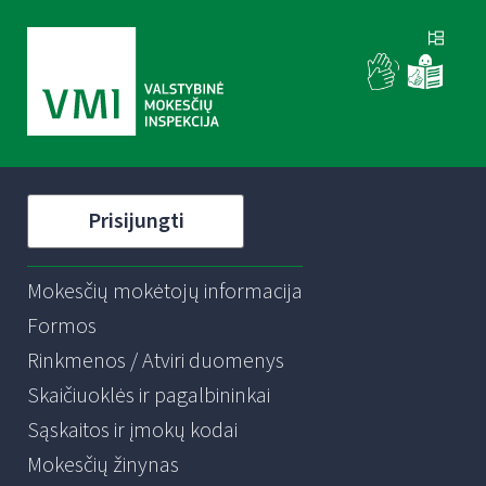
Prisijungti
Mokesčių mokėtojų informacija
Formos
Rinkmenos / Atviri duomenys
Skaičiuoklės ir pagalbininkai
Sąskaitos ir įmokų kodai
Mokesčių žinynas