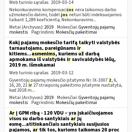
Web turinio sąrašas
2019-03-14
Nekonkuravimo kompensaci
jos
nėra laikomos darbo
užmokesčio dalimi, todėl
jos
neturi būti indeksuojamos
taikant 1,289 koeficientą. Nekonkuravimo...
Metai (Archyvas):
2019
Mokesčiai:
Gyventojų pajamų
mokestis
Pagrindinis:
Mokesčių pakeitimai
Kokį pajamų mokesčio tarifą taikyti valstybės
tarnautojams, pareigūnams
ir
kitiems...
asmenims
, kuriems už darbą
apmokama iš valstybės
ir
savivaldybės lėšų,
2019 m. išmokamai
Web turinio sąrašas
2019-03-12
Gyventojų pajamų mokesčio įstatymo Nr. IX-1007
2
, 6,
16, 20, 21
ir
27 straipsnių pakeitimo įstatyme nustatyta,
kad 2018 m....
Metai (Archyvas):
2019
Mokesčiai:
Gyventojų pajamų
mokestis
Pagrindinis:
Mokesčių pakeitimai
Ar
į GPM ribą - 120 VDU – yra įskaičiuojamos
visos su darbo santykiais
ar
jų
esmę...atitinkančiais santykiais susijusios
pajamos,
ar
tik tos, kurioms taikomas 20 proc