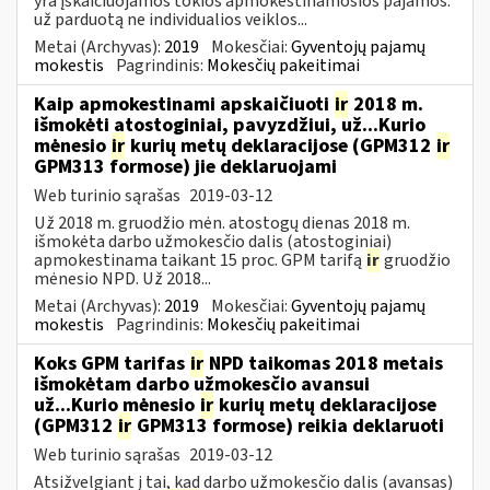
yra įskaičiuojamos tokios apmokestinamosios pajamos:
už parduotą ne individualios veiklos...
Metai (Archyvas):
2019
Mokesčiai:
Gyventojų pajamų
mokestis
Pagrindinis:
Mokesčių pakeitimai
Kaip apmokestinami apskaičiuoti
ir
2018 m.
išmokėti atostoginiai, pavyzdžiui, už...Kurio
mėnesio
ir
kurių metų deklaracijose (GPM312
ir
GPM313 formose) jie deklaruojami
Web turinio sąrašas
2019-03-12
Už 2018 m. gruodžio mėn. atostogų dienas 2018 m.
išmokėta darbo užmokesčio dalis (atostoginiai)
apmokestinama taikant 15 proc. GPM tarifą
ir
gruodžio
mėnesio NPD. Už 2018...
Metai (Archyvas):
2019
Mokesčiai:
Gyventojų pajamų
mokestis
Pagrindinis:
Mokesčių pakeitimai
Koks GPM tarifas
ir
NPD taikomas 2018 metais
išmokėtam darbo užmokesčio avansui
už...Kurio mėnesio
ir
kurių metų deklaracijose
(GPM312
ir
GPM313 formose) reikia deklaruoti
Web turinio sąrašas
2019-03-12
Atsižvelgiant į tai, kad darbo užmokesčio dalis (avansas)