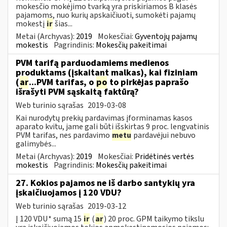
mokesčio mokėjimo tvarką yra priskiriamos B klasės
pajamoms, nuo kurių apskaičiuoti, sumokėti pajamų
mokestį
ir
šias...
Metai (Archyvas):
2019
Mokesčiai:
Gyventojų pajamų
mokestis
Pagrindinis:
Mokesčių pakeitimai
PVM tarifą parduodamiems medienos
produktams (įskaitant malkas), kai fiziniam
(
ar
...PVM tarifas, o
po
to pirkėjas paprašo
išrašyti PVM sąskaitą faktūrą?
Web turinio sąrašas
2019-03-08
Kai nurodytų prekių pardavimas įforminamas kasos
aparato kvitu, jame gali būti išskirtas 9 proc. lengvatinis
PVM tarifas, nes pardavimo
metu
pardavėjui nebuvo
galimybės...
Metai (Archyvas):
2019
Mokesčiai:
Pridėtinės vertės
mokestis
Pagrindinis:
Mokesčių pakeitimai
27. Kokios pajamos ne iš darbo santykių yra
įskaičiuojamos į 120 VDU?
Web turinio sąrašas
2019-03-12
Į 120 VDU* sumą 15
ir
(
ar
) 20 proc. GPM taikymo tikslu