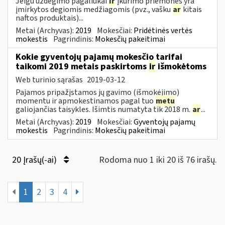
Jeigu uždegimo pagaliukai
ir
įkūrimo priemonės yra
įmirkytos degiomis medžiagomis (pvz., vašku
ar
kitais
naftos produktais)...
Metai (Archyvas):
2019
Mokesčiai:
Pridėtinės vertės
mokestis
Pagrindinis:
Mokesčių pakeitimai
Kokie gyventojų pajamų mokesčio tarifai
taikomi 2019 metais paskirtoms
ir
išmokėtoms
Web turinio sąrašas
2019-03-12
Pajamos pripažįstamos jų gavimo (išmokėjimo)
momentu ir apmokestinamos pagal tuo
metu
galiojančias taisykles. Išimtis numatyta tik 2018 m.
ar
...
Metai (Archyvas):
2019
Mokesčiai:
Gyventojų pajamų
mokestis
Pagrindinis:
Mokesčių pakeitimai
20 Įrašų(-ai)
Rodoma nuo 1 iki 20 iš 76 irašų.
1
2
3
4