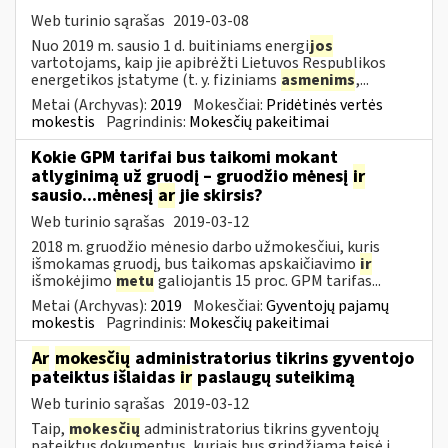
Web turinio sąrašas
2019-03-08
Nuo 2019 m. sausio 1 d. buitiniams energi
jos
vartotojams, kaip jie apibrėžti Lietuvos Respublikos
energetikos įstatyme (t. y. fiziniams
asmenims
,...
Metai (Archyvas):
2019
Mokesčiai:
Pridėtinės vertės
mokestis
Pagrindinis:
Mokesčių pakeitimai
Kokie GPM tarifai bus taikomi mokant
atlyginimą už gruodį – gruodžio mėnesį
ir
sausio...mėnesį
ar
jie skirsis?
Web turinio sąrašas
2019-03-12
2018 m. gruodžio mėnesio darbo užmokesčiui, kuris
išmokamas gruodį, bus taikomas apskaičiavimo
ir
išmokėjimo
metu
galiojantis 15 proc. GPM tarifas...
Metai (Archyvas):
2019
Mokesčiai:
Gyventojų pajamų
mokestis
Pagrindinis:
Mokesčių pakeitimai
Ar
mokesčių
administratorius tikrins gyventojo
pateiktus išlaidas
ir
paslaugų suteikimą
Web turinio sąrašas
2019-03-12
Taip,
mokesčių
administratorius tikrins gyventojų
pateiktus dokumentus, kuriais bus grindžiama teisė į