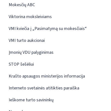
Mokesčių ABC
Viktorina moksleiviams
VMI kviečia į „Pasimatymą su mokesčiais“
VMI turto aukcionai
Įmonių VDU palyginimas
STOP šešėliui
Krašto apsaugos ministerijos informacija
Interneto svetainės atitikties paraiška
Ieškome turto savininkų