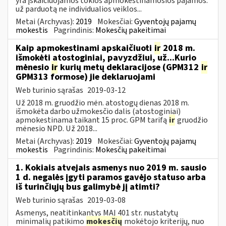
yra įskaičiuojamos tokios apmokestinamosios pajamos:
už parduotą ne individualios veiklos...
Metai (Archyvas):
2019
Mokesčiai:
Gyventojų pajamų
mokestis
Pagrindinis:
Mokesčių pakeitimai
Kaip apmokestinami apskaičiuoti
ir
2018 m.
išmokėti atostoginiai, pavyzdžiui, už...Kurio
mėnesio
ir
kurių metų deklaracijose (GPM312
ir
GPM313 formose) jie deklaruojami
Web turinio sąrašas
2019-03-12
Už 2018 m. gruodžio mėn. atostogų dienas 2018 m.
išmokėta darbo užmokesčio dalis (atostoginiai)
apmokestinama taikant 15 proc. GPM tarifą
ir
gruodžio
mėnesio NPD. Už 2018...
Metai (Archyvas):
2019
Mokesčiai:
Gyventojų pajamų
mokestis
Pagrindinis:
Mokesčių pakeitimai
1. Kokiais atvejais asmenys nuo 2019 m. sausio
1 d. negalės įgyti paramos gavėjo statuso arba
iš turinčiųjų bus galimybė jį atimti?
Web turinio sąrašas
2019-03-08
Asmenys, neatitinkantys MAĮ 401 str. nustatytų
minimalių patikimo
mokesčių
mokėtojo kriterijų, nuo