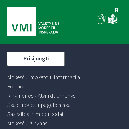
Prisijungti
Mokesčių mokėtojų informacija
Formos
Rinkmenos / Atviri duomenys
Skaičiuoklės ir pagalbininkai
Sąskaitos ir įmokų kodai
Mokesčių žinynas