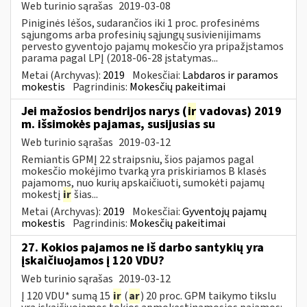
Web turinio sąrašas
2019-03-08
Piniginės lėšos, sudarančios iki 1 proc. profesinėms
sąjungoms arba profesinių sąjungų susivienijimams
pervesto gyventojo pajamų mokesčio yra pripažįstamos
parama pagal LPĮ (2018-06-28 įstatymas...
Metai (Archyvas):
2019
Mokesčiai:
Labdaros ir paramos
mokestis
Pagrindinis:
Mokesčių pakeitimai
Jei mažosios bendrijos narys (
ir
vadovas) 2019
m. išsimokės pajamas, susijusias su
Web turinio sąrašas
2019-03-12
Remiantis GPMĮ 22 straipsniu, šios pajamos pagal
mokesčio mokėjimo tvarką yra priskiriamos B klasės
pajamoms, nuo kurių apskaičiuoti, sumokėti pajamų
mokestį
ir
šias...
Metai (Archyvas):
2019
Mokesčiai:
Gyventojų pajamų
mokestis
Pagrindinis:
Mokesčių pakeitimai
27. Kokios pajamos ne iš darbo santykių yra
įskaičiuojamos į 120 VDU?
Web turinio sąrašas
2019-03-12
Į 120 VDU* sumą 15
ir
(
ar
) 20 proc. GPM taikymo tikslu