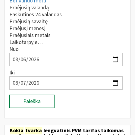
Bet kuriuo metu
Praėjusią valandą
Paskutines 24 valandas
Praėjusią savaitę
Praėjusį mėnesį
Praėjusiais metais
Laikotarpyje…
Nuo
Iki
Paieška
Kokia
tvarka
lengvatinis PVM tarifas taikomas