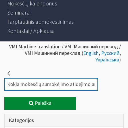
Mokesčių kalendorius
Seminarai
Tarptautinis apmokestinimas
Kontaktai / Apklausa
VMI Machine translation / VMI Машинный перевод /
VMI Машинний переклад (
English
,
Русский
,
Українська
)
Paieška
Kategorijos