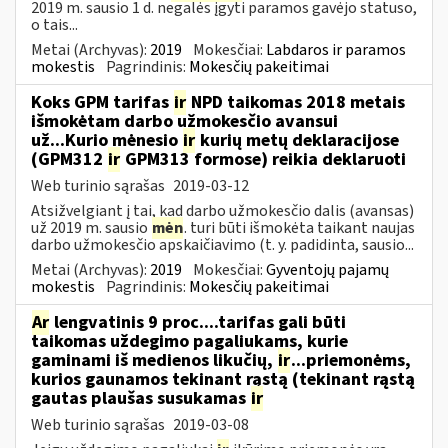
2019 m. sausio 1 d. negalės įgyti paramos gavėjo statuso,
o tais...
Metai (Archyvas):
2019
Mokesčiai:
Labdaros ir paramos
mokestis
Pagrindinis:
Mokesčių pakeitimai
Koks GPM tarifas
ir
NPD taikomas 2018 metais
išmokėtam darbo užmokesčio avansui
už...Kurio mėnesio
ir
kurių metų deklaracijose
(GPM312
ir
GPM313 formose) reikia deklaruoti
Web turinio sąrašas
2019-03-12
Atsižvelgiant į tai, kad darbo užmokesčio dalis (avansas)
už 2019 m. sausio
mėn
. turi būti išmokėta taikant naujas
darbo užmokesčio apskaičiavimo (t. y. padidinta, sausio...
Metai (Archyvas):
2019
Mokesčiai:
Gyventojų pajamų
mokestis
Pagrindinis:
Mokesčių pakeitimai
Ar
lengvatinis 9 proc....tarifas gali būti
taikomas uždegimo pagaliukams, kurie
gaminami iš medienos likučių,
ir
...priemonėms,
kurios gaunamos tekinant rąstą (tekinant rąstą
gautas plaušas susukamas
ir
Web turinio sąrašas
2019-03-08