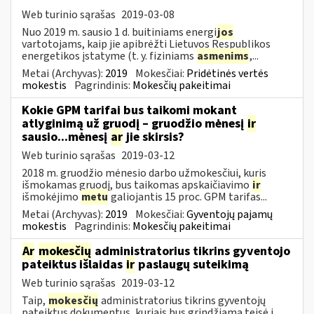
Web turinio sąrašas
2019-03-08
Nuo 2019 m. sausio 1 d. buitiniams energi
jos
vartotojams, kaip jie apibrėžti Lietuvos Respublikos
energetikos įstatyme (t. y. fiziniams
asmenims
,...
Metai (Archyvas):
2019
Mokesčiai:
Pridėtinės vertės
mokestis
Pagrindinis:
Mokesčių pakeitimai
Kokie GPM tarifai bus taikomi mokant
atlyginimą už gruodį – gruodžio mėnesį
ir
sausio...mėnesį
ar
jie skirsis?
Web turinio sąrašas
2019-03-12
2018 m. gruodžio mėnesio darbo užmokesčiui, kuris
išmokamas gruodį, bus taikomas apskaičiavimo
ir
išmokėjimo
metu
galiojantis 15 proc. GPM tarifas...
Metai (Archyvas):
2019
Mokesčiai:
Gyventojų pajamų
mokestis
Pagrindinis:
Mokesčių pakeitimai
Ar
mokesčių
administratorius tikrins gyventojo
pateiktus išlaidas
ir
paslaugų suteikimą
Web turinio sąrašas
2019-03-12
Taip,
mokesčių
administratorius tikrins gyventojų
pateiktus dokumentus, kuriais bus grindžiama teisė į