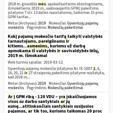
2018 m. gruodžio
mėn
. apskaičiuotiems atostoginiams,
išmokėtiems 2019 m., vadovaujantis GPMĮ pakeitimo
įstatymo 7 str. 13 dalies nuostatomis, taikomas 15 proc.
GPM tarifas....
Metai (Archyvas):
2019
Mokesčiai:
Gyventojų pajamų
mokestis
Pagrindinis:
Mokesčių pakeitimai
Kokį pajamų mokesčio tarifą taikyti valstybės
tarnautojams, pareigūnams
ir
kitiems...
asmenims
, kuriems už darbą
apmokama iš valstybės
ir
savivaldybės lėšų,
2019 m. išmokamai
Web turinio sąrašas
2019-03-12
Gyventojų pajamų mokesčio įstatymo Nr. IX-1007
2
, 6,
16, 20, 21
ir
27 straipsnių pakeitimo įstatyme nustatyta,
kad 2018 m....
Metai (Archyvas):
2019
Mokesčiai:
Gyventojų pajamų
mokestis
Pagrindinis:
Mokesčių pakeitimai
Ar
į GPM ribą - 120 VDU – yra įskaičiuojamos
visos su darbo santykiais
ar
jų
esmę...atitinkančiais santykiais susijusios
pajamos,
ar
tik tos, kurioms taikomas 20 proc