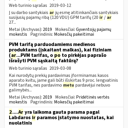
Web turinio sąrašas
2019-03-12
Į su darbo santykiais
ar
jų esmę atitinkančiais santykiais
susijusių pajamų ribą (120 VDU) GPM tarifų (20
ir
/
ar
27...
Metai (Archyvas):
2019
Mokesčiai:
Gyventojų pajamų
mokestis
Pagrindinis:
Mokesčių pakeitimai
PVM tarifą parduodamiems medienos
produktams (įskaitant malkas), kai fiziniam
(
ar
...PVM tarifas, o
po
to pirkėjas paprašo
išrašyti PVM sąskaitą faktūrą?
Web turinio sąrašas
2019-03-08
Kai nurodytų prekių pardavimas įforminamas kasos
aparato kvitu, jame gali būti išskirtas 9 proc. lengvatinis
PVM tarifas, nes pardavimo
metu
pardavėjui nebuvo
galimybės...
Metai (Archyvas):
2019
Mokesčiai:
Pridėtinės vertės
mokestis
Pagrindinis:
Mokesčių pakeitimai
2
....
Ar
yra laikoma gauta parama pagal
Labdaros
ir
paramos įstatymo nuostatas, kai
nuolatinis