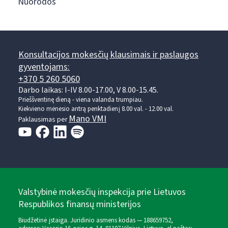
Nuorodos
Konsultacijos mokesčių klausimais ir paslaugos
gyventojams:
+370 5 260 5060
Darbo laikas: I-IV 8.00-17.00, V 8.00-15.45.
Prieššventinę dieną - viena valanda trumpiau.
Kiekvieno mėnesio antrą penktadienį 8.00 val. - 12.00 val.
Mano VMI
Paklausimas per
Valstybinė mokesčių inspekcija prie Lietuvos
Respublikos finansų ministerijos
Biudžetinė įstaiga. Juridinio asmens kodas — 188659752,