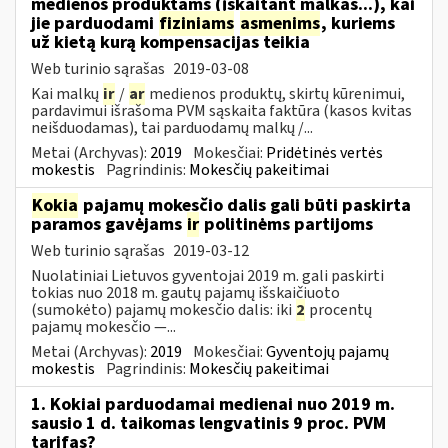
medienos produktams (įskaitant malkas...), kai
jie parduodami
fiziniams
asmenims
, kuriems
už kietą kurą kompensacijas teikia
Web turinio sąrašas
2019-03-08
Kai malkų
ir
/
ar
medienos produktų, skirtų kūrenimui,
pardavimui išrašoma PVM sąskaita faktūra (kasos kvitas
neišduodamas), tai parduodamų malkų /...
Metai (Archyvas):
2019
Mokesčiai:
Pridėtinės vertės
mokestis
Pagrindinis:
Mokesčių pakeitimai
Kokia
pajamų mokesčio dalis gali būti paskirta
paramos gavėjams
ir
politinėms partijoms
Web turinio sąrašas
2019-03-12
Nuolatiniai Lietuvos gyventojai 2019 m. gali paskirti
tokias nuo 2018 m. gautų pajamų išskaičiuoto
(sumokėto) pajamų mokesčio dalis: iki
2
procentų
pajamų mokesčio —...
Metai (Archyvas):
2019
Mokesčiai:
Gyventojų pajamų
mokestis
Pagrindinis:
Mokesčių pakeitimai
1. Kokiai parduodamai medienai nuo 2019 m.
sausio 1 d. taikomas lengvatinis 9 proc. PVM
tarifas?