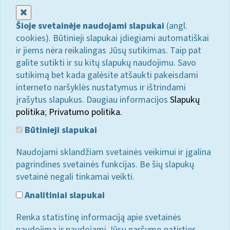
Uždaryti
Šioje svetainėje naudojami slapukai
(angl.
cookies). Būtinieji slapukai įdiegiami automatiškai
ir jiems nėra reikalingas Jūsų sutikimas. Taip pat
galite sutikti ir su kitų slapukų naudojimu. Savo
sutikimą bet kada galėsite atšaukti pakeisdami
interneto naršyklės nustatymus ir ištrindami
įrašytus slapukus. Daugiau informacijos
Slapukų
politika
;
Privatumo politika.
Būtinieji slapukai
Naudojami sklandžiam svetainės veikimui ir įgalina
pagrindines svetainės funkcijas. Be šių slapukų
svetainė negali tinkamai veikti.
Analitiniai slapukai
Renka statistinę informaciją apie svetainės
naudojimą ir naudojami Jūsų naršymo patirties