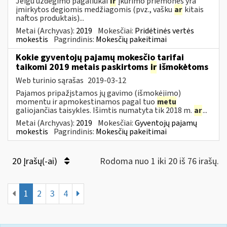
Jeigu uždegimo pagaliukai
ir
įkūrimo priemonės yra
įmirkytos degiomis medžiagomis (pvz., vašku
ar
kitais
naftos produktais)...
Metai (Archyvas):
2019
Mokesčiai:
Pridėtinės vertės
mokestis
Pagrindinis:
Mokesčių pakeitimai
Kokie gyventojų pajamų mokesčio tarifai
taikomi 2019 metais paskirtoms
ir
išmokėtoms
Web turinio sąrašas
2019-03-12
Pajamos pripažįstamos jų gavimo (išmokėjimo)
momentu ir apmokestinamos pagal tuo
metu
galiojančias taisykles. Išimtis numatyta tik 2018 m.
ar
...
Metai (Archyvas):
2019
Mokesčiai:
Gyventojų pajamų
mokestis
Pagrindinis:
Mokesčių pakeitimai
20 Įrašų(-ai)
Rodoma nuo 1 iki 20 iš 76 irašų.
1
2
3
4