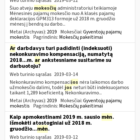
Web turinio sąrašas
2019-03-12
Šiuo atveju
mokesčių
administratoriui teikiamoje
Mėnesinės pajamų mokesčio nuo A klasės pajamų
deklaracijos GPM313 formoje už 2018 m. gruodžio
mėnesį į bendrą su darbo...
Metai (Archyvas):
2019
Mokesčiai:
Gyventojų pajamų
mokestis
Pagrindinis:
Mokesčių pakeitimai
Ar
darbdavys turi padidinti (indeksuoti)
nekonkuravimo kompensaciją, numatytą
2018...m.
ar
ankstesniame susitarime su
darbuotoju?
Web turinio sąrašas
2019-03-14
Nekonkuravimo kompensaci
jos
nėra laikomos darbo
užmokesčio dalimi, todėl
jos
neturi būti indeksuojamos
taikant 1,289 koeficientą. Nekonkuravimo...
Metai (Archyvas):
2019
Mokesčiai:
Gyventojų pajamų
mokestis
Pagrindinis:
Mokesčių pakeitimai
Kaip apmokestinami 2019 m. sausio
mėn
.
išmokėti atostoginiai už 2018 m.
gruodžio...
mėn
.
Web turinio sąrašas
2019-03-12