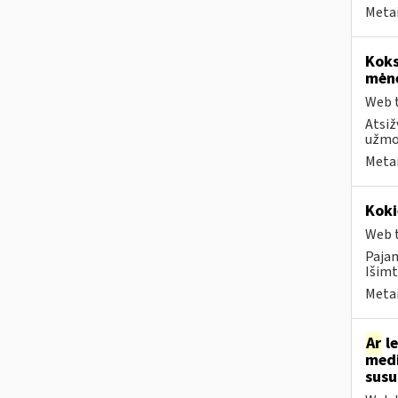
Metai
Koks
mėn
Web t
Atsiž
užmok
Metai
Koki
Web t
Paja
Išimt
Metai
Ar
le
medi
sus