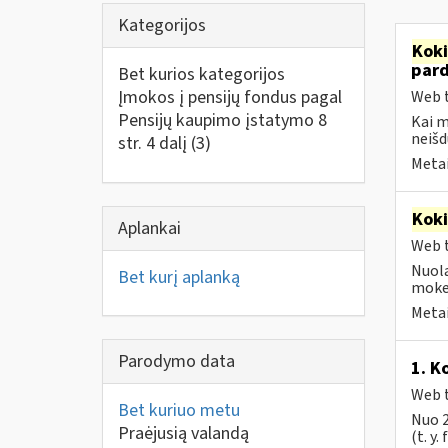
Kategorijos
Kok
par
Bet kurios kategorijos
Įmokos į pensijų fondus pagal
Web t
Pensijų kaupimo įstatymo 8
Kai 
neišd
str. 4 dalį
(3)
Metai
Kok
Aplankai
Web t
Nuola
Bet kurį aplanką
mokes
Metai
Parodymo data
1. K
Web t
Bet kuriuo metu
Nuo 2
Praėjusią valandą
(t. y.