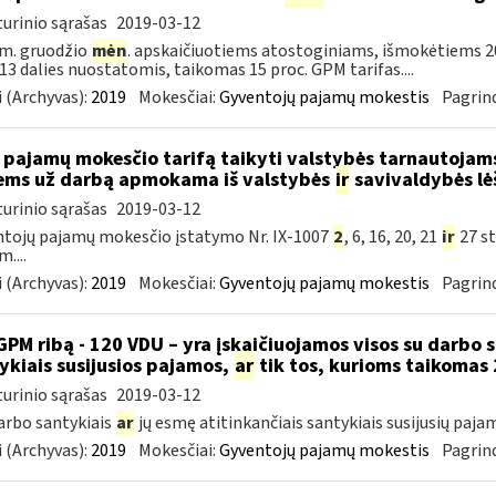
urinio sąrašas
2019-03-12
m. gruodžio
mėn
. apskaičiuotiems atostoginiams, išmokėtiems 2
. 13 dalies nuostatomis, taikomas 15 proc. GPM tarifas....
 (Archyvas):
2019
Mokesčiai:
Gyventojų pajamų mokestis
Pagrind
 pajamų mokesčio tarifą taikyti valstybės tarnautoja
ems už darbą apmokama iš valstybės
ir
savivaldybės lė
urinio sąrašas
2019-03-12
tojų pajamų mokesčio įstatymo Nr. IX-1007
2
, 6, 16, 20, 21
ir
27 st
....
 (Archyvas):
2019
Mokesčiai:
Gyventojų pajamų mokestis
Pagrind
GPM ribą - 120 VDU – yra įskaičiuojamos visos su darbo 
ykiais susijusios pajamos,
ar
tik tos, kurioms taikomas 
urinio sąrašas
2019-03-12
darbo santykiais
ar
jų esmę atitinkančiais santykiais susijusių paja
 (Archyvas):
2019
Mokesčiai:
Gyventojų pajamų mokestis
Pagrind