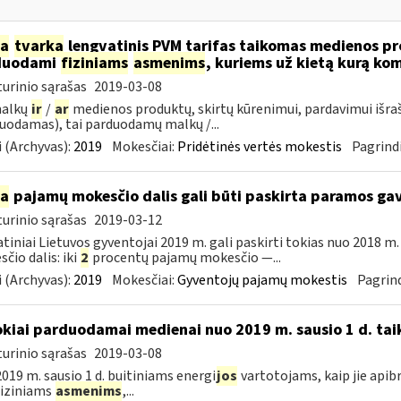
ia
tvarka
lengvatinis PVM tarifas taikomas medienos pro
duodami
fiziniams
asmenims
, kuriems už kietą kurą ko
urinio sąrašas
2019-03-08
malkų
ir
/
ar
medienos produktų, skirtų kūrenimui, pardavimui išra
uodamas), tai parduodamų malkų /...
 (Archyvas):
2019
Mokesčiai:
Pridėtinės vertės mokestis
Pagrindi
ia
pajamų mokesčio dalis gali būti paskirta paramos g
urinio sąrašas
2019-03-12
tiniai Lietuvos gyventojai 2019 m. gali paskirti tokias nuo 2018 
čio dalis: iki
2
procentų pajamų mokesčio —...
 (Archyvas):
2019
Mokesčiai:
Gyventojų pajamų mokestis
Pagrind
okiai parduodamai medienai nuo 2019 m. sausio 1 d. tai
urinio sąrašas
2019-03-08
019 m. sausio 1 d. buitiniams energi
jos
vartotojams, kaip jie apib
 fiziniams
asmenims
,...