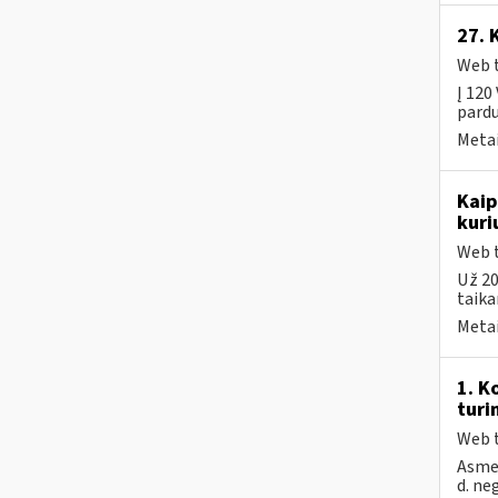
27. 
Web t
Į 120
pardu
Metai
Kaip
kuri
Web t
Už 20
taika
Metai
1. K
turi
Web t
Asmen
d. ne