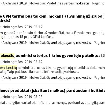
 (Archyvas):
2019
Mokesčiai:
Pridėtinės vertės mokestis
Pagrindi
e GPM tarifai bus taikomi mokant atlyginimą už gruodį
kirsis?
urinio sąrašas
2019-03-12
m. gruodžio mėnesio darbo užmokesčiui, kuris išmokamas gruodį,
u
galiojantis 15 proc. GPM tarifas...
 (Archyvas):
2019
Mokesčiai:
Gyventojų pajamų mokestis
Pagrind
okesčių
administratorius tikrins gyventojo pateiktus i
urinio sąrašas
2019-03-12
mokesčių
administratorius tikrins gyventojų pateiktus dokument
atą. Taip pat bus tikrinama informacija įvairiose...
 (Archyvas):
2019
Mokesčiai:
Gyventojų pajamų mokestis
Pagrind
enos produktai (įskaitant malkas) parduodami buitini
urinio sąrašas
2019-03-08
niai energijos vartotojai - fiziniai asmenys, perkantys energiją 