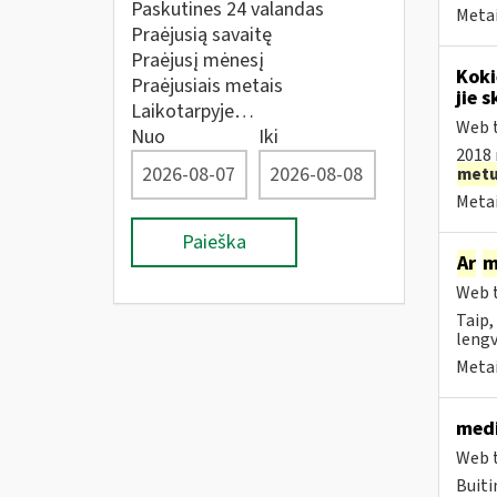
Paskutines 24 valandas
Metai
Praėjusią savaitę
Praėjusį mėnesį
Koki
Praėjusiais metais
jie s
Laikotarpyje…
Web t
Nuo
Iki
2018 
met
Metai
Paieška
Ar
m
Web t
Taip,
lengv
Metai
medi
Web t
Buiti