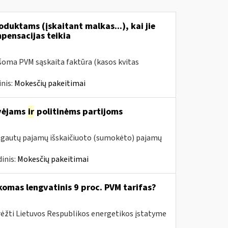
duktams (įskaitant malkas...), kai jie
mpensacijas teikia
šoma PVM sąskaita faktūra (kasos kvitas
nis:
Mokesčių pakeitimai
avėjams
ir
politinėms partijoms
m. gautų pajamų išskaičiuoto (sumokėto) pajamų
inis:
Mokesčių pakeitimai
komas lengvatinis 9 proc. PVM tarifas?
rėžti Lietuvos Respublikos energetikos įstatyme