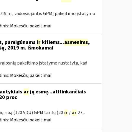
019 m., vadovaujantis GPMĮ pakeitimo įstatymo
inis:
Mokesčių pakeitimai
ms, pareigūnams
ir
kitiems...
asmenims
,
šų, 2019 m. išmokamai
raipsnių pakeitimo įstatyme nustatyta, kad
inis:
Mokesčių pakeitimai
santykiais
ar
jų esmę...atitinkančiais
20 proc
mų ribą (120 VDU) GPM tarifų (20
ir
/
ar
27...
inis:
Mokesčių pakeitimai