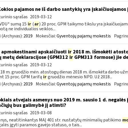
Kokios pajamos ne iš darbo santykių yra įskaičiuojamos 
urinio sąrašas
2019-03-12
 VDU* sumą 15
ir
(
ar
) 20 proc. GPM taikymo tikslu yra įskaičiuoj
otą ne individualios veiklos...
 (Archyvas):
2019
Mokesčiai:
Gyventojų pajamų mokestis
Pagrind
 apmokestinami apskaičiuoti
ir
2018 m. išmokėti atosto
ų metų deklaracijose (GPM312
ir
GPM313 formose) jie d
urinio sąrašas
2019-03-12
18 m. gruodžio mėn. atostogų dienas 2018 m. išmokėta darbo už
nt 15 proc. GPM tarifą
ir
gruodžio mėnesio NPD. Už 2018...
 (Archyvas):
2019
Mokesčiai:
Gyventojų pajamų mokestis
Pagrind
okiais atvejais asmenys nuo 2019 m. sausio 1 d. negalės 
nčiųjų bus galimybė jį atimti?
urinio sąrašas
2019-03-08
ys, neatitinkantys MAĮ 401 str. nustatytų minimalių patikimo
mo
galės įgyti paramos gavėjo statuso, o tais...