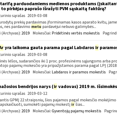
tarifą parduodamiems medienos produktams (įskaitant 
to pirkėjas paprašo išrašyti PVM sąskaitą faktūrą?
urinio sąrašas
2019-03-08
urodytų prekių pardavimas įforminamas kasos aparato kvitu, jame g
as, nes pardavimo
metu
pardavėjui nebuvo galimybės...
 (Archyvas):
2019
Mokesčiai:
Pridėtinės vertės mokestis
Pagrindi
Ar
yra laikoma gauta parama pagal Labdaros
ir
paramos 
urinio sąrašas
2019-03-08
inės lėšos, sudarančios iki 1 proc. profesinėms sąjungoms arba pr
tojo pajamų mokesčio yra pripažįstamos parama pagal LPĮ (2018-
 (Archyvas):
2019
Mokesčiai:
Labdaros ir paramos mokestis
Pagr
mažosios bendrijos narys (
ir
vadovas) 2019 m. išsimokės 
urinio sąrašas
2019-03-12
ntis GPMĮ 22 straipsniu, šios pajamos pagal mokesčio mokėjimo 
 apskaičiuoti, sumokėti pajamų mokestį
ir
šias...
 (Archyvas):
2019
Mokesčiai:
Gyventojų pajamų mokestis
Pagrind