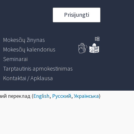
Prisijungti
Mokesčių žinynas
Mokesčių kalendorius
Seminarai
Tarptautinis apmokestinimas
Kontaktai / Apklausa
ний переклад (
English
,
Русский
,
Українська
)