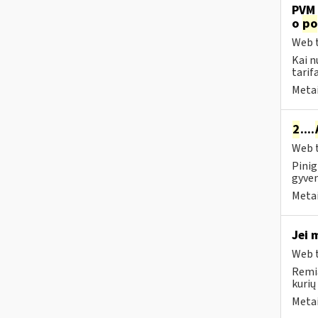
PVM 
o
po
Web t
Kai n
tarif
Metai
2
....
Web t
Pinig
gyven
Metai
Jei 
Web t
Remia
kurių
Metai