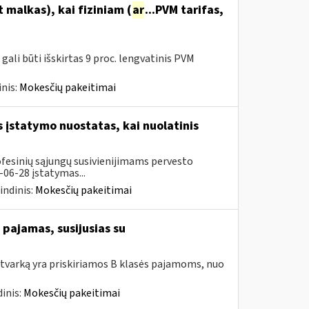
malkas), kai fiziniam (
ar
...PVM tarifas,
ali būti išskirtas 9 proc. lengvatinis PVM
nis:
Mokesčių pakeitimai
įstatymo nuostatas, kai nuolatinis
ofesinių sąjungų susivienijimams pervesto
06-28 įstatymas...
indinis:
Mokesčių pakeitimai
pajamas, susijusias su
tvarką yra priskiriamos B klasės pajamoms, nuo
inis:
Mokesčių pakeitimai