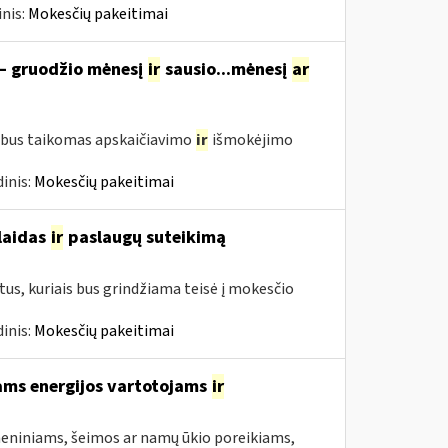
nis:
Mokesčių pakeitimai
 – gruodžio mėnesį
ir
sausio...mėnesį
ar
 bus taikomas apskaičiavimo
ir
išmokėjimo
inis:
Mokesčių pakeitimai
šlaidas
ir
paslaugų suteikimą
us, kuriais bus grindžiama teisė į mokesčio
inis:
Mokesčių pakeitimai
ams energijos vartotojams
ir
asmeniniams, šeimos ar namų ūkio poreikiams,