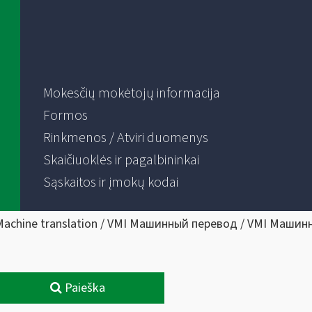
Mokesčių mokėtojų informacija
Formos
Rinkmenos / Atviri duomenys
Skaičiuoklės ir pagalbininkai
Sąskaitos ir įmokų kodai
Machine translation / VMI Машинный перевод / VMI Машин
Paieška