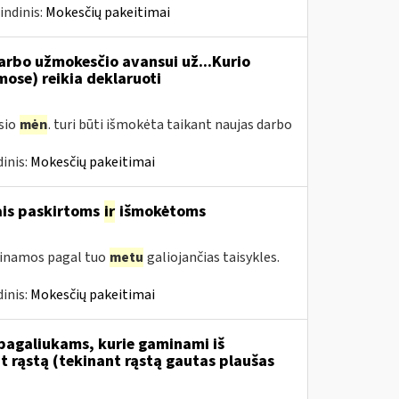
indinis:
Mokesčių pakeitimai
rbo užmokesčio avansui už...Kurio
se) reikia deklaruoti
usio
mėn
. turi būti išmokėta taikant naujas darbo
inis:
Mokesčių pakeitimai
ais paskirtoms
ir
išmokėtoms
tinamos pagal tuo
metu
galiojančias taisykles.
inis:
Mokesčių pakeitimai
 pagaliukams, kurie gaminami iš
 rąstą (tekinant rąstą gautas plaušas