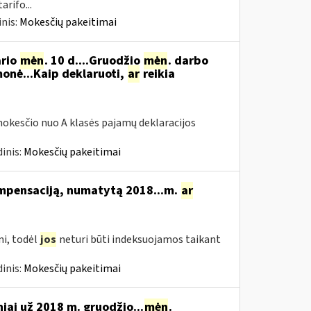
rifo...
nis:
Mokesčių pakeitimai
ario
mėn
. 10 d....Gruodžio
mėn
. darbo
onė...Kaip deklaruoti,
ar
reikia
okesčio nuo A klasės pajamų deklaracijos
inis:
Mokesčių pakeitimai
ompensaciją, numatytą 2018...m.
ar
i, todėl
jos
neturi būti indeksuojamos taikant
inis:
Mokesčių pakeitimai
niai už 2018 m. gruodžio...
mėn
.