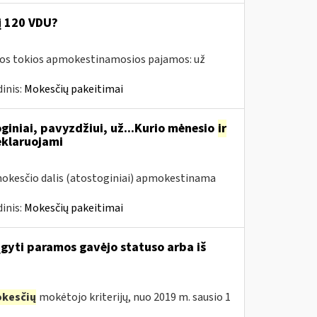
į 120 VDU?
amos tokios apmokestinamosios pajamos: už
inis:
Mokesčių pakeitimai
giniai, pavyzdžiui, už...Kurio mėnesio
ir
eklaruojami
mokesčio dalis (atostoginiai) apmokestinama
inis:
Mokesčių pakeitimai
įgyti paramos gavėjo statuso arba iš
kesčių
mokėtojo kriterijų, nuo 2019 m. sausio 1