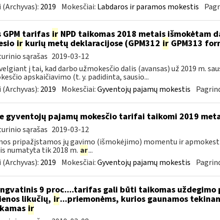
 (Archyvas):
2019
Mokesčiai:
Labdaros ir paramos mokestis
Pagr
 GPM tarifas
ir
NPD taikomas 2018 metais išmokėtam da
esio
ir
kurių metų deklaracijose (GPM312
ir
GPM313 formo
urinio sąrašas
2019-03-12
velgiant į tai, kad darbo užmokesčio dalis (avansas) už 2019 m. sa
esčio apskaičiavimo (t. y. padidinta, sausio...
 (Archyvas):
2019
Mokesčiai:
Gyventojų pajamų mokestis
Pagrind
e gyventojų pajamų mokesčio tarifai taikomi 2019 met
urinio sąrašas
2019-03-12
mos pripažįstamos jų gavimo (išmokėjimo) momentu ir apmokes
is numatyta tik 2018 m.
ar
...
 (Archyvas):
2019
Mokesčiai:
Gyventojų pajamų mokestis
Pagrind
ngvatinis 9 proc....tarifas gali būti taikomas uždegimo
enos likučių,
ir
...priemonėms, kurios gaunamos tekinant
ukamas
ir