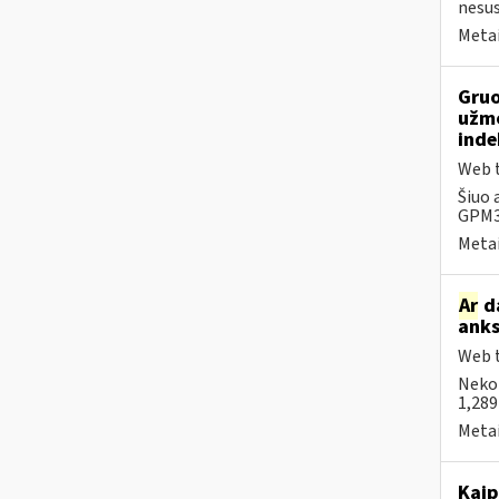
nesus
Metai
Gruo
užmo
inde
Web t
Šiuo 
GPM31
Metai
Ar
da
anks
Web t
Neko
1,289
Metai
Kaip