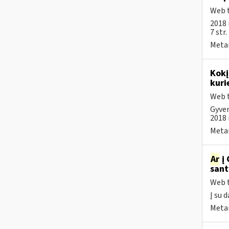
Web t
2018 
7 str
Metai
Kokį
kuri
Web t
Gyven
2018 m
Metai
Ar
į 
sant
Web t
Į su 
Metai