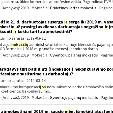
ijusiems su ūkine komercine ar profesine veikla. Pagrindiniai PVM ta
 (Archyvas):
2019
Mokesčiai:
Pridėtinės vertės mokestis
Pagrindi
džio 21 d. darbuotojas suserga
ir
serga iki 2019 m. vas
kesčio už prasirgtas dienas darbuotojas negrąžina
ir
įm
ksuoti
ir
kokiu tarifu apmokestinti?
urinio sąrašas
2019-03-12
atveju
mokesčių
administratoriui teikiamoje Mėnesinės pajamų m
3 formoje už 2018 m. gruodžio mėnesį į bendrą su darbo...
 (Archyvas):
2019
Mokesčiai:
Gyventojų pajamų mokestis
Pagrind
rbdavys turi padidinti (indeksuoti) nekonkuravimo k
tesniame susitarime su darbuotoju?
urinio sąrašas
2019-03-14
nkuravimo kompensaci
jos
nėra laikomos darbo užmokesčio dalim
 koeficientą. Nekonkuravimo...
 (Archyvas):
2019
Mokesčiai:
Gyventojų pajamų mokestis
Pagrind
 apmokestinami 2019 m. sausio
mėn
. išmokėti atostogi