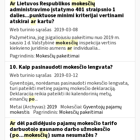
Ar
Lietuvos Respublikos
mokesčių
administravimo įstatymo 401 straipsnio 1
dalies...punktuose minimi kriterijai vertinami
atskirai
ar
kartu?
Web turinio sąrašas
2019-03-08
Pažymėtina, jog įsigaliojusiu pakeitimu nuo 2019 m.
sausio 1 d. Valstybinė
mokesčių
inspekcija vertins
kiekvieno juridinio asmens
ar
individualia...
Pagrindinis:
Mokesčių pakeitimai
10. Kaip pasinaudoti mokesčio lengvata?
Web turinio sąrašas
2019-03-12
Gyventojas, norėdamas pasinaudoti mokesčio lengvata,
turi pateikti metinę pajamų mokesčio deklaraciją.
Deklaraciją reikia pateikti iki kalendorinių metų,
einančių
po
...
Metai (Archyvas):
2019
Mokesčiai:
Gyventojų pajamų
mokestis
Pagrindinis:
Mokesčių pakeitimai
Ar
dėl padidėjusio pajamų mokesčio tarifo
darbuotojo gaunamo darbo užmokesčio
(
po
...
mokesčių
) suma nesumažės ?