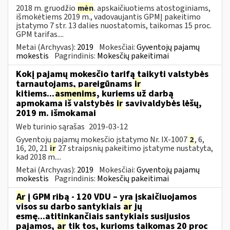
2018 m. gruodžio
mėn
. apskaičiuotiems atostoginiams,
išmokėtiems 2019 m., vadovaujantis GPMĮ pakeitimo
įstatymo 7 str. 13 dalies nuostatomis, taikomas 15 proc.
GPM tarifas....
Metai (Archyvas):
2019
Mokesčiai:
Gyventojų pajamų
mokestis
Pagrindinis:
Mokesčių pakeitimai
Kokį pajamų mokesčio tarifą taikyti valstybės
tarnautojams, pareigūnams
ir
kitiems...
asmenims
, kuriems už darbą
apmokama iš valstybės
ir
savivaldybės lėšų,
2019 m. išmokamai
Web turinio sąrašas
2019-03-12
Gyventojų pajamų mokesčio įstatymo Nr. IX-1007
2
, 6,
16, 20, 21
ir
27 straipsnių pakeitimo įstatyme nustatyta,
kad 2018 m....
Metai (Archyvas):
2019
Mokesčiai:
Gyventojų pajamų
mokestis
Pagrindinis:
Mokesčių pakeitimai
Ar
į GPM ribą - 120 VDU – yra įskaičiuojamos
visos su darbo santykiais
ar
jų
esmę...atitinkančiais santykiais susijusios
pajamos,
ar
tik tos, kurioms taikomas 20 proc