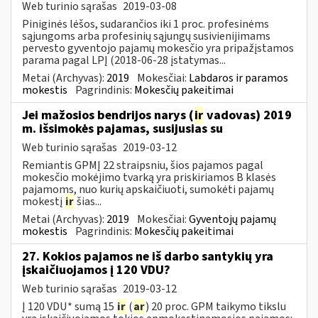
Web turinio sąrašas
2019-03-08
Piniginės lėšos, sudarančios iki 1 proc. profesinėms
sąjungoms arba profesinių sąjungų susivienijimams
pervesto gyventojo pajamų mokesčio yra pripažįstamos
parama pagal LPĮ (2018-06-28 įstatymas...
Metai (Archyvas):
2019
Mokesčiai:
Labdaros ir paramos
mokestis
Pagrindinis:
Mokesčių pakeitimai
Jei mažosios bendrijos narys (
ir
vadovas) 2019
m. išsimokės pajamas, susijusias su
Web turinio sąrašas
2019-03-12
Remiantis GPMĮ 22 straipsniu, šios pajamos pagal
mokesčio mokėjimo tvarką yra priskiriamos B klasės
pajamoms, nuo kurių apskaičiuoti, sumokėti pajamų
mokestį
ir
šias...
Metai (Archyvas):
2019
Mokesčiai:
Gyventojų pajamų
mokestis
Pagrindinis:
Mokesčių pakeitimai
27. Kokios pajamos ne iš darbo santykių yra
įskaičiuojamos į 120 VDU?
Web turinio sąrašas
2019-03-12
Į 120 VDU* sumą 15
ir
(
ar
) 20 proc. GPM taikymo tikslu