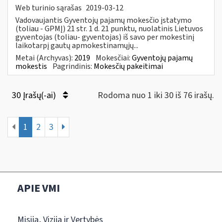
Web turinio sąrašas
2019-03-12
Vadovaujantis Gyventojų pajamų mokesčio įstatymo
(toliau - GPMĮ) 21 str. 1 d. 21 punktu, nuolatinis Lietuvos
gyventojas (toliau- gyventojas) iš savo per mokestinį
laikotarpį gautų apmokestinamųjų...
Metai (Archyvas):
2019
Mokesčiai:
Gyventojų pajamų
mokestis
Pagrindinis:
Mokesčių pakeitimai
30 Įrašų(-ai)
Rodoma nuo 1 iki 30 iš 76 irašų.
1
2
3
APIE VMI
Misija, Vizija ir Vertybės