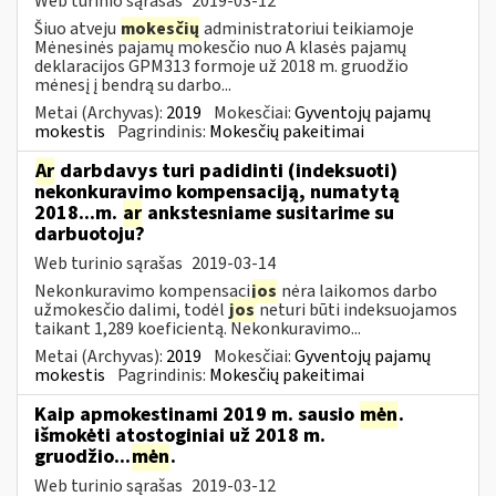
Web turinio sąrašas
2019-03-12
Šiuo atveju
mokesčių
administratoriui teikiamoje
Mėnesinės pajamų mokesčio nuo A klasės pajamų
deklaracijos GPM313 formoje už 2018 m. gruodžio
mėnesį į bendrą su darbo...
Metai (Archyvas):
2019
Mokesčiai:
Gyventojų pajamų
mokestis
Pagrindinis:
Mokesčių pakeitimai
Ar
darbdavys turi padidinti (indeksuoti)
nekonkuravimo kompensaciją, numatytą
2018...m.
ar
ankstesniame susitarime su
darbuotoju?
Web turinio sąrašas
2019-03-14
Nekonkuravimo kompensaci
jos
nėra laikomos darbo
užmokesčio dalimi, todėl
jos
neturi būti indeksuojamos
taikant 1,289 koeficientą. Nekonkuravimo...
Metai (Archyvas):
2019
Mokesčiai:
Gyventojų pajamų
mokestis
Pagrindinis:
Mokesčių pakeitimai
Kaip apmokestinami 2019 m. sausio
mėn
.
išmokėti atostoginiai už 2018 m.
gruodžio...
mėn
.
Web turinio sąrašas
2019-03-12