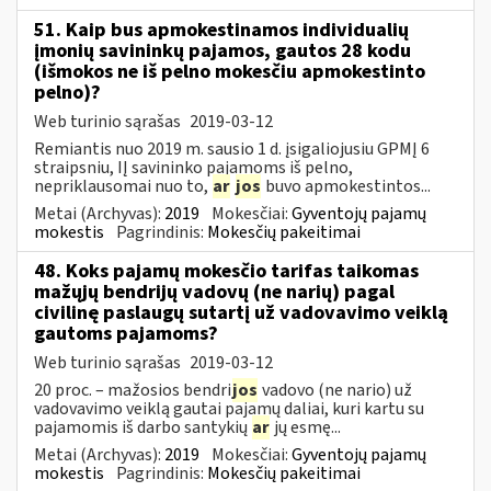
51. Kaip bus apmokestinamos individualių
įmonių savininkų pajamos, gautos 28 kodu
(išmokos ne iš pelno mokesčiu apmokestinto
pelno)?
Web turinio sąrašas
2019-03-12
Remiantis nuo 2019 m. sausio 1 d. įsigaliojusiu GPMĮ 6
straipsniu, IĮ savininko pajamoms iš pelno,
nepriklausomai nuo to,
ar
jos
buvo apmokestintos...
Metai (Archyvas):
2019
Mokesčiai:
Gyventojų pajamų
mokestis
Pagrindinis:
Mokesčių pakeitimai
48. Koks pajamų mokesčio tarifas taikomas
mažųjų bendrijų vadovų (ne narių) pagal
civilinę paslaugų sutartį už vadovavimo veiklą
gautoms pajamoms?
Web turinio sąrašas
2019-03-12
20 proc. – mažosios bendri
jos
vadovo (ne nario) už
vadovavimo veiklą gautai pajamų daliai, kuri kartu su
pajamomis iš darbo santykių
ar
jų esmę...
Metai (Archyvas):
2019
Mokesčiai:
Gyventojų pajamų
mokestis
Pagrindinis:
Mokesčių pakeitimai