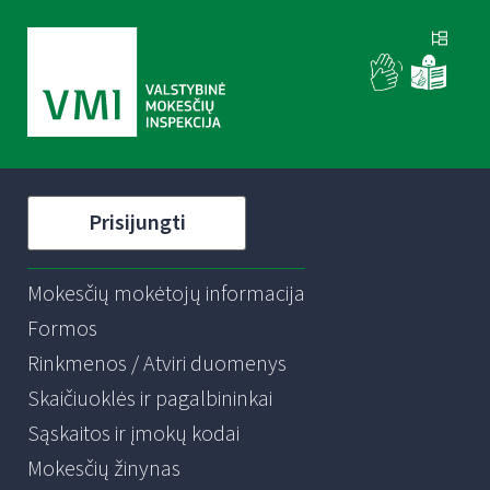
Prisijungti
Mokesčių mokėtojų informacija
Formos
Rinkmenos / Atviri duomenys
Skaičiuoklės ir pagalbininkai
Sąskaitos ir įmokų kodai
Mokesčių žinynas