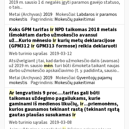
2019 m. sausio 1 d. negalės įgyti paramos gavėjo statuso,
o tais...
Metai (Archyvas):
2019
Mokesčiai:
Labdaros ir paramos
mokestis
Pagrindinis:
Mokesčių pakeitimai
Koks GPM tarifas
ir
NPD taikomas 2018 metais
išmokėtam darbo užmokesčio avansui
už...Kurio mėnesio
ir
kurių metų deklaracijose
(GPM312
ir
GPM313 formose) reikia deklaruoti
Web turinio sąrašas
2019-03-12
Atsižvelgiant į tai, kad darbo užmokesčio dalis (avansas)
už 2019 m. sausio
mėn
. turi būti išmokėta taikant naujas
darbo užmokesčio apskaičiavimo (t. y. padidinta, sausio...
Metai (Archyvas):
2019
Mokesčiai:
Gyventojų pajamų
mokestis
Pagrindinis:
Mokesčių pakeitimai
Ar
lengvatinis 9 proc....tarifas gali būti
taikomas uždegimo pagaliukams, kurie
gaminami iš medienos likučių,
ir
...priemonėms,
kurios gaunamos tekinant rąstą (tekinant rąstą
gautas plaušas susukamas
ir
Web turinio sąrašas
2019-03-08