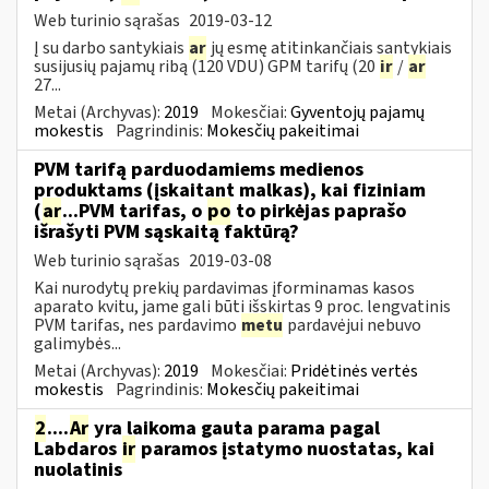
Web turinio sąrašas
2019-03-12
Į su darbo santykiais
ar
jų esmę atitinkančiais santykiais
susijusių pajamų ribą (120 VDU) GPM tarifų (20
ir
/
ar
27...
Metai (Archyvas):
2019
Mokesčiai:
Gyventojų pajamų
mokestis
Pagrindinis:
Mokesčių pakeitimai
PVM tarifą parduodamiems medienos
produktams (įskaitant malkas), kai fiziniam
(
ar
...PVM tarifas, o
po
to pirkėjas paprašo
išrašyti PVM sąskaitą faktūrą?
Web turinio sąrašas
2019-03-08
Kai nurodytų prekių pardavimas įforminamas kasos
aparato kvitu, jame gali būti išskirtas 9 proc. lengvatinis
PVM tarifas, nes pardavimo
metu
pardavėjui nebuvo
galimybės...
Metai (Archyvas):
2019
Mokesčiai:
Pridėtinės vertės
mokestis
Pagrindinis:
Mokesčių pakeitimai
2
....
Ar
yra laikoma gauta parama pagal
Labdaros
ir
paramos įstatymo nuostatas, kai
nuolatinis