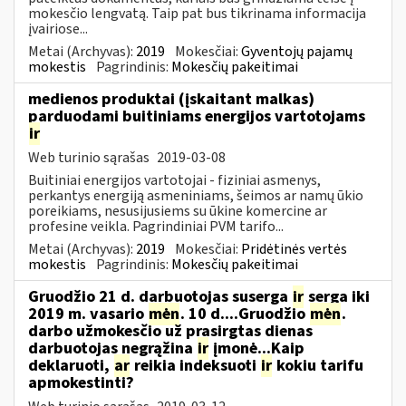
mokesčio lengvatą. Taip pat bus tikrinama informacija
įvairiose...
Metai (Archyvas):
2019
Mokesčiai:
Gyventojų pajamų
mokestis
Pagrindinis:
Mokesčių pakeitimai
medienos produktai (įskaitant malkas)
parduodami buitiniams energijos vartotojams
ir
Web turinio sąrašas
2019-03-08
Buitiniai energijos vartotojai - fiziniai asmenys,
perkantys energiją asmeniniams, šeimos ar namų ūkio
poreikiams, nesusijusiems su ūkine komercine ar
profesine veikla. Pagrindiniai PVM tarifo...
Metai (Archyvas):
2019
Mokesčiai:
Pridėtinės vertės
mokestis
Pagrindinis:
Mokesčių pakeitimai
Gruodžio 21 d. darbuotojas suserga
ir
serga iki
2019 m. vasario
mėn
. 10 d....Gruodžio
mėn
.
darbo užmokesčio už prasirgtas dienas
darbuotojas negrąžina
ir
įmonė...Kaip
deklaruoti,
ar
reikia indeksuoti
ir
kokiu tarifu
apmokestinti?