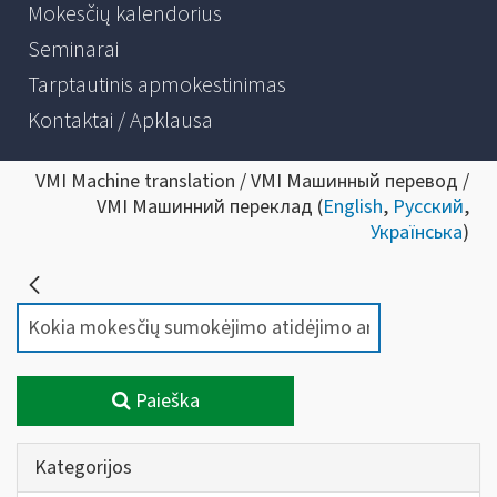
Mokesčių kalendorius
Seminarai
Tarptautinis apmokestinimas
Kontaktai / Apklausa
VMI Machine translation / VMI Машинный перевод /
VMI Машинний переклад (
English
,
Русский
,
Українська
)
Paieška
Kategorijos