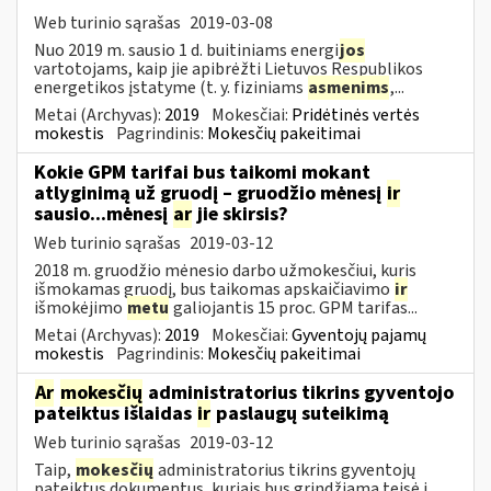
Web turinio sąrašas
2019-03-08
Nuo 2019 m. sausio 1 d. buitiniams energi
jos
vartotojams, kaip jie apibrėžti Lietuvos Respublikos
energetikos įstatyme (t. y. fiziniams
asmenims
,...
Metai (Archyvas):
2019
Mokesčiai:
Pridėtinės vertės
mokestis
Pagrindinis:
Mokesčių pakeitimai
Kokie GPM tarifai bus taikomi mokant
atlyginimą už gruodį – gruodžio mėnesį
ir
sausio...mėnesį
ar
jie skirsis?
Web turinio sąrašas
2019-03-12
2018 m. gruodžio mėnesio darbo užmokesčiui, kuris
išmokamas gruodį, bus taikomas apskaičiavimo
ir
išmokėjimo
metu
galiojantis 15 proc. GPM tarifas...
Metai (Archyvas):
2019
Mokesčiai:
Gyventojų pajamų
mokestis
Pagrindinis:
Mokesčių pakeitimai
Ar
mokesčių
administratorius tikrins gyventojo
pateiktus išlaidas
ir
paslaugų suteikimą
Web turinio sąrašas
2019-03-12
Taip,
mokesčių
administratorius tikrins gyventojų
pateiktus dokumentus, kuriais bus grindžiama teisė į