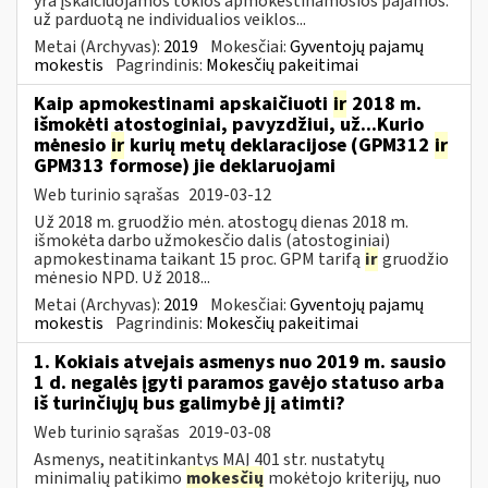
yra įskaičiuojamos tokios apmokestinamosios pajamos:
už parduotą ne individualios veiklos...
Metai (Archyvas):
2019
Mokesčiai:
Gyventojų pajamų
mokestis
Pagrindinis:
Mokesčių pakeitimai
Kaip apmokestinami apskaičiuoti
ir
2018 m.
išmokėti atostoginiai, pavyzdžiui, už...Kurio
mėnesio
ir
kurių metų deklaracijose (GPM312
ir
GPM313 formose) jie deklaruojami
Web turinio sąrašas
2019-03-12
Už 2018 m. gruodžio mėn. atostogų dienas 2018 m.
išmokėta darbo užmokesčio dalis (atostoginiai)
apmokestinama taikant 15 proc. GPM tarifą
ir
gruodžio
mėnesio NPD. Už 2018...
Metai (Archyvas):
2019
Mokesčiai:
Gyventojų pajamų
mokestis
Pagrindinis:
Mokesčių pakeitimai
1. Kokiais atvejais asmenys nuo 2019 m. sausio
1 d. negalės įgyti paramos gavėjo statuso arba
iš turinčiųjų bus galimybė jį atimti?
Web turinio sąrašas
2019-03-08
Asmenys, neatitinkantys MAĮ 401 str. nustatytų
minimalių patikimo
mokesčių
mokėtojo kriterijų, nuo