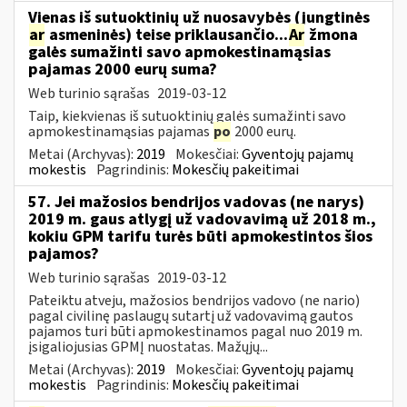
Vienas iš sutuoktinių už nuosavybės (jungtinės
ar
asmeninės) teise priklausančio...
Ar
žmona
galės sumažinti savo apmokestinamąsias
pajamas 2000 eurų suma?
Web turinio sąrašas
2019-03-12
Taip, kiekvienas iš sutuoktinių galės sumažinti savo
apmokestinamąsias pajamas
po
2000 eurų.
Metai (Archyvas):
2019
Mokesčiai:
Gyventojų pajamų
mokestis
Pagrindinis:
Mokesčių pakeitimai
57. Jei mažosios bendrijos vadovas (ne narys)
2019 m. gaus atlygį už vadovavimą už 2018 m.,
kokiu GPM tarifu turės būti apmokestintos šios
pajamos?
Web turinio sąrašas
2019-03-12
Pateiktu atveju, mažosios bendrijos vadovo (ne nario)
pagal civilinę paslaugų sutartį už vadovavimą gautos
pajamos turi būti apmokestinamos pagal nuo 2019 m.
įsigaliojusias GPMĮ nuostatas. Mažųjų...
Metai (Archyvas):
2019
Mokesčiai:
Gyventojų pajamų
mokestis
Pagrindinis:
Mokesčių pakeitimai