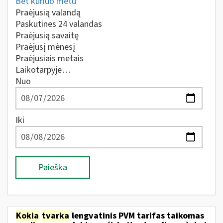
Bet kuriuo metu
Praėjusią valandą
Paskutines 24 valandas
Praėjusią savaitę
Praėjusį mėnesį
Praėjusiais metais
Laikotarpyje…
Nuo
Iki
Paieška
Kokia
tvarka
lengvatinis PVM tarifas taikomas