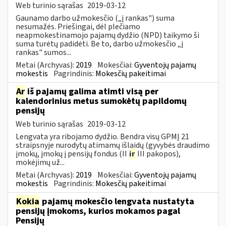
Web turinio sąrašas
2019-03-12
Gaunamo darbo užmokesčio („į rankas") suma
nesumažės. Priešingai, dėl plečiamo
neapmokestinamojo pajamų dydžio (NPD) taikymo ši
suma turėtų padidėti. Be to, darbo užmokesčio „į
rankas" sumos...
Metai (Archyvas):
2019
Mokesčiai:
Gyventojų pajamų
mokestis
Pagrindinis:
Mokesčių pakeitimai
Ar
iš pajamų galima atimti visą per
kalendorinius metus sumokėtų papildomų
pensijų
Web turinio sąrašas
2019-03-12
Lengvata yra ribojamo dydžio. Bendra visų GPMĮ 21
straipsnyje nurodytų atimamų išlaidų (gyvybės draudimo
įmokų, įmokų į pensijų fondus (II
ir
III pakopos),
mokėjimų už...
Metai (Archyvas):
2019
Mokesčiai:
Gyventojų pajamų
mokestis
Pagrindinis:
Mokesčių pakeitimai
Kokia
pajamų mokesčio lengvata nustatyta
pensijų įmokoms, kurios mokamos pagal
Pensijų