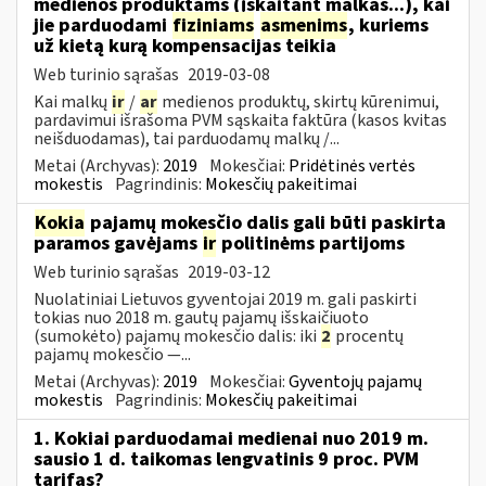
medienos produktams (įskaitant malkas...), kai
jie parduodami
fiziniams
asmenims
, kuriems
už kietą kurą kompensacijas teikia
Web turinio sąrašas
2019-03-08
Kai malkų
ir
/
ar
medienos produktų, skirtų kūrenimui,
pardavimui išrašoma PVM sąskaita faktūra (kasos kvitas
neišduodamas), tai parduodamų malkų /...
Metai (Archyvas):
2019
Mokesčiai:
Pridėtinės vertės
mokestis
Pagrindinis:
Mokesčių pakeitimai
Kokia
pajamų mokesčio dalis gali būti paskirta
paramos gavėjams
ir
politinėms partijoms
Web turinio sąrašas
2019-03-12
Nuolatiniai Lietuvos gyventojai 2019 m. gali paskirti
tokias nuo 2018 m. gautų pajamų išskaičiuoto
(sumokėto) pajamų mokesčio dalis: iki
2
procentų
pajamų mokesčio —...
Metai (Archyvas):
2019
Mokesčiai:
Gyventojų pajamų
mokestis
Pagrindinis:
Mokesčių pakeitimai
1. Kokiai parduodamai medienai nuo 2019 m.
sausio 1 d. taikomas lengvatinis 9 proc. PVM
tarifas?