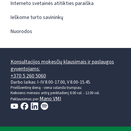
Interneto svetainės atitikties paraiška
Ieškome turto savininkų
Nuorodos
Konsultacijos mokesčių klausimais ir paslaugos
gyventojams:
+370 5 260 5060
Darbo laikas: I-IV 8.00-17.00, V 8.00-15.45.
Prieššventinę dieną - viena valanda trumpiau.
Kiekvieno mėnesio antrą penktadienį 8.00 val. - 12.00 val.
Mano VMI
Paklausimas per