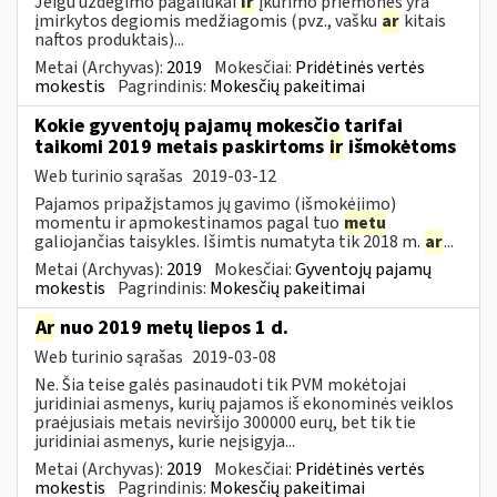
Jeigu uždegimo pagaliukai
ir
įkūrimo priemonės yra
įmirkytos degiomis medžiagomis (pvz., vašku
ar
kitais
naftos produktais)...
Metai (Archyvas):
2019
Mokesčiai:
Pridėtinės vertės
mokestis
Pagrindinis:
Mokesčių pakeitimai
Kokie gyventojų pajamų mokesčio tarifai
taikomi 2019 metais paskirtoms
ir
išmokėtoms
Web turinio sąrašas
2019-03-12
Pajamos pripažįstamos jų gavimo (išmokėjimo)
momentu ir apmokestinamos pagal tuo
metu
galiojančias taisykles. Išimtis numatyta tik 2018 m.
ar
...
Metai (Archyvas):
2019
Mokesčiai:
Gyventojų pajamų
mokestis
Pagrindinis:
Mokesčių pakeitimai
Ar
nuo 2019 metų liepos 1 d.
Web turinio sąrašas
2019-03-08
Ne. Šia teise galės pasinaudoti tik PVM mokėtojai
juridiniai asmenys, kurių pajamos iš ekonominės veiklos
praėjusiais metais neviršijo 300000 eurų, bet tik tie
juridiniai asmenys, kurie neįsigyja...
Metai (Archyvas):
2019
Mokesčiai:
Pridėtinės vertės
mokestis
Pagrindinis:
Mokesčių pakeitimai