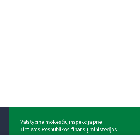
Valstybinė mokesčių inspekcija prie
Lietuvos Respublikos finansų ministerijos
Biudžetinė įstaiga. Juridinio asmens kodas — 188659752,