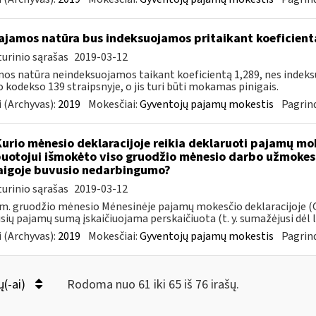
jamos natūra bus indeksuojamos pritaikant koeficient
urinio sąrašas
2019-03-12
os natūra neindeksuojamos taikant koeficientą 1,289, nes indek
 kodekso 139 straipsnyje, o jis turi būti mokamas pinigais.
 (Archyvas):
2019
Mokesčiai:
Gyventojų pajamų mokestis
Pagrind
Kurio mėnesio deklaracijoje reikia deklaruoti pajamų mo
uotojui išmokėto viso gruodžio mėnesio darbo užmokesč
igoje buvusio nedarbingumo?
urinio sąrašas
2019-03-12
m. gruodžio mėnesio Mėnesinėje pajamų mokesčio deklaracijoje (G
usių pajamų sumą įskaičiuojama perskaičiuota (t. y. sumažėjusi dėl li
 (Archyvas):
2019
Mokesčiai:
Gyventojų pajamų mokestis
Pagrind
ų(-ai)
Rodoma nuo 61 iki 65 iš 76 irašų.