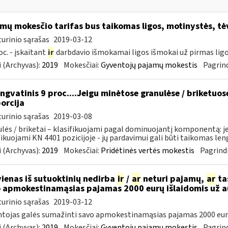
mų mokesčio tarifas bus taikomas ligos, motinystės, tė
urinio sąrašas
2019-03-12
oc. - įskaitant
ir
darbdavio išmokamai ligos išmokai už pirmas ligo
 (Archyvas):
2019
Mokesčiai:
Gyventojų pajamų mokestis
Pagrind
ngvatinis 9 proc....Jeigu minėtose granulėse / briketuo
orcija
urinio sąrašas
2019-03-08
lės / briketai – klasifikuojami pagal dominuojantį komponentą: j
fikuojami KN 4401 pozicijoje - jų pardavimui gali būti taikomas lengv
 (Archyvas):
2019
Mokesčiai:
Pridėtinės vertės mokestis
Pagrindi
vienas iš sutuoktinių nedirba
ir
/
ar
neturi pajamų,
ar
tas
 apmokestinamąsias pajamas 2000 eurų išlaidomis už 
urinio sąrašas
2019-03-12
tojas galės sumažinti savo apmokestinamąsias pajamas 2000 eur
 (Archyvas):
2019
Mokesčiai:
Gyventojų pajamų mokestis
Pagrind