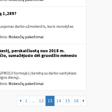
ą 1,289?
suojamas darbo užmokestis, kuris nurodytas
inis:
Mokesčių pakeitimai
kestį, perskaičiuotą nuo 2018 m.
io, sumažėjusio dėl gruodžio mėnesio
PM313 formoje) į bendrą su darbo santykiais
gos dienų)...
inis:
Mokesčių pakeitimai
1
...
12
13
14
15
16