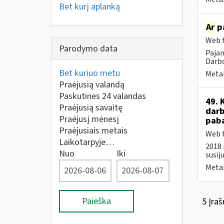
Bet kurį aplanką
Ar
pa
Web t
Parodymo data
Pajam
Darbo
Bet kuriuo metu
Metai
Praėjusią valandą
Paskutines 24 valandas
49. 
Praėjusią savaitę
darb
Praėjusį mėnesį
paba
Praėjusiais metais
Web t
Laikotarpyje…
2018 
Nuo
Iki
susij
Metai
Paieška
5 Įraš