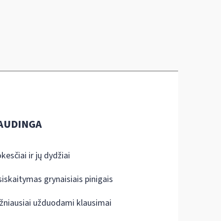
AUDINGA
kesčiai ir jų dydžiai
siskaitymas grynaisiais pinigais
žniausiai užduodami klausimai