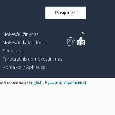
Prisijungti
Mokesčių žinynas
Mokesčių kalendorius
Seminarai
Tarptautinis apmokestinimas
Kontaktai / Apklausa
ний переклад (
English
,
Русский
,
Українська
)