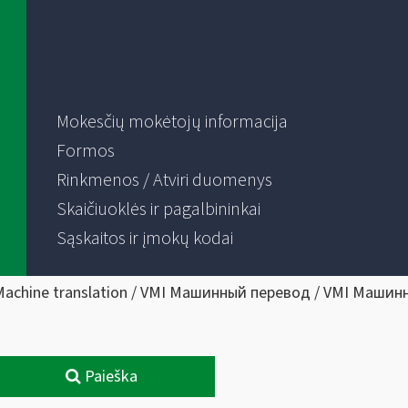
Mokesčių mokėtojų informacija
Formos
Rinkmenos / Atviri duomenys
Skaičiuoklės ir pagalbininkai
Sąskaitos ir įmokų kodai
Machine translation / VMI Машинный перевод / VMI Машин
Paieška