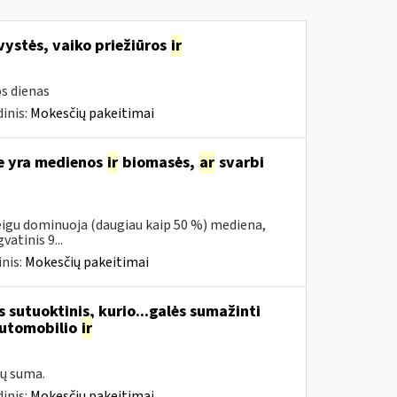
vystės, vaiko priežiūros
ir
s dienas
inis:
Mokesčių pakeitimai
se yra medienos
ir
biomasės,
ar
svarbi
eigu dominuoja (daugiau kaip 50 %) mediena,
atinis 9...
nis:
Mokesčių pakeitimai
 sutuoktinis, kurio...galės sumažinti
automobilio
ir
ų suma.
inis:
Mokesčių pakeitimai