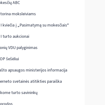
kesčių ABC
ktorina moksleiviams
I kviečia į „Pasimatymą su mokesčiais“
I turto aukcionai
onių VDU palyginimas
OP šešėliui
ašto apsaugos ministerijos informacija
terneto svetainės atitikties paraiška
škome turto savininkų
orodos