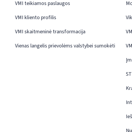
VMI teikiamos paslaugos
Mo
VMI kliento profilis
Vi
VMI skaitmeninė transformacija
VM
Vienas langelis prievolėms valstybei sumokėti
VM
Įm
ST
Kr
In
Ie
Nu