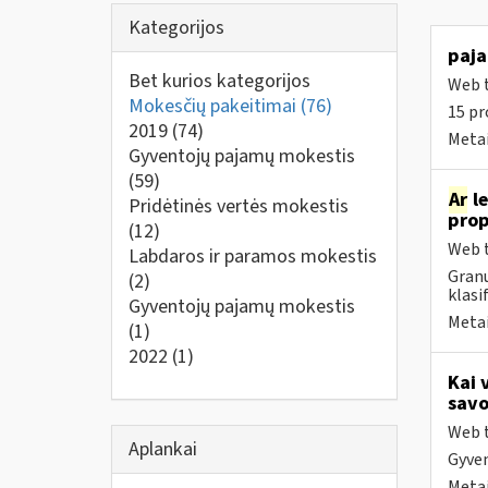
Kategorijos
paja
Bet kurios kategorijos
Web t
Mokesčių pakeitimai
(76)
15 pr
2019
(74)
Metai
Gyventojų pajamų mokestis
(59)
Ar
le
Pridėtinės vertės mokestis
prop
(12)
Web t
Labdaros ir paramos mokestis
Granu
(2)
klasi
Gyventojų pajamų mokestis
Metai
(1)
2022
(1)
Kai 
savo
Web t
Aplankai
Gyven
Metai